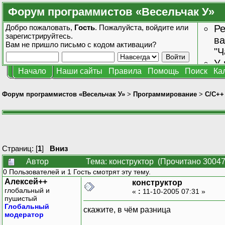
Форум программистов «Весельчак У»
Добро пожаловать,
Гость
. Пожалуйста,
войдите
или
Ре
зарегистрируйтесь
.
ва
Вам не пришло
письмо с кодом активации?
"Ч
У 
Начало
Наши сайты
Правила
Помощь
Поиск
Ка
от
зн
Форум программистов «Весельчак У»
>
Программирование
>
C/C++
Страниц: [
1
]
Вниз
Автор
Тема: конструктор (Прочитано 30047
0 Пользователей и 1 Гость смотрят эту тему.
Алексей++
конструктор
глобальный и
«
:
11-10-2005 07:31 »
пушистый
Глобальный
скажите, в чём разница
модератор