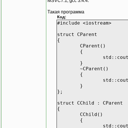
MSVC7.1, gcc 3.4.4.
Такая программа
Код:
#include <iostream>
struct CParent
{
CParent()
{
std::cou
}
~CParent()
{
std::cou
}
};
struct CChild : CParent
{
CChild()
{
std::cou