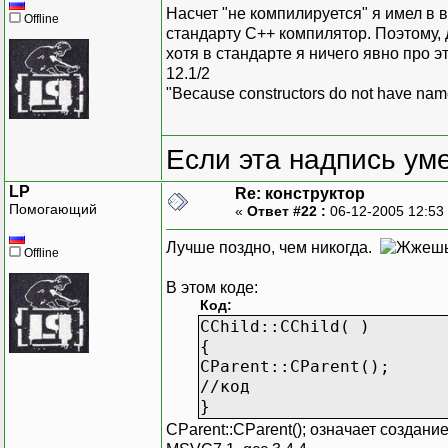
Насчет "не компилируется" я имел в в
Offline
стандарту С++ компилятор. Поэтому,
хотя в стандарте я ничего явно про эт
12.1/2
"Because constructors do not have na
Если эта надпись ум
LP
Re: конструктор
Помогающий
«
Ответ #22 :
06-12-2005 12:53
Лучше поздно, чем никогда.
Offline
В этом коде:
Код:
CChild::CChild( )
{
CParent::CParent();
//код
}
CParent::CParent(); означает создани