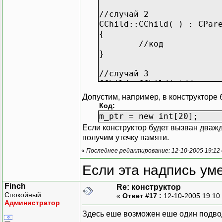
//случай 2
CChild::CChild( ) : CPar
{
//код
}
//случай 3
CChild::CChild( )//здесь
{
Допустим, например, в конструкторе
CParent::CParent
Код:
//код
m_ptr = new int[20];
}
Если конструктор будет вызван дваж
получим утечку памяти.
«
Последнее редактирование: 12-10-2005 19:12
Если эта надпись ум
Finch
Re: конструктор
Спокойный
«
Ответ #17 :
12-10-2005 19:10
Администратор
Здесь еше возможен еше один подвод