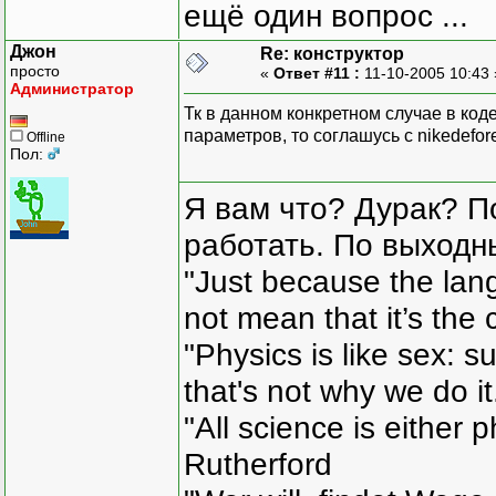
ещё один вопрос ...
Джон
Re: конструктор
просто
«
Ответ #11 :
11-10-2005 10:43
Администратор
Тк в данном конкретном случае в код
параметров, то соглашусь с nikedefor
Offline
Пол:
Я вам что? Дурак? П
работать. По выходн
"Just because the lan
not mean that it’s the 
"Physics is like sex: s
that's not why we do i
"All science is either 
Rutherford