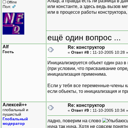
Альф, а правда есть ли разница в д
Offline
или константе, а здесь ведь вызов ме
Пол:
или в процессе работы конструктора,
ещё один вопрос ...
Alf
Re: конструктор
Гость
«
Ответ #8 :
11-10-2005 10:28 
Инициализируется объект один раз в 
(при условии, что присваивание опре
инициализация применима.
Если у тебя все переменные-члены кл
если объекты, то инициализация и п
Алексей++
Re: конструктор
глобальный и
«
Ответ #9 :
11-10-2005 10:34 
пушистый
Глобальный
ладно, поверим на слово
модератор
нуна так нуна. Хотя не совсем понят