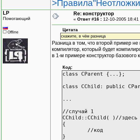
>Правила"Неотложки
LP
Re: конструктор
Помогающий
«
Ответ #16 :
12-10-2005 18:41
Цитата
Offline
скажите, в чём разница
Разница в том, что второй пример не
компилятор, который будет компилиров
в 1-м примере конструктор базового к
Код:
class CParent {...};
class CChild: public CPa
...
//случай 1
CChild::CChild( )//здесь
{
//код
}