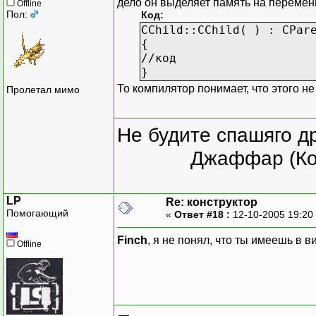
дело он выделяет память на переменн
Offline
Пол:
Код:
CChild::CChild( ) : CPar
{
//код
}
То компилятор понимает, что этого не
Пролетал мимо
Не будите спашяго д
Джаффар (Ко
LP
Re: конструктор
Помогающий
«
Ответ #18 :
12-10-2005 19:20
Finch
, я не понял, что ты имеешь в в
Offline