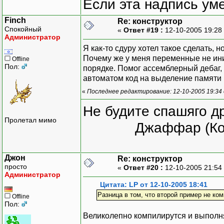
Если эта надпись ум
Finch
Re: конструктор
Спокойный
«
Ответ #19 :
12-10-2005 19:28
Администратор
Я как-то сдуру хотел такое сделать, н
Почему же у меня переменные не иниц
Offline
Пол:
порядке. Помог ассемблерный дебаг, 
автоматом код на выделение памяти п
«
Последнее редактирование: 12-10-2005 19:34 
Не будите спашяго д
Пролетал мимо
Джаффар (Ко
Джон
Re: конструктор
просто
«
Ответ #20 :
12-10-2005 21:54
Администратор
Цитата: LP от 12-10-2005 18:41
Разница в том, что второй пример не ко
Offline
Пол:
Великолепно компилирутся и выполня