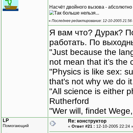
Насчёт двойного вызова - абсолютно
«
Последнее редактирование: 12-10-2005 21:56
Я вам что? Дурак? П
работать. По выходн
"Just because the lan
not mean that it’s the 
"Physics is like sex: s
that's not why we do i
"All science is either 
Rutherford
"Wer will, findet Wege,
LP
Re: конструктор
Помогающий
«
Ответ #21 :
12-10-2005 22:24 