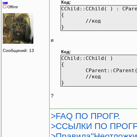
Код:
Offline
CChild::CChild( ) : CPar
{
//код
}
и
Сообщений: 13
Код:
CChild::CChild( )
{
CParent::CParent
//код
}
?
>FAQ ПО ПРОГР.
>ССЫЛКИ ПО ПРОГР
>Правила"Неотложки