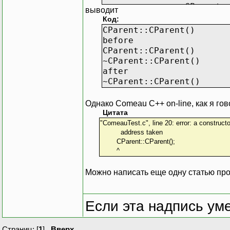
CParent:
выводит
std::cou
Код:
}
CParent::CParent()
};
before
CParent::CParent()
int main()
~CParent::CParent()
{
after
CChild obj;
~CParent::CParent()
return 0;
}
Однако Comeau C++ on-line, как я гов
Цитата
"ComeauTest.c", line 20: error: a constructo
address taken
CParent::CParent();
^
Можно написать еще одну статью пр
Если эта надпись ум
Страниц: [
1
]
Вверх