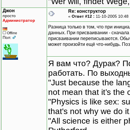
"Wer will, findet Wege,
Джон
Re: конструктор
просто
«
Ответ #12 :
11-10-2005 10:48
Администратор
Разница только в том, что при иниц
данных. При присваивании - сначала
Offline
Пол:
присваивании переписываются. Обыч
может произойти ещё что-нибудь. По
Я вам что? Дурак? П
работать. По выходн
"Just because the lan
not mean that it’s the 
"Physics is like sex: s
that's not why we do i
"All science is either 