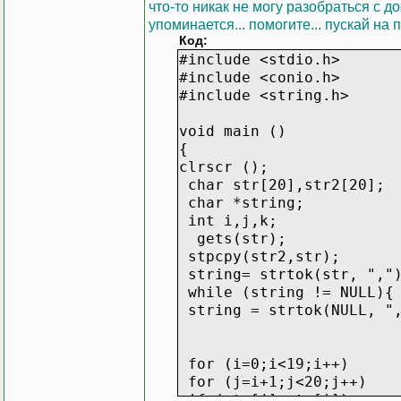
что-то никак не могу разобраться с д
упоминается... помогите... пускай на 
Код:
#include <stdio.h>
#include <conio.h>
#include <string.h>
void main ()
{
clrscr ();
char str[20],str2[20];
char *string;
int i,j,k;
gets(str);
stpcpy(str2,str);
string= strtok(str, ","
while (string != NULL){
string = strtok(NULL, "
for (i=0;i<19;i++)
for (j=i+1;j<20;j++)
if (str[j]>str[i])