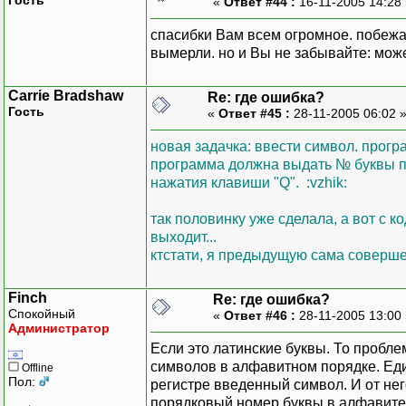
«
Ответ #44 :
16-11-2005 14:28
спасибки Вам всем огромное. побежа
вымерли. но и Вы не забывайте: може
Carrie Bradshaw
Re: где ошибка?
Гость
«
Ответ #45 :
28-11-2005 06:02 
новая задачка: ввести символ. програ
программа должна выдать № буквы по
нажатия клавиши "Q". :vzhik:
так половинку уже сделала, а вот с 
выходит...
ктстати, я предыдущую сама соверш
Finch
Re: где ошибка?
Спокойный
«
Ответ #46 :
28-11-2005 13:00
Администратор
Если это латинские буквы. То пробле
символов в алфавитном порядке. Еди
Offline
Пол:
регистре введенный символ. И от нег
порядковый номер буквы в алфавите