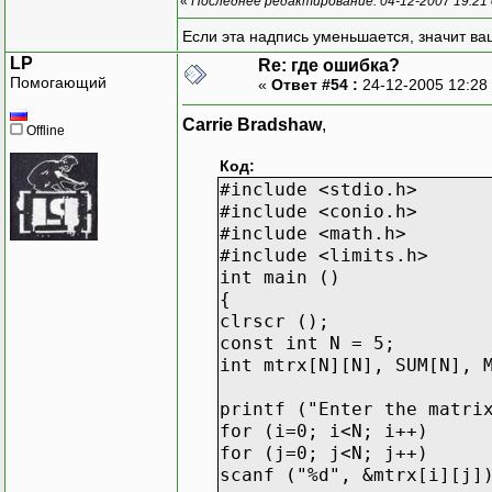
«
Последнее редактирование: 04-12-2007 19:21
Если эта надпись уменьшается, значит ва
LP
Re: где ошибка?
Помогающий
«
Ответ #54 :
24-12-2005 12:28
Carrie Bradshaw
,
Offline
Код:
#include <stdio.h>
#include <conio.h>
#include <math.h>
#include <limits.h>
int main ()
{
clrscr ();
const int N = 5;
int mtrx[N][N], SUM[N], 
printf ("Enter the matri
for (i=0; i<N; i++)
for (j=0; j<N; j++)
scanf ("%d", &mtrx[i][j]