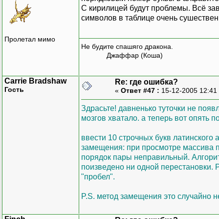
С кирилицей будут проблемы. Всё зав
символов в таблице очень сушествен
Пролетал мимо
Не будите спашяго дракона.
Джаффар (Коша)
Carrie Bradshaw
Re: где ошибка?
Гость
«
Ответ #47 :
15-12-2005 12:41
Здрасьте! давненько туточки не появ
мозгов хватало. а теперь вот опять 
ввести 10 строчных букв латинского
замещения: при просмотре массива п
порядок пары неправильный. Алгори
поизведено ни одной перестановки. 
"пробел".
P.S. метод замещения это случайно не