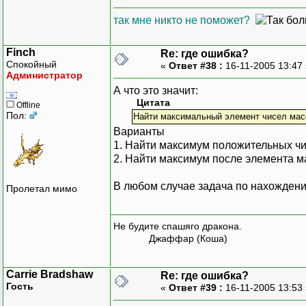
так мне никто не поможет?
Finch
Re: где ошибка?
Спокойный
«
Ответ #38 :
16-11-2005 13:47
Администратор
А что это значит:
Цитата
Offline
Пол:
Найти максимальный элемент чисел мас
Варианты
1. Найти максимум положительных ч
2. Найти максимум после элемента м
В любом случае задача по нахождени
Пролетал мимо
Не будите спашяго дракона.
Джаффар (Коша)
Carrie Bradshaw
Re: где ошибка?
Гость
«
Ответ #39 :
16-11-2005 13:53