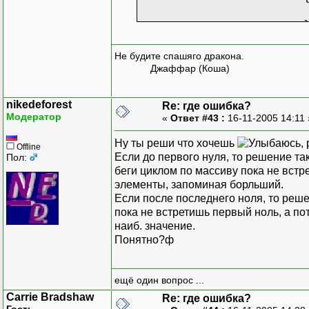
Не будите спашяго дракона.
Джаффар (Коша)
nikedeforest
Re: где ошибка?
}
Модератор
«
Ответ #43 :
16-11-2005 14:11
i++;
}
Ну ты реши что хочешь
,
Offline
if (sost != 0) p
Если до первого нуля, то решение та
Пол:
беги циклом по массиву пока не встре
элементы, запоминая борльший.
Если после последнего ноля, то реше
пока не встретишь первый ноль, а по
наиб. значение.
Понятно?ф
ещё один вопрос ...
Carrie Bradshaw
Re: где ошибка?
Гость