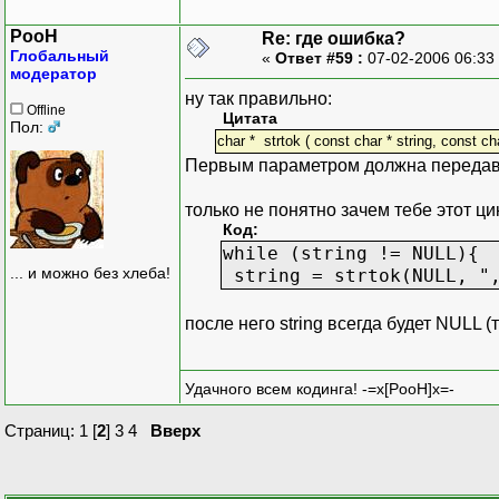
{
PooH
Re: где ошибка?
k=str[j];
Глобальный
«
Ответ #59 :
07-02-2006 06:33
str[j]=str[i];
модератор
str[i]=k;
ну так правильно:
}
Offline
Цитата
Пол:
char * strtok ( const char * string, const cha
printf ("\n");
Первым параметром должна передават
j=0;
for (i=0;i<20;i=i+2){
только не понятно зачем тебе этот ци
str2[i]=str[j];
Код:
j++;}
while (string != NULL){
... и можно без хлеба!
string = strtok(NULL, "
puts(str2);
после него string всегда будет NULL (
}
Удачного всем кодинга! -=x[PooH]x=-
Страниц:
1
[
2
]
3
4
Вверх