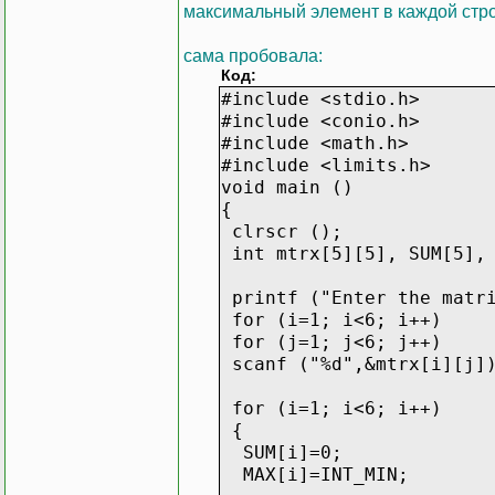
максимальный элемент в каждой строк
сама пробовала:
Код:
#include <stdio.h>
#include <conio.h>
#include <math.h>
#include <limits.h>
void main ()
{
clrscr ();
int mtrx[5][5], SUM[5], 
printf ("Enter the matri
for (i=1; i<6; i++)
for (j=1; j<6; j++)
scanf ("%d",&mtrx[i][j]
for (i=1; i<6; i++)
{
SUM[i]=0;
MAX[i]=INT_MIN;