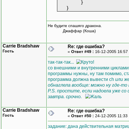
}
}
Не будите спашяго дракона.
Джаффар (Коша)
Carrie Bradshaw
Re: где ошибка?
Гость
«
Ответ #49 :
16-12-2005 16:57
так-так-так...
со внешними и внутренними циклами в
программы нужны, ну там помимо, стан
программа должна вывести ch
или же
обнаглела вообще: можно ну где-то
P.S. простите, если надоела уже со
завтра. срочно.
Carrie Bradshaw
Re: где ошибка?
Гость
«
Ответ #50 :
24-12-2005 11:33
задание: дана действительная матриц