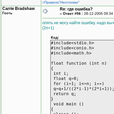
>Правила"Неотложки"
Carrie Bradshaw
Re: где ошибка?
Гость
«
Ответ #56 :
28-12-2005 09:34
опять не могу найти ошибку. надо вычи
(2n+1)
Код:
#include<stdio.h>
#include<conio.h>
#include<math.h>
float function (int n)
{
int i;
float q=0;
for (i=1; i<=n; i++)
q=q+1/((2*i-1)*(2*i+1))
return q;
}
void main ()
{