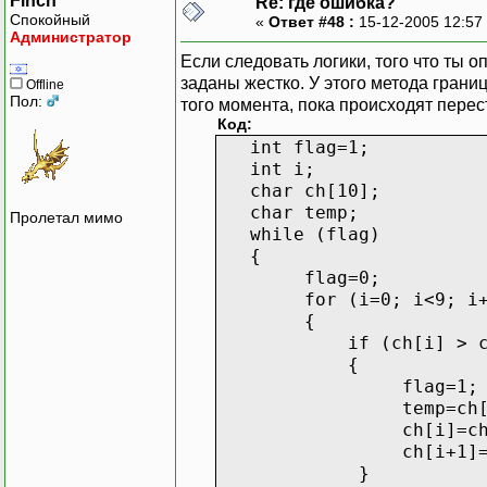
Finch
Re: где ошибка?
Спокойный
«
Ответ #48 :
15-12-2005 12:57
Администратор
Если следовать логики, того что ты о
заданы жестко. У этого метода грани
Offline
Пол:
того момента, пока происходят пере
Код:
int flag=1;
int i;
char ch[10];
char temp;
Пролетал мимо
while (flag)
{
flag=0;
for (i=0; i<9; i+
{
if (ch[i] > ch[
{
flag=1;
temp=ch[i
ch[i]=ch[i+
ch[i+1]=te
}