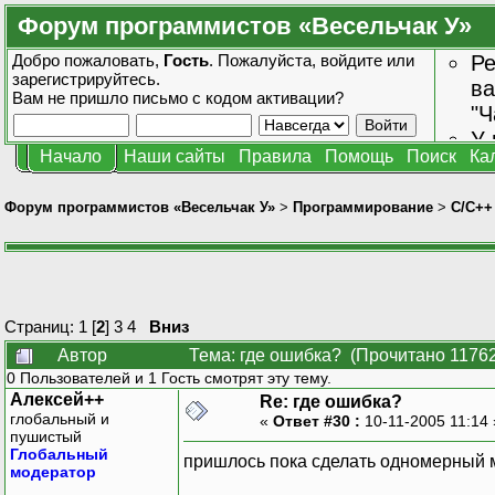
Форум программистов «Весельчак У»
Добро пожаловать,
Гость
. Пожалуйста,
войдите
или
Ре
зарегистрируйтесь
.
ва
Вам не пришло
письмо с кодом активации?
"Ч
У 
Начало
Наши сайты
Правила
Помощь
Поиск
Ка
от
зн
Форум программистов «Весельчак У»
>
Программирование
>
C/C++
Страниц:
1
[
2
]
3
4
Вниз
Автор
Тема: где ошибка? (Прочитано 11762
0 Пользователей и 1 Гость смотрят эту тему.
Алексей++
Re: где ошибка?
глобальный и
«
Ответ #30 :
10-11-2005 11:14
пушистый
Глобальный
пришлось пока сделать одномерный м
модератор