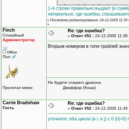
for (j=1; j<6; j++)
1-4 строки правильно выдает (и сумм
{
непрвильно. где ошибка, спрашивае
SUM[i]+=mtrx[i][j];
«
Последнее редактирование: 24-12-2005 11:35 
if (MAX[i]<mtrx[i][j]) 
»
}
Finch
Re: где ошибка?
Спокойный
«
Ответ #51 :
24-12-2005 11:38
Администратор
printf ("%d) summary = 
Вторым номером в топе граблей значит
}
Offline
Пол:
}
Не будите спашяго дракона.
Пролетал мимо
Джаффар (Коша)
Carrie Bradshaw
Re: где ошибка?
Гость
«
Ответ #52 :
24-12-2005 11:49
уточните: оба цикла (и i, и j) с 0 (i/j=