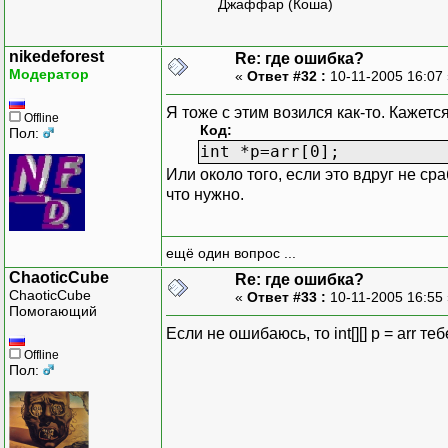
Джаффар (Коша)
nikedeforest
Re: где ошибка?
Модератор
«
Ответ #32 :
10-11-2005 16:07
Я тоже с этим возился как-то. Кажетс
Offline
Код:
Пол:
int *p=arr[0];
Или около того, если это вдруг не ср
что нужно.
ещё один вопрос ...
ChaoticCube
Re: где ошибка?
ChaoticCube
«
Ответ #33 :
10-11-2005 16:55
Помогающий
Если не ошибаюсь, то int[][] p = arr те
Offline
Пол: