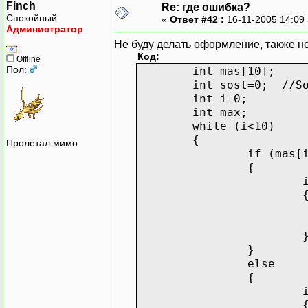
Finch
Re: где ошибка?
Спокойный
«
Ответ #42 :
16-11-2005 14:09
Администратор
Не буду делать оформление, также н
Код:
Offline
Пол:
int mas[10];
int sost=0; //So
int i=0;
int max;
while (i<10)
{
Пролетал мимо
if (mas[
{
}
else
{