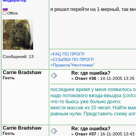
я решил перейти на 1-мерный, так мн
Offline
>FAQ ПО ПРОГР.
Сообщений: 13
>ССЫЛКИ ПО ПРОГР.
>Правила"Неотложки"
Carrie Bradshaw
Re: где ошибка?
Гость
«
Ответ #36 :
14-11-2005 13:26
последнее время у меня появилось о
надо потокового ввода-ввыдоа (cin/c
что-то бьюсь уже больно долго:
ввести массив из 10 чисел. Найти м
равным нулю. Представить схему алг
Carrie Bradshaw
Re: где ошибка?
Гость
«
Ответ #37 :
16-11-2005 13:43