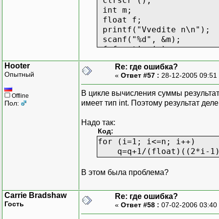
clrscr ();
int m;
float f;
printf("Vvedite n\n");
scanf("%d", &m);
f=function(m);
printf("Dlya dannogo n f
Hooter
Re: где ошибка?
getch();
Опытный
«
Ответ #57 :
28-12-2005 09:51
}
В цикле вычисления суммы результат вы
Offline
имеет тип int. Поэтому результат деле
Пол:
Надо так:
Код:
for (i=1; i<=n; i++)
q=q+1/(float)((2*i-1)
В этом была проблема?
Carrie Bradshaw
Re: где ошибка?
Гость
«
Ответ #58 :
07-02-2006 03:40