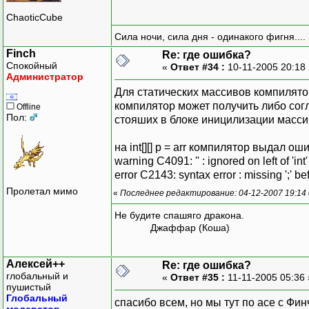
ChaoticCube
Сила ночи, сила дня - одинакого фигня....
Finch
Re: где ошибка?
Спокойный
«
Ответ #34 :
10-11-2005 20:18
Администратор
Для статических массивов компилято
компилятор может получить либо согл
Offline
Пол:
стояших в блоке иницилизации масси
на int[][] p = arr компилятор выдал ош
warning C4091: '' : ignored on left of 'in
error C2143: syntax error : missing ';' befo
Пролетал мимо
«
Последнее редактирование: 04-12-2007 19:14
Не будите спашяго дракона.
Джаффар (Коша)
Алексей++
Re: где ошибка?
глобальный и
«
Ответ #35 :
11-11-2005 05:36
пушистый
Глобальный
спасибо всем, но мы тут по асе с Фи
модератор