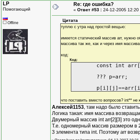
LP
Re: где ошибка?
Помогающий
«
Ответ #53 :
24-12-2005 12:20
Цитата
Offline
туплю с утра над простой вещью:
имеется статический массив arr, нужно 
массива так же, как и через имя массива
код:
Код:
const int arr
??? p=arr;
p[i][j]==arr[
что поставить вместо вопросов? int** не 
Алексей1153
, там надо было ставить c
Логика такая: имя массива возвращае
Двумерный массив int arr[2][3] это 
Т.е. одномерный массив размером в
3 элемента типа int. Поэтому arr во