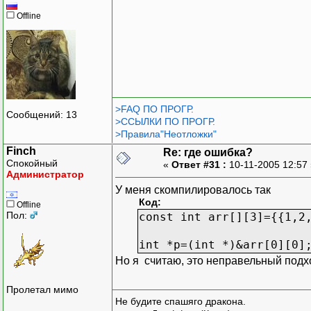
Offline
>FAQ ПО ПРОГР.
Сообщений: 13
>ССЫЛКИ ПО ПРОГР.
>Правила"Неотложки"
Finch
Re: где ошибка?
Спокойный
«
Ответ #31 :
10-11-2005 12:57
Администратор
У меня скомпилировалось так
Код:
Offline
Пол:
const int arr[][3]={{1,2
int *p=(int *)&arr[0][0]
Но я считаю, это неправельный подх
Пролетал мимо
Не будите спашяго дракона.