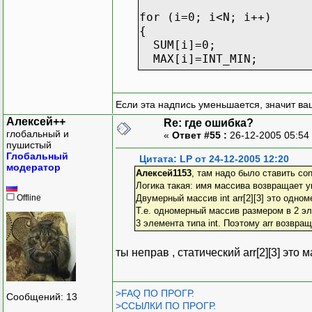
for (i=0; i<N; i++)
{
SUM[i]=0;
MAX[i]=INT_MIN;
for (j=0; j<N; j++)
{
Если эта надпись уменьшается, значит ва
SUM[i]+=mtrx[i][j];
Алексей++
Re: где ошибка?
if (MAX[i]<mtrx[i][j]) 
глобальный и
«
Ответ #55 :
26-12-2005 05:54
}
пушистый
Глобальный
Цитата: LP от 24-12-2005 12:20
модератор
printf ("%d) summary = 
Алексей1153
, там надо было ставить cons
Логика такая: имя массива возвращает у
}
Offline
Двумерный массив int arr[2][3] это одно
Т.е. одномерный массив размером в 2 
}
3 элемента типа int. Поэтому arr возвра
ты неправ , статический arr[2][3] это 
>FAQ ПО ПРОГР.
Сообщений: 13
>ССЫЛКИ ПО ПРОГР.