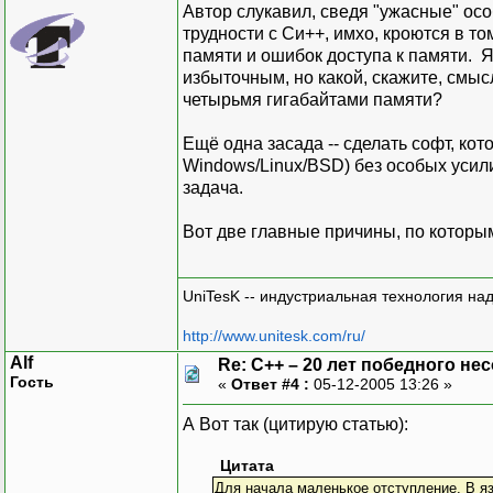
Автор слукавил, сведя "ужасные" ос
трудности с Си++, имхо, кроются в то
памяти и ошибок доступа к памяти. 
избыточным, но какой, скажите, смыс
четырьмя гигабайтами памяти?
Ещё одна засада -- сделать софт, ко
Windows/Linux/BSD) без особых усил
задача.
Вот две главные причины, по которым
UniTesK -- индустриальная технология на
http://www.unitesk.com/ru/
Alf
Re: C++ – 20 лет победного н
Гость
«
Ответ #4 :
05-12-2005 13:26 »
А Вот так (цитирую статью):
Цитата
Для начала маленькое отступление. В я