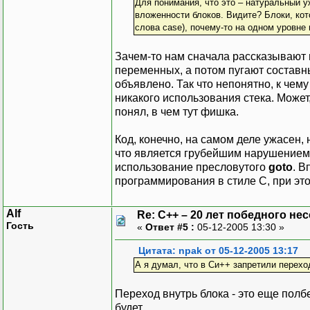
Для понимания, что это – натуральный у
вложенности блоков. Видите? Блоки, кот
слова case), почему-то на одном уровне 
Зачем-то нам сначала рассказывают
переменных, а потом пугают составн
объявлено. Так что непонятно, к чему
никакого использования стека. Может,
понял, в чем тут фишка.
Код, конечно, на самом деле ужасен,
что является грубейшим нарушением 
использование пресловутого
goto
. В
программирования в стиле С, при эт
Alf
Re: C++ – 20 лет победного н
Гость
«
Ответ #5 :
05-12-2005 13:30 »
Цитата: npak от 05-12-2005 13:17
А я думал, что в Си++ запретили переход 
Переход внутрь блока - это еще полб
будет.