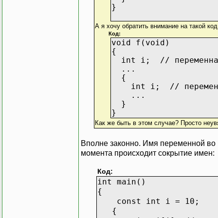
}
А я хочу обратить внимание на такой код
Код:
void f(void)
{
int i; // переменная
...
{
int i; // переменна
...
}
}
Как же быть в этом случае? Просто неув
Вполне законно. Имя переменной во 
момента происходит сокрытие имен:
Код:
int main()
{
const int i = 10;
{