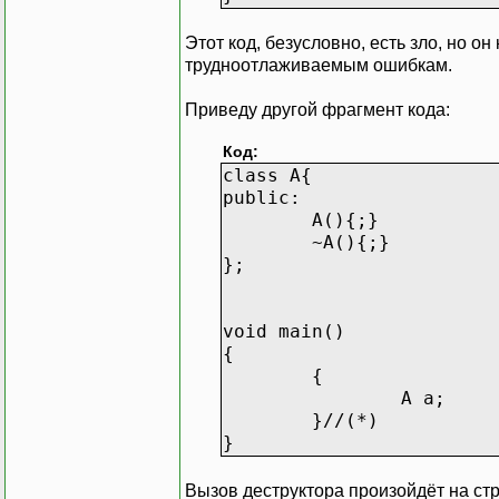
Этот код, безусловно, есть зло, но о
трудноотлаживаемым ошибкам.
Приведу другой фрагмент кода:
Код:
class A{
public:
A(){;}
~A(){;}
};
void main()
{
{
A a;
}//(*)
}
Вызов деструктора произойдёт на стро