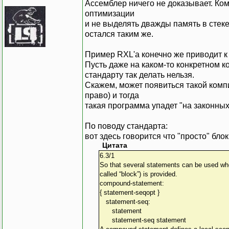
Ассемблер ничего не доказывает. Комп
оптимизации
и не выделять дважды память в стеке
остался таким же.
Пример RXL'а конечно же приводит к
Пусть даже на каком-то конкретном к
стандарту так делать нельзя.
Скажем, может появиться такой компи
право) и тогда
такая программа упадет "на законных
По поводу стандарта:
вот здесь говорится что "просто" бл
Цитата
6.3/1
So that several statements can be used whe
called “block”) is provided.
compound-statement:
{ statement-seqopt }
statement-seq:
statement
statement-seq statement