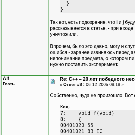
}
}
Так вот, есть подозрение, что
i
и
j
буду
рассказывается в статье, - при вход
уничтожили.
Впрочем, было это давно, могу и спу
ошибся - заранее извиняюсь перед авт
непонимание предмета, о котором пиш
нужно поставить эксперимент.
Alf
Re: C++ – 20 лет победного н
Гость
«
Ответ #8 :
06-12-2005 08:18 »
Собственно, чуда не произошло. Вот
Код:
7: void f(void)
8: {
00401020 55
00401021 8B E