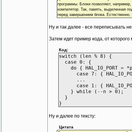
программы. Блоки позволяют, например,
компилятор. Так, память, выделенная п
перед завершением блока. Естественно, 
Ну и так далее - все переписывать н
Затем идет пример кода, от которого
Код:
switch (len % 8) {
case 0: {
do { HAL_IO_PORT = *p
case 7: { HAL_IO_PORT
...
case 1: { HAL_IO_PORT
} while (--n > 0);
}
}
Ну и далее по тексту:
Цитата