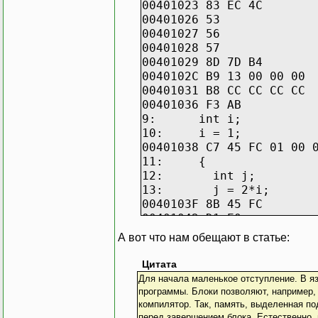
00401023 83 EC
00401026 53
00401027 56
00401028 57
00401029 8D 7D 
0040102C B9 13 00
00401031 B8 CC CC 
00401036 F3 AB r
9: int i;
10: i = 1;
00401038 C7 45 FC 01 
11: {
12: int j;
13: j = 2*i;
0040103F 8B 45 F
00401042 D1 
00401044 89 45 F
А вот что нам обещают в статье:
14: {
15: int k;
Цитата
16: k = j + 3;
Для начала маленькое отступление. В я
00401047 8B 4D F
программы. Блоки позволяют, например,
0040104A 83 C1
компилятор. Так, память, выделенная п
0040104D 89 4D F
перед завершением блока. Естественно, 