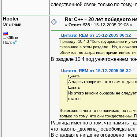
следственной связи только по тому, 
Hooter
Re: C++ – 20 лет победного 
Опытный
«
Ответ #25 :
15-12-2005 09:08 »
Цитата: REM от 15-12-2005 06:32
Offline
Приведу: 10.4.3 "Конструирование и уни
Пол:
сказанное в этом разделе. Но, к сожале
объектов, не затрагивая примитивные ти
В разделе 10.4 под уничтожением по
Цитата: REM от 15-12-2005 06:32
Цитата
А здесь говорится, что память для 
Цитата
Из этого никоим образом не следует
статье.
Возможно я чего то не понимаю, но на 
только по тому, что они тождественны. П
Разница именно в том, что память _д
что память _должна_ освобождаться 
В стандарте нигде не оговорено _ко