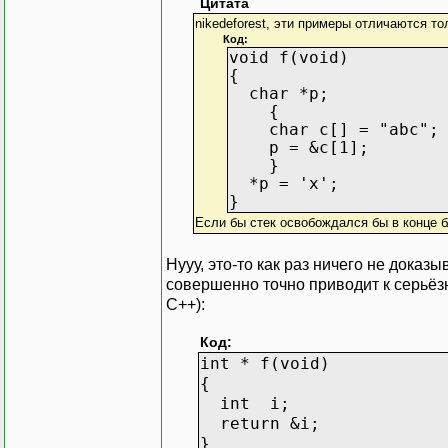
Цитата
nikedeforest, эти примеры отличаются то
Код:
void f(void)
{
char *p;
{
char c[] = "abc";
p = &c[1];
}
*p = 'x';
}
Если бы стек освобождался бы в конце б
Нууу, это-то как раз ничего не доказ
совершенно точно приводит к серьёзн
C++):
Код:
int * f(void)
{
int i;
return &i;
}