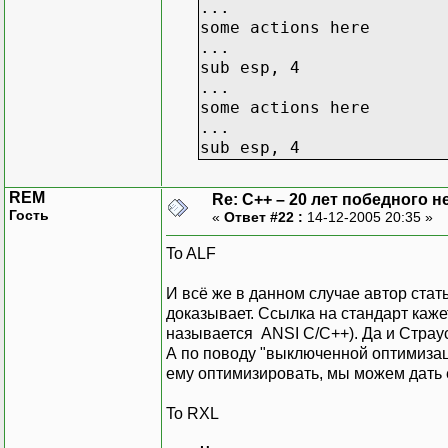
...
some actions here
...
sub esp, 4
...
some actions here
...
sub esp, 4
REM
Re: C++ – 20 лет победного 
Гость
«
Ответ #22 :
14-12-2005 20:35 »
To ALF
И всё же в данном случае автор стат
доказывает. Ссылка на стандарт каж
называется ANSI С/С++). Да и Страус
А по поводу "выключенной оптимизаци
ему оптимизировать, мы можем дать 
To RXL