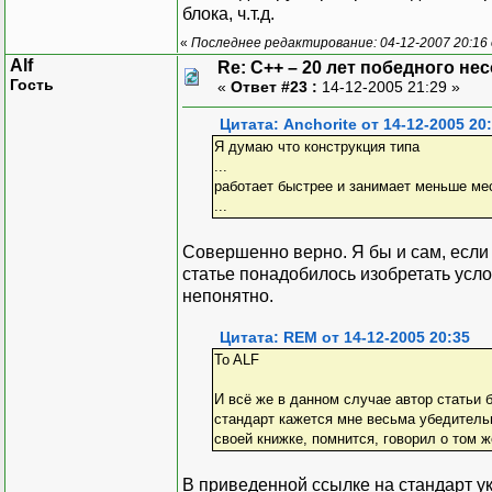
блока, ч.т.д.
«
Последнее редактирование: 04-12-2007 20:16
Alf
Re: C++ – 20 лет победного н
Гость
«
Ответ #23 :
14-12-2005 21:29 »
Цитата: Anchorite от 14-12-2005 20
Я думаю что конструкция типа
...
работает быстрее и занимает меньше ме
...
Совершенно верно. Я бы и сам, если
статье понадобилось изобретать усл
непонятно.
Цитата: REM от 14-12-2005 20:35
To ALF
И всё же в данном случае автор статьи 
стандарт кажется мне весьма убедитель
своей книжке, помнится, говорил о том ж
В приведенной ссылке на стандарт у