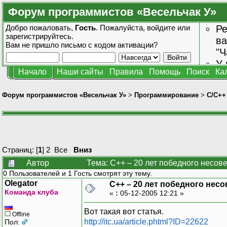
Форум программистов «Весельчак У»
Добро пожаловать,
Гость
. Пожалуйста,
войдите
или
Ре
зарегистрируйтесь
.
ва
Вам не пришло
письмо с кодом активации?
"Ч
У 
Начало
Наши сайты
Правила
Помощь
Поиск
Ка
от
зн
Форум программистов «Весельчак У»
>
Программирование
>
C/C++
Страниц: [
1
]
2
Все
Вниз
Автор
Тема: C++ – 20 лет победного несов
0 Пользователей и 1 Гость смотрят эту тему.
Olegator
C++ – 20 лет победного нес
Команда клуба
«
:
05-12-2005 12:21 »
Вот такая вот статья.
Offline
http://itc.ua/article.phtml?ID=22622
Пол: