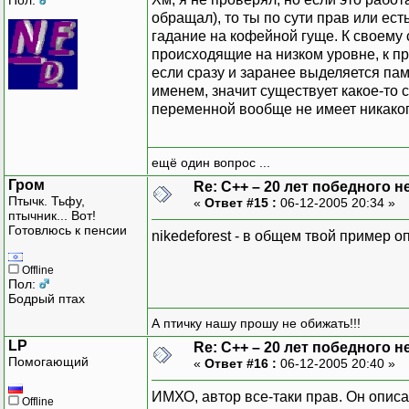
обращал), то ты по сути прав или ест
гадание на кофейной гуще. К своему 
происходящие на низком уровне, к пр
если сразу и заранее выделяется па
именем, значит существует какое-то 
переменной вообще не имеет никако
ещё один вопрос ...
Гром
Re: C++ – 20 лет победного 
Птычк. Тьфу,
«
Ответ #15 :
06-12-2005 20:34 »
птычник... Вот!
Готовлюсь к пенсии
nikedeforest - в общем твой пример 
Offline
Пол:
Бодрый птах
А птичку нашу прошу не обижать!!!
LP
Re: C++ – 20 лет победного 
Помогающий
«
Ответ #16 :
06-12-2005 20:40 »
ИМХО, автор все-таки прав. Он описа
Offline