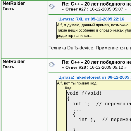
NetRaider
Re: C++ – 20 лет победного 
Гость
«
Ответ #27 :
16-12-2005 05:07 »
Цитата: RXL от 05-12-2005 22:16
Alf, я думаю, данный пример, возможно, 
Такие вещи особенно в справочниках уб
редактор напился...
Техника Duffs-device. Применяется в
NetRaider
Re: C++ – 20 лет победного 
Гость
«
Ответ #28 :
16-12-2005 05:12 »
Цитата: nikedeforest от 06-12-2005 
Alf, вот ты привел код:
Код:
void f(void)
{
int i; // переменная
...
{
int j; // переменна
...
}