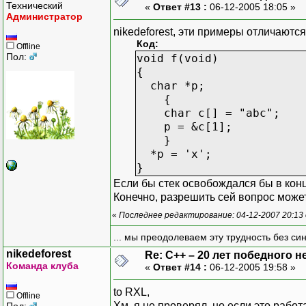
Технический
«
Ответ #13 :
06-12-2005 18:05 »
Администратор
nikedeforest, эти примеры отличаются
Код:
Offline
Пол:
void f(void)
{
char *p;
{
char c[] = "abc";
p = &c[1];
}
*p = 'x';
}
Если бы стек освобождался бы в кон
Конечно, разрешить сей вопрос может
«
Последнее редактирование: 04-12-2007 20:13
... мы преодолеваем эту трудность без си
nikedeforest
Re: C++ – 20 лет победного 
Команда клуба
«
Ответ #14 :
06-12-2005 19:58 »
to RXL,
Offline
Хм, я не проверял, но если это работ
Пол: