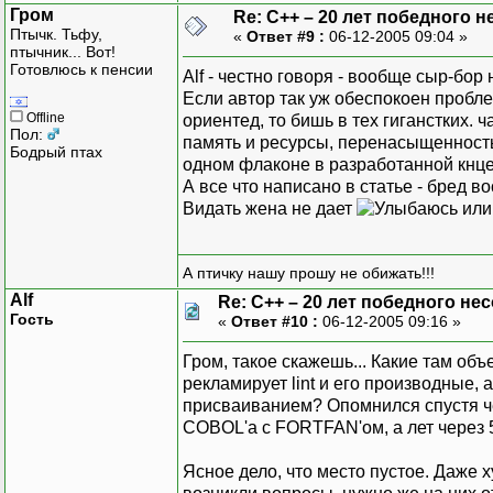
Гром
Re: C++ – 20 лет победного 
Птычк. Тьфу,
«
Ответ #9 :
06-12-2005 09:04 »
птычник... Вот!
Готовлюсь к пенсии
Alf - честно говоря - вообще сыр-бор 
Если автор так уж обеспокоен пробл
Offline
ориентед, то бишь в тех гиганстких.
Пол:
память и ресурсы, перенасыщенность 
Бодрый птах
одном флаконе в разработанной кнц
А все что написано в статье - бред в
Видать жена не дает
или 
А птичку нашу прошу не обижать!!!
Alf
Re: C++ – 20 лет победного н
Гость
«
Ответ #10 :
06-12-2005 09:16 »
Гром, такое скажешь... Какие там объ
рекламирует lint и его производные,
присваиванием? Опомнился спустя че
COBOL'а с FORTFAN'ом, а лет через
Ясное дело, что место пустое. Даже ху