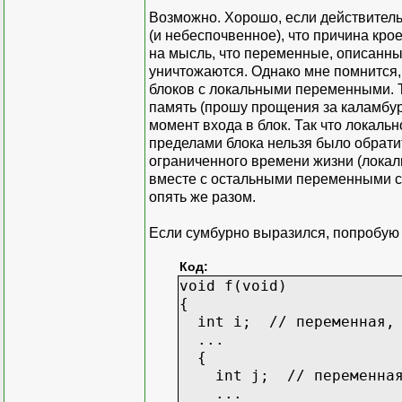
Возможно. Хорошо, если действитель
(и небеспочвенное), что причина кро
на мысль, что переменные, описанные
уничтожаются. Однако мне помнится, 
блоков с локальными переменными. Т
память (прошу прощения за каламбур
момент входа в блок. Так что локаль
пределами блока нельзя было обратит
ограниченного времени жизни (локал
вместе с остальными переменными ст
опять же разом.
Если сумбурно выразился, попробую
Код:
void f(void)
{
int i; // переменная, 
...
{
int j; // переменная,
...