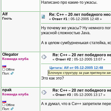
Написано про какие-то ужасы.
Alf
Re: C++ – 20 лет победного н
Гость
«
Ответ #1 :
05-12-2005 12:48 »
Ну почему же ужасы? Ну немного пого
ужасной сложностью Java.
А в целом сумбурненькая статейка, ко
Olegator
Re: C++ – 20 лет победного 
Команда клуба
«
Ответ #2 :
05-12-2005 13:07 »
Цитата: Alf от 05-12-2005 12:48
Offline
Блочную структуру за уши притянули зач
Пол:
Это как это?
npak
Re: C++ – 20 лет победного 
Команда клуба
«
Ответ #3 :
05-12-2005 13:17 »
А я думал, что в Си++ запретили перех
Offline
Пол: