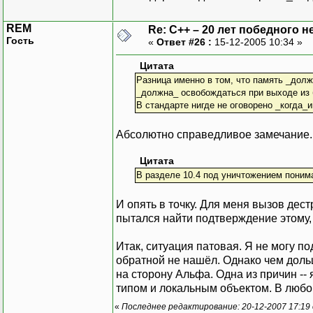
REM
Re: C++ – 20 лет победного 
Гость
«
Ответ #26 :
15-12-2005 10:34 »
Цитата
Разница именно в том, что память _должн
_должна_ освобождаться при выходе из 
В стандарте нигде не оговорено _когда
Абсолютно справедливое замечание.
Цитата
В разделе 10.4 под уничтожением понима
И опять в точку. Для меня вызов дес
пытался найти подтверждение этому,
Итак, ситуация патовая. Я не могу п
обратной не нашёл. Однако чем дольш
на сторону Альфа. Одна из причин -
типом и локальным объектом. В любом 
«
Последнее редактирование: 20-12-2007 17:19