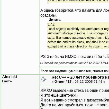
A compound statement defines a local scope
А здесь говорится, что память для л
созданы.
Цитата
3.7.2
Local objects explicitly declared auto or regi
automatic storage duration. The storage for 
exits. If a named automatic object has initia
before the end of its block, nor shall it be 
except that a class object or its copy may b
PS Это было ИМХО, ногами не бить!
«
Последнее редактирование: 20-12-2007 17:14
Если эта надпись уменьшается, значит ва
Alexiski
Re: C++ – 20 лет победного 
Гость
«
Ответ #17 :
06-12-2005 21:46 »
ИМХО выделение стека за один прием
И это еще цветочки.
Я вот недавно смотрел в дизассембл
Долго не мог врубиться, пока не поня