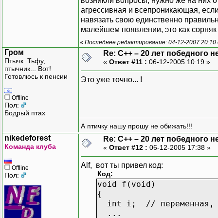
возникли вопросы, нужно же на них 
агрессивная и всепроникающая, если
навязать свою единственно правильн
малейшем появлении, это как сорняк
«
Последнее редактирование: 04-12-2007 20:10
Гром
Re: C++ – 20 лет победного 
Птычк. Тьфу,
«
Ответ #11 :
06-12-2005 10:19 »
птычник... Вот!
Готовлюсь к пенсии
Это уже точно... !
Offline
Пол:
Бодрый птах
А птичку нашу прошу не обижать!!!
nikedeforest
Re: C++ – 20 лет победного 
Команда клуба
«
Ответ #12 :
06-12-2005 17:38 »
Alf, вот ты привел код:
Offline
Код:
Пол:
void f(void)
{
int i; // переменная, 
...