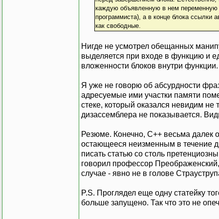
каждую объявленную в нем переменную з
17: }
программиста), а в конце блока ссылки 
18: }
как свободные.
19: }
00401050 5
Нигде не усмотрел обещанных манипу
00401051 5
выделяется при входе в функцию и е
00401052 5
вложенности блоков внутри функции.
00401053 8B E
00401055 5
Я уже не говорю об абсурдности фраз
00401056 C3
адресуемые ими участки памяти поме
стеке, который оказался невидим не 
дизассемблера не показывается. Вид
Резюме. Конечно, С++ весьма далек о
остающееся неизменным в течение дв
писать статью со столь претенциозны
говорил профессор Преображенский, 
случае - явно не в голове Страуструп
P.S. Проглядел еще одну статейку то
больше запущено. Так что это не опе