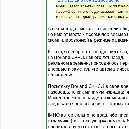
Цитата: LP от 06-12-2005 20:40
ИМХО, автор все-таки прав. Он описал о
Ассемблер ничего не доказывает. Компиля
и не выделять дважды память в стеке, а
А в чем тогда смысл статьи, если об
не имеют места? Ассемблер весьма н
скомпилированной в режиме отладки
Кстати, я неспроста заподозрил нела
на Borland C++ 3.1 много лет назад.
реальном времени, приходилось перио
впервые и заметил, что автоматическ
объявления.
Поскольку Borland C++ 3.1 в свое вр
назовешь, то как минимум изрядная ч
Может, конечно, и найдется компилят
следовало явно оговорить. Потому ка
IMHO автор сильно не прав, ибо писа
отладчике (не столь уж трудоемко наб
прочитав другую статью того же автор