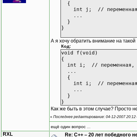
{
int j; // переменная,
...
}
}
А я хочу обратить внимание на такой
Код:
void f(void)
{
int i; // переменная, 
...
{
int i; // переменная,
...
}
}
Как же быть в этом случае? Просто н
«
Последнее редактирование: 04-12-2007 20:12
ещё один вопрос ...
RXL
Re: C++ – 20 лет победного 