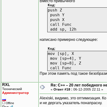
Вместо привычного
Код:
push Z
push Y
push X
call Func
add sp, 12h
написано примерно следующее:
Код:
mov [sp], X
mov [sp+4], Y
mov [sp+8], Z
call Func
При этом память под такое безобраз
RXL
Re: C++ – 20 лет победного 
Технический
«
Ответ #18 :
06-12-2005 22:11 »
Администратор
Alexiski, видимо, это оптимизация. К
и не дергать указатель понапрасну.
Offline
Пол: