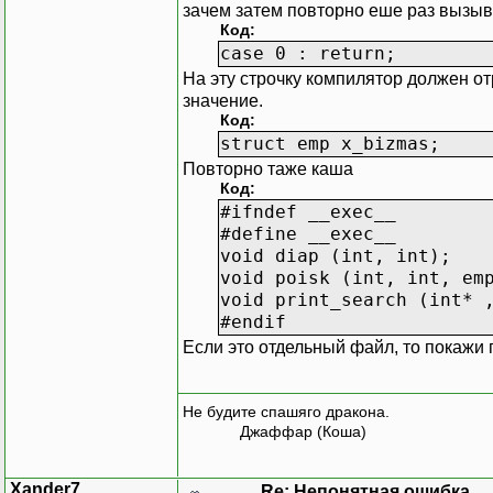
cin>>x_bizmas->god_make;
зачем затем повторно еше раз вызыв
Код:
}
case 0 : return;
На эту строчку компилятор должен от
void vivod(emp *x_bizmas
значение.
cout <<n<<setw(5)
Код:
<<x_bizmas->tova
struct emp x_bizmas;
<<x_bizmas->cena
Повторно таже каша
<<x_bizmas->god_
Код:
getch();
#ifndef __exec__
}
#define __exec__
void diap (int, int);
void diap(int N_p,int N_
void poisk (int, int, em
cout<<"\nVvedite nacalno
void print_search (int* 
cin>>N_p;
#endif
cout<<"\nVvedite nac zna
Если это отдельный файл, то покажи 
cin>>N_k;
}
void poisk(int N_p,int N
Не будите спашяго дракона.
if ((x_bizmas->cena>=N_p
Джаффар (Коша)
*num=n;
num++;
}
Xander7
Re: Непонятная ошибка