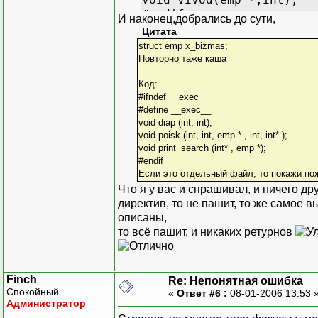
#endif
И наконец,добрались до сути,
Цитата
//ошибка здесь
struct emp x_bizmas;
#ifndef __exec__
Повторно таже каша
#define __exec__
void diap (int, int);
Код:
#ifndef __exec__
void poisk (int, int, em
#define __exec__
void print_search (int* 
void diap (int, int);
#endif
void poisk (int, int, emp * , int, int* );
//на void poisk (int, in
void print_search (int* , emp *);
#endif
Если это отдельный файл, то покажи пож
Что я у вас и спрашивал, и ничего др
директив, то не пашит, то же самое в
описаны,
то всё пашит, и никаких ретурнов
Finch
Re: Непонятная ошибка
Спокойный
«
Ответ #6 :
08-01-2006 13:53 
Администратор