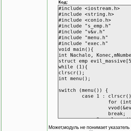
Код:
#include <iostream.h>
#include <string.h>
#include <conio.h>
#include "s_emp.h"
#include "v&v.h"
#include "menu.h"
#include "exec.h"
void main(){
int Nachalo, Konec,mNumb
struct emp evil_massive[
while (1){
clrscr();
int menu();
switch (menu()) {
case 1 : clrscr(
for (int
vvod(&ev
break;
case 2 : clrscr(
diap(Nac
Может,модуль не понимает указатель н