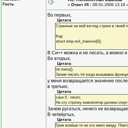
Гость
}
«
Ответ #5 :
08-01-2006 13:18 
void print_search(int* n
Во первых,
{
Цитата
for (int n = *num;n<5;nu
Странные на мой взгляд строки в твоей 
cout<<"Ostatochnaya stro
cout <<n<<setw(5)
Код:
<<x_bizmas->tova
struct emp evil_massive[5];
<<x_bizmas->cena
<<x_bizmas->god_
В Си++ можна и не писать, а можно и 
Во вторых,
}
Цитата
getch();
int menu();
}
Зачем писать int когда вызываеш функци
у меня возвращается значение после
#ifndef __menu__
в третьих,
#define __menu__
Цитата
int menu();
case 0 : return;
#endif
На эту строчку компилятор должен отруг
Зачем ругаться, ничего не возвращает
#ifndef __s_emp__
В четвёртых,
#define __s_emp__
Цитата
struct emp{
Гром вообше то не это имел ввиду. Повт