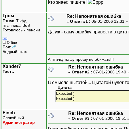
break;
Кто знает, пишите!
case 3 : for (N=
Гром
Re: Непонятная ошибка
poisk(Na
Птычк. Тьфу,
«
Ответ #1 :
05-01-2006 12:31 »
for (N=0
птычник... Вот!
print_se
Готовлюсь к пенсии
Да уж - саму ошибку привести в цита
break;
case 4 : clrscr(
Offline
for (N=0
Пол:
Бодрый птах
vivod(&e
break;
А птичку нашу прошу не обижать!!!
case 0 : return;
Xander7
Re: Непонятная ошибка
}
Гость
«
Ответ #2 :
07-01-2006 19:40 
}
}
В смысле цытатой... Цытатой будет то
Цитата
Expected )
#include <iostream.h>
Expected )
#include <iomanip.h>
#include <string.h>
Finch
Re: Непонятная ошибка
#include <conio.h>
Спокойный
«
Ответ #3 :
07-01-2006 19:51 
#include "s_emp.h"
Администратор
#include "v&v.h"
Гром вообше то не это имел ввиду. П