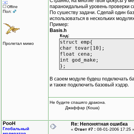
Странно, на многие твои фокусы у ме
параноидальный уровень проверки син
Offline
Пол:
По сушеству задачи. Сделай один баз
использоваться в нескольких модулях
Пример:
Basis.h
Код:
struct emp{
Пролетал мимо
char tovar[10];
float cena;
int god_make;
};
В саоем модуле будеш подключать баз
и также подключить базовый хэдэр.
Не будите спашяго дракона.
Джаффар (Коша)
PooH
Re: Непонятная ошибка
Глобальный
«
Ответ #7 :
08-01-2006 17:25 
модератор