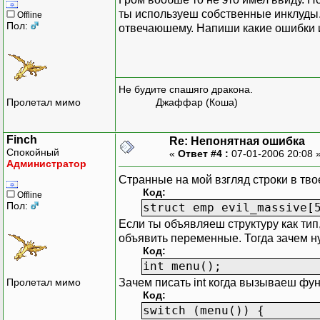
#include "menu.h"
ты используеш собственные инклуды.
Offline
#include "exec.h"
Пол:
отвечаюшему. Напиши какие ошибки и 
struct emp x_bizmas;
int menu()
{ clrscr();
Не будите спашяго дракона.
int y;
Пролетал мимо
Джаффар (Коша)
cout<<"\n1.Dobav
cout<<"2.Ukazani
cout<<"3.Poisk p
Finch
Re: Непонятная ошибка
cout<<"4.Vivod\n
Спокойный
«
Ответ #4 :
07-01-2006 20:08 
Администратор
cout<<"0.Vihod\n
Странные на мой взгляд строки в тв
cin>>y;
Код:
cin.get();
Offline
Пол:
struct emp evil_massive[
return y;
}
Если ты объявляеш структуру как тип
void vvod(emp *x_bizmas,
объявить переменные. Тогда зачем ну
cout<<n<<"Vvedite nazvan
Код:
cin.getline(x_bizmas->to
int menu();
cout<<n<<"Vvedite cenu t
Зачем писать int когда вызываеш фу
Пролетал мимо
cin>>x_bizmas->cena;
Код:
cout<<n<<"Vvedite god vi
switch (menu()) {