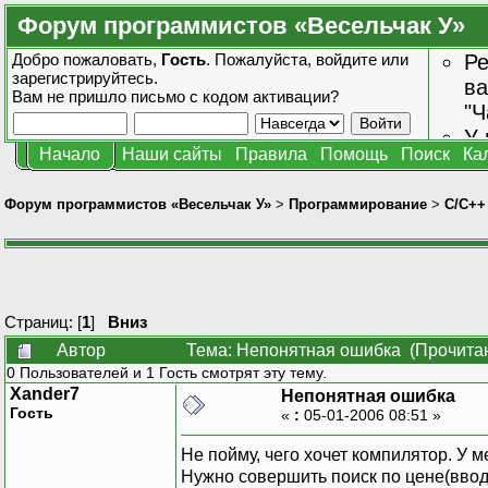
Форум программистов «Весельчак У»
Добро пожаловать,
Гость
. Пожалуйста,
войдите
или
Ре
зарегистрируйтесь
.
ва
Вам не пришло
письмо с кодом активации?
"Ч
У 
Начало
Наши сайты
Правила
Помощь
Поиск
Ка
от
зн
Форум программистов «Весельчак У»
>
Программирование
>
C/C++
Страниц: [
1
]
Вниз
Автор
Тема: Непонятная ошибка (Прочитан
0 Пользователей и 1 Гость смотрят эту тему.
Xander7
Непонятная ошибка
Гость
«
:
05-01-2006 08:51 »
Не пойму, чего хочет компилятор. У м
Нужно совершить поиск по цене(ввод