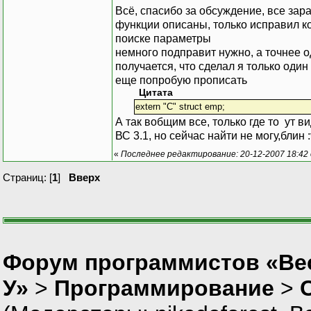
Всё, спасибо за обсуждение, все зара
функции описаны, только исправил кое
поиске параметры
немного подправит нужно, а точнее оди
получается, что сделал я только один
еще попробую прописать
Цитата
extern "C" struct emp;
А так вобщим все, только где то ут в
ВС 3.1, но сейчас найти не могу,блин :
«
Последнее редактирование: 20-12-2007 18:42
Страниц: [
1
]
Вверх
Форум программистов «Ве
У»
>
Программирование
>