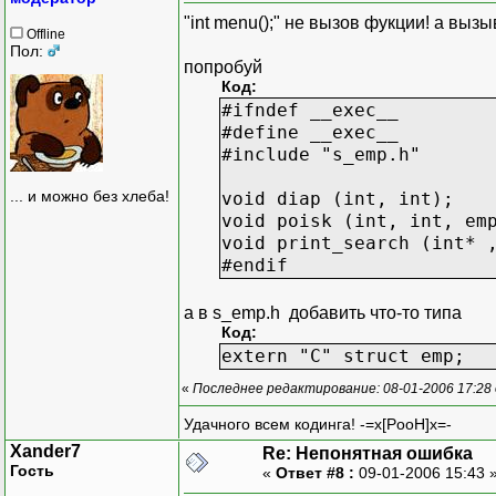
"int menu();" не вызов фукции! а выз
Offline
Пол:
попробуй
Код:
#ifndef __exec__
#define __exec__
#include "s_emp.h"
... и можно без хлеба!
void diap (int, int);
void poisk (int, int, em
void print_search (int* 
#endif
а в s_emp.h добавить что-то типа
Код:
extern "C" struct emp;
«
Последнее редактирование: 08-01-2006 17:28
Удачного всем кодинга! -=x[PooH]x=-
Xander7
Re: Непонятная ошибка
Гость
«
Ответ #8 :
09-01-2006 15:43 