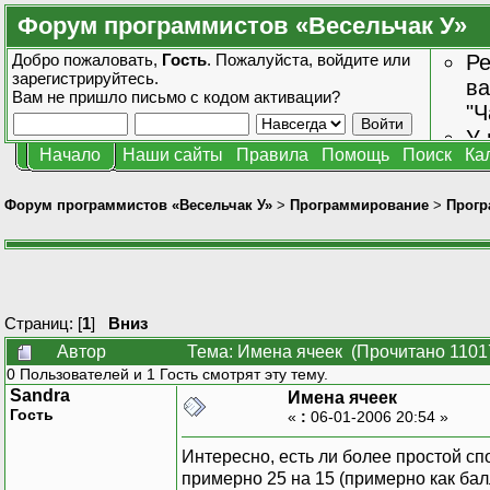
Форум программистов «Весельчак У»
Добро пожаловать,
Гость
. Пожалуйста,
войдите
или
Ре
зарегистрируйтесь
.
ва
Вам не пришло
письмо с кодом активации?
"Ч
У 
Начало
Наши сайты
Правила
Помощь
Поиск
Ка
от
зн
Форум программистов «Весельчак У»
>
Программирование
>
Прогр
Страниц: [
1
]
Вниз
Автор
Тема: Имена ячеек (Прочитано 1101
0 Пользователей и 1 Гость смотрят эту тему.
Sandra
Имена ячеек
Гость
«
:
06-01-2006 20:54 »
Интересно, есть ли более простой с
примерно 25 на 15 (примерно как ба