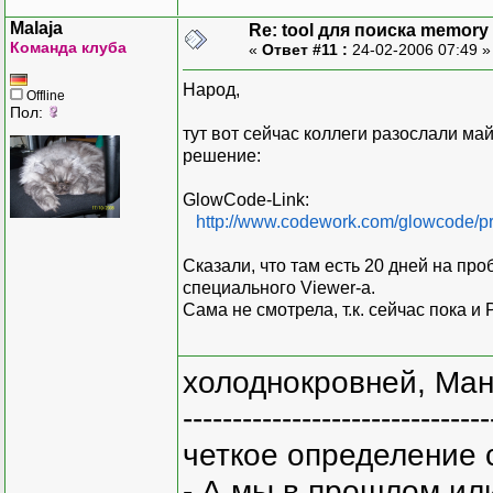
Malaja
Re: tool для поиска memory 
Команда клуба
«
Ответ #11 :
24-02-2006 07:49 
Народ,
Offline
Пол:
тут вот сейчас коллеги разослали ма
решение:
GlowCode-Link:
http://www.codework.com/glowcode/pr
Сказали, что там есть 20 дней на пр
специального Viewer-а.
Сама не смотрела, т.к. сейчас пока и 
холоднокровней, Ман
-------------------------------
четкое определение 
- А мы в прошлом ил