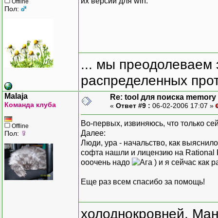
их версии для win.
Offline
Пол:
... мы преодолеваем 
распределенных прот
Malaja
Re: tool для поиска memory 
Команда клуба
«
Ответ #9 :
06-02-2006 17:07 »
Во-первых, извиняюсь, что только се
Offline
Далее:
Пол:
Люди, ура - начальство, как выяснил
софта нашли и лицензию на Rational P
ооочень надо
) и я сейчас как 
Еще раз всем спасибо за помощь!
холоднокровней, Ман