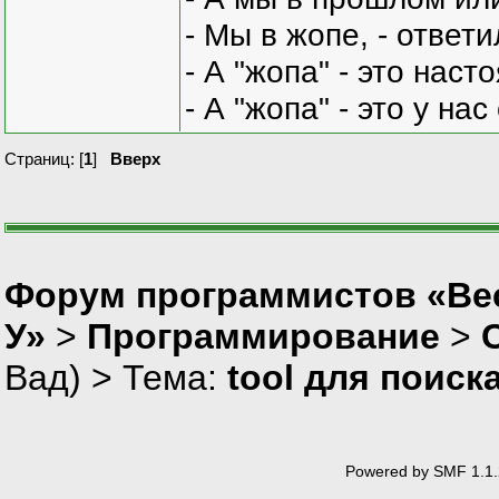
- Мы в жопе, - ответи
- А "жопа" - это нас
- А "жопа" - это у на
Страниц: [
1
]
Вверх
Форум программистов «Ве
У»
>
Программирование
>
Вад
) > Тема:
tool для поиск
Powered by SMF 1.1.