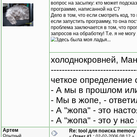
вопрос на засыпку: кто может подска
программе, написанной на С?
Дело в том, что если смотреть код, то 
если запустить программу, то она по
проблема заключается в том, что пр
запросов на обработку! Т.е. я не мог
холоднокровней, Ман
-------------------------------
четкое определение 
- А мы в прошлом ил
- Мы в жопе, - ответи
- А "жопа" - это нас
- А "жопа" - это у на
Артем
Re: tool для поиска memory 
Опытный
«
Ответ #1 :
02-02-2006 08:12 »