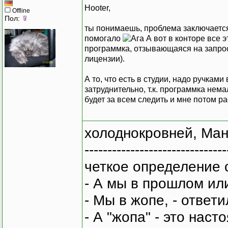
Hooter,
Offline
Пол:
ты понимаешь, проблема заключается 
помогало
А вот в конторе все э
программка, отзывающаяся на запрос
лицензии).
А то, что есть в студии, надо ручкам
затруднительно, т.к. программка нема
будет за всем следить и мне потом ра
холоднокровней, Ман
-------------------------------
четкое определение 
- А мы в прошлом ил
- Мы в жопе, - ответи
- А "жопа" - это нас