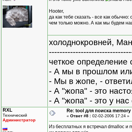
Hooter,
да как тебе сказать - все как обычно:
чем только можно. А как мы будем на
холоднокровней, Ман
-------------------------------
четкое определение 
- А мы в прошлом ил
- Мы в жопе, - ответи
- А "жопа" - это нас
- А "жопа" - это у на
RXL
Re: tool для поиска memory 
Технический
«
Ответ #8 :
02-02-2006 17:24 »
Администратор
Из бесплатных я встречал dmalloc и m