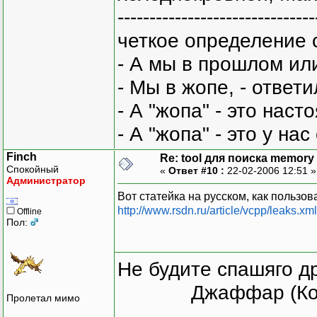
-------------------------------
четкое определение 
- А мы в прошлом ил
- Мы в жопе, - ответи
- А "жопа" - это нас
- А "жопа" - это у на
Finch
Re: tool для поиска memory 
Спокойный
«
Ответ #10 :
22-02-2006 12:51 
Администратор
Вот статейка на русском, как польз
http://www.rsdn.ru/article/vcpp/leaks.xml
Offline
Пол:
Не будите спашяго д
Джаффар (Ко
Пролетал мимо