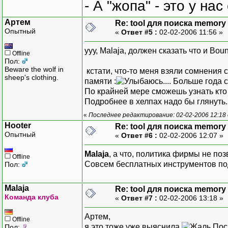
- А "жопа" - это у на
Артем
Re: tool для поиска memory 
Опытный
«
Ответ #5 :
02-02-2006 11:56 »
ууу, Malaja, должен сказать что и Bo
Offline
Пол:
Beware the wolf in
кстати, что-то меня взяли сомнения 
sheep's clothing.
памяти :
.... Больше года 
По крайней мере сможешь узнать кто
Подробнее в хелпах надо бы глянуть..
«
Последнее редактирование: 02-02-2006 12:1
Hooter
Re: tool для поиска memory 
Опытный
«
Ответ #6 :
02-02-2006 12:07 »
Malaja
, а что, политика фирмы не по
Offline
Совсем бесплатных инструментов подо
Пол:
Malaja
Re: tool для поиска memory 
Команда клуба
«
Ответ #7 :
02-02-2006 13:18 »
Артем,
Offline
я это тоже уже выяснила
Посм
Пол: