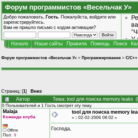
Форум программистов «Весельчак У»
Добро пожаловать,
Гость
. Пожалуйста,
войдите
или
Ре
зарегистрируйтесь
.
ва
Вам не пришло
письмо с кодом активации?
"Ч
У 
Начало
Наши сайты
Правила
Помощь
Поиск
Ка
от
зн
Форум программистов «Весельчак У»
>
Программирование
>
C/C++
Страниц: [
1
]
Вниз
Автор
Тема: tool для поиска memory leaks 
0 Пользователей и 1 Гость смотрят эту тему.
Malaja
tool для поиска memory le
Команда клуба
«
:
02-02-2006 08:02 »
Господа,
Offline
Пол: