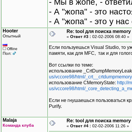
- Мы в жопе, - ответи
- А "жопа" - это нас
- А "жопа" - это у на
Hooter
Re: tool для поиска memory 
Опытный
«
Ответ #3 :
02-02-2006 08:40 »
Если пользуешься Visual Studio, то 
Offline
памяти, как для MFC, так и для голог
Пол:
Вот ссылки по теме:
использование _CrtDumpMemoryLeak
us/vccore98/html/_crt__crtdumpmemory
использование CMemoryState:
http://
us/vccore98/html/_core_detecting_a_m
Если не гнушаешься пользоваться к
Purify.
Malaja
Re: tool для поиска memory 
Команда клуба
«
Ответ #4 :
02-02-2006 11:26 »