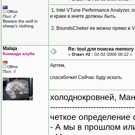
1. Intel VTune Performance Analyzer,
Offline
и краки в инете должны быть.
Пол:
Beware the wolf in
sheep's clothing.
2. BoundsCheker ее можно прямо в Vi
Malaja
Re: tool для поиска memory 
Команда клуба
«
Ответ #2 :
02-02-2006 08:22 »
Артем,
Offline
Пол:
спасибочки! Сейчас буду искать.
холоднокровней, Ман
-------------------------------
четкое определение 
- А мы в прошлом ил