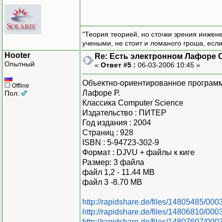
"Теория теорией, но сточки зрения инжен
учеными, не стоит и ломаного гроша, есл
Hooter
Re: Есть электронном Лафоре
Опытный
«
Ответ #5 :
06-03-2006 10:45 »
Объектно-ориентированное программ
Offline
Лафоре Р.
Пол:
Классика Computer Science
Издательство : ПИТЕР
Год издания : 2004
Страниц : 928
ISBN : 5-94723-302-9
Формат : DJVU + файлы к киге
Размер: 3 файла
файл 1,2 - 11.44 MB
файл 3 -8.70 MB
http://rapidshare.de/files/14805485/000
http://rapidshare.de/files/14806810/000
http://rapidshare.de/files/14807607/000