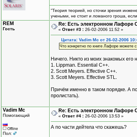
"Теория теорией, но сточки зрения инжен
учеными, не стоит и ломаного гроша, есл
REM
Re: Есть электронном Лафоре
Гость
«
Ответ #3 :
26-02-2006 11:52 »
Цитата: Vadim Mc от 26-02-2006 10:
Что конкретно по книге Лафоре можете с
Ничего. Никто из моих знакомых его 
1. Lippman. Essential C++.
2. Scott Meyers. Effective C++.
3. Scott Meyers. Effective STL.
Причём именно в таком порядке. А п
пролистать).
Vadim Mc
Re: Есть электронном Лафоре
Помогающий
«
Ответ #4 :
26-02-2006 13:53 »
А по части дейтела что скажешь?
Offline
Пол: