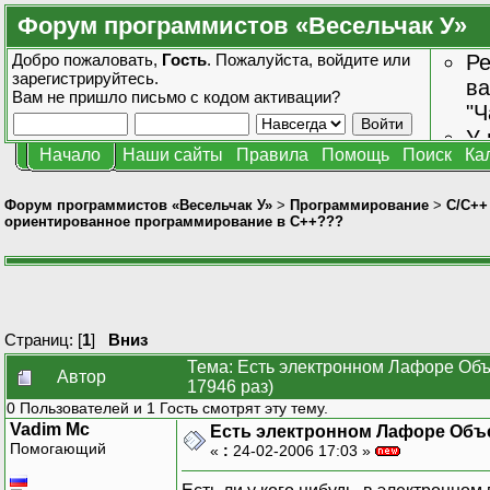
Форум программистов «Весельчак У»
Добро пожаловать,
Гость
. Пожалуйста,
войдите
или
Ре
зарегистрируйтесь
.
ва
Вам не пришло
письмо с кодом активации?
"Ч
У 
Начало
Наши сайты
Правила
Помощь
Поиск
Ка
от
зн
Форум программистов «Весельчак У»
>
Программирование
>
C/C++
ориентированное программирование в С++???
Страниц: [
1
]
Вниз
Тема: Есть электронном Лафоре Об
Автор
17946 раз)
0 Пользователей и 1 Гость смотрят эту тему.
Vadim Mc
Есть электронном Лафоре Объ
Помогающий
«
:
24-02-2006 17:03 »