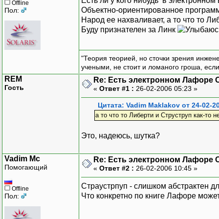
Есть ли у кого нибудь в электронном
Offline
Объектно-ориентированное программи
Пол:
Народ ее нахваливает, а то что то Л
Буду признателен за Линк
"Теория теорией, но сточки зрения инжен
учеными, не стоит и ломаного гроша, есл
REM
Re: Есть электронном Лафоре
Гость
«
Ответ #1 :
26-02-2006 05:23 »
Цитата: Vadim Maklakov от 24-02-2
а то что то Либерти и Струструп как-то 
Это, надеюсь, шутка?
Vadim Mc
Re: Есть электронном Лафоре
Помогающий
«
Ответ #2 :
26-02-2006 10:45 »
Страустрпуп - слишком абстрактен для
Offline
Что конкретно по книге Лафоре может
Пол: