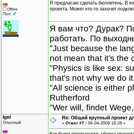
Я предлагаю сделать бюллетень. В к
проекта. Может кто-то захочет подкл
Offline
Пол:
Я вам что? Дурак? П
работать. По выходн
"Just because the lan
not mean that it’s the 
"Physics is like sex: s
that's not why we do i
"All science is either 
Rutherford
"Wer will, findet Wege,
Igel
Re: Общий крупный проект дл
Опытный
«
Ответ #7 :
06-04-2006 16:28 »
Как будет происходить сборка проект