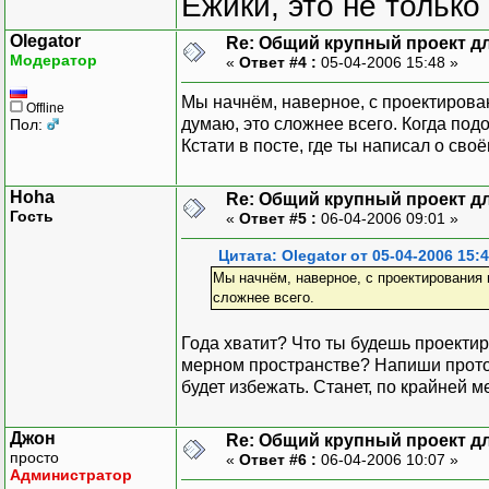
Ёжики, это не только
Olegator
Re: Общий крупный проект дл
Модератор
«
Ответ #4 :
05-04-2006 15:48 »
Мы начнём, наверное, с проектирован
Offline
думаю, это сложнее всего. Когда под
Пол:
Кстати в посте, где ты написал о св
Hoha
Re: Общий крупный проект дл
Гость
«
Ответ #5 :
06-04-2006 09:01 »
Цитата: Olegator от 05-04-2006 15:
Мы начнём, наверное, с проектирования 
сложнее всего.
Года хватит? Что ты будешь проекти
мерном пространстве? Напиши протот
будет избежать. Станет, по крайней ме
Джон
Re: Общий крупный проект дл
просто
«
Ответ #6 :
06-04-2006 10:07 »
Администратор