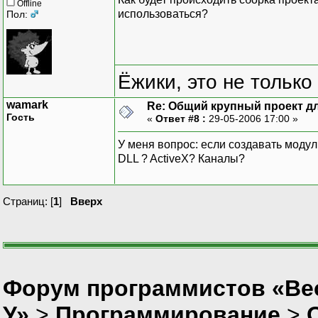
Offline
использоваться?
Пол:
Ёжики, это не только
wamark
Re: Общий крупный проект дл
Гость
«
Ответ #8 :
29-05-2006 17:00 »
У меня вопрос: если создавать моду
DLL ? ActiveX? Каналы?
Страниц: [
1
]
Вверх
Форум программистов «Ве
У»
>
Программирование
>