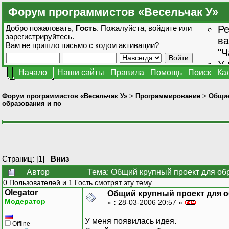
Форум программистов «Весельчак У»
Добро пожаловать,
Гость
. Пожалуйста,
войдите
или
Ре
зарегистрируйтесь
.
ва
Вам не пришло
письмо с кодом активации?
"Ч
У 
Начало
Наши сайты
Правила
Помощь
Поиск
Ка
от
зн
Форум программистов «Весельчак У»
>
Программирование
>
Общие
образования и по
Страниц: [
1
]
Вниз
Автор
Тема: Общий крупный проект для об
0 Пользователей и 1 Гость смотрят эту тему.
Olegator
Общий крупный проект для о
Модератор
«
:
28-03-2006 20:57 »
У меня появилась идея.
Offline