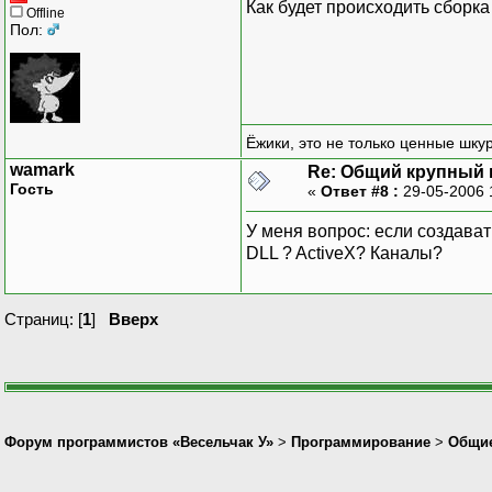
Как будет происходить сборка
Offline
Пол:
Ёжики, это не только ценные шкур
wamark
Re: Общий крупный 
Гость
«
Ответ #8 :
29-05-2006 
У меня вопрос: если создава
DLL ? ActiveX? Каналы?
Страниц: [
1
]
Вверх
Форум программистов «Весельчак У»
>
Программирование
>
Общие