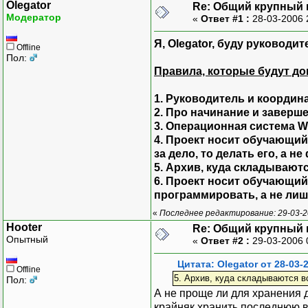
Olegator
Re: Общий крупный 
Модератор
«
Ответ #1 :
28-03-2006 
Я, Olegator, буду руководи
Offline
Пол:
Правила, которые будут до
1. Руководитель и координ
2. Про начинание и заверше
3. Операционная система W
4. Проект носит обучающий
за дело, то делать его, а н
5. Архив, куда складываютс
6. Проект носит обучающий
программировать, а не лиш
«
Последнее редактирование: 29-03-20
Hooter
Re: Общий крупный 
Опытный
«
Ответ #2 :
29-03-2006 
Цитата: Olegator от 28-03-
Offline
5. Архив, куда складываются в
Пол:
А не проще ли для хранения 
крайняк хранить последнюю в