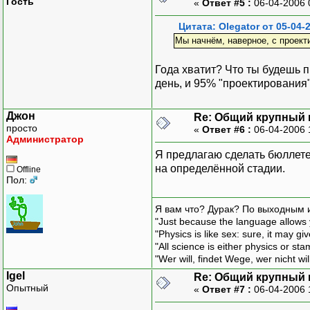
Гость
«
Ответ #5 :
06-04-2006 
Цитата: Olegator от 05-04-
Мы начнём, наверное, с проект
Года хватит? Что ты будешь 
день, и 95% "проектирования",
Джон
Re: Общий крупный 
просто
«
Ответ #6 :
06-04-2006 
Администратор
Я предлагаю сделать бюллете
на определённой стадии.
Offline
Пол:
Я вам что? Дурак? По выходным 
"Just because the language allows y
"Physics is like sex: sure, it may g
"All science is either physics or st
"Wer will, findet Wege, wer nicht wil
Igel
Re: Общий крупный 
Опытный
«
Ответ #7 :
06-04-2006 