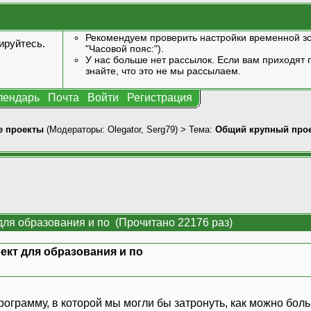
Рекомендуем проверить настройки временной зо
ируйтесь
.
"Часовой пояс:").
У нас больше нет рассылок. Если вам приходят п
знайте, что это не мы рассылаем.
лендарь
Почта
Войти
Регистрация
 проекты
(Модераторы:
Olegator
,
Serg79
) > Тема:
Общий крупный прое
для образования и по (Прочитано 22176 раз)
кт для образования и по
грамму, в которой мы могли бы затронуть, как можно бол