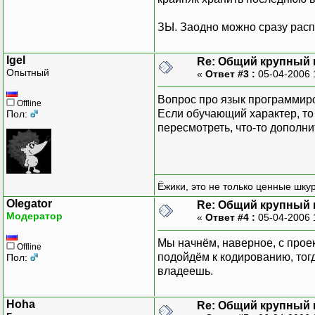
ЗЫ. Заодно можно сразу расп
Igel
Re: Общий крупный 
Опытный
«
Ответ #3 :
05-04-2006 
Вопрос про язык программир
Offline
Если обучающий характер, то 
Пол:
пересмотреть, что-то дополнит
Ёжики, это не только ценные шкур
Olegator
Re: Общий крупный 
Модератор
«
Ответ #4 :
05-04-2006 
Мы начнём, наверное, с проек
Offline
подойдём к кодированию, тогд
Пол:
владеешь.
Hoha
Re: Общий крупный 