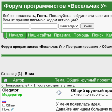
Форум программистов «Весельчак У»
Добро пожаловать,
Гость
. Пожалуйста,
войдите
или
зарегистр
Вам не пришло
письмо с кодом активации?
Начало
Наши сайты
Правила
Помощь
Поиск
Ка
Форум программистов «Весельчак У»
>
Программирование
>
Общие
Страниц: [
1
]
Вниз
Автор
Тема: Общий крупный проект 
0 Пользователей и 1 Гость смотрят эту тему.
Olegator
Общий крупный прое
Модератор
«
:
28-03-2006 20:57 »
У меня появилась идея.
Offline
Давайте напишем большую про
Пол: