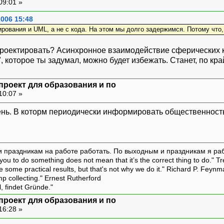
09:01 »
2006 15:48
ирования и UML, а не с кода. На этом мы долго задержимся. Потому что,
проектировать? Асинхронное взаимодействие сферических 
 которое ты задумал, можно будет избежать. Станет, по край
проект для образования и по
10:07 »
нь. В которм периодически информировать общественность 
и праздникам на работе работать. По выходным и праздникам я ра
ou to do something does not mean that it’s the correct thing to do." T
ive some practical results, but that's not why we do it." Richard P. Feyn
amp collecting." Ernest Rutherford
l, findet Gründe."
проект для образования и по
16:28 »