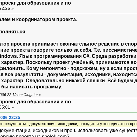
проект для образования и по
22:25 »
телем и координатором проекта.
полняться.
атор проекта принимает окончательное решение в спор
ние проекта говорите только за себя. Т.е. писсимистич
indows. Язык программирования C#. Среда разработки 
 характер. Поскольку проект учебный, принимаются вс
е филонить. Кому непонятно - подскажем, ну а если прос
я все результаты - документация, исходники, находитс
 характер. Следовательно никакой спешки. Всё будем 
 бы написать программу.
06 22:19 от Olegator
»
проект для образования и по
05:01 »
2006 22:25
се результаты - документация, исходники, находится у координатора про
документации, исходников и проч. использовать уже сущест
ерсию проекта на shelek.com?