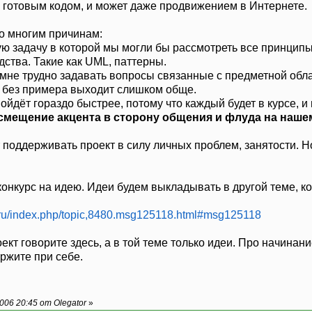
 готовым кодом, и может даже продвижением в Интернете.
по многим причинам:
кую задачу в которой мы могли бы рассмотреть все принци
ства. Такие как UML, паттерны.
мне трудно задавать вопросы связанные с предметной облас
 без примера выходит слишком обще.
пойдёт гораздо быстрее, потому что каждый будет в курсе, и
 смещение акцента в сторону общения и флуда на наш
 поддерживать проект в силу личных проблем, занятости. Но
онкурс на идею. Идеи будем выкладывать в другой теме, ко
k.ru/index.php/topic,8480.msg125118.html#msg125118
ект говорите здесь, а в той теме только идеи. Про начинани
ржите при себе.
06 20:45 от Olegator
»