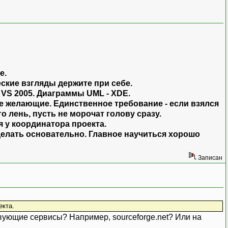
е.
еские взгляды держите при себе.
VS 2005. Диаграммы UML - XDE.
е желающие. Единственное требование - если взялся
то лень, пусть не морочат голову сразу.
я у координатора проекта.
делать основательно. Главное научиться хорошо
Записан
екта.
вующие сервисы? Например, sourceforge.net? Или на