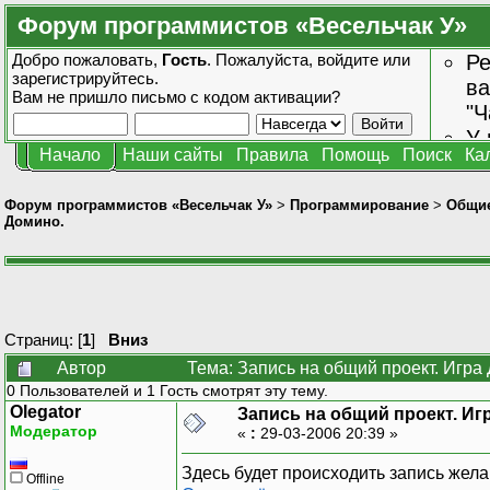
Форум программистов «Весельчак У»
Добро пожаловать,
Гость
. Пожалуйста,
войдите
или
Ре
зарегистрируйтесь
.
ва
Вам не пришло
письмо с кодом активации?
"Ч
У 
Начало
Наши сайты
Правила
Помощь
Поиск
Ка
от
зн
Форум программистов «Весельчак У»
>
Программирование
>
Общие
Домино.
Страниц: [
1
]
Вниз
Автор
Тема: Запись на общий проект. Игра
0 Пользователей и 1 Гость смотрят эту тему.
Olegator
Запись на общий проект. Иг
Модератор
«
:
29-03-2006 20:39 »
Здесь будет происходить запись жела
Offline