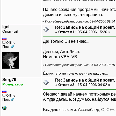
Начало создания программы начнётся 
Домино и выложу эти правила.
«
Последнее редактирование: 03-04-2006 09:54 
Igel
Re: Запись на общий проект.
Опытный
«
Ответ #1 :
05-04-2006 15:20 »
Да! Только Си не знаю...
Offline
Пол:
Дельфи, АвтоЛисп.
Немного VBA, VB
«
Последнее редактирование: 06-04-2006 18:15 
Ёжики, это не только ценные шкурки...
Serg79
Re: Запись на общий проект.
Модератор
«
Ответ #2 :
15-04-2006 04:02 »
Olegator, давай начнем потихоньку р
Offline
А туда дальше, Я думаю, найдутся е
Пол:
Владею языками: Ассемблер, C, C++.