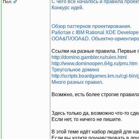
С чего всё началось и правила проек
Пол:
Конкурс идей.
Обзор паттернов проектирования.
Работая с IBM Rational XDE Develope
ООА&П/OOA&D. Объектно-ориентиров
Ссылки на разные правила. Первые 
http://domino.gambler.ru/rules.html
http://www.dominoopen.64g.ru/prru.htm
Треугольное домино
http://scripts.boardgames.km.ru/cgi-bi
Много разных правил.
Возмжно, есть более строгие правил
Здесь только да, возможно что-то сд
Если нет, то ничего не пишите.
В этой теме идёт набор людей для н
Если вы хотите поучавствовать в дру