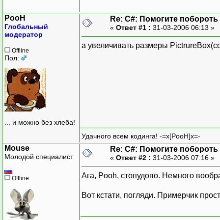
PooH
Re: C#: Помогите поборот
Глобальный
«
Ответ #1 :
31-03-2006 06:13 »
модератор
а увеличивать размеры PictrureBox(
Offline
Пол:
... и можно без хлеба!
Удачного всем кодинга! -=x[PooH]x=-
Mouse
Re: C#: Помогите поборот
Молодой специалист
«
Ответ #2 :
31-03-2006 07:16 »
Ага, Pooh, стопудово. Немного вообр
Offline
Вот кстати, погляди. Примерчик прос