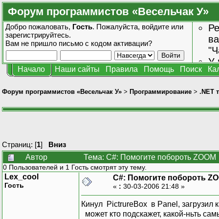
Форум программистов «Весельчак У»
Добро пожаловать,
Гость
. Пожалуйста,
войдите
или
Ре
зарегистрируйтесь
.
ва
Вам не пришло
письмо с кодом активации?
"Ч
У 
Начало
Наши сайты
Правила
Помощь
Поиск
Ка
от
зн
Форум программистов «Весельчак У»
>
Программирование
>
.NET 
Страниц: [
1
]
Вниз
Автор
Тема: C#: Помогите побороть ZOOM 
0 Пользователей и 1 Гость смотрят эту тему.
Lex_cool
C#: Помогите побороть Z
Гость
«
:
30-03-2006 21:48 »
Кинул PictrureBox в Panel, загрузил 
может кто подскажет, какой-ньть самый