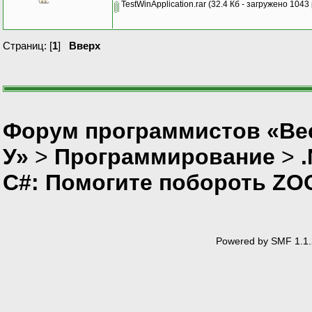
TestWinApplication.rar
(32.4 Кб - загружено 1043 
Страниц: [
1
]
Вверх
Форум программистов «Ве
У»
>
Программирование
>
C#: Помогите побороть Z
Powered by SMF 1.1.