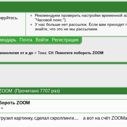
Рекомендуем проверить настройки временной зо
ируйтесь
.
"Часовой пояс:").
У нас больше нет рассылок. Если вам приходят п
знайте, что это не мы рассылаем.
лендарь
Почта
Войти
Регистрация
технология от и до
> Тема:
C#: Помогите побороть ZOOM
 ZOOM (Прочитано 7707 раз)
обороть ZOOM
8 »
агрузил картинку, сделал скроллинги.... а вот на счёт ZOOM