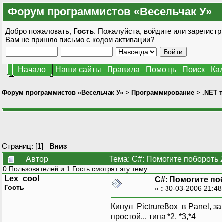
Форум программистов «Весельчак У»
Добро пожаловать,
Гость
. Пожалуйста,
войдите
или
зарегистр
Вам не пришло
письмо с кодом активации?
Начало
Наши сайты
Правила
Помощь
Поиск
Ка
Форум программистов «Весельчак У»
>
Программирование
>
.NET 
Страниц: [
1
]
Вниз
Автор
Тема: C#: Помогите побороть
0 Пользователей и 1 Гость смотрят эту тему.
Lex_cool
C#: Помогите п
Гость
«
:
30-03-2006 21:4
Кинул PictrureBox в Panel, з
простой... типа *2, *3,*4