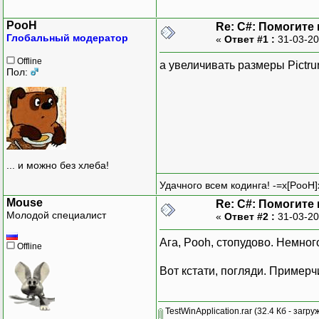
PooH
Re: C#: Помогите
Глобальный модератор
«
Ответ #1 :
31-03-20
Offline
а увеличивать размеры Pictr
Пол:
... и можно без хлеба!
Удачного всем кодинга! -=x[PooH]
Mouse
Re: C#: Помогите
Молодой специалист
«
Ответ #2 :
31-03-20
Ага, Pooh, стопудово. Немно
Offline
Вот кстати, погляди. Примерч
TestWinApplication.rar
(32.4 Кб - загру