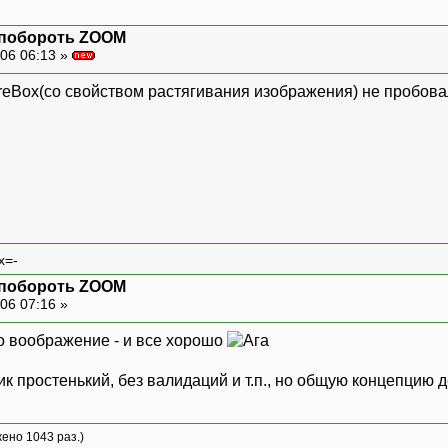
 побороть ZOOM
06 06:13 »
ureBox(со свойством растягивания изображения) не пробов
x=-
 побороть ZOOM
06 07:16 »
го воображение - и все хорошо
ик простенький, без валидаций и т.п., но общую концепцию 
жено 1043 раз.)