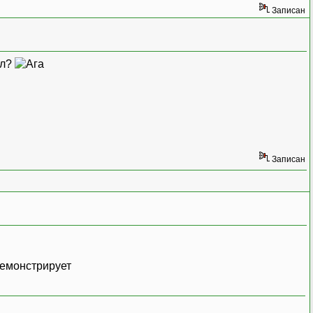
Записан
ал?
Записан
демонстрирует