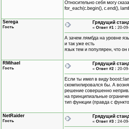
Относительно себя могу сказа
for_each(c.begin(), c.end(), 
Serega
Грядущий стан
Гость
«
Ответ #1 :
20-09
А зачем лямбда на уровне яз
и так уже есть
язык тем и популярен, что он
RMihael
Грядущий стан
Гость
«
Ответ #2 :
20-09
Если ты имел в виду boost::l
скомпилировался бы. А возня 
решение совершенно непривле
на принципиальные ограниче
тип функции (правда с функто
NetRaider
Грядущий стан
Гость
«
Ответ #3 :
24-09