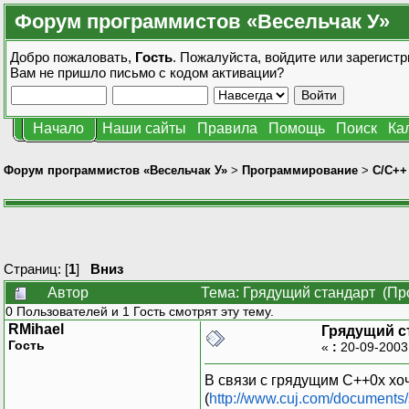
Форум программистов «Весельчак У»
Добро пожаловать,
Гость
. Пожалуйста,
войдите
или
зарегистр
Вам не пришло
письмо с кодом активации?
Начало
Наши сайты
Правила
Помощь
Поиск
Ка
Форум программистов «Весельчак У»
>
Программирование
>
C/C++
Страниц: [
1
]
Вниз
Автор
Тема: Грядущий стандарт (Пр
0 Пользователей и 1 Гость смотрят эту тему.
RMihael
Грядущий с
Гость
«
:
20-09-2003
В связи с грядущим С++0х хо
(
http://www.cuj.com/documents