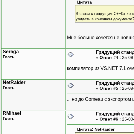
Цитата
В связи с грядущим С++0х хоче
увидеть в конечном документе
Мне больше хочется не новше
Serega
Грядущий стан
Гость
«
Ответ #4 :
25-09
компилятор из VS.NET 7.1 оч
NetRaider
Грядущий стан
Гость
«
Ответ #5 :
25-09
... но до Comeau с экспорто
RMihael
Грядущий стан
Гость
«
Ответ #6 :
25-09
Цитата: NetRaider