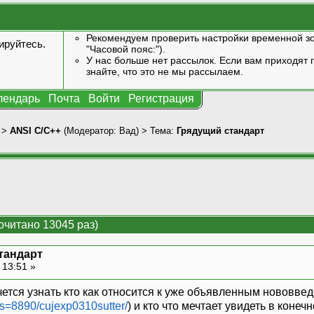
Рекомендуем проверить настройки временной зо
ируйтесь
.
"Часовой пояс:").
У нас больше нет рассылок. Если вам приходят п
знайте, что это не мы рассылаем.
лендарь
Почта
Войти
Регистрация
>
ANSI С/С++
(Модератор:
Вад
) > Тема:
Грядущий стандарт
очитано 13045 раз)
тандарт
 13:51 »
чется узнать кто как относится к уже объявленным нововве
/s=8890/cujexp0310sutter/
) и кто что мечтает увидеть в коне