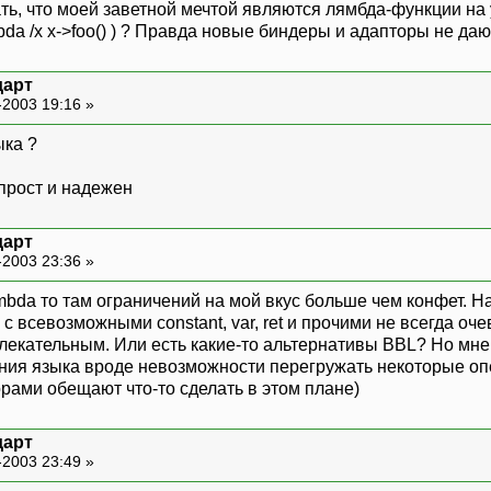
ть, что моей заветной мечтой являются лямбда-функции на 
lambda /x x->foo() ) ? Правда новые биндеры и адапторы не 
дарт
-2003 19:16 »
ыка ?
 прост и надежен
дарт
-2003 23:36 »
ambda то там ограничений на мой вкус больше чем конфет. 
с всевозможными constant, var, ret и прочими не всегда о
кательным. Или есть какие-то альтернативы BBL? Но мне 
ния языка вроде невозможности перегружать некоторые оп
рами обещают что-то сделать в этом плане)
дарт
-2003 23:49 »