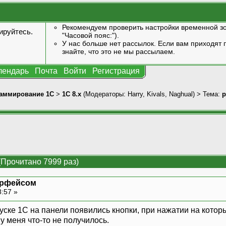
Рекомендуем проверить настройки временной зо
ируйтесь
.
"Часовой пояс:").
У нас больше нет рассылок. Если вам приходят п
знайте, что это не мы рассылаем.
лендарь
Почта
Войти
Регистрация
аммирование 1С
>
1С 8.x
(Модераторы:
Harry
,
Kivals
,
Naghual
) > Тема:
р
(Прочитано 7999 раз)
ерфейсом
8:57 »
апуске 1С на панели появились кнопки, при нажатии на кот
у меня что-то не получилось.