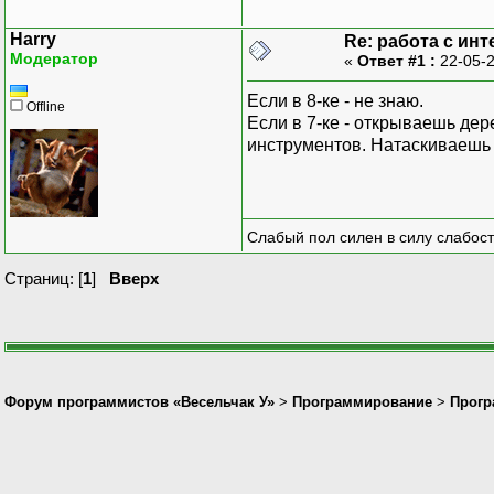
Harry
Re: работа с ин
Модератор
«
Ответ #1 :
22-05-2
Если в 8-ке - не знаю.
Offline
Если в 7-ке - открываешь д
инструментов. Натаскиваешь 
Слабый пол силен в силу слабост
Страниц: [
1
]
Вверх
Форум программистов «Весельчак У»
>
Программирование
>
Прогр