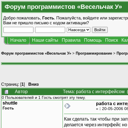
Форум программистов «Весельчак У»
Добро пожаловать,
Гость
. Пожалуйста,
войдите
или
зарегистр
Вам не пришло
письмо с кодом активации?
Начало
Наши сайты
Правила
Помощь
Поиск
Ка
Форум программистов «Весельчак У»
>
Программирование
>
Прогр
Страниц: [
1
]
Вниз
Автор
Тема: работа с интерфейсом 
0 Пользователей и 1 Гость смотрят эту тему.
shuttle
работа с инт
Гость
«
:
20-05-2006 0
Как сделать так чтобы при з
делается через интерфейс но 