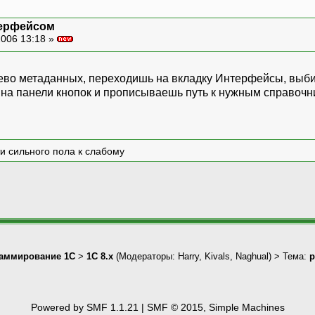
терфейсом
006 13:18 »
ерево метаданных, переходишь на вкладку Интерфейсы, вы
на панели кнопок и прописываешь путь к нужным справочн
и сильного пола к слабому
аммирование 1С
>
1С 8.x
(Модераторы:
Harry
,
Kivals
,
Naghual
) > Тема:
р
Powered by SMF 1.1.21
|
SMF © 2015, Simple Machines