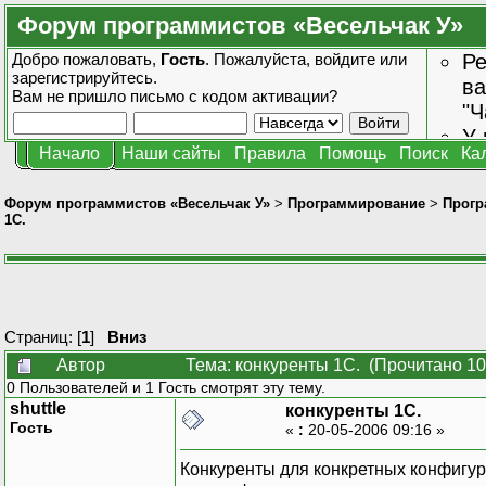
Форум программистов «Весельчак У»
Добро пожаловать,
Гость
. Пожалуйста,
войдите
или
Ре
зарегистрируйтесь
.
ва
Вам не пришло
письмо с кодом активации?
"Ч
У 
Начало
Наши сайты
Правила
Помощь
Поиск
Ка
от
зн
Форум программистов «Весельчак У»
>
Программирование
>
Прогр
1С.
Страниц: [
1
]
Вниз
Автор
Тема: конкуренты 1С. (Прочитано 10
0 Пользователей и 1 Гость смотрят эту тему.
shuttle
конкуренты 1С.
Гость
«
:
20-05-2006 09:16 »
Конкуренты для конкретных конфигур