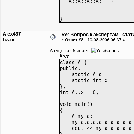
A::A::A::A::f();
}
Alex437
Re: Вопрос к экспертам - ста
Гость
«
Ответ #8 :
10-08-2006 06:37 »
А еще так бывает
Код:
class A {
public:
static A a;
static int x;
};
int A::x = 0;
void main()
{
A my_a;
my_a.a.a.a.a.a.a.a.a.a
cout << my_a.a.a.a.a.