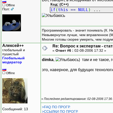
Код: (C++)
Offline
Пол:
if
(
this
==
NULL
)
...
Программировать - значит понимать (К. Н
Невывернутое лучше, чем вправленное (М
Многие готовы скорее умереть, чем подум
Алексей++
Re: Вопрос к экспертам - ста
глобальный и
«
Ответ #6 :
02-08-2006 17:32 »
пушистый
Глобальный
dimka
,
) там и не такое, 
модератор
это, наверное, для будущих технологи
Offline
«
Последнее редактирование: 02-08-2006 17:36
>FAQ ПО ПРОГР.
Сообщений: 13
>ССЫЛКИ ПО ПРОГР.