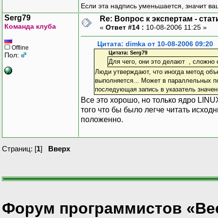
Если эта надпись уменьшается, значит ва
Serg79
Re: Вопрос к экспертам - ста
Команда клуба
«
Ответ #14 :
10-08-2006 11:25 »
Цитата: dimka от 10-08-2006 09:20
Offline
Цитата: Serg79
Пол:
Для чего, они это делают , сложно 
Люди утверждают, что иногда метод объек
выполняется... Может в параллельных по
последующая запись в указатель значения
Все это хорошо, но только ядро LINUX
того что бы было легче читать исход
положенно.
Страниц: [
1
]
Вверх
Форум программистов «Ве