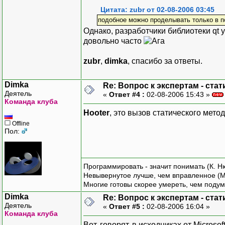
Цитата: zubr от 02-08-2006 03:45
подобное можно проделывать только в 
Однако, разработчики библиотеки qt 
довольно часто
zubr
,
dimka
, спасибо за ответы.
Dimka
Re: Вопрос к экспертам - ста
Деятель
«
Ответ #4 :
02-08-2006 15:43 »
Команда клуба
Hooter
, это вызов статического метода
Offline
Пол:
Программировать - значит понимать (К. Н
Невывернутое лучше, чем вправленное (М
Многие готовы скорее умереть, чем подум
Dimka
Re: Вопрос к экспертам - ста
Деятель
«
Ответ #5 :
02-08-2006 16:04 »
Команда клуба
Вот, говорят, в исходниках от Microsof