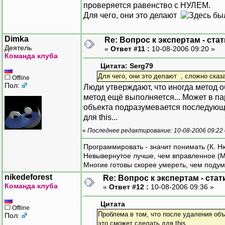
проверяется равенство с НУЛЕМ.
Для чего, они это делают
Dimka
Re: Вопрос к экспертам - ста
Деятель
«
Ответ #11 :
10-08-2006 09:20 »
Команда клуба
Цитата: Serg79
Для чего, они это делают , сложно сказа
Offline
Пол:
Люди утверждают, что иногда метод об
метод ещё выполняется... Может в па
объекта подразумевается последующая
для this...
«
Последнее редактирование: 10-08-2006 09:22
Программировать - значит понимать (К. Н
Невывернутое лучше, чем вправленное (М
Многие готовы скорее умереть, чем подум
nikedeforest
Re: Вопрос к экспертам - ста
Команда клуба
«
Ответ #12 :
10-08-2006 09:36 »
Цитата
Offline
Проблема в том, что после удаления объ
Пол:
это сможет сделать для this...