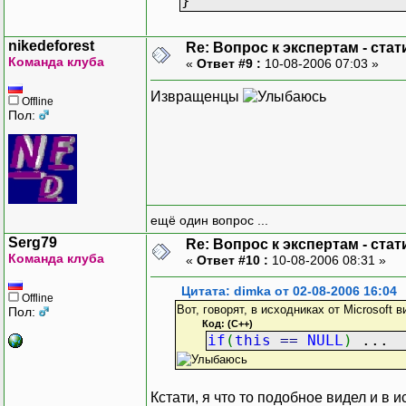
}
nikedeforest
Re: Вопрос к экспертам - ста
Команда клуба
«
Ответ #9 :
10-08-2006 07:03 »
Извращенцы
Offline
Пол:
ещё один вопрос ...
Serg79
Re: Вопрос к экспертам - ста
Команда клуба
«
Ответ #10 :
10-08-2006 08:31 »
Цитата: dimka от 02-08-2006 16:04
Offline
Вот, говорят, в исходниках от Microsoft 
Пол:
Код: (C++)
if
(
this
==
NULL
)
...
Кстати, я что то подобное видел и в 