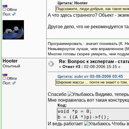
Цитата: Hooter
Подскажите, люди добрые, как такое мо
Offline
Пол:
А что здесь странного? Объект - экз
Другое дело, что не рекомендуется та
Программировать - значит понимать (К. Н
Невывернутое лучше, чем вправленное (М
Многие готовы скорее умереть, чем подум
Hooter
Re: Вопрос к экспертам - ста
Опытный
«
Ответ #3 :
02-08-2006 15:15 »
Цитата: zubr от 02-08-2006 03:45
Offline
Широкие массы ... почти не знают о том, 
Пол:
Спасибо
Видимо, теперь 
Мне понравилась вот такая конструкц
Код:
void *p = 0;
b = ((A *)p)->f();
И ведь работает
Чтобы в