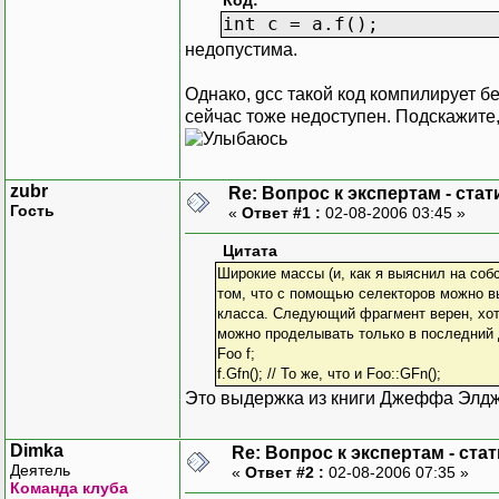
Код:
int c = a.f();
недопустима.
Однако, gcc такой код компилирует б
сейчас тоже недоступен. Подскажите,
zubr
Re: Вопрос к экспертам - ста
Гость
«
Ответ #1 :
02-08-2006 03:45 »
Цитата
Широкие массы (и, как я выяснил на соб
том, что с помощью селекторов можно в
класса. Следующий фрагмент верен, хот
можно проделывать только в последний 
Foo f;
f.Gfn(); // То же, что и Foo::GFn();
Это выдержка из книги Джеффа Элдж
Dimka
Re: Вопрос к экспертам - ста
Деятель
«
Ответ #2 :
02-08-2006 07:35 »
Команда клуба