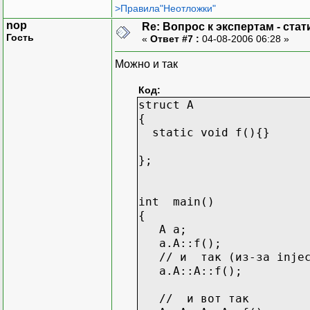
>Правила"Неотложки"
nop
Re: Вопрос к экспертам - ста
Гость
«
Ответ #7 :
04-08-2006 06:28 »
Можно и так
Код:
struct A
{
static void f(){}
};
int main()
{
A a;
a.A::f();
// и так (из-за injec
a.A::A::f();
// и вот так