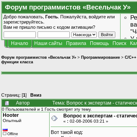
Форум программистов «Весельчак У»
Добро пожаловать,
Гость
. Пожалуйста,
войдите
или
Ре
зарегистрируйтесь
.
ва
Вам не пришло
письмо с кодом активации?
"Ч
У 
Начало
Наши сайты
Правила
Помощь
Поиск
Ка
от
зн
Форум программистов «Весельчак У»
>
Программирование
>
C/C++
функции класса
Страниц: [
1
]
Вниз
Автор
Тема: Вопрос к экспертам - статиче
0 Пользователей и 1 Гость смотрят эту тему.
Hooter
Вопрос к экспертам - статич
Опытный
«
:
02-08-2006 03:21 »
Вот такой код:
Offline