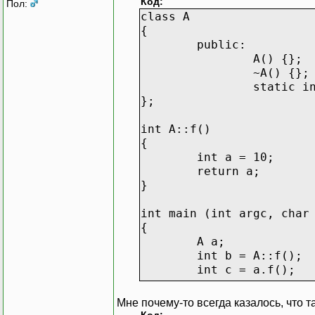
Код:
Пол:
class A
{
public:
A() {};
~A() {};
static i
};
int A::f()
{
int a = 10;
return a;
}
int main (int argc, char
{
A a;
int b = A::f();
int c = a.f();
return c;
Мне почему-то всегда казалось, что 
}