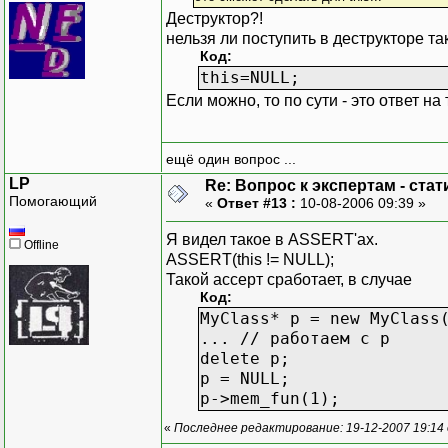
Деструктор?!
нельзя ли поступить в деструкторе та
Код:
this=NULL;
Если можно, то по сути - это ответ на
ещё один вопрос ...
LP
Re: Вопрос к экспертам - ста
Помогающий
«
Ответ #13 :
10-08-2006 09:39 »
Я видел такое в ASSERT'ах.
Offline
ASSERT(this != NULL);
Такой ассерт сработает, в случае
Код:
MyClass* p = new MyClass
... // работаем с p
delete p;
p = NULL;
p->mem_fun(1);
«
Последнее редактирование: 19-12-2007 19:14