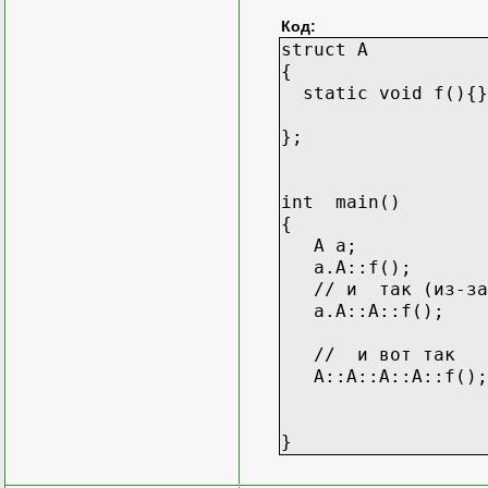
Код:
struct A
{
static void f(){}
};
int main()
{
A a;
a.A::f();
// и так (из-за 
a.A::A::f();
// и вот так
A::A::A::A::f();
}