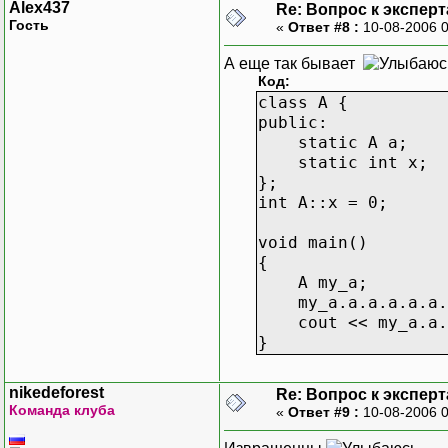
Alex437
Re: Вопрос к эксперт
Гость
«
Ответ #8 :
10-08-2006 
А еще так бывает
Код:
class A {
public:
static A a;
static int x;
};
int A::x = 0;
void main()
{
A my_a;
my_a.a.a.a.a.a.a
cout << my_a.a.a
}
nikedeforest
Re: Вопрос к эксперт
Команда клуба
«
Ответ #9 :
10-08-2006 