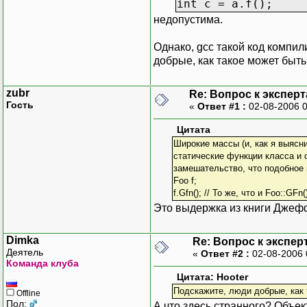
int c = a.f();
недопустима.
Однако, gcc такой код компи
добрые, как такое может быть
zubr
Re: Вопрос к эксперт
Гость
«
Ответ #1 :
02-08-2006 
Цитата
Широкие массы (и, как я выясн
статические функции класса и
замешательство, что подобное
Foo f;
f.Gfn(); // То же, что и Foo::GFn(
Это выдержка из книги Джеф
Dimka
Re: Вопрос к экспер
Деятель
«
Ответ #2 :
02-08-2006 
Команда клуба
Цитата: Hooter
Подскажите, люди добрые, как 
Offline
Пол:
А что здесь странного? Объек