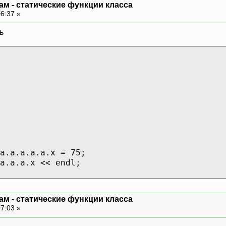
ам - статические функции класса
06:37 »
.a.a.a.a.x = 75;
.a.a.x << endl;
ам - статические функции класса
07:03 »