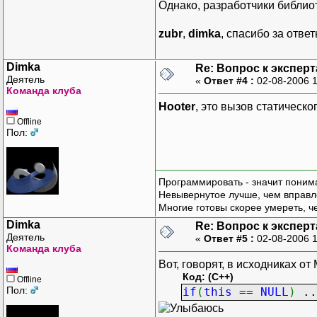
Однако, разработчики библиот
zubr
,
dimka
, спасибо за ответ
Dimka
Re: Вопрос к эксперт
Деятель
«
Ответ #4 :
02-08-2006 
Команда клуба
Hooter
, это вызов статическог
Offline
Пол:
Программировать - значит понима
Невывернутое лучше, чем вправл
Многие готовы скорее умереть, ч
Dimka
Re: Вопрос к эксперт
Деятель
«
Ответ #5 :
02-08-2006 
Команда клуба
Вот, говорят, в исходниках от 
Код: (C++)
Offline
Пол:
if
(
this
==
NULL
)
..