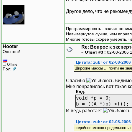
Другое дело, что не рекоменду
Программировать - значит понима
Невывернутое лучше, чем вправл
Многие готовы скорее умереть, ч
Hooter
Re: Вопрос к эксперт
Опытный
«
Ответ #3 :
02-08-2006 
Цитата: zubr от 02-08-2006
Offline
Широкие массы ... почти не знаю
Пол:
Спасибо
Видимо,
Мне понравилась вот такая к
Код:
void *p = 0;
b = ((A *)p)->f();
И ведь работает
Цитата: zubr от 02-08-2006
подобное можно проделывать т