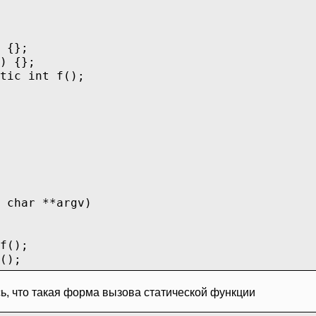
 {};
) {};
tic int f();
 char **argv)
f();
();
сь, что такая форма вызова статической функции