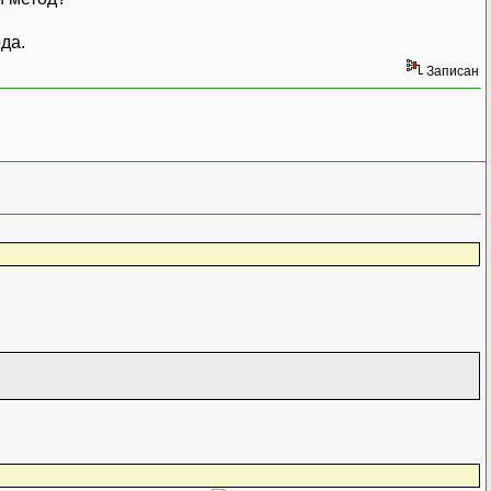
ода.
Записан