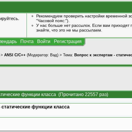
Рекомендуем проверить настройки временной зо
ируйтесь
.
"Часовой пояс:").
У нас больше нет рассылок. Если вам приходят п
знайте, что это не мы рассылаем.
лендарь
Почта
Войти
Регистрация
>
ANSI С/С++
(Модератор:
Вад
) > Тема:
Вопрос к экспертам - статиче
татические функции класса (Прочитано 22557 раз)
- статические функции класса