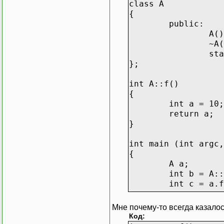
class A
{
public:
A()
~A(
sta
};
int A::f()
{
int a = 10;
return a;
}
int main (int argc,
{
A a;
int b = A::
int c = a.f
return c;
Мне почему-то всегда казало
}
Код: