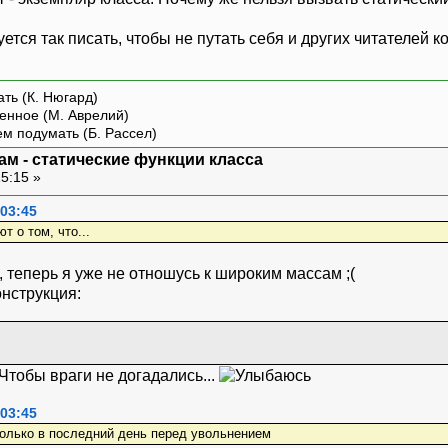
ется так писать, чтобы не путать себя и других читателей к
ть (К. Нюгард)
енное (М. Аврелий)
ем подумать (Б. Рассел)
ам - статические функции класса
15:15 »
 03:45
т о том, что...
 теперь я уже не отношусь к широким массам ;(
онструкция:
Чтобы враги не догадались...
 03:45
олько в последний день перед увольнением