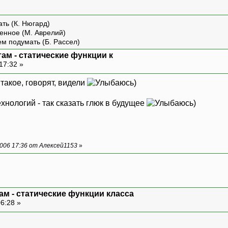
ть (К. Нюгард)
енное (М. Аврелий)
ем подумать (Б. Рассел)
там - статические функции к
17:32 »
 такое, говорят, видели
)
ехнологий - так сказать глюк в будущее
)
006 17:36 от Алексей1153
»
ам - статические функции класса
06:28 »