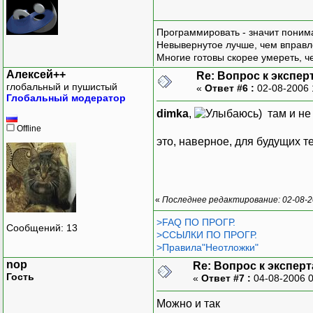
Программировать - значит понима
Невывернутое лучше, чем вправл
Многие готовы скорее умереть, ч
Алексей++
Re: Вопрос к экспер
глобальный и пушистый
«
Ответ #6 :
02-08-2006 
Глобальный модератор
dimka
,
) там и не
Offline
это, наверное, для будущих т
«
Последнее редактирование: 02-08-2
>FAQ ПО ПРОГР.
Сообщений: 13
>ССЫЛКИ ПО ПРОГР.
>Правила"Неотложки"
nop
Re: Вопрос к эксперт
Гость
«
Ответ #7 :
04-08-2006 
Можно и так