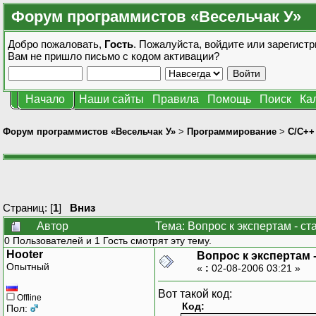
Форум программистов «Весельчак У»
Добро пожаловать,
Гость
. Пожалуйста,
войдите
или
зарегистр
Вам не пришло
письмо с кодом активации?
Начало
Наши сайты
Правила
Помощь
Поиск
Ка
Форум программистов «Весельчак У»
>
Программирование
>
C/C++
Страниц: [
1
]
Вниз
Автор
Тема: Вопрос к экспертам - с
0 Пользователей и 1 Гость смотрят эту тему.
Hooter
Вопрос к экспертам 
Опытный
«
:
02-08-2006 03:21 »
Вот такой код:
Offline
Код:
Пол: