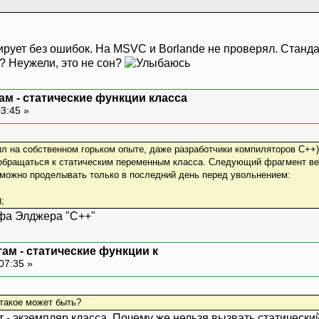
лирует без ошибок. На MSVC и Borlande не проверял. Станд
? Неужели, это не сон?
ам - статические функции класса
03:45 »
ил на собственном горьком опыте, даже разработчики компиляторов C++
 обращаться к статическим переменным класса. Следующий фрагмент вер
 можно проделывать только в последний день перед увольнением:
);
фа Элджера "C++"
там - статические функции к
07:35 »
такое может быть?
т - экземпляр класса. Почему же нельзя вызвать статически