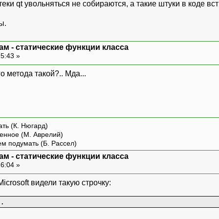
еки qt увольняться не собираются, а такие штуки в коде в
ы.
ам - статические функции класса
15:43 »
о метода такой?.. Мда...
ть (К. Нюгард)
енное (М. Аврелий)
ем подумать (Б. Рассел)
ам - статические функции класса
16:04 »
Microsoft видели такую строчку:
.