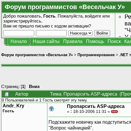
Форум программистов «Весельчак У»
Добро пожаловать,
Гость
. Пожалуйста,
войдите
или
Ре
зарегистрируйтесь
.
ва
Вам не пришло
письмо с кодом активации?
"Ч
У 
Начало
Наши сайты
Правила
Помощь
Поиск
Ка
от
зн
Форум программистов «Весельчак У»
>
Программирование
>
.NET 
Страниц: [
1
]
Вниз
Автор
Тема: Пропарсить ASP-адреса (Проч
0 Пользователей и 1 Гость смотрят эту тему.
Andr_Kry
Пропарсить ASP-адреса
Гость
«
:
18-10-2006 11:31 »
Подскажите новичку как подступиться
"Вопрос чайницкий".