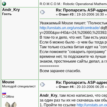
R.O.M.C.O.M.: Robotic Operational Mathem
Andr_Kry
Re: Пропарсить ASP-адре
Гость
«
Ответ #3 :
19-10-2006 16:30 
Уважаемый Mouse пишет: "Полностью
http://unstats.un.org/unsd/comtrade/
dqB
y=2000&px=H0&r=24,%20660,%20392
В том-то и дело, что нет. Там есть ук
Если б можно было - о чем бы тогда р
Там только ссылка битая идет на "conta
Если поможете "соварить програмку" и
времени нет, то подскажите чо лучше
знаком, простенькие сайты делал, а г
=========
Всем заранее спасибо.
Mouse
Re: Пропарсить ASP-адре
Молодой специалист
«
Ответ #4 :
20-10-2006 06:28 
Andr_Kry
, там ясно написано, что с
Offline
за один раз ты их не скачаешь как об
1. Пройти по ссылке
http://unstats.un.