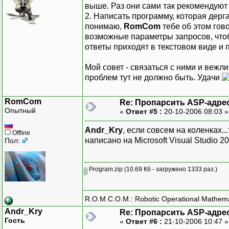
выше. Раз они сами так рекомендуют 
2. Написать программу, которая дерг
понимаю,
RomCom
тебе об этом гов
возможные параметры запросов, чтобы
ответы приходят в текстовом виде и 
Мой совет - связаться с ними и вежли
проблем тут не должно быть. Удачи
RomCom
Re: Пропарсить ASP-адре
Опытный
«
Ответ #5 :
20-10-2006 08:03 
Andr_Kry
, если совсем на коленках..
Offline
написано на Microsoft Visual Studio 20
Пол:
Program.zip
(10.69 Кб - загружено 1333 раз.)
R.O.M.C.O.M.: Robotic Operational Mathem
Andr_Kry
Re: Пропарсить ASP-адре
Гость
«
Ответ #6 :
21-10-2006 10:47 