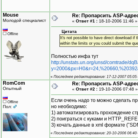
Mouse
Re: Пропарсить ASP-адре
Молодой специалист
«
Ответ #1 :
18-10-2006 11:46 
Цитата
Offline
It's not possible to have direct download i
within the limits or you could submit the que
Полностью инфа тут
http://unstats.un.org/unsd/comtrade/d
y=2000&px=H0&r=24,%20660,%20392
«
Последнее редактирование: 17-12-2007 05:05
RomCom
Re: Пропарсить ASP-адре
Опытный
«
Ответ #2 :
19-10-2006 07:48 
Если очень надо то можно сделать пр
Offline
но необходимо:
Пол:
1) автоматизировать прохождение стр
2) поиграться с куками и HTTP_REFER
3) кочать данные в xml формате ("S
«
Последнее редактирование: 20-10-2006 06:4