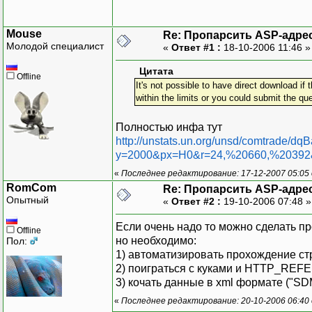
Mouse
Re: Пропарсить ASP-адре
Молодой специалист
«
Ответ #1 :
18-10-2006 11:46 
Цитата
Offline
It's not possible to have direct download i
within the limits or you could submit the que
Полностью инфа тут
http://unstats.un.org/unsd/comtrade/d
y=2000&px=H0&r=24,%20660,%20392
«
Последнее редактирование: 17-12-2007 05:05
RomCom
Re: Пропарсить ASP-адре
Опытный
«
Ответ #2 :
19-10-2006 07:48 
Если очень надо то можно сделать пр
Offline
но необходимо:
Пол:
1) автоматизировать прохождение стр
2) поиграться с куками и HTTP_REFER
3) кочать данные в xml формате ("S
«
Последнее редактирование: 20-10-2006 06:4