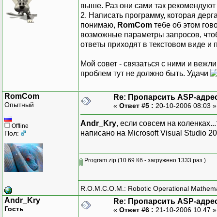
выше. Раз они сами так рекомендуют 
2. Написать программу, которая дерг
понимаю,
RomCom
тебе об этом гов
возможные параметры запросов, чтобы
ответы приходят в текстовом виде и 
Мой совет - связаться с ними и вежли
проблем тут не должно быть. Удачи
RomCom
Re: Пропарсить ASP-адре
Опытный
«
Ответ #5 :
20-10-2006 08:03 
Andr_Kry
, если совсем на коленках..
Offline
написано на Microsoft Visual Studio 20
Пол:
Program.zip
(10.69 Кб - загружено 1333 раз.)
R.O.M.C.O.M.: Robotic Operational Mathem
Andr_Kry
Re: Пропарсить ASP-адре
Гость
«
Ответ #6 :
21-10-2006 10:47 