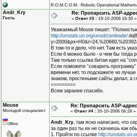
R.O.M.C.O.M.: Robotic Operational Mathem
Andr_Kry
Re: Пропарсить ASP-адре
Гость
«
Ответ #3 :
19-10-2006 16:30 
Уважаемый Mouse пишет: "Полностью
http://unstats.un.org/unsd/comtrade/
dqB
y=2000&px=H0&r=24,%20660,%20392
В том-то и дело, что нет. Там есть ук
Если б можно было - о чем бы тогда р
Там только ссылка битая идет на "conta
Если поможете "соварить програмку" и
времени нет, то подскажите чо лучше
знаком, простенькие сайты делал, а г
=========
Всем заранее спасибо.
Mouse
Re: Пропарсить ASP-адре
Молодой специалист
«
Ответ #4 :
20-10-2006 06:28 »
Andr_Kry
, там ясно написано, что с
Offline
за один раз ты их не скачаешь как об
1. Пройти по ссылке
http://unstats.un.