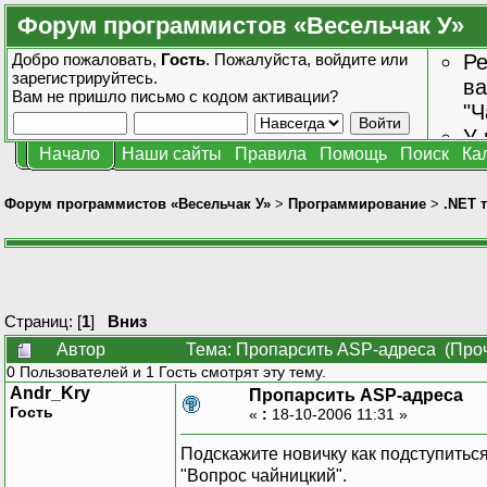
Форум программистов «Весельчак У»
Добро пожаловать,
Гость
. Пожалуйста,
войдите
или
Ре
зарегистрируйтесь
.
ва
Вам не пришло
письмо с кодом активации?
"Ч
У 
Начало
Наши сайты
Правила
Помощь
Поиск
Ка
от
зн
Форум программистов «Весельчак У»
>
Программирование
>
.NET 
Страниц: [
1
]
Вниз
Автор
Тема: Пропарсить ASP-адреса (Проч
0 Пользователей и 1 Гость смотрят эту тему.
Andr_Kry
Пропарсить ASP-адреса
Гость
«
:
18-10-2006 11:31 »
Подскажите новичку как подступиться
"Вопрос чайницкий".