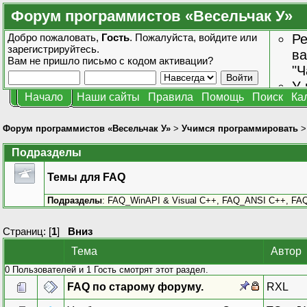
Форум программистов «Весельчак У»
Добро пожаловать,
Гость
. Пожалуйста,
войдите
или
Ре
зарегистрируйтесь
.
ва
Вам не пришло
письмо с кодом активации?
"Ч
У 
Начало
Наши сайты
Правила
Помощь
Поиск
Ка
от
зн
Форум программистов «Весельчак У»
>
Учимся программировать
Подразделы
Темы для FAQ
Подразделы
:
FAQ_WinAPI & Visual C++
,
FAQ_ANSI C++
,
FAQ
Страниц: [
1
]
Вниз
Тема
Автор
0 Пользователей и 1 Гость смотрят этот раздел.
FAQ по старому форуму.
RXL