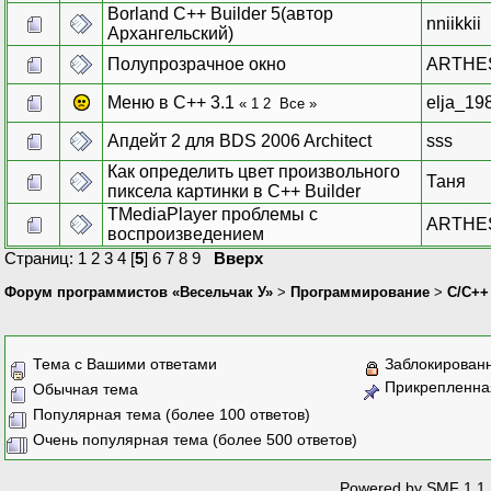
Borland C++ Builder 5(автор
nniikkii
Архангельский)
Полупрозрачное окно
ARTHE
Меню в С++ 3.1
elja_19
«
1
2
Все
»
Апдейт 2 для BDS 2006 Architect
sss
Как определить цвет произвольного
Таня
пиксела картинки в C++ Builder
TMediaPlayer проблемы с
ARTHE
воспроизведением
Страниц:
1
2
3
4
[
5
]
6
7
8
9
Вверх
Форум программистов «Весельчак У»
>
Программирование
>
C/C++
Тема с Вашими ответами
Заблокирован
Прикрепленна
Обычная тема
Популярная тема (более 100 ответов)
Очень популярная тема (более 500 ответов)
Powered by SMF 1.1.