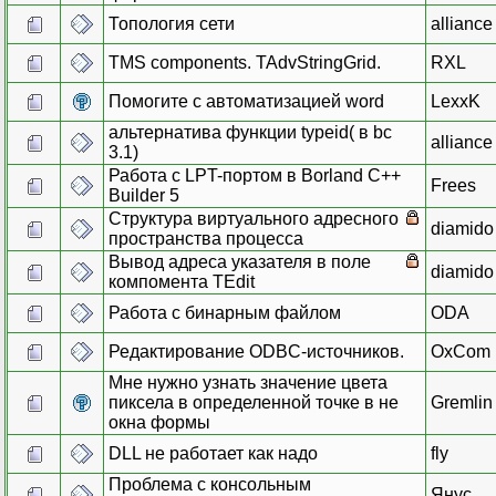
Топология сети
alliance
TMS components. TAdvStringGrid.
RXL
Помогите с автоматизацией word
LexxK
альтернатива функции typeid( в bc
alliance
3.1)
Работа с LPT-портом в Borland C++
Frees
Builder 5
Структура виртуального адресного
diamido
пространства процесса
Вывод адреса указателя в поле
diamido
компомента TEdit
Работа с бинарным файлом
ODA
Редактирование ODBC-источников.
OxCom
Мне нужно узнать значение цвета
пиксела в определенной точке в не
Gremlin
окна формы
DLL не работает как надо
fly
Проблема с консольным
Янус