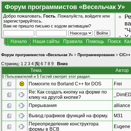
Форум программистов «Весельчак У»
Добро пожаловать,
Гость
. Пожалуйста,
войдите
или
Ре
зарегистрируйтесь
.
ва
Вам не пришло
письмо с кодом активации?
"Ч
У 
Начало
Наши сайты
Правила
Помощь
Поиск
Ка
от
зн
Форум программистов «Весельчак У»
>
Программирование
>
C/C++
Страниц:
1
2
3
4
[
5
]
6
7
8
9
Вниз
Тема
Автор
0 Пользователей и 5 Гостей смотрят этот раздел.
Помогите по Borland C++ for DOS
Frei
Re: Как создать кнопку на форме по
_DimED
клику на другой кнопке?
Прерывания
alliance
Вывод графиков функций на форму.
M31
Переопределение конструктора
Eugene
формы в BCB