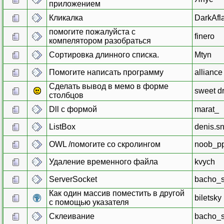
приложением
Кликалка
DarkAfl
помогите пожалуйста с
finero
компелятором разобраться
Сортировка длинного списка.
Mtyn
Помогите написать программу
alliance
Сделать вывод в мемо в форме
sweet d
столбцов
Dll с формой
marat_
ListBox
denis.s
OWL /помогите со скролингом
noob_p
Удаление временного файла
kvych
ServerSocket
bacho_
Как один массив поместить в другой
biletsky
с помощью указателя
Склеивание
bacho_