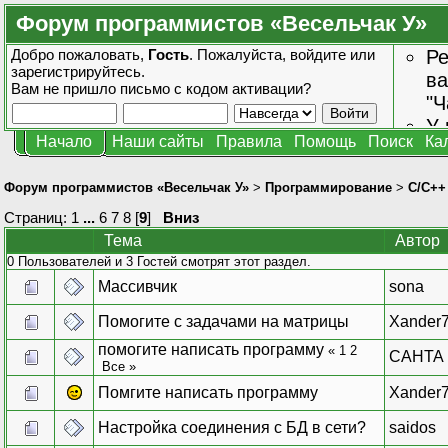
Форум программистов «Весельчак У»
Добро пожаловать,
Гость
. Пожалуйста,
войдите
или
Ре
зарегистрируйтесь
.
ва
Вам не пришло
письмо с кодом активации?
"Ч
У 
Начало
Наши сайты
Правила
Помощь
Поиск
Ка
от
зн
Форум программистов «Весельчак У»
>
Программирование
>
C/C++
Страниц:
1
...
6
7
8
[
9
]
Вниз
Тема
Автор
0 Пользователей и 3 Гостей смотрят этот раздел.
Массивчик
sona
Помогите с задачами на матрицы
Xander
помогите написать программу
«
1
2
CAHTA
Все
»
Помгите написать программу
Xander
Настройка соединения с БД в сети?
saidos