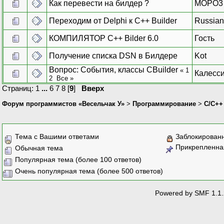
Как перевести на билдер ?
MOPO3
Переходим от Delphi к C++ Builder
Russian
КОМПИЛЯТОР C++ Bilder 6.0
Гость
Получение списка DSN в Билдере
Kot
Вопрос: События, классы CBuilder
«
1
Калесс
2
Все
»
Страниц:
1
...
6
7
8
[
9
]
Вверх
Форум программистов «Весельчак У»
>
Программирование
>
C/C++
Тема с Вашими ответами
Заблокирован
Прикрепленна
Обычная тема
Популярная тема (более 100 ответов)
Очень популярная тема (более 500 ответов)
Powered by SMF 1.1.