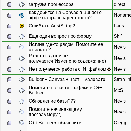
загрузка процессора
direct
Как добится на Canvas в Builder'e
Nonam
эффекта транспарентности?
Ошибка в AnsiString?
Laus
Еще один вопрос про форму
Skif
Истина где-то рядом! Помогите ее
Nevis
отыскать?
Работа с датой не
Nevis
получается(Изменено содержание)
Не получается работа с INI файлом
Nevis
Builder + Canvas + цвет = маловато
Stran_n
Помогите по части графики в С++
McS
Builder
Обновление базы???
Nevis
Помогите начинающему
Nevis
программеру :)
C++ Builder5, объясните!
Olegg