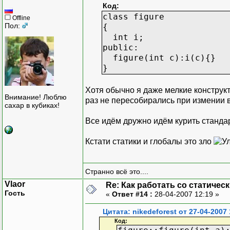
Код:
class figure
Offline
Пол:
{
int i;
public:
figure(int c):i(c){}
}
Хотя обычно я даже мелкие констру
Внимание! Люблю
раз не пересобирались при измении 
сахар в кубиках!
Все идём дружно идём курить станд
Кстати статики и глобалы это зло
Странно всё это....
Vlaor
Re: Как работать со статичес
Гость
«
Ответ #14 :
28-04-2007 12:19 »
Цитата: nikedeforest от 27-04-2007 
Код: