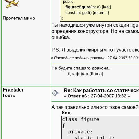
public:
figure::figure
(int a) {i=a;}
const int getI() {return i;}
Пролетал мимо
};
Ты находишся уже внутри секции figu
опредения конструктора. Но на самом 
ошибка.
P.S. Я выделил жирным тот участок к
«
Последнее редактирование: 27-04-2007 13:30 
Не будите спашяго дракона.
Джаффар (Коша)
Fractaler
Re: Как работать со статичес
Гость
«
Ответ #6 :
27-04-2007 13:32 »
А так правильно или это тоже самое?
Код:
class figure
{
private:
static int i;