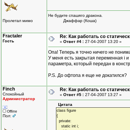
Не будите спашяго дракона.
Пролетал мимо
Джаффар (Коша)
Fractaler
Re: Как работать со статичес
Гость
«
Ответ #4 :
27-04-2007 13:20 »
Опа! Теперь я точно ничего не поним
У меня есть закрытая переменная i и
параметра, который передан в констр
P.S. До офтопа я еще не докатился?
Finch
Re: Как работать со статичес
Спокойный
«
Ответ #5 :
27-04-2007 13:27 »
Администратор
Цитата
class figure
Offline
Пол:
{
private:
static int i;