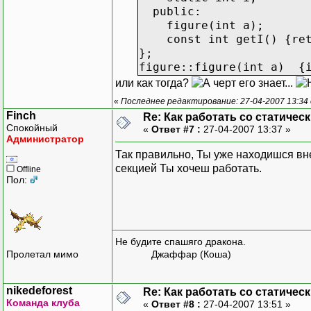
public:
figure(int a);
const int getI() {ret
};
figure::figure(int a) {
или как тогда?
«
Последнее редактирование: 27-04-2007 13:34 о
Finch
Re: Как работать со статичес
Спокойный
«
Ответ #7 :
27-04-2007 13:37 »
Администратор
Так правильно, Ты уже находишся вне 
секцией Ты хочеш работать.
Offline
Пол:
Не будите спашяго дракона.
Пролетал мимо
Джаффар (Коша)
nikedeforest
Re: Как работать со статичес
Команда клуба
«
Ответ #8 :
27-04-2007 13:51 »