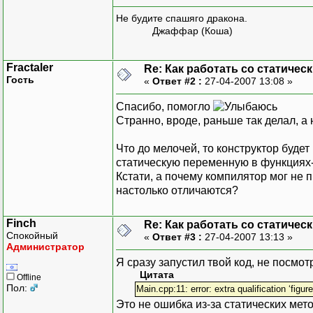
cout << "Для объекта
cout << "Для объекта
Не будите спашяго дракона.
Джаффар (Коша)
return EXIT_SUCCESS;
}
Fractaler
Re: Как работать со статичес
Гость
«
Ответ #2 :
27-04-2007 13:08 »
Спасибо, помогло
Странно, вроде, раньше так делал, а 
Что до мелочей, то конструктор будет 
статическую переменную в функциях-
Кстати, а почему компилятор мог не 
настолько отличаются?
Finch
Re: Как работать со статичес
Спокойный
«
Ответ #3 :
27-04-2007 13:13 »
Администратор
Я сразу запустил твой код, не посмо
Цитата
Offline
Пол:
Main.cpp:11: error: extra qualification ‘figur
Это не ошибка из-за статических ме