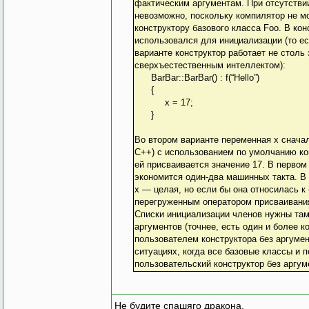
фактическим аргументам. При отсутстви
невозможно, поскольку компилятор не м
конструктору базового класса Foo. В ко
использовался для инициализации (то ес
варианте конструктор работает не столь
сверхъестественным интеллектом):
BarBar::BarBar() : f(“Hello”)
{
x = 17;
}
3
Во втором варианте переменная х снача
C++) с использованием по умолчанию конс
ей присваивается значение 17. В первом
экономится один-два машинных такта. В
х — целая, но если бы она относилась к
перегруженным оператором присваивания
Списки инициализации членов нужны там,
аргументов (точнее, есть один и более к
пользователем конструктора без аргумен
ситуациях, когда все базовые классы и 
пользовательский конструктор без аргум
Не будите спашяго дракона.