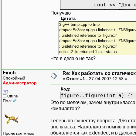
cout << "Для объекта
cout << "Для объекта
Получаю
Цитата
return EXIT_SUCCESS;
$ g++ temp.cpp -o tmp
}
/tmp/ccEa8hsr.o(.gnu.linkonce.t._ZN6figure4g
: undefined reference to `figure::i'
/tmp/ccEa8hsr.o(.gnu.linkonce.t._ZN6figureC1E
: undefined reference to `figure::i'
collect2: ld returned 1 exit status
Что я делаю не так?
Finch
Re: Как работать со статичес
Спокойный
«
Ответ #1 :
27-04-2007 12:53 »
Администратор
Код:
figure::figure(int a) {i
Offline
Пол:
Это по мелочам, зачем внутри класса 
компилятор?
Теперь по сушеству вопроса. Для ст
вне класса. Насколько я помню в опи
объявляется как extended, и в дальн
Пролетал мимо