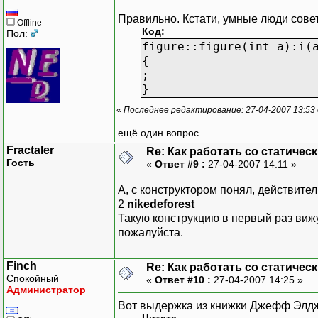
Правильно. Кстати, умные люди сове
Offline
Код:
Пол:
figure::figure(int a):i(
{
;
}
«
Последнее редактирование: 27-04-2007 13:53 о
ещё один вопрос ...
Fractaler
Re: Как работать со статичес
Гость
«
Ответ #9 :
27-04-2007 14:11 »
А, с конструктором понял, действител
2
nikedeforest
Такую конструкцию в первый раз вижу
пожалуйста.
Finch
Re: Как работать со статичес
Спокойный
«
Ответ #10 :
27-04-2007 14:25 »
Администратор
Вот выдержка из книжки Джефф Элдж