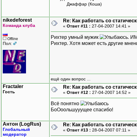
Джаффар (Коша)
nikedeforest
Re: Как работать со статичес
Команда клуба
«
Ответ #11 :
27-04-2007 14:41 »
Рихтер умный мужик
. И
Offline
Рихтер. Хотя может есть другие мнен
Пол:
ещё один вопрос ...
Fractaler
Re: Как работать со статичес
Гость
«
Ответ #12 :
27-04-2007 14:52 »
Всё понятно
БоОоольшууущее спасибо!
Антон (LogRus)
Re: Как работать со статичес
Глобальный
«
Ответ #13 :
28-04-2007 07:11 »
модератор