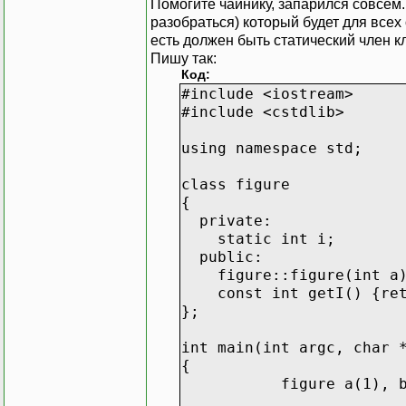
Помогите чайнику, запарился совсем
разобраться) который будет для всех
есть должен быть статический член к
Пишу так:
Код:
#include <iostream>
#include <cstdlib>
using namespace std;
class figure
{
private:
static int i;
public:
figure::figure(int a)
const int getI() {ret
};
int main(int argc, char 
{
figure a(1), b(