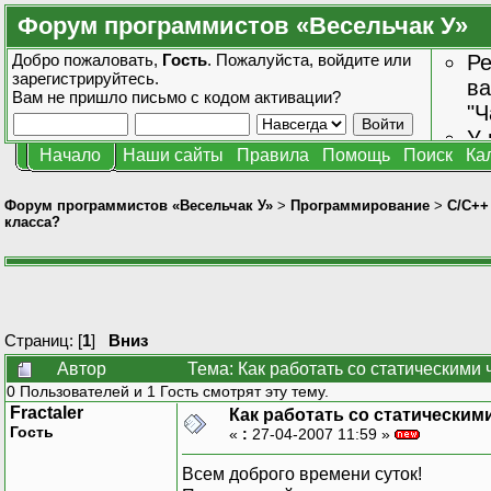
Форум программистов «Весельчак У»
Добро пожаловать,
Гость
. Пожалуйста,
войдите
или
Ре
зарегистрируйтесь
.
ва
Вам не пришло
письмо с кодом активации?
"Ч
У 
Начало
Наши сайты
Правила
Помощь
Поиск
Ка
от
зн
Форум программистов «Весельчак У»
>
Программирование
>
C/C++
класса?
Страниц: [
1
]
Вниз
Автор
Тема: Как работать со статическими
0 Пользователей и 1 Гость смотрят эту тему.
Fractaler
Как работать со статическим
Гость
«
:
27-04-2007 11:59 »
Всем доброго времени суток!