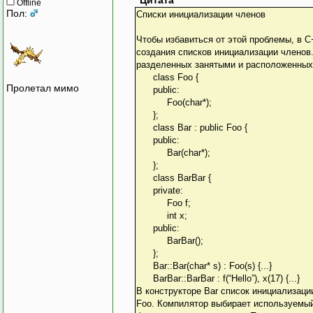
Цитата
Offline
Пол:
Списки инициализации членов
Чтобы избавиться от этой проблемы, в 
создания списков инициализации членов.
разделенных занятыми и расположенных 
class Foo {
Пролетал мимо
public:
Foo(char*);
};
class Bar : public Foo {
public:
Bar(char*);
};
class BarBar {
private:
Foo f;
int x;
public:
BarBar();
};
Bar::Bar(char* s) : Foo(s) {...}
BarBar::BarBar : f(“Hello”), x(17) {...}
В конструкторе Bar список инициализаци
Foo. Компилятор выбирает используемый