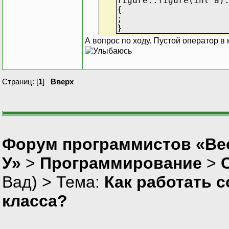
figure::figure(int a)
{
;
}
А вопрос по ходу. Пустой оператор в 
Страниц: [
1
]
Вверх
Форум программистов «Ве
У»
>
Программирование
>
Вад
) > Тема:
Как работать 
класса?