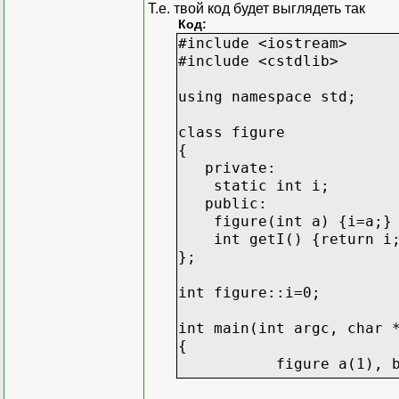
Т.е. твой код будет выглядеть так
Код:
#include <iostream>
#include <cstdlib>
using namespace std;
class figure
{
private:
static int i;
public:
figure(int a) {i=a;}
int getI() {return i
};
int figure::i=0;
int main(int argc, char 
{
figure a(1), b(