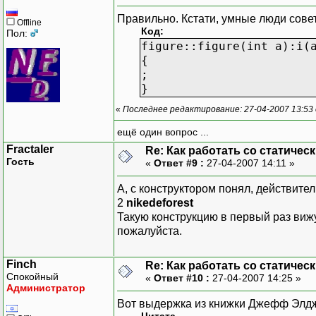
Правильно. Кстати, умные люди сове
Offline
Код:
Пол:
figure::figure(int a):i(
{
;
}
«
Последнее редактирование: 27-04-2007 13:53 о
ещё один вопрос ...
Fractaler
Re: Как работать со статичес
Гость
«
Ответ #9 :
27-04-2007 14:11 »
А, с конструктором понял, действител
2
nikedeforest
Такую конструкцию в первый раз вижу
пожалуйста.
Finch
Re: Как работать со статичес
Спокойный
«
Ответ #10 :
27-04-2007 14:25 »
Администратор
Вот выдержка из книжки Джефф Элдж