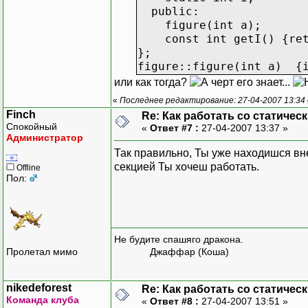
public:
figure(int a);
const int getI() {ret
};
figure::figure(int a) {
или как тогда?
«
Последнее редактирование: 27-04-2007 13:34 о
Finch
Re: Как работать со статичес
Спокойный
«
Ответ #7 :
27-04-2007 13:37 »
Администратор
Так правильно, Ты уже находишся вне 
секцией Ты хочеш работать.
Offline
Пол:
Не будите спашяго дракона.
Пролетал мимо
Джаффар (Коша)
nikedeforest
Re: Как работать со статичес
Команда клуба
«
Ответ #8 :
27-04-2007 13:51 »