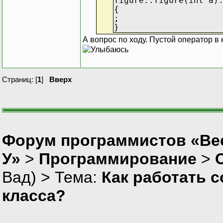
figure::figure(int a)
{
;
}
А вопрос по ходу. Пустой оператор в 
Страниц: [
1
]
Вверх
Форум программистов «Ве
У»
>
Программирование
>
Вад
) > Тема:
Как работать 
класса?