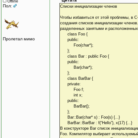
Цитата
Offline
Пол:
Списки инициализации членов
Чтобы избавиться от этой проблемы, в 
создания списков инициализации членов.
разделенных занятыми и расположенных 
class Foo {
Пролетал мимо
public:
Foo(char*);
};
class Bar : public Foo {
public:
Bar(char*);
};
class BarBar {
private:
Foo f;
int x;
public:
BarBar();
};
Bar::Bar(char* s) : Foo(s) {...}
BarBar::BarBar : f(“Hello”), x(17) {...}
В конструкторе Bar список инициализаци
Foo. Компилятор выбирает используемый