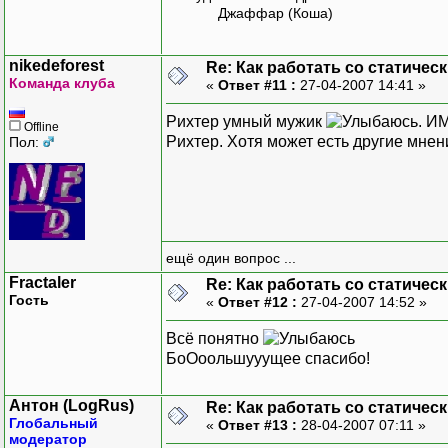
Джаффар (Коша)
nikedeforest
Re: Как работать со статичес
Команда клуба
«
Ответ #11 :
27-04-2007 14:41 »
Рихтер умный мужик
. И
Offline
Рихтер. Хотя может есть другие мнен
Пол:
ещё один вопрос ...
Fractaler
Re: Как работать со статичес
Гость
«
Ответ #12 :
27-04-2007 14:52 »
Всё понятно
БоОоольшууущее спасибо!
Антон (LogRus)
Re: Как работать со статичес
Глобальный
«
Ответ #13 :
28-04-2007 07:11 »
модератор