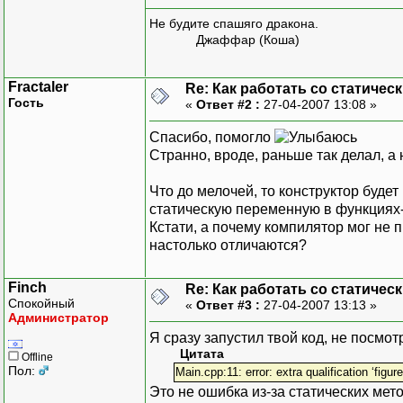
cout << "Для объекта
cout << "Для объекта
Не будите спашяго дракона.
Джаффар (Коша)
return EXIT_SUCCESS;
}
Fractaler
Re: Как работать со статичес
Гость
«
Ответ #2 :
27-04-2007 13:08 »
Спасибо, помогло
Странно, вроде, раньше так делал, а 
Что до мелочей, то конструктор будет 
статическую переменную в функциях-
Кстати, а почему компилятор мог не 
настолько отличаются?
Finch
Re: Как работать со статичес
Спокойный
«
Ответ #3 :
27-04-2007 13:13 »
Администратор
Я сразу запустил твой код, не посмо
Цитата
Offline
Пол:
Main.cpp:11: error: extra qualification ‘figur
Это не ошибка из-за статических ме