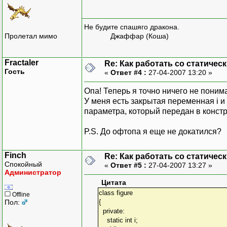
Не будите спашяго дракона.
Пролетал мимо
Джаффар (Коша)
Fractaler
Re: Как работать со статичес
Гость
«
Ответ #4 :
27-04-2007 13:20 »
Опа! Теперь я точно ничего не поним
У меня есть закрытая переменная i и
параметра, который передан в констр
P.S. До офтопа я еще не докатился?
Finch
Re: Как работать со статичес
Спокойный
«
Ответ #5 :
27-04-2007 13:27 »
Администратор
Цитата
class figure
Offline
Пол:
{
private:
static int i;