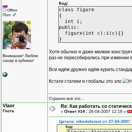
Код:
class figure
Offline
Пол:
{
int i;
public:
figure(int c):i(c){}
}
Хотя обычно я даже мелкие констру
Внимание! Люблю
раз не пересобирались при измении 
сахар в кубиках!
Все идём дружно идём курить станд
Кстати статики и глобалы это зло
Странно всё это....
Vlaor
Re: Как работать со статичес
Гость
«
Ответ #14 :
28-04-2007 12:19 »
Цитата: nikedeforest от 27-04-2007 
Код: