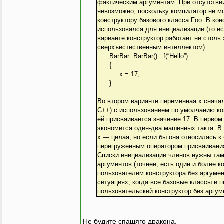
фактическим аргументам. При отсутстви
невозможно, поскольку компилятор не м
конструктору базового класса Foo. В ко
использовался для инициализации (то ес
варианте конструктор работает не столь
сверхъестественным интеллектом):
BarBar::BarBar() : f(“Hello”)
{
x = 17;
}
3
Во втором варианте переменная х снача
C++) с использованием по умолчанию конс
ей присваивается значение 17. В первом
экономится один-два машинных такта. В
х — целая, но если бы она относилась к
перегруженным оператором присваивания
Списки инициализации членов нужны там,
аргументов (точнее, есть один и более к
пользователем конструктора без аргумен
ситуациях, когда все базовые классы и 
пользовательский конструктор без аргум
Не будите спашяго дракона.