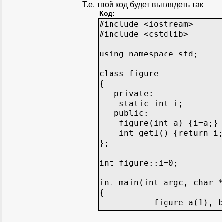
Т.е. твой код будет выглядеть так
Код:
#include <iostream>
#include <cstdlib>
using namespace std;
class figure
{
private:
static int i;
public:
figure(int a) {i=a;}
int getI() {return i
};
int figure::i=0;
int main(int argc, char 
{
figure a(1), b(