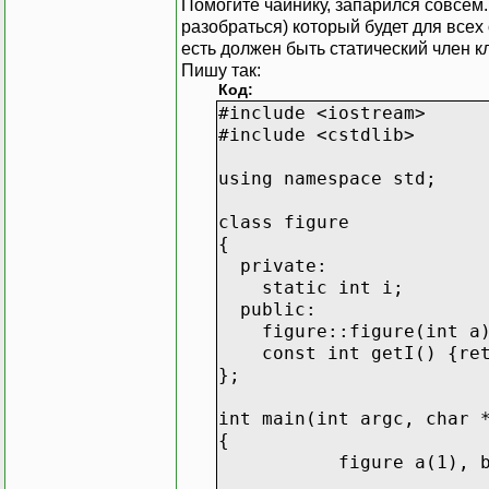
Помогите чайнику, запарился совсем
разобраться) который будет для всех
есть должен быть статический член к
Пишу так:
Код:
#include <iostream>
#include <cstdlib>
using namespace std;
class figure
{
private:
static int i;
public:
figure::figure(int a)
const int getI() {ret
};
int main(int argc, char 
{
figure a(1), b(