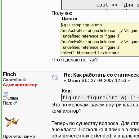
cout << "Для объекта
cout << "Для объекта
Получаю
Цитата
return EXIT_SUCCESS;
$ g++ temp.cpp -o tmp
}
/tmp/ccEa8hsr.o(.gnu.linkonce.t._ZN6figure4g
: undefined reference to `figure::i'
/tmp/ccEa8hsr.o(.gnu.linkonce.t._ZN6figureC1E
: undefined reference to `figure::i'
collect2: ld returned 1 exit status
Что я делаю не так?
Finch
Re: Как работать со статичес
Спокойный
«
Ответ #1 :
27-04-2007 12:53 »
Администратор
Код:
figure::figure(int a) {i
Offline
Пол:
Это по мелочам, зачем внутри класса 
компилятор?
Теперь по сушеству вопроса. Для ст
вне класса. Насколько я помню в опи
объявляется как extended, и в дальн
Пролетал мимо