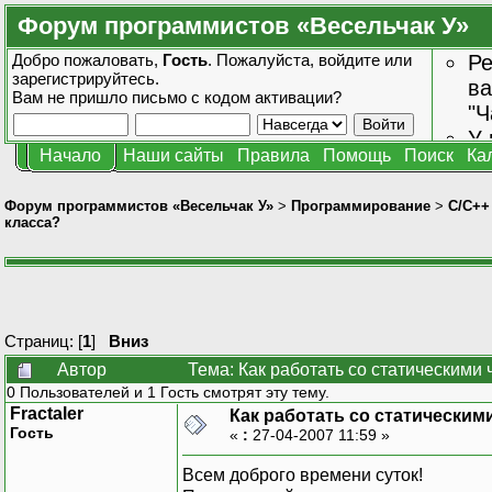
Форум программистов «Весельчак У»
Добро пожаловать,
Гость
. Пожалуйста,
войдите
или
Ре
зарегистрируйтесь
.
ва
Вам не пришло
письмо с кодом активации?
"Ч
У 
Начало
Наши сайты
Правила
Помощь
Поиск
Ка
от
зн
Форум программистов «Весельчак У»
>
Программирование
>
C/C++
класса?
Страниц: [
1
]
Вниз
Автор
Тема: Как работать со статическими
0 Пользователей и 1 Гость смотрят эту тему.
Fractaler
Как работать со статическим
Гость
«
:
27-04-2007 11:59 »
Всем доброго времени суток!