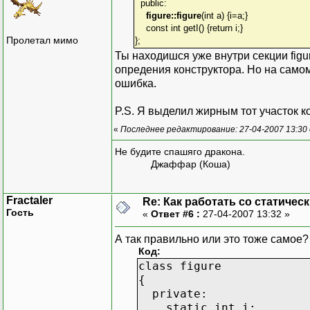
public:
figure::figure
(int a) {i=a;}
const int getI() {return i;}
Пролетал мимо
};
Ты находишся уже внутри секции figu
опредения конструктора. Но на самом 
ошибка.
P.S. Я выделил жирным тот участок к
«
Последнее редактирование: 27-04-2007 13:30 
Не будите спашяго дракона.
Джаффар (Коша)
Fractaler
Re: Как работать со статичес
Гость
«
Ответ #6 :
27-04-2007 13:32 »
А так правильно или это тоже самое?
Код:
class figure
{
private:
static int i;