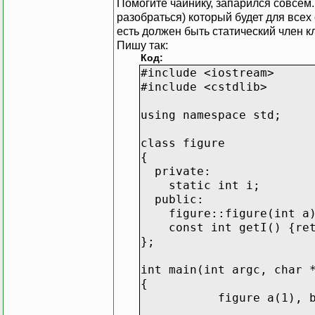
Помогите чайнику, запарился совсем
разобраться) который будет для всех
есть должен быть статический член к
Пишу так:
Код:
#include <iostream>
#include <cstdlib>
using namespace std;
class figure
{
private:
static int i;
public:
figure::figure(int a)
const int getI() {ret
};
int main(int argc, char 
{
figure a(1), b(