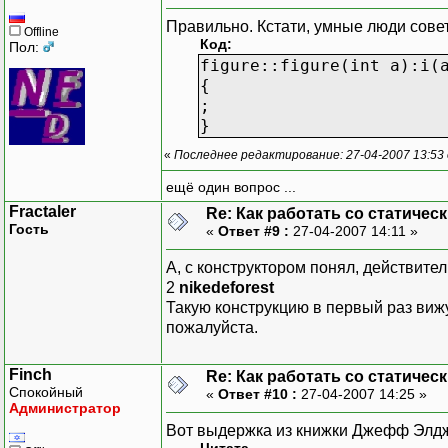
Правильно. Кстати, умные люди сове
Offline
Код:
Пол:
figure::figure(int a):i(
{
;
}
«
Последнее редактирование: 27-04-2007 13:53 о
ещё один вопрос ...
Fractaler
Re: Как работать со статичес
Гость
«
Ответ #9 :
27-04-2007 14:11 »
А, с конструктором понял, действител
2
nikedeforest
Такую конструкцию в первый раз вижу
пожалуйста.
Finch
Re: Как работать со статичес
Спокойный
«
Ответ #10 :
27-04-2007 14:25 »
Администратор
Вот выдержка из книжки Джефф Элдж