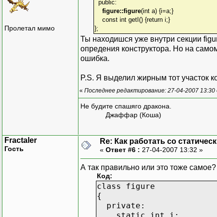
public:
figure::figure
(int a) {i=a;}
const int getI() {return i;}
Пролетал мимо
};
Ты находишся уже внутри секции figu
опредения конструктора. Но на самом 
ошибка.
P.S. Я выделил жирным тот участок к
«
Последнее редактирование: 27-04-2007 13:30 
Не будите спашяго дракона.
Джаффар (Коша)
Fractaler
Re: Как работать со статичес
Гость
«
Ответ #6 :
27-04-2007 13:32 »
А так правильно или это тоже самое?
Код:
class figure
{
private:
static int i;