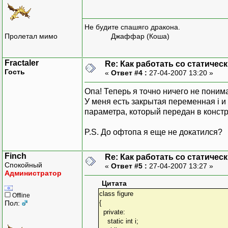
Не будите спашяго дракона.
Пролетал мимо
Джаффар (Коша)
Fractaler
Re: Как работать со статичес
Гость
«
Ответ #4 :
27-04-2007 13:20 »
Опа! Теперь я точно ничего не поним
У меня есть закрытая переменная i и
параметра, который передан в констр
P.S. До офтопа я еще не докатился?
Finch
Re: Как работать со статичес
Спокойный
«
Ответ #5 :
27-04-2007 13:27 »
Администратор
Цитата
class figure
Offline
Пол:
{
private:
static int i;