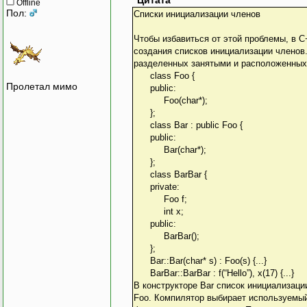
Цитата
Offline
Пол:
Списки инициализации членов
Чтобы избавиться от этой проблемы, в 
создания списков инициализации членов.
разделенных занятыми и расположенных 
class Foo {
Пролетал мимо
public:
Foo(char*);
};
class Bar : public Foo {
public:
Bar(char*);
};
class BarBar {
private:
Foo f;
int x;
public:
BarBar();
};
Bar::Bar(char* s) : Foo(s) {...}
BarBar::BarBar : f(“Hello”), x(17) {...}
В конструкторе Bar список инициализаци
Foo. Компилятор выбирает используемый