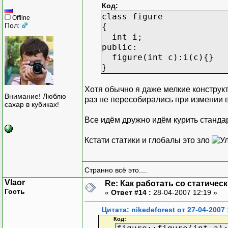
Код:
class figure
Offline
Пол:
{
int i;
public:
figure(int c):i(c){}
}
Хотя обычно я даже мелкие констру
Внимание! Люблю
раз не пересобирались при измении 
сахар в кубиках!
Все идём дружно идём курить станд
Кстати статики и глобалы это зло
Странно всё это....
Vlaor
Re: Как работать со статичес
Гость
«
Ответ #14 :
28-04-2007 12:19 »
Цитата: nikedeforest от 27-04-2007 
Код: