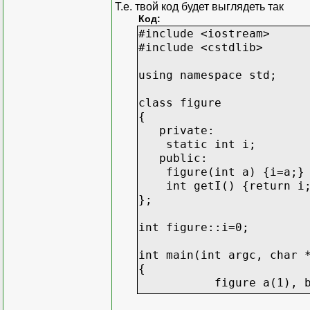
Т.е. твой код будет выглядеть так
Код:
#include <iostream>
#include <cstdlib>
using namespace std;
class figure
{
private:
static int i;
public:
figure(int a) {i=a;}
int getI() {return i
};
int figure::i=0;
int main(int argc, char 
{
figure a(1), b(