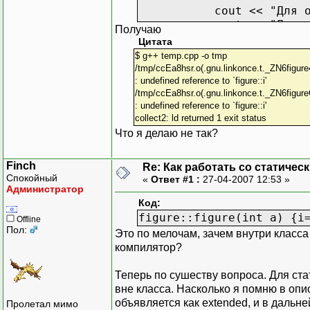
cout << "Для объекта
cout << "Для объекта
Получаю
Цитата
return EXIT_SUCCESS;
$ g++ temp.cpp -o tmp
}
/tmp/ccEa8hsr.o(.gnu.linkonce.t._ZN6figure4g
: undefined reference to `figure::i'
/tmp/ccEa8hsr.o(.gnu.linkonce.t._ZN6figureC1E
: undefined reference to `figure::i'
collect2: ld returned 1 exit status
Что я делаю не так?
Finch
Re: Как работать со статичес
Спокойный
«
Ответ #1 :
27-04-2007 12:53 »
Администратор
Код:
figure::figure(int a) {i
Offline
Пол:
Это по мелочам, зачем внутри класса 
компилятор?
Теперь по сушеству вопроса. Для ст
вне класса. Насколько я помню в опи
объявляется как extended, и в дальн
Пролетал мимо