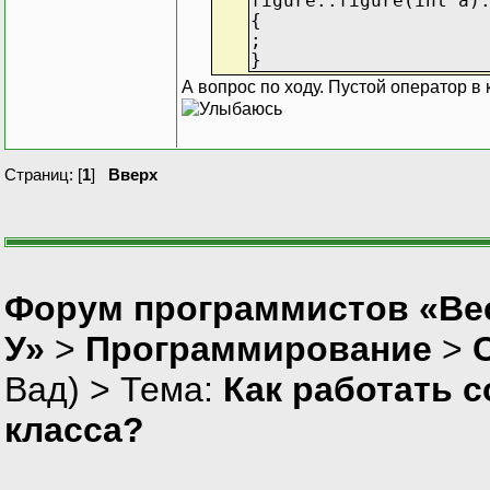
figure::figure(int a)
{
;
}
А вопрос по ходу. Пустой оператор в 
Страниц: [
1
]
Вверх
Форум программистов «Ве
У»
>
Программирование
>
Вад
) > Тема:
Как работать 
класса?