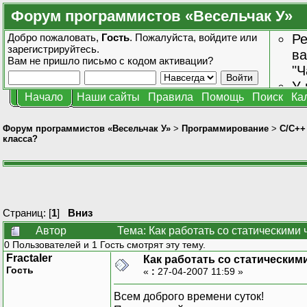
Форум программистов «Весельчак У»
Добро пожаловать,
Гость
. Пожалуйста,
войдите
или
Ре
зарегистрируйтесь
.
ва
Вам не пришло
письмо с кодом активации?
"Ч
У 
Начало
Наши сайты
Правила
Помощь
Поиск
Ка
от
зн
Форум программистов «Весельчак У»
>
Программирование
>
C/C++
класса?
Страниц: [
1
]
Вниз
Автор
Тема: Как работать со статическими
0 Пользователей и 1 Гость смотрят эту тему.
Fractaler
Как работать со статическим
Гость
«
:
27-04-2007 11:59 »
Всем доброго времени суток!