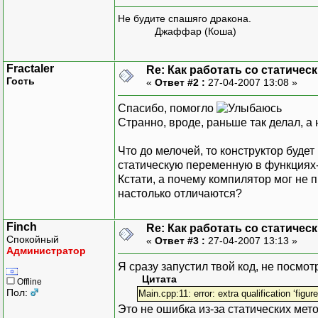
cout << "Для объекта
cout << "Для объекта
Не будите спашяго дракона.
Джаффар (Коша)
return EXIT_SUCCESS;
}
Fractaler
Re: Как работать со статичес
Гость
«
Ответ #2 :
27-04-2007 13:08 »
Спасибо, помогло
Странно, вроде, раньше так делал, а 
Что до мелочей, то конструктор будет 
статическую переменную в функциях-
Кстати, а почему компилятор мог не 
настолько отличаются?
Finch
Re: Как работать со статичес
Спокойный
«
Ответ #3 :
27-04-2007 13:13 »
Администратор
Я сразу запустил твой код, не посмо
Цитата
Offline
Пол:
Main.cpp:11: error: extra qualification ‘figur
Это не ошибка из-за статических ме