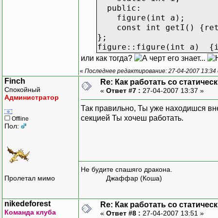
public:
figure(int a);
const int getI() {ret
};
figure::figure(int a) {
или как тогда?
«
Последнее редактирование: 27-04-2007 13:34 о
Finch
Re: Как работать со статичес
Спокойный
«
Ответ #7 :
27-04-2007 13:37 »
Администратор
Так правильно, Ты уже находишся вне 
секцией Ты хочеш работать.
Offline
Пол:
Не будите спашяго дракона.
Пролетал мимо
Джаффар (Коша)
nikedeforest
Re: Как работать со статичес
Команда клуба
«
Ответ #8 :
27-04-2007 13:51 »