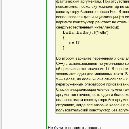
фактическим аргументам. При отсутстви
невозможно, поскольку компилятор не м
конструктору базового класса Foo. В ко
использовался для инициализации (то ес
варианте конструктор работает не столь
сверхъестественным интеллектом):
BarBar::BarBar() : f(“Hello”)
{
x = 17;
}
3
Во втором варианте переменная х снача
C++) с использованием по умолчанию конс
ей присваивается значение 17. В первом
экономится один-два машинных такта. В
х — целая, но если бы она относилась к
перегруженным оператором присваивания
Списки инициализации членов нужны там,
аргументов (точнее, есть один и более к
пользователем конструктора без аргумен
ситуациях, когда все базовые классы и 
пользовательский конструктор без аргум
Не будите спашяго дракона.