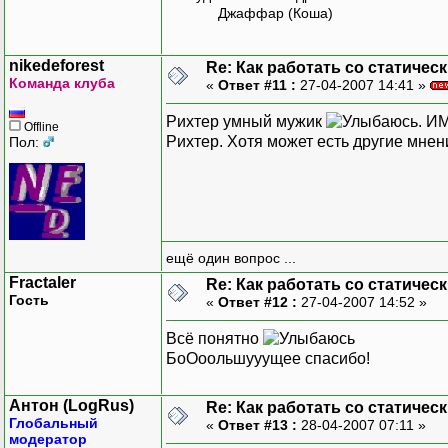
Джаффар (Коша)
nikedeforest
Re: Как работать со статичес
Команда клуба
«
Ответ #11 :
27-04-2007 14:41 »
Рихтер умный мужик
. И
Offline
Рихтер. Хотя может есть другие мнен
Пол:
ещё один вопрос ...
Fractaler
Re: Как работать со статичес
Гость
«
Ответ #12 :
27-04-2007 14:52 »
Всё понятно
БоОоольшууущее спасибо!
Антон (LogRus)
Re: Как работать со статичес
Глобальный
«
Ответ #13 :
28-04-2007 07:11 »
модератор