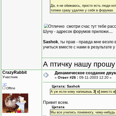
Да, я не обижаюсь, просто есть люди ко
топики сразу удаляю у себя в форумах.
смотри счас тут тебе расс
Шучу - адресок форумов приложи....
Sashok
, ты прав - правда мне везло
учиться вместе с нами в результате у 
А птичку нашу прошу 
CrazyRabbit
Динамическое создание дву
Участник
«
Ответ #26 :
09-11-2003 12:20 »
Цитата: Sashok
Offline
А уж если кому напишешь
3[ x]
вместо
x[
Привет всем.
Цитата
Мы все учились понемногу, чему-нибудь и