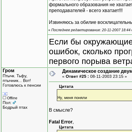
формального образования не хватает,
преподавателей - всего хватает!!!
Извиняюсь за обилие восклицательных
«
Последнее редактирование: 20-11-2007 18:44
Если бы окружающие
ошибок, сколько про
первого порыва ветра
Гром
Динамическое создание дву
Птычк. Тьфу,
«
Ответ #25 :
08-11-2003 23:15 »
птычник... Вот!
Готовлюсь к пенсии
Цитата
Ну, меня поняли
Offline
Пол:
Бодрый птах
В смысле?
Fatal Error
,
Цитата