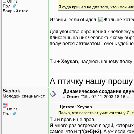
Offline
Пол:
Я суда пришел не для того, чтоб мой ни
Бодрый птах
Извини, если обидел
не хот
Для удобства обращения к человеку у
Кликаешь на ник человека к кому обра
получается автоматом - очень удобно
Ты +
Xeysan
, надеюсь нашему полку 
А птичку нашу прошу 
Sashok
Динамическое создание дву
Молодой специалист
«
Ответ #15 :
07-11-2003 18:16 »
Цитата: Xeysan
Offline
Плохо, что перестают учиться языку С, т
Пол:
Ты и прав и не прав.
Я много раз встречал людей, которых 
самое, что и
*(*(a+5)+2)
. А уж если к