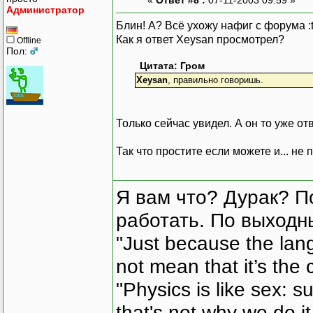
Администратор
Блин! А? Всё ухожу нафиг с форума :t
Как я ответ Xeysan просмотрел?
Offline
Пол:
Цитата: Гром
Xeysan
, правильно говоришь.
Только сейчас увидел. А он то уже от
Так что простите если можете и... не
Я вам что? Дурак? П
работать. По выходн
"Just because the lan
not mean that it’s the 
"Physics is like sex: s
that's not why we do i