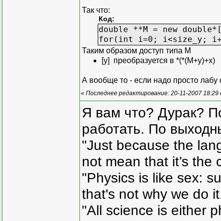
typedef Indexer<
Так что:
Код:
indexer operator
double **M = new double*
for(int i=0; i<size_y; i
container_iterat
Таким образом доступ типа M
container_iterat
[y] преобразуется в *(*(М+y)+x)
private:
А вообще то - если надо просто лабу 
container_type c
};
«
Последнее редактирование: 20-11-2007 18:29
Я вам что? Дурак? П
template <class value_ty
ostream& operator<<(ostr
работать. По выходн
{
"Just because the lan
Matrix<value_typ
Matrix<value_typ
not mean that it’s the 
for(; begin != e
{
"Physics is like sex: s
os << Ma
that's not why we do i
}
return os;
"All science is either 
}