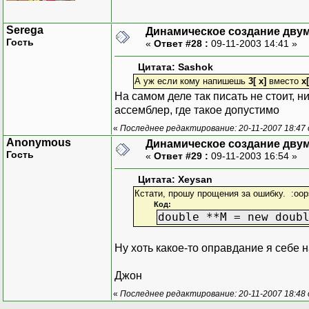
Serega
Динамическое создание дву
Гость
«
Ответ #28 :
09-11-2003 14:41 »
Цитата: Sashok
А уж если кому напишешь
3[ x]
вместо
x[
На самом деле так писать не стоит, н
ассемблер, где такое допустимо
«
Последнее редактирование: 20-11-2007 18:47
Anonymous
Динамическое создание дву
Гость
«
Ответ #29 :
09-11-2003 16:54 »
Цитата: Xeysan
Кстати, прошу прощения за ошибку. :oo
Код:
double **M = new doub
Ну хоть какое-то оправдание я себе
Джон
«
Последнее редактирование: 20-11-2007 18:48