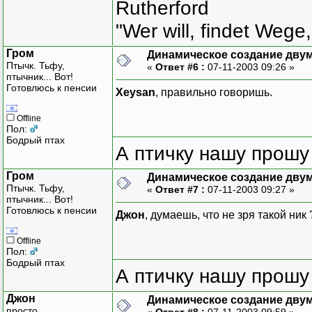
Rutherford
int main(int argc, char*
"Wer will, findet Wege,
{
Matrix<int> m;
Гром
Динамическое создание дву
Птычк. Тьфу,
«
Ответ #6 :
07-11-2003 09:26 »
m[1][2] = 3;
птычник... Вот!
m[2][1] = 2;
Готовлюсь к пенсии
Xeysan
, правильно говоришь.
cout << m;
Offline
Пол:
return 0;
Бодрый птах
А птичку нашу прошу 
}
Гром
Динамическое создание дву
Птычк. Тьфу,
«
Ответ #7 :
07-11-2003 09:27 »
птычник... Вот!
Готовлюсь к пенсии
Джон
, думаешь, что не зря такой ник
Offline
Пол:
Бодрый птах
А птичку нашу прошу 
Джон
Динамическое создание дву
просто
«
Ответ #8 :
07-11-2003 09:59 »