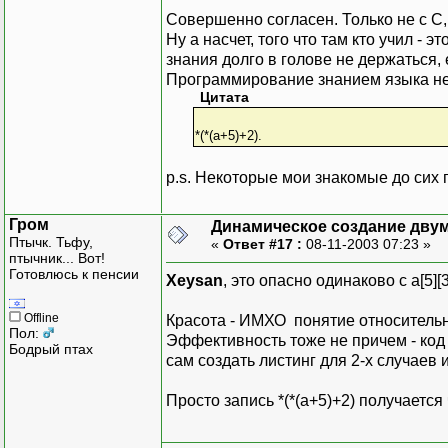
Совершенно согласен. Только не с С,
Ну а насчет, того что там кто учил - 
знания долго в голове не держаться, 
Программирование знанием языка не 
Цитата
*(*(a+5)+2).
p.s. Некоторые мои знакомые до сих 
Гром
Динамическое создание дву
Птычк. Тьфу,
«
Ответ #17 :
08-11-2003 07:23 »
птычник... Вот!
Готовлюсь к пенсии
Xeysan
, это опасно одинаково с a[5][
Offline
Красота - ИМХО понятие относитель
Пол:
Эффективность тоже не причем - код
Бодрый птах
сам создать листинг для 2-х случаев 
Просто запись *(*(a+5)+2) получаетс