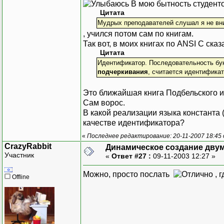
В мою бытность студент
Цитата
Мудрых преподавателей слушал я не вни
, учился потом сам по книгам.
Так вот, в моих книгах по ANSI C сказ
Цитата
Идентификатор. Последовательность бу
подчеркивания
, считается идентификат
Это ближайшая книга Подбельского 
Сам ворос.
В какой реализации языка константа 
качестве идентификатора?
«
Последнее редактирование: 20-11-2007 18:45
CrazyRabbit
Динамическое создание дву
Участник
«
Ответ #27 :
09-11-2003 12:27 »
Можно, просто послать
, 
Offline