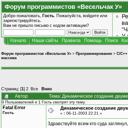
Форум программистов «Весельчак У»
Добро пожаловать,
Гость
. Пожалуйста,
войдите
или
Ре
зарегистрируйтесь
.
ва
Вам не пришло
письмо с кодом активации?
"Ч
У 
Начало
Наши сайты
Правила
Помощь
Поиск
Ка
от
зн
Форум программистов «Весельчак У»
>
Программирование
>
C/C++
массива
Страниц: [
1
]
2
Все
Вниз
Автор
Тема: Динамическое создание двуме
0 Пользователей и 1 Гость смотрят эту тему.
Fatal Error
Динамическое создание дву
Гость
«
:
06-11-2003 22:21 »
Здравствуйте всем кто суда заглянул,