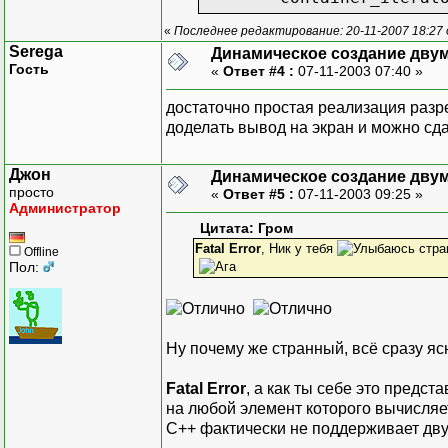
«
Последнее редактирование: 20-11-2007 18:27
private:
Serega
Динамическое создание дву
container_type* 
Гость
«
Ответ #4 :
07-11-2003 07:40 »
};
достаточно простая реализация раз
template <class value_ty
доделать вывод на экран и можно сд
ostream& operator<<(ostr
{
Джон
Динамическое создание дву
Indexer<value_ty
просто
«
Ответ #5 :
07-11-2003 09:25 »
Indexer<value_ty
Администратор
for(; begin != e
Цитата: Гром
return os;
Fatal Error
, Ник у тебя
стра
Offline
}
Пол:
template <class value_ty
class Matrix
{
Ну почему же странный, всё сразу яс
public:
typedef map<int,
Fatal Error
, а как ты себе это предс
typedef map<int,
на любой элемент которого вычисляе
typedef typename
С++ фактически не поддерживает дв