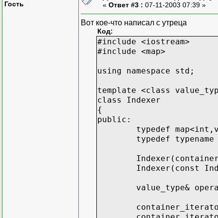
Гость
«
Ответ #3 :
07-11-2003 07:39 »
Вот кое-что написал с утреца
Код:
#include <iostream>
#include <map>
using namespace std;
template <class value_ty
class Indexer
{
public:
typedef map<int,
typedef typename
Indexer(containe
Indexer(const In
value_type& oper
container_iterat
container_iterat