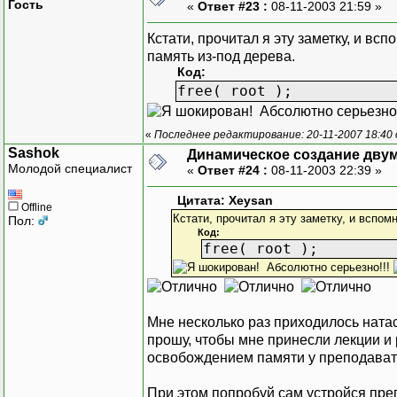
Гость
«
Ответ #23 :
08-11-2003 21:59 »
Кстати, прочитал я эту заметку, и вс
память из-под дерева.
Код:
free( root );
Абсолютно серьезно!
«
Последнее редактирование: 20-11-2007 18:40
Sashok
Динамическое создание дву
Молодой специалист
«
Ответ #24 :
08-11-2003 22:39 »
Цитата: Xeysan
Offline
Кстати, прочитал я эту заметку, и вспом
Пол:
Код:
free( root );
Абсолютно серьезно!!!
Мне несколько раз приходилось натас
прошу, чтобы мне принесли лекции и 
освобождением памяти у преподават
При этом попробуй сам устройся преп