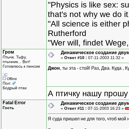
"Physics is like sex: s
that's not why we do i
"All science is either 
Rutherford
"Wer will, findet Wege,
Гром
Динамическое создание дву
Птычк. Тьфу,
«
Ответ #10 :
07-11-2003 11:32 »
птычник... Вот!
Готовлюсь к пенсии
Джон
, ты эта - стой! Раз, Два. Куда , 
Offline
Пол:
Бодрый птах
А птичку нашу прошу 
Fatal Error
Динамическое создание дву
Гость
«
Ответ #11 :
07-11-2003 16:23 »
Я суда пришел не для того, чтоб мой 