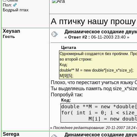
Offline
Пол:
Бодрый птах
А птичку нашу прошу 
Xeysan
Динамическое создание дву
Гость
«
Ответ #2 :
06-11-2003 23:40 »
Цитата
Одномерный создается без проблем. Про
во второй строке:
Код:
double** M = new double*[size_x*size_y];
M[9][5];
Плохо, что перестают учиться языку С
Ты выделяешь память под size_x*size_
Попробуй так:
Код:
double **M = new *double
for( int i = 0; i < size
M[i] = new double[si
«
Последнее редактирование: 20-11-2007 18:24
Serega
Динамическое создание дву