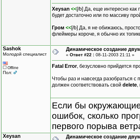
Xeysan
<<
[/b] Да, еще интересно как
будет достаточно или по массиву прой
Гром
<<
[/b] Да, я не обижаюсь, прос
флеймеры короче, я обычно их топики
Sashok
Динамическое создание дву
Молодой специалист
«
Ответ #22 :
08-11-2003 21:11 »
Fatal Error
, безусловно прийдется про
Offline
Пол:
Чтобы раз и навсегда разобраться с
должен соответствовать свой
delete
,
Если бы окружающие
ошибок, сколько про
первого порыва ветра
Xeysan
Динамическое создание дву