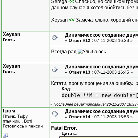
Serega
<<
Спасибо, но слишком громо
данном случае я хотел обойтись без н
Xeysan
<<
Замечательно, хороший спо
Xeysan
Динамическое создание дву
Гость
«
Ответ #12 :
07-11-2003 16:28 »
Всегда рад
Xeysan
Динамическое создание дву
Гость
«
Ответ #13 :
07-11-2003 16:45 »
Кстати, прошу прощения за ошибку. 
Код:
double **M = new double*
«
Последнее редактирование: 20-11-2007 18:33
Гром
Динамическое создание дву
Птычк. Тьфу,
«
Ответ #14 :
07-11-2003 16:53 »
птычник... Вот!
Готовлюсь к пенсии
Fatal Error
,
Цитата