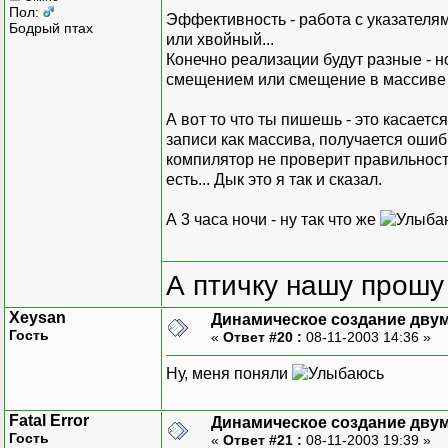
Пол:
Эффективность - работа с указателями
Бодрый птах
или хвойный...
Конечно реализации будут разные - н
смещением или смещение в массиве 
А вот то что ты пишешь - это касает
записи как массива, получается ошибк
компилятор не проверит правильность
есть... Дык это я так и сказал.
А 3 часа ночи - ну так что же
А птичку нашу прошу 
Xeysan
Динамическое создание дву
Гость
«
Ответ #20 :
08-11-2003 14:36 »
Ну, меня поняли
Fatal Error
Динамическое создание дву
Гость
«
Ответ #21 :
08-11-2003 19:39 »