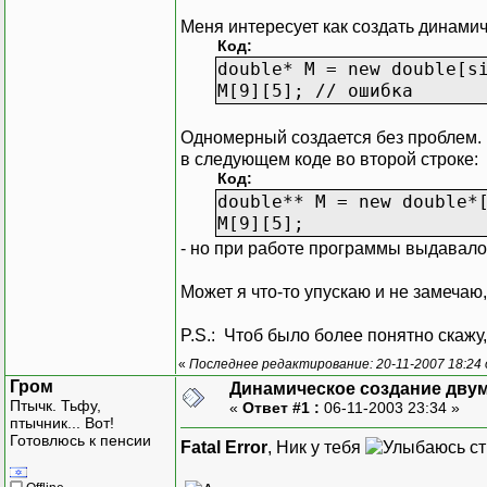
Меня интересует как создать динамич
Код:
double* M = new double[s
M[9][5]; // ошибка
Одномерный создается без проблем. 
в следующем коде во второй строке:
Код:
double** M = new double*
M[9][5];
- но при работе программы выдавал
Может я что-то упускаю и не замечаю, 
P.S.: Чтоб было более понятно скажу
«
Последнее редактирование: 20-11-2007 18:24
Гром
Динамическое создание дву
Птычк. Тьфу,
«
Ответ #1 :
06-11-2003 23:34 »
птычник... Вот!
Готовлюсь к пенсии
Fatal Error
, Ник у тебя
ст