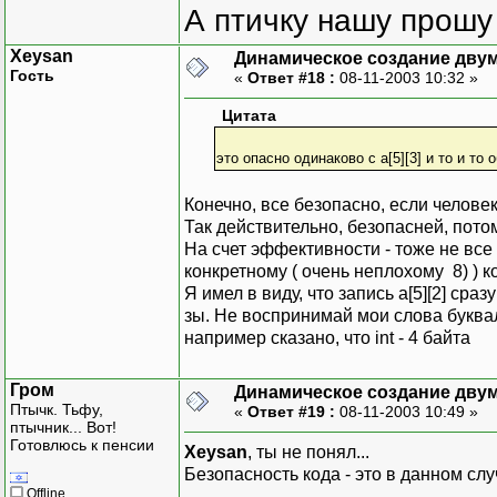
А птичку нашу прошу 
Xeysan
Динамическое создание дву
Гость
«
Ответ #18 :
08-11-2003 10:32 »
Цитата
это опасно одинаково с a[5][3] и то и то 
Конечно, все безопасно, если человек 
Так действительно, безопасней, потом
На счет эффективности - тоже не все 
конкретному ( очень неплохому 8) ) к
Я имел в виду, что запись a[5][2] сраз
зы. Не воспринимай мои слова буквальн
например сказано, что int - 4 байта
Гром
Динамическое создание дву
Птычк. Тьфу,
«
Ответ #19 :
08-11-2003 10:49 »
птычник... Вот!
Готовлюсь к пенсии
Xeysan
, ты не понял...
Безопасность кода - это в данном сл
Offline