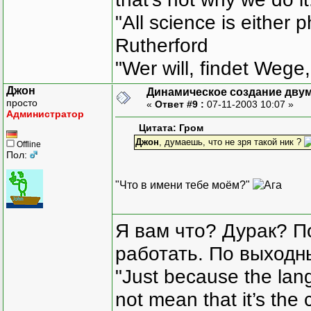
"All science is either 
Rutherford
"Wer will, findet Wege,
Джон
Динамическое создание дву
просто
«
Ответ #9 :
07-11-2003 10:07 »
Администратор
Цитата: Гром
Джон
, думаешь, что не зря такой ник ?
Offline
Пол:
"Что в имени тебе моём?"
Я вам что? Дурак? П
работать. По выходн
"Just because the lan
not mean that it’s the 