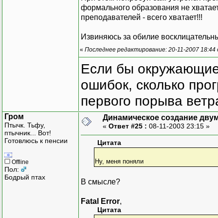
формального образования не хватает,
преподавателей - всего хватает!!!
Извиняюсь за обилие восклицательных
«
Последнее редактирование: 20-11-2007 18:44
Если бы окружающие
ошибок, сколько про
первого порыва ветра
Гром
Динамическое создание дву
Птычк. Тьфу,
«
Ответ #25 :
08-11-2003 23:15 »
птычник... Вот!
Готовлюсь к пенсии
Цитата
Ну, меня поняли
Offline
Пол:
Бодрый птах
В смысле?
Fatal Error
,
Цитата