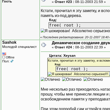
Гость
«
Ответ #23 :
08-11-2003 21:59 »
Кстати, прочитал я эту заметку, и вс
память из-под дерева.
Код:
free( root );
Абсолютно серьезно!
«
Последнее редактирование: 20-11-2007 18:40
Sashok
Динамическое создание дву
Молодой специалист
«
Ответ #24 :
08-11-2003 22:39 »
Цитата: Xeysan
Offline
Кстати, прочитал я эту заметку, и вспом
Пол:
Код:
free( root );
Абсолютно серьезно!!!
Мне несколько раз приходилось натас
прошу, чтобы мне принесли лекции и 
освобождением памяти у преподават
При этом попробуй сам устройся преп