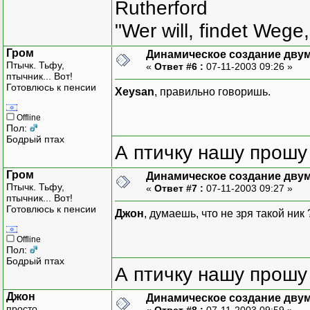
Rutherford
int main(int argc, char*
"Wer will, findet Wege,
{
Matrix<int> m;
Гром
Динамическое создание дву
Птычк. Тьфу,
«
Ответ #6 :
07-11-2003 09:26 »
m[1][2] = 3;
птычник... Вот!
m[2][1] = 2;
Готовлюсь к пенсии
Xeysan
, правильно говоришь.
cout << m;
Offline
Пол:
return 0;
Бодрый птах
А птичку нашу прошу 
}
Гром
Динамическое создание дву
Птычк. Тьфу,
«
Ответ #7 :
07-11-2003 09:27 »
птычник... Вот!
Готовлюсь к пенсии
Джон
, думаешь, что не зря такой ник
Offline
Пол:
Бодрый птах
А птичку нашу прошу 
Джон
Динамическое создание дву
просто
«
Ответ #8 :
07-11-2003 09:59 »