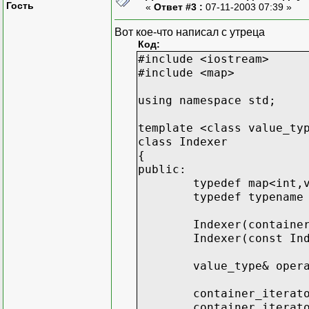
Гость
«
Ответ #3 :
07-11-2003 07:39 »
Вот кое-что написал с утреца
Код:
#include <iostream>
#include <map>
using namespace std;
template <class value_ty
class Indexer
{
public:
typedef map<int,
typedef typename
Indexer(containe
Indexer(const In
value_type& oper
container_iterat
container_iterat