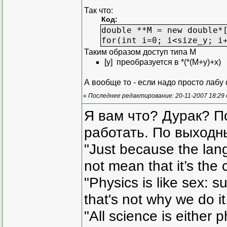
typedef Indexer<
Так что:
Код:
indexer operator
double **M = new double*
for(int i=0; i<size_y; i
container_iterat
Таким образом доступ типа M
container_iterat
[y] преобразуется в *(*(М+y)+x)
private:
А вообще то - если надо просто лабу 
container_type c
};
«
Последнее редактирование: 20-11-2007 18:29
Я вам что? Дурак? П
template <class value_ty
ostream& operator<<(ostr
работать. По выходн
{
"Just because the lan
Matrix<value_typ
Matrix<value_typ
not mean that it’s the 
for(; begin != e
{
"Physics is like sex: s
os << Ma
that's not why we do i
}
return os;
"All science is either 
}