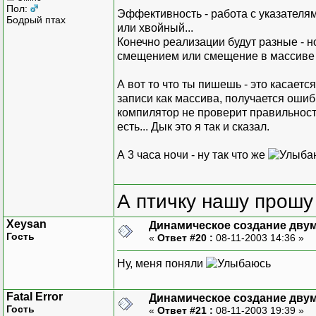
Пол:
Эффективность - работа с указателями
Бодрый птах
или хвойный...
Конечно реализации будут разные - н
смещением или смещение в массиве 
А вот то что ты пишешь - это касает
записи как массива, получается ошибк
компилятор не проверит правильность
есть... Дык это я так и сказал.
А 3 часа ночи - ну так что же
А птичку нашу прошу 
Xeysan
Динамическое создание дву
Гость
«
Ответ #20 :
08-11-2003 14:36 »
Ну, меня поняли
Fatal Error
Динамическое создание дву
Гость
«
Ответ #21 :
08-11-2003 19:39 »