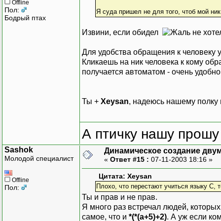
Offline
Пол:
Я суда пришел не для того, чтоб мой ни
Бодрый птах
Извини, если обидел
не хот
Для удобства обращения к человеку у
Кликаешь на ник человека к кому обра
получается автоматом - очень удобно
Ты +
Xeysan
, надеюсь нашему полку 
А птичку нашу прошу 
Sashok
Динамическое создание дву
Молодой специалист
«
Ответ #15 :
07-11-2003 18:16 »
Цитата: Xeysan
Offline
Плохо, что перестают учиться языку С, т
Пол:
Ты и прав и не прав.
Я много раз встречал людей, которых 
самое, что и
*(*(a+5)+2)
. А уж если к