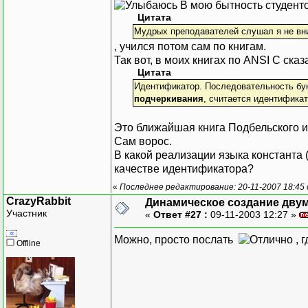
В мою бытность студент
Цитата
Мудрых преподавателей слушал я не вни
, учился потом сам по книгам.
Так вот, в моих книгах по ANSI C сказ
Цитата
Идентификатор. Последовательность бу
подчеркивания
, считается идентификат
Это ближайшая книга Подбельского 
Сам ворос.
В какой реализации языка константа 
качестве идентификатора?
«
Последнее редактирование: 20-11-2007 18:45
CrazyRabbit
Динамическое создание дву
Участник
«
Ответ #27 :
09-11-2003 12:27 »
Можно, просто послать
, 
Offline