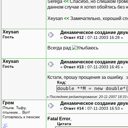
Serega
<<
Спасибо, но слишком громо
данном случае я хотел обойтись без н
Xeysan
<<
Замечательно, хороший спо
Xeysan
Динамическое создание дву
Гость
«
Ответ #12 :
07-11-2003 16:28 »
Всегда рад
Xeysan
Динамическое создание дву
Гость
«
Ответ #13 :
07-11-2003 16:45 »
Кстати, прошу прощения за ошибку. 
Код:
double **M = new double*
«
Последнее редактирование: 20-11-2007 18:33
Гром
Динамическое создание дву
Птычк. Тьфу,
«
Ответ #14 :
07-11-2003 16:53 »
птычник... Вот!
Готовлюсь к пенсии
Fatal Error
,
Цитата