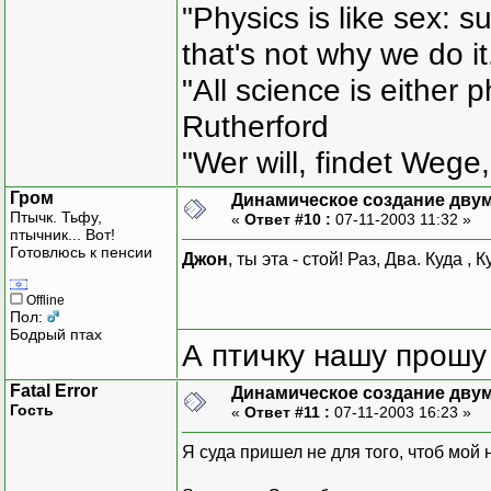
"Physics is like sex: s
that's not why we do i
"All science is either 
Rutherford
"Wer will, findet Wege,
Гром
Динамическое создание дву
Птычк. Тьфу,
«
Ответ #10 :
07-11-2003 11:32 »
птычник... Вот!
Готовлюсь к пенсии
Джон
, ты эта - стой! Раз, Два. Куда , 
Offline
Пол:
Бодрый птах
А птичку нашу прошу 
Fatal Error
Динамическое создание дву
Гость
«
Ответ #11 :
07-11-2003 16:23 »
Я суда пришел не для того, чтоб мой 