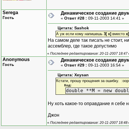
Serega
Динамическое создание дву
Гость
«
Ответ #28 :
09-11-2003 14:41 »
Цитата: Sashok
А уж если кому напишешь
3[ x]
вместо
x[
На самом деле так писать не стоит, н
ассемблер, где такое допустимо
«
Последнее редактирование: 20-11-2007 18:47
Anonymous
Динамическое создание дву
Гость
«
Ответ #29 :
09-11-2003 16:54 »
Цитата: Xeysan
Кстати, прошу прощения за ошибку. :oo
Код:
double **M = new doub
Ну хоть какое-то оправдание я себе
Джон
«
Последнее редактирование: 20-11-2007 18:48