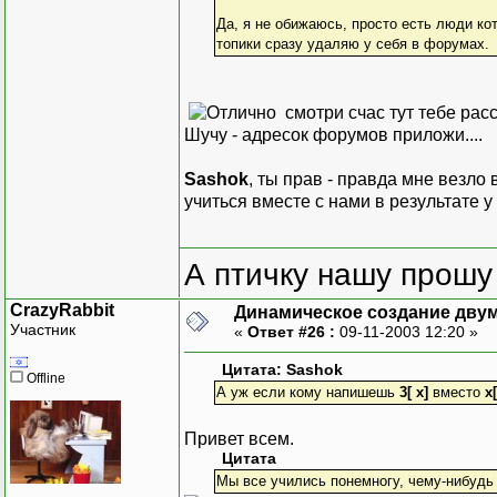
Да, я не обижаюсь, просто есть люди ко
топики сразу удаляю у себя в форумах.
смотри счас тут тебе расс
Шучу - адресок форумов приложи....
Sashok
, ты прав - правда мне везло
учиться вместе с нами в результате у 
А птичку нашу прошу 
CrazyRabbit
Динамическое создание дву
Участник
«
Ответ #26 :
09-11-2003 12:20 »
Цитата: Sashok
Offline
А уж если кому напишешь
3[ x]
вместо
x[
Привет всем.
Цитата
Мы все учились понемногу, чему-нибудь и