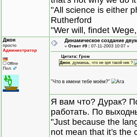
"All science is either 
Rutherford
"Wer will, findet Wege,
Джон
Динамическое создание дву
просто
«
Ответ #9 :
07-11-2003 10:07 »
Администратор
Цитата: Гром
Джон
, думаешь, что не зря такой ник ?
Offline
Пол:
"Что в имени тебе моём?"
Я вам что? Дурак? П
работать. По выходн
"Just because the lan
not mean that it’s the 