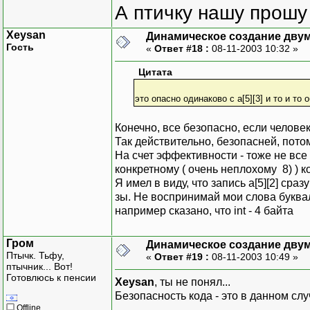
А птичку нашу прошу 
Xeysan
Динамическое создание дву
Гость
«
Ответ #18 :
08-11-2003 10:32 »
Цитата
это опасно одинаково с a[5][3] и то и то 
Конечно, все безопасно, если человек 
Так действительно, безопасней, потом
На счет эффективности - тоже не все 
конкретному ( очень неплохому 8) ) к
Я имел в виду, что запись a[5][2] сраз
зы. Не воспринимай мои слова буквальн
например сказано, что int - 4 байта
Гром
Динамическое создание дву
Птычк. Тьфу,
«
Ответ #19 :
08-11-2003 10:49 »
птычник... Вот!
Готовлюсь к пенсии
Xeysan
, ты не понял...
Безопасность кода - это в данном сл
Offline