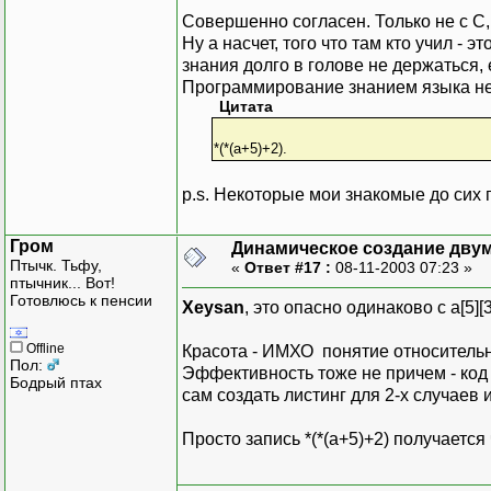
Совершенно согласен. Только не с С,
Ну а насчет, того что там кто учил - 
знания долго в голове не держаться, 
Программирование знанием языка не 
Цитата
*(*(a+5)+2).
p.s. Некоторые мои знакомые до сих 
Гром
Динамическое создание дву
Птычк. Тьфу,
«
Ответ #17 :
08-11-2003 07:23 »
птычник... Вот!
Готовлюсь к пенсии
Xeysan
, это опасно одинаково с a[5][
Offline
Красота - ИМХО понятие относитель
Пол:
Эффективность тоже не причем - код
Бодрый птах
сам создать листинг для 2-х случаев 
Просто запись *(*(a+5)+2) получаетс