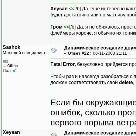
Xeysan
<<
[/b] Да, еще интересно как
будет достаточно или по массиву прой
Гром
<<
[/b] Да, я не обижаюсь, прос
флеймеры короче, я обычно их топики
Sashok
Динамическое создание дву
Молодой специалист
«
Ответ #22 :
08-11-2003 21:11 »
Fatal Error
, безусловно прийдется про
Offline
Пол:
Чтобы раз и навсегда разобраться с
должен соответствовать свой
delete
,
Если бы окружающие
ошибок, сколько про
первого порыва ветра
Xeysan
Динамическое создание дву