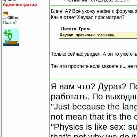
Администратор
Блин! А? Всё ухожу нафиг с форума :t
Как я ответ Xeysan просмотрел?
Offline
Пол:
Цитата: Гром
Xeysan
, правильно говоришь.
Только сейчас увидел. А он то уже от
Так что простите если можете и... не
Я вам что? Дурак? П
работать. По выходн
"Just because the lan
not mean that it’s the 
"Physics is like sex: s
that's not why we do i