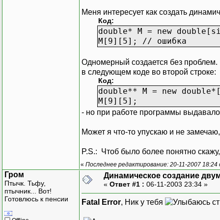
Меня интересует как создать динамич
Код:
double* M = new double[s
M[9][5]; // ошибка
Одномерный создается без проблем. 
в следующем коде во второй строке:
Код:
double** M = new double*
M[9][5];
- но при работе программы выдавал
Может я что-то упускаю и не замечаю, 
P.S.: Чтоб было более понятно скажу
«
Последнее редактирование: 20-11-2007 18:24
Гром
Динамическое создание дву
Птычк. Тьфу,
«
Ответ #1 :
06-11-2003 23:34 »
птычник... Вот!
Готовлюсь к пенсии
Fatal Error
, Ник у тебя
ст