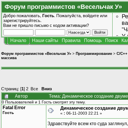
Форум программистов «Весельчак У»
Добро пожаловать,
Гость
. Пожалуйста,
войдите
или
Ре
зарегистрируйтесь
.
ва
Вам не пришло
письмо с кодом активации?
"Ч
У 
Начало
Наши сайты
Правила
Помощь
Поиск
Ка
от
зн
Форум программистов «Весельчак У»
>
Программирование
>
C/C++
массива
Страниц: [
1
]
2
Все
Вниз
Автор
Тема: Динамическое создание двуме
0 Пользователей и 1 Гость смотрят эту тему.
Fatal Error
Динамическое создание дву
Гость
«
:
06-11-2003 22:21 »
Здравствуйте всем кто суда заглянул,