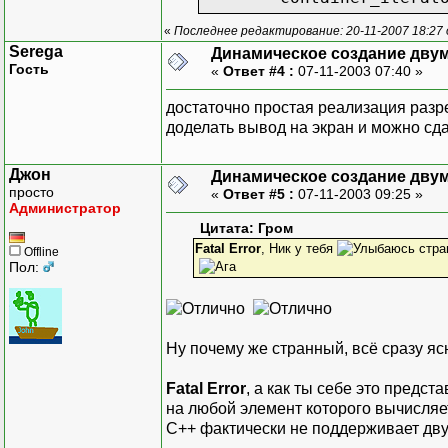
«
Последнее редактирование: 20-11-2007 18:27
private:
Serega
Динамическое создание дву
container_type* 
Гость
«
Ответ #4 :
07-11-2003 07:40 »
};
достаточно простая реализация раз
template <class value_ty
доделать вывод на экран и можно сд
ostream& operator<<(ostr
{
Джон
Динамическое создание дву
Indexer<value_ty
просто
«
Ответ #5 :
07-11-2003 09:25 »
Indexer<value_ty
Администратор
for(; begin != e
Цитата: Гром
return os;
Fatal Error
, Ник у тебя
стра
Offline
}
Пол:
template <class value_ty
class Matrix
{
Ну почему же странный, всё сразу яс
public:
typedef map<int,
Fatal Error
, а как ты себе это предс
typedef map<int,
на любой элемент которого вычисляе
typedef typename
С++ фактически не поддерживает дв