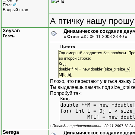
Offline
Пол:
Бодрый птах
А птичку нашу прошу 
Xeysan
Динамическое создание дву
Гость
«
Ответ #2 :
06-11-2003 23:40 »
Цитата
Одномерный создается без проблем. Про
во второй строке:
Код:
double** M = new double*[size_x*size_y];
M[9][5];
Плохо, что перестают учиться языку С
Ты выделяешь память под size_x*size_
Попробуй так:
Код:
double **M = new *double
for( int i = 0; i < size
M[i] = new double[si
«
Последнее редактирование: 20-11-2007 18:24
Serega
Динамическое создание дву