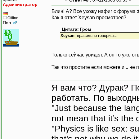
Администратор
Блин! А? Всё ухожу нафиг с форума :t
Как я ответ Xeysan просмотрел?
Offline
Пол:
Цитата: Гром
Xeysan
, правильно говоришь.
Только сейчас увидел. А он то уже от
Так что простите если можете и... не
Я вам что? Дурак? П
работать. По выходн
"Just because the lan
not mean that it’s the 
"Physics is like sex: s
that's not why we do i