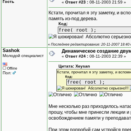
Гость
«
Ответ #23 :
08-11-2003 21:59 »
Кстати, прочитал я эту заметку, и вс
память из-под дерева.
Код:
free( root );
Абсолютно серьезно!
«
Последнее редактирование: 20-11-2007 18:40
Sashok
Динамическое создание дву
Молодой специалист
«
Ответ #24 :
08-11-2003 22:39 »
Цитата: Xeysan
Offline
Кстати, прочитал я эту заметку, и вспом
Пол:
Код:
free( root );
Абсолютно серьезно!!!
Мне несколько раз приходилось натас
прошу, чтобы мне принесли лекции и 
освобождением памяти у преподават
При этом попробуй сам устройся преп