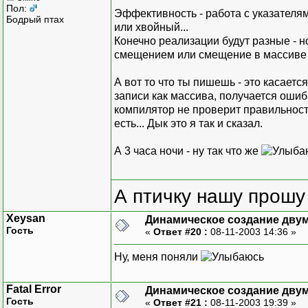
Пол:
Эффективность - работа с указателями
Бодрый птах
или хвойный...
Конечно реализации будут разные - н
смещением или смещение в массиве 
А вот то что ты пишешь - это касает
записи как массива, получается ошибк
компилятор не проверит правильность
есть... Дык это я так и сказал.
А 3 часа ночи - ну так что же
А птичку нашу прошу 
Xeysan
Динамическое создание дву
Гость
«
Ответ #20 :
08-11-2003 14:36 »
Ну, меня поняли
Fatal Error
Динамическое создание дву
Гость
«
Ответ #21 :
08-11-2003 19:39 »