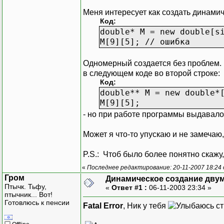
Меня интересует как создать динамич
Код:
double* M = new double[s
M[9][5]; // ошибка
Одномерный создается без проблем. 
в следующем коде во второй строке:
Код:
double** M = new double*
M[9][5];
- но при работе программы выдавал
Может я что-то упускаю и не замечаю, 
P.S.: Чтоб было более понятно скажу
«
Последнее редактирование: 20-11-2007 18:24
Гром
Динамическое создание дву
Птычк. Тьфу,
«
Ответ #1 :
06-11-2003 23:34 »
птычник... Вот!
Готовлюсь к пенсии
Fatal Error
, Ник у тебя
ст