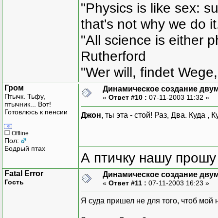
"Physics is like sex: s
that's not why we do i
"All science is either 
Rutherford
"Wer will, findet Wege,
Гром
Динамическое создание дву
Птычк. Тьфу,
«
Ответ #10 :
07-11-2003 11:32 »
птычник... Вот!
Готовлюсь к пенсии
Джон
, ты эта - стой! Раз, Два. Куда , 
Offline
Пол:
Бодрый птах
А птичку нашу прошу 
Fatal Error
Динамическое создание дву
Гость
«
Ответ #11 :
07-11-2003 16:23 »
Я суда пришел не для того, чтоб мой 