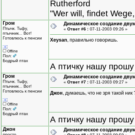
Rutherford
int main(int argc, char*
"Wer will, findet Wege,
{
Matrix<int> m;
Гром
Динамическое создание дву
Птычк. Тьфу,
«
Ответ #6 :
07-11-2003 09:26 »
m[1][2] = 3;
птычник... Вот!
m[2][1] = 2;
Готовлюсь к пенсии
Xeysan
, правильно говоришь.
cout << m;
Offline
Пол:
return 0;
Бодрый птах
А птичку нашу прошу 
}
Гром
Динамическое создание дву
Птычк. Тьфу,
«
Ответ #7 :
07-11-2003 09:27 »
птычник... Вот!
Готовлюсь к пенсии
Джон
, думаешь, что не зря такой ник
Offline
Пол:
Бодрый птах
А птичку нашу прошу 
Джон
Динамическое создание дву
просто
«
Ответ #8 :
07-11-2003 09:59 »