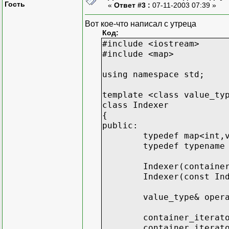
Гость
«
Ответ #3 :
07-11-2003 07:39 »
Вот кое-что написал с утреца
Код:
#include <iostream>
#include <map>
using namespace std;
template <class value_ty
class Indexer
{
public:
typedef map<int,
typedef typename
Indexer(containe
Indexer(const In
value_type& oper
container_iterat
container_iterat