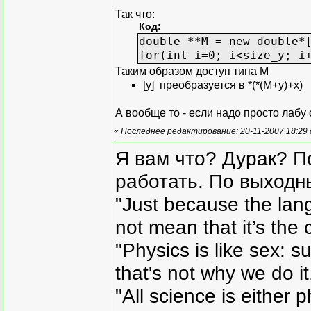
typedef Indexer<
Так что:
Код:
indexer operator
double **M = new double*
for(int i=0; i<size_y; i
container_iterat
Таким образом доступ типа M
container_iterat
[y] преобразуется в *(*(М+y)+x)
private:
А вообще то - если надо просто лабу 
container_type c
};
«
Последнее редактирование: 20-11-2007 18:29
Я вам что? Дурак? П
template <class value_ty
ostream& operator<<(ostr
работать. По выходн
{
"Just because the lan
Matrix<value_typ
Matrix<value_typ
not mean that it’s the 
for(; begin != e
{
"Physics is like sex: s
os << Ma
that's not why we do i
}
return os;
"All science is either 
}