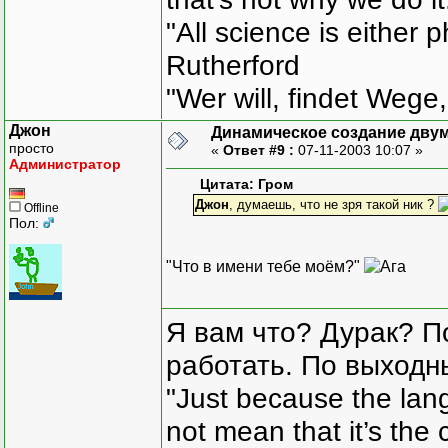
"All science is either 
Rutherford
"Wer will, findet Wege,
Джон
Динамическое создание дву
просто
«
Ответ #9 :
07-11-2003 10:07 »
Администратор
Цитата: Гром
Джон
, думаешь, что не зря такой ник ?
Offline
Пол:
"Что в имени тебе моём?"
Я вам что? Дурак? П
работать. По выходн
"Just because the lan
not mean that it’s the 