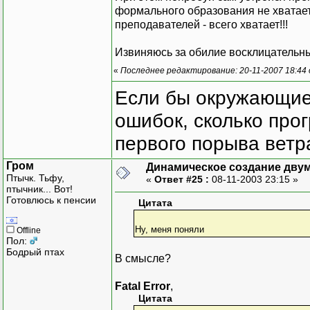
формального образования не хватает,
преподавателей - всего хватает!!!
Извиняюсь за обилие восклицательных
«
Последнее редактирование: 20-11-2007 18:44
Если бы окружающие
ошибок, сколько про
первого порыва ветра
Гром
Динамическое создание дву
Птычк. Тьфу,
«
Ответ #25 :
08-11-2003 23:15 »
птычник... Вот!
Готовлюсь к пенсии
Цитата
Ну, меня поняли
Offline
Пол:
Бодрый птах
В смысле?
Fatal Error
,
Цитата