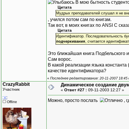
В мою бытность студент
Цитата
Мудрых преподавателей слушал я не вни
, учился потом сам по книгам.
Так вот, в моих книгах по ANSI C сказ
Цитата
Идентификатор. Последовательность бу
подчеркивания
, считается идентификат
Это ближайшая книга Подбельского 
Сам ворос.
В какой реализации языка константа 
качестве идентификатора?
«
Последнее редактирование: 20-11-2007 18:45
CrazyRabbit
Динамическое создание дву
Участник
«
Ответ #27 :
09-11-2003 12:27 »
Можно, просто послать
, 
Offline