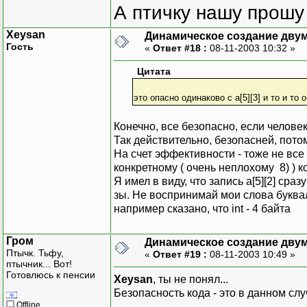
А птичку нашу прошу 
Xeysan
Динамическое создание дву
Гость
«
Ответ #18 :
08-11-2003 10:32 »
Цитата
это опасно одинаково с a[5][3] и то и то 
Конечно, все безопасно, если человек 
Так действительно, безопасней, потом
На счет эффективности - тоже не все 
конкретному ( очень неплохому 8) ) к
Я имел в виду, что запись a[5][2] сраз
зы. Не воспринимай мои слова буквальн
например сказано, что int - 4 байта
Гром
Динамическое создание дву
Птычк. Тьфу,
«
Ответ #19 :
08-11-2003 10:49 »
птычник... Вот!
Готовлюсь к пенсии
Xeysan
, ты не понял...
Безопасность кода - это в данном сл
Offline