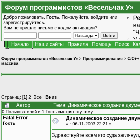
Форум программистов «Весельчак У»
Добро пожаловать,
Гость
. Пожалуйста,
войдите
или
Ре
зарегистрируйтесь
.
ва
Вам не пришло
письмо с кодом активации?
"Ч
У 
Начало
Наши сайты
Правила
Помощь
Поиск
Ка
от
зн
Форум программистов «Весельчак У»
>
Программирование
>
C/C++
массива
Страниц: [
1
]
2
Все
Вниз
Автор
Тема: Динамическое создание двуме
0 Пользователей и 1 Гость смотрят эту тему.
Fatal Error
Динамическое создание дву
Гость
«
:
06-11-2003 22:21 »
Здравствуйте всем кто суда заглянул,