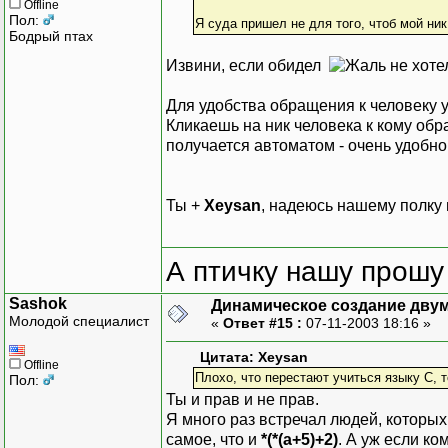
Offline
Пол:
Я суда пришел не для того, чтоб мой ни
Бодрый птах
Извини, если обидел
не хот
Для удобства обращения к человеку у
Кликаешь на ник человека к кому обра
получается автоматом - очень удобно
Ты +
Xeysan
, надеюсь нашему полку 
А птичку нашу прошу 
Sashok
Динамическое создание дву
Молодой специалист
«
Ответ #15 :
07-11-2003 18:16 »
Цитата: Xeysan
Offline
Плохо, что перестают учиться языку С, т
Пол:
Ты и прав и не прав.
Я много раз встречал людей, которых 
самое, что и
*(*(a+5)+2)
. А уж если к