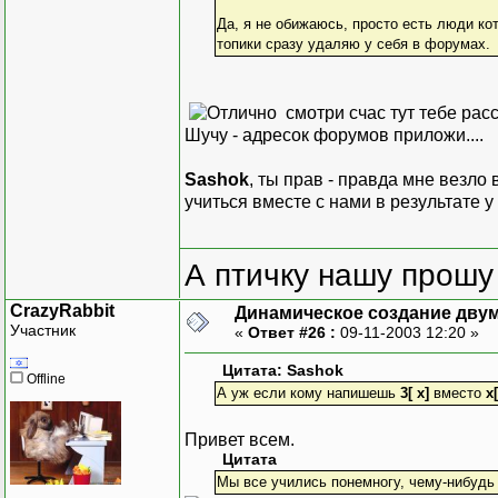
Да, я не обижаюсь, просто есть люди ко
топики сразу удаляю у себя в форумах.
смотри счас тут тебе расс
Шучу - адресок форумов приложи....
Sashok
, ты прав - правда мне везло
учиться вместе с нами в результате у 
А птичку нашу прошу 
CrazyRabbit
Динамическое создание дву
Участник
«
Ответ #26 :
09-11-2003 12:20 »
Цитата: Sashok
Offline
А уж если кому напишешь
3[ x]
вместо
x[
Привет всем.
Цитата
Мы все учились понемногу, чему-нибудь и