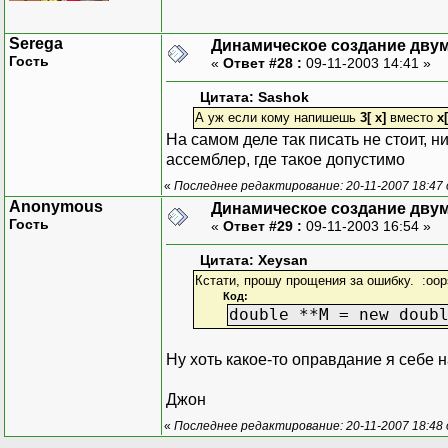
Serega
Динамическое создание дву
Гость
«
Ответ #28 :
09-11-2003 14:41 »
Цитата: Sashok
А уж если кому напишешь
3[ x]
вместо
x[
На самом деле так писать не стоит, н
ассемблер, где такое допустимо
«
Последнее редактирование: 20-11-2007 18:47
Anonymous
Динамическое создание дву
Гость
«
Ответ #29 :
09-11-2003 16:54 »
Цитата: Xeysan
Кстати, прошу прощения за ошибку. :oo
Код:
double **M = new doub
Ну хоть какое-то оправдание я себе
Джон
«
Последнее редактирование: 20-11-2007 18:48