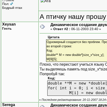
Offline
Пол:
Бодрый птах
А птичку нашу прошу 
Xeysan
Динамическое создание дву
Гость
«
Ответ #2 :
06-11-2003 23:40 »
Цитата
Одномерный создается без проблем. Про
во второй строке:
Код:
double** M = new double*[size_x*size_y];
M[9][5];
Плохо, что перестают учиться языку С
Ты выделяешь память под size_x*size_
Попробуй так:
Код:
double **M = new *double
for( int i = 0; i < size
M[i] = new double[si
«
Последнее редактирование: 20-11-2007 18:24
Serega
Динамическое создание дву