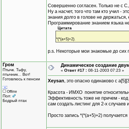
Совершенно согласен. Только не с С,
Ну а насчет, того что там кто учил - 
знания долго в голове не держаться, 
Программирование знанием языка не 
Цитата
*(*(a+5)+2).
p.s. Некоторые мои знакомые до сих 
Гром
Динамическое создание дву
Птычк. Тьфу,
«
Ответ #17 :
08-11-2003 07:23 »
птычник... Вот!
Готовлюсь к пенсии
Xeysan
, это опасно одинаково с a[5][
Offline
Красота - ИМХО понятие относитель
Пол:
Эффективность тоже не причем - код
Бодрый птах
сам создать листинг для 2-х случаев 
Просто запись *(*(a+5)+2) получаетс