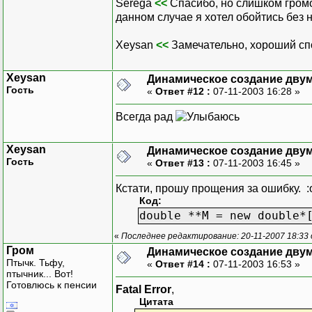
Serega
<<
Спасибо, но слишком громо
данном случае я хотел обойтись без н
Xeysan
<<
Замечательно, хороший спо
Xeysan
Динамическое создание дву
Гость
«
Ответ #12 :
07-11-2003 16:28 »
Всегда рад
Xeysan
Динамическое создание дву
Гость
«
Ответ #13 :
07-11-2003 16:45 »
Кстати, прошу прощения за ошибку. 
Код:
double **M = new double*
«
Последнее редактирование: 20-11-2007 18:33
Гром
Динамическое создание дву
Птычк. Тьфу,
«
Ответ #14 :
07-11-2003 16:53 »
птычник... Вот!
Готовлюсь к пенсии
Fatal Error
,
Цитата