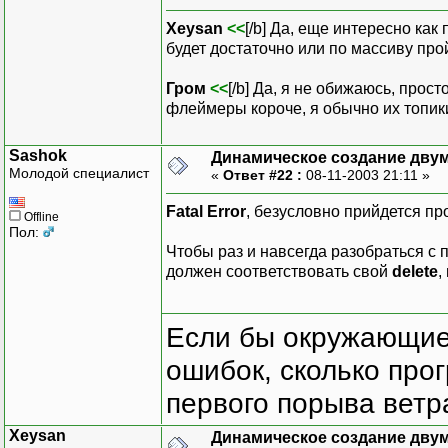
Xeysan
<<
[/b] Да, еще интересно как
будет достаточно или по массиву прой
Гром
<<
[/b] Да, я не обижаюсь, прос
флеймеры короче, я обычно их топики
Sashok
Динамическое создание дву
Молодой специалист
«
Ответ #22 :
08-11-2003 21:11 »
Fatal Error
, безусловно прийдется про
Offline
Пол:
Чтобы раз и навсегда разобраться с
должен соответствовать свой
delete
,
Если бы окружающие
ошибок, сколько про
первого порыва ветра
Xeysan
Динамическое создание дву