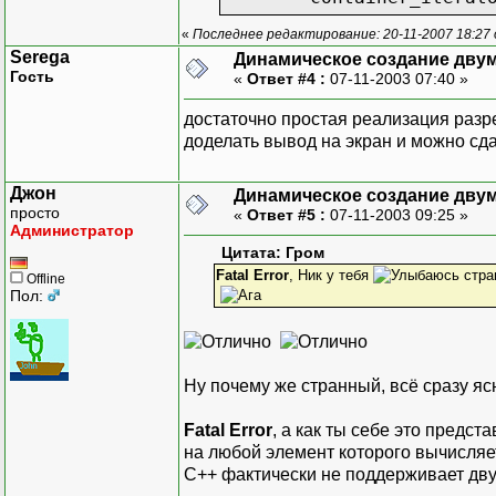
«
Последнее редактирование: 20-11-2007 18:27
private:
Serega
Динамическое создание дву
container_type* 
Гость
«
Ответ #4 :
07-11-2003 07:40 »
};
достаточно простая реализация раз
template <class value_ty
доделать вывод на экран и можно сд
ostream& operator<<(ostr
{
Джон
Динамическое создание дву
Indexer<value_ty
просто
«
Ответ #5 :
07-11-2003 09:25 »
Indexer<value_ty
Администратор
for(; begin != e
Цитата: Гром
return os;
Fatal Error
, Ник у тебя
стра
Offline
}
Пол:
template <class value_ty
class Matrix
{
Ну почему же странный, всё сразу яс
public:
typedef map<int,
Fatal Error
, а как ты себе это предс
typedef map<int,
на любой элемент которого вычисляе
typedef typename
С++ фактически не поддерживает дв