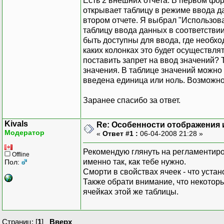
Есть 2 внешних отчета. В первом фо
открывает таблицу в режиме ввода да
втором отчете. Я выбрал "Использова
таблицу ввода данных в соответств
быть доступны для ввода, где необхо
каких колонках это будет осуществлят
поставить запрет на ввод значений? 
значения. В таблице значений можно
введена единица или ноль. Возможно
Заранее спасибо за ответ.
Kivals
Re: Особенности отображения 
Модератор
«
Ответ #1 :
06-04-2008 21:28 »
Рекомендую глянуть на регламентиров
Offline
именно так, как тебе нужно.
Пол:
Сморти в свойствах ячеек - что устан
Также обрати внимание, что некотор
ячейках этой же таблицы.
Страниц: [
1
]
Вверх