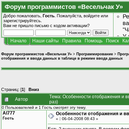
Форум программистов «Весельчак У»
Добро пожаловать,
Гость
. Пожалуйста,
войдите
или
Ре
зарегистрируйтесь
.
ва
Вам не пришло
письмо с кодом активации?
"Ч
У 
Начало
Наши сайты
Правила
Помощь
Поиск
Ка
от
зн
Форум программистов «Весельчак У»
>
Программирование
>
Прогр
отображения и ввода данных в таблице в режиме ввода данных
Страниц: [
1
]
Вниз
Тема: Особенности отображения и в
Автор
раз)
0 Пользователей и 1 Гость смотрят эту тему.
Al777
Особенности отображения и вв
Гость
«
:
06-04-2008 08:43 »