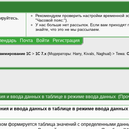
Рекомендуем проверить настройки временной зо
ируйтесь
.
"Часовой пояс:").
У нас больше нет рассылок. Если вам приходят п
знайте, что это не мы рассылаем.
лендарь
Почта
Войти
Регистрация
аммирование 1С
>
1С 7.x
(Модераторы:
Harry
,
Kivals
,
Naghual
) > Тема:
О
ия и ввода данных в таблице в режиме ввода данных (Проч
ния и ввода данных в таблице в режиме ввода данных
рвом формируется таблица значений с определенными данн