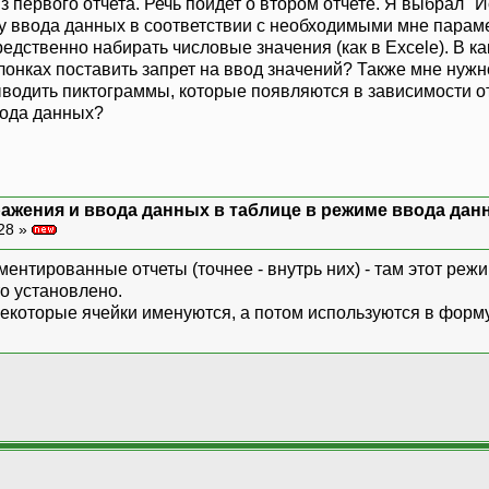
з первого отчета. Речь пойдет о втором отчете. Я выбрал "
у ввода данных в соответствии с необходимыми мне парам
едственно набирать числовые значения (как в Excele). В как
лонках поставить запрет на ввод значений? Также мне нужн
водить пиктограммы, которые появляются в зависимости от
вода данных?
ажения и ввода данных в таблице в режиме ввода дан
28 »
ентированные отчеты (точнее - внутрь них) - там этот режи
то установлено.
некоторые ячейки именуются, а потом используются в форму