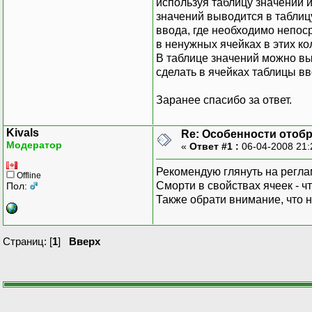
используя таблицу значений и
значений выводится в таблиц
ввода, где необходимо непоср
в ненужных ячейках в этих ко
В таблице значений можно вы
сделать в ячейках таблицы в
Заранее спасибо за ответ.
Kivals
Re: Особенности отобр
Модератор
«
Ответ #1 :
06-04-2008 21:
Рекомендую глянуть на реглам
Offline
Сморти в свойствах ячеек - ч
Пол:
Также обрати внимание, что 
Страниц: [
1
]
Вверх