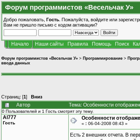
Форум программистов «Весельчак У»
Добро пожаловать,
Гость
. Пожалуйста,
войдите
или
зарегистр
Вам не пришло
письмо с кодом активации?
Начало
Наши сайты
Правила
Помощь
Поиск
Ка
Форум программистов «Весельчак У»
>
Программирование
>
Прогр
ввода данных
Страниц: [
1
]
Вниз
Автор
Тема: Особенности отображен
0 Пользователей и 1 Гость смотрят эту тему.
Al777
Особенности отображе
Гость
«
:
06-04-2008 08:43 »
Есть 2 внешних отчета. В пе