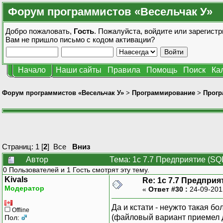
Форум программистов «Весельчак У»
Добро пожаловать,
Гость
. Пожалуйста,
войдите
или
зарегистр
Вам не пришло
письмо с кодом активации?
Начало
Наши сайты
Правила
Помощь
Поиск
Ка
Форум программистов «Весельчак У»
>
Программирование
>
Прогр
Страниц:
1
[
2
]
Все
Вниз
Автор
Тема: 1с 7.7 Предприятие (SQ
0 Пользователей и 1 Гость смотрят эту тему.
Kivals
Re: 1с 7.7 Предприя
Модератор
«
Ответ #30 :
24-09-201
Да и кстати - неужто такая б
Offline
(файловый вариант приемел д
Пол: