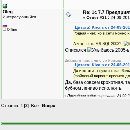
Oleg
Re: 1с 7.7 Предприя
Интересующийся
«
Ответ #31 :
24-09-201
Цитата: Kivals от 24-09-201
Offline
Родная - нет, но в сети можно 
А что - есть MS SQL 2003?
Описался
2005-ы
Добавлено через 1 минуту и 9 секунд:
Цитата: Kivals от 24-09-201
Да и кстати - неужто такая бол
(файловый вариант приемел для
Да, база совсем крохотная, т
бубном лениво исполнять.
«
Последнее редактирование: 24-09-2
Страниц:
1
[
2
]
Все
Вверх