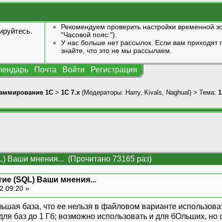
Рекомендуем проверить настройки временной зо
ируйтесь
.
"Часовой пояс:").
У нас больше нет рассылок. Если вам приходят п
знайте, что это не мы рассылаем.
лендарь
Почта
Войти
Регистрация
аммирование 1С
>
1С 7.x
(Модераторы:
Harry
,
Kivals
,
Naghual
) > Тема:
1
L) Ваши мнения... (Прочитано 73165 раз)
тие (SQL) Ваши мнения...
2 09:20 »
ольшая база, что ее нельзя в файловом варианте использова
ля баз до 1 Гб; возможно использовать и для бОльших, но 