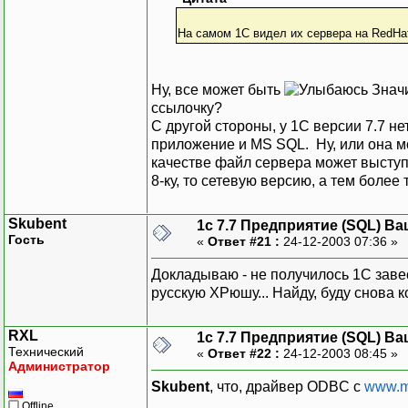
На самом 1С видел их сервера на RedHa
Ну, все может быть
Значи
ссылочку?
С другой стороны, у 1С версии 7.7 не
приложение и MS SQL. Ну, или она мо
качестве файл сервера может выступа
8-ку, то сетевую версию, а тем более
Skubent
1с 7.7 Предприятие (SQL) Ва
Гость
«
Ответ #21 :
24-12-2003 07:36 »
Докладываю - не получилось 1С заве
русскую ХРюшу... Найду, буду снова 
RXL
1с 7.7 Предприятие (SQL) Ва
Технический
«
Ответ #22 :
24-12-2003 08:45 »
Администратор
Skubent
, что, драйвер ODBC с
www.m
Offline