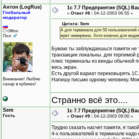
Антон (LogRus)
1с 7.7 Предприятие (SQL) Ва
Глобальный
«
Ответ #8 :
04-12-2003 06:55 »
модератор
Цитата: Sem
А для терминала для 50 пользователей 
Offline
Пол:
жрет немерянно. Хотя конечно для моде
Бумаю ты заблуждаешься памяти не та
транзакции локальны. для терпимой р
плюс терминалы из винды обычной по
весь экран.
Есть другой вариат перековырять 1С
Внимание! Люблю
Напишу письмо одному человеку. Мож
сахар в кубиках!
Странно всё это....
Sem
1с 7.7 Предприятие (SQL) Ва
Гость
«
Ответ #9 :
04-12-2003 09:00 »
Трудно сказать насчет памяти, я тако
4-х пользователей в терминале надо 