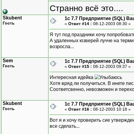
Странно всё это....
Skubent
1с 7.7 Предприятие (SQL) Ва
Гость
«
Ответ #14 :
08-12-2003 08:30 »
Я тут под праздники хочу попробоват
А удаленных юзверей лучче на термин
возросла...
Sem
1с 7.7 Предприятие (SQL) Ва
Гость
«
Ответ #15 :
08-12-2003 09:37 »
Интересная идейка
Хотя вряд ли получиться. В инете пис
Соответсвенно, невозможен и перехо
Skubent
1с 7.7 Предприятие (SQL) Ва
Гость
«
Ответ #16 :
08-12-2003 10:18 »
Вот я и хочу проверить сие утвержден
все сделать...