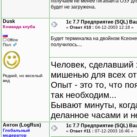
получаем не менее гигабайта ОЗУ для
будет не загружена.
Dusk
1с 7.7 Предприятие (SQL) Ва
Команда клуба
«
Ответ #10 :
04-12-2003 12:18 »
Будет терминалка на двойном Ксеоне с
Offline
получилось....
Пол:
Человек, сделавший х
мишенью для всех о
Редкий, но веселый
вид
Опыт - это то, что по
так необходим...
Бывают минуты, когда
деланное часами и не
Антон (LogRus)
1с 7.7 Предприятие (SQL) Ва
Глобальный
«
Ответ #11 :
07-12-2003 16:46 »
модератор