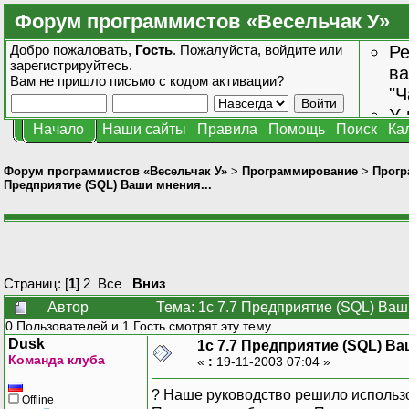
Форум программистов «Весельчак У»
Добро пожаловать,
Гость
. Пожалуйста,
войдите
или
Ре
зарегистрируйтесь
.
ва
Вам не пришло
письмо с кодом активации?
"Ч
У 
Начало
Наши сайты
Правила
Помощь
Поиск
Ка
от
зн
Форум программистов «Весельчак У»
>
Программирование
>
Прогр
Предприятие (SQL) Ваши мнения...
Страниц: [
1
]
2
Все
Вниз
Автор
Тема: 1с 7.7 Предприятие (SQL) Ваш
0 Пользователей и 1 Гость смотрят эту тему.
Dusk
1с 7.7 Предприятие (SQL) Ва
Команда клуба
«
:
19-11-2003 07:04 »
? Наше руководство решило использо
Offline