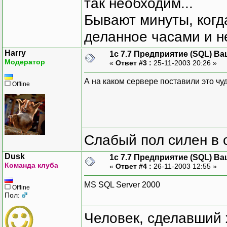
так необходим...
Бывают минуты, когда
деланное часами и не
Harry
1с 7.7 Предприятие (SQL) Ва
Модератор
«
Ответ #3 :
25-11-2003 20:26 »
А на каком сервере поставили это ч
Offline
Слабый пол силен в 
Dusk
1с 7.7 Предприятие (SQL) Ва
Команда клуба
«
Ответ #4 :
26-11-2003 12:55 »
MS SQL Server 2000
Offline
Пол:
Человек, сделавший х