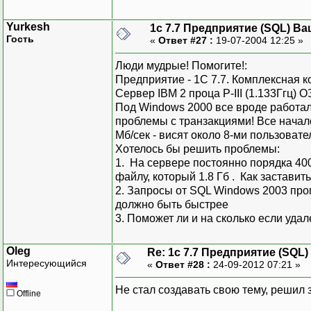
Yurkesh
1с 7.7 Предприятие (SQL) Ва
Гость
«
Ответ #27 :
19-07-2004 12:25 »
Люди мудрые! Помогите!:
Предприятие - 1С 7.7. Комплексная 
Сервер IBM 2 проца P-III (1.133Ггц) 
Под Windows 2000 все вроде работал
проблемы с транзакциями! Все начал
Мб/сек - висят около 8-ми пользовате
Хотелось бы решить проблемы:
1. На сервере постоянно порядка 400
файлу, который 1.8 Гб . Как застави
2. Запросы от SQL Windows 2003 проп
должно быть быстрее
3. Поможет ли и на сколько если уда
Oleg
Re: 1с 7.7 Предприятие (SQL)
Интересующийся
«
Ответ #28 :
24-09-2012 07:21 »
Не стал создавать свою тему, решил 
Offline