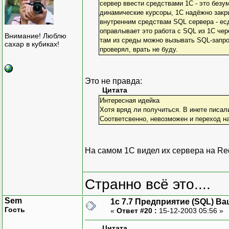
сервер ввести средствами 1С - это безу
динамические курсоры, 1С надёжно закр
внутренним средствам SQL сервера - есд
оправлывает это работа с SQL из 1С чер
Внимание! Люблю
там из среды можно вызывать SQL-запро
сахар в кубиках!
проверял, врать не буду.
Это не правда:
Цитата
Интересная идейка
Хотя вряд ли получиться. В инете писали
Соответсвенно, невозможен и переход на
На самом 1С видел их сервера на Re
Странно всё это....
Sem
1с 7.7 Предприятие (SQL) Ва
Гость
«
Ответ #20 :
15-12-2003 05:56 »
Цитата