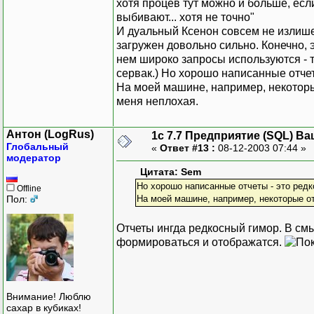
хотя процев тут можно и больше, есл
выбивают... хотя не точно"
И дуальный Ксенон совсем не излише
загружен довольно сильно. Конечно, э
нем широко запросы используются - т
сервак.) Но хорошо написанные отче
На моей машине, например, некоторы
меня неплохая.
Антон (LogRus)
1с 7.7 Предприятие (SQL) Ва
Глобальный
«
Ответ #13 :
08-12-2003 07:44 »
модератор
Цитата: Sem
Но хорошо написанные отчеты - это ред
Offline
Пол:
На моей машине, например, некоторые от
Отчеты ингда редкосный гимор. В см
формироваться и отображатся.
Внимание! Люблю
сахар в кубиках!