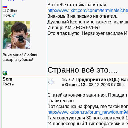
Вот тебе статейка занятная:
http://www.ixbt.com/comm/terminals2.ht
Offline
Пол:
Знакомый на письмо не ответил.
Дуальный Ксенон мне кажется излиш
И ваще AMD FOREVER!
Это я так шутю. Нервирует засилие И
Внимание! Люблю
сахар в кубиках!
Странно всё это....
Sem
1с 7.7 Предприятие (SQL) Ва
Гость
«
Ответ #12 :
08-12-2003 07:09 »
Статейка конечно занятная. Правда т
значительно.
Вот ссылочка на форум, где такой во
http://www.kuban.ru/forum_new/forum9/f
Там советуют для 30 пользователей 1
"4 процессорный 1 гиг оперативки и е