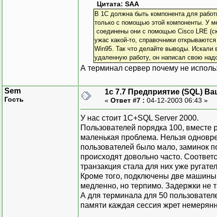
Цитата: SAA
В 1С должна быть компонента для работ
только с помощью этой компоненты. У ме
соединены они с помощью Cisco LRE (ско
ужас какой-то, справочники открываются 
Win95. Так что делайте выводы. Искали 
удаленную работу, он написал свою надст
А терминал сервер почему не исполь
Sem
1с 7.7 Предприятие (SQL) Ва
Гость
«
Ответ #7 :
04-12-2003 06:43 »
У нас стоит 1С+SQL Server 2000.
Пользователей порядка 100, вместе р
маленькая проблема. Нельзя одновре
пользователей было мало, заминок по
происходят довольно часто. Соответ
транзакция стала для них уже руга
Кроме того, подключены две машины с
медленно, но терпимо. Задержки не т
А для терминала для 50 пользовател
памяти каждая сессия жрет немерян