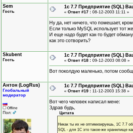
Sem
1с 7.7 Предприятие (SQL) Ва
Гость
«
Ответ #17 :
08-12-2003 11:11 »
Ну да, нет ничего, что помешает, кро
Если только MySQL использует тот же
И еще надо будет как-то будет обману
как это сотворить?
Skubent
1с 7.7 Предприятие (SQL) Ва
Гость
«
Ответ #18 :
09-12-2003 08:08 »
Вот поколдую маленько, потом сообщ
Антон (LogRus)
1с 7.7 Предприятие (SQL) Ва
Глобальный
«
Ответ #19 :
11-12-2003 15:38 »
модератор
Вот чего человек написал мене:
Здрав будь,
Offline
Пол:
Цитата
Никак ты их не оптимизируешь, 1С 7.7 о
SQL - для 1С это такое-же хранилище как