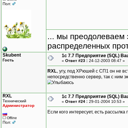
Пол:
... мы преодолеваем 
распределенных прот
Skubent
1с 7.7 Предприятие (SQL) Ва
Гость
«
Ответ #23 :
24-12-2003 08:47 »
RXL
, угу, под ХРюшей с СП1 он не вс
непосредственно сервер, так с ним э
RXL
1с 7.7 Предприятие (SQL) Ва
Технический
«
Ответ #24 :
29-01-2004 10:53 »
Администратор
Если кого интересует, есть рассылка 
Offline
Пол: