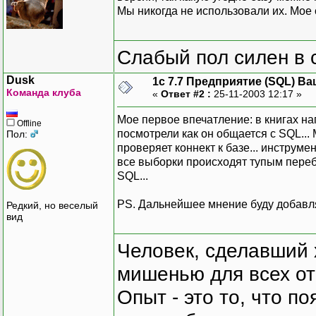
Мы никогда не использовали их. Мое 
Слабый пол силен в 
Dusk
1с 7.7 Предприятие (SQL) Ва
Команда клуба
«
Ответ #2 :
25-11-2003 12:17 »
Мое первое впечатление: в книгах нап
Offline
посмотрели как он общается с SQL... 
Пол:
проверяет коннект к базе... инструм
все выборки происходят тупым пере
SQL...
PS. Дальнейшее мнение буду добавля
Редкий, но веселый
вид
Человек, сделавший х
мишенью для всех о
Опыт - это то, что по