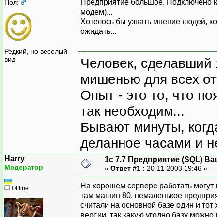
Предприятие большое. Подключено к б
Пол:
модем)...
Хотелось бы узнать мнение людей, ко
ожидать...
Редкий, но веселый
вид
Человек, сделавший х
мишенью для всех о
Опыт - это то, что по
так необходим...
Бывают минуты, когда
деланное часами и не
Harry
1с 7.7 Предприятие (SQL) Ва
Модератор
«
Ответ #1 :
20-11-2003 19:46 »
На хорошем сервере работать могут и
Offline
там машин 80, немаленькое предприят
считали на основной базе один и тот 
версии, так какую угодно базу можно 