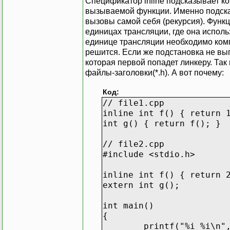
Спецификатор inline подсказывает ко
вызываемой функции. Именно подсказы
вызовы самой себя (рекурсия). Функ
единицах трансляции, где она исполь
единице трансляции необходимо компи
решится. Если же подстановка не вып
которая первой попадет линкеру. Так
файлы-заголовки(*.h). А вот почему:
Код:
// file1.cpp
inline int f() { return 
int g() { return f(); }
// file2.cpp
#include <stdio.h>
inline int f() { return 
extern int g();
int main()
{
printf("%i %i\n"