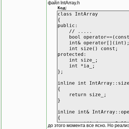
файл IntArray.h
Код:
class IntArray
{
public:
// .....
bool operator==(const 
int& operator[](int)
int size() const;
protected:
int size_;
int *ia_;
};
inline int IntArray::siz
{
return size_;
}
inline int& IntArray::op
{
assert(index >= 0 && i
до этого момента все ясно. Но реал