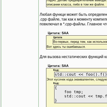
Ладно, делаю предварительные выводы: 
описании класса, либо в том же файле.
Любая функци может быть определена 
.cpp файле, так как к моменту компи
повключал в *.cpp-файлы. Главное ч
Цитата: SAA
Цитата
Во-первых, перед тем, как использо
Вот здесь ты ошибаешься.
Для вызова нестатических функций к
Цитата: SAA
Код:
std::cout << foo().f(
Этот кусочек кода эквивалентен, следу
Код:
{
foo tmp;
std::cout << tmp.f
}