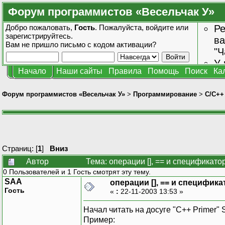
Форум программистов «Весельчак У»
Добро пожаловать,
Гость
. Пожалуйста,
войдите
или
Ре
зарегистрируйтесь
.
ва
Вам не пришло
письмо с кодом активации?
"Ч
У 
Начало
Наши сайты
Правила
Помощь
Поиск
Ка
от
зн
Форум программистов «Весельчак У»
>
Программирование
>
C/C++
Страниц: [
1
]
Вниз
Автор
Тема: операции [], == и спецификато
0 Пользователей и 1 Гость смотрят эту тему.
SAA
операции [], == и специфика
Гость
«
:
22-11-2003 13:53 »
Начал читать на досуге "C++ Primer" 
Пример: