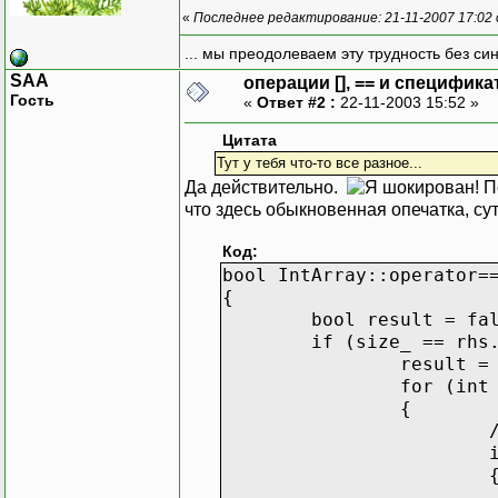
«
Последнее редактирование: 21-11-2007 17:02
... мы преодолеваем эту трудность без си
SAA
операции [], == и специфика
Гость
«
Ответ #2 :
22-11-2003 15:52 »
Цитата
Тут у тебя что-то все разное...
Да действительно.
По
что здесь обыкновенная опечатка, с
Код:
bool IntArray::operator=
{
bool result = fa
if (size_ == rhs
result =
for (int
{