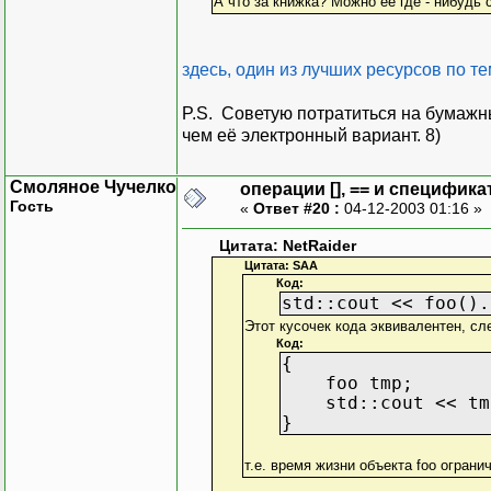
А что за книжка? Можно ее где - нибудь 
здесь, один из лучших ресурсов по т
P.S. Советую потратиться на бумажн
чем её электронный вариант. 8)
Смоляное Чучелко
операции [], == и специфика
Гость
«
Ответ #20 :
04-12-2003 01:16 »
Цитата: NetRaider
Цитата: SAA
Код:
std::cout << foo().
Этот кусочек кода эквивалентен, с
Код:
{
foo tmp;
std::cout << tmp
}
т.е. время жизни объекта foo ограни