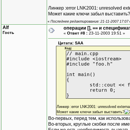
Линкер :error LNK2001: unresolved exte
Может какие ключи забыл выставить
«
Последнее редактирование: 21-11-2007 17:07
Alf
операции [], == и специфика
Гость
«
Ответ #8 :
23-11-2003 19:51 »
Цитата: SAA
Код:
// main.cpp
#include <iostream>
#include "foo.h"
int main()
{
std::cout << 
return 0;
}
Линкер :error LNK2001: unresolved externa
Может какие ключи забыл выставить?
Во-первых, перед тем, как использов
Во-вторых, круглые скобки после име
Если же есть необходимость вызвать 