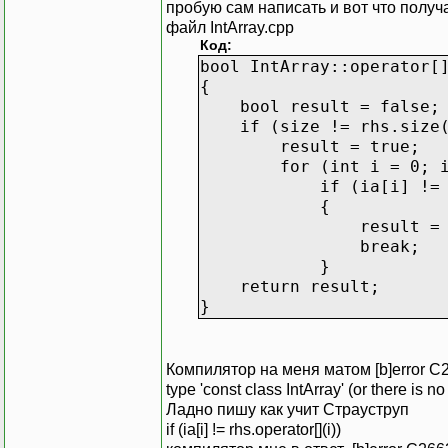
return ia_[i];
пробую сам написать и вот что получ
}
файл IntArray.cpp
Код:
bool IntArray::operator[
{
bool result = false;
if (size != rhs.size(
result = true;
for (int i = 0; int
if (ia[i] != rhs[i
{
result = fal
break;
}
return result;
}
Компилятор на меня матом [b]error C2678
type 'const class IntArray' (or there is n
Ладно пишу как учит Страуструп
if (ia[i] != rhs.operator[](i))