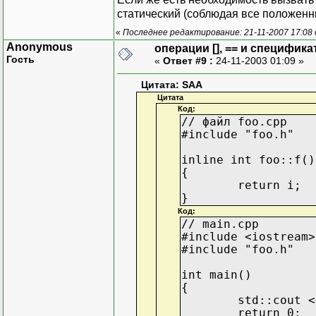
статический (соблюдая все положенн
«
Последнее редактирование: 21-11-2007 17:08
Anonymous
операции [], == и специфика
Гость
«
Ответ #9 :
24-11-2003 01:09 »
Цитата: SAA
Цитата
Код:
// файл foo.cpp
#include "foo.h"
inline int foo::f()
{
return i;
}
Код:
// main.cpp
#include <iostream>
#include "foo.h"
int main()
{
std::cout <
return 0;