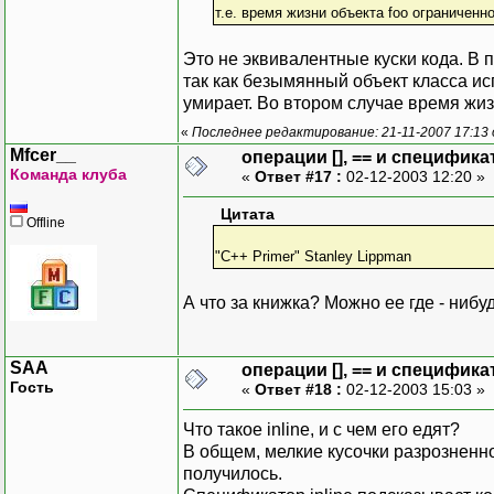
т.е. время жизни объекта foo ограниченн
Это не эквивалентные куски кода. В 
так как безымянный объект класса исп
умирает. Во втором случае время жизн
«
Последнее редактирование: 21-11-2007 17:13
Mfcer__
операции [], == и специфика
Команда клуба
«
Ответ #17 :
02-12-2003 12:20 »
Цитата
Offline
"C++ Primer" Stanley Lippman
А что за книжка? Можно ее где - нибу
SAA
операции [], == и специфика
Гость
«
Ответ #18 :
02-12-2003 15:03 »
Что такое inline, и с чем его едят?
В общем, мелкие кусочки разрозненн
получилось.