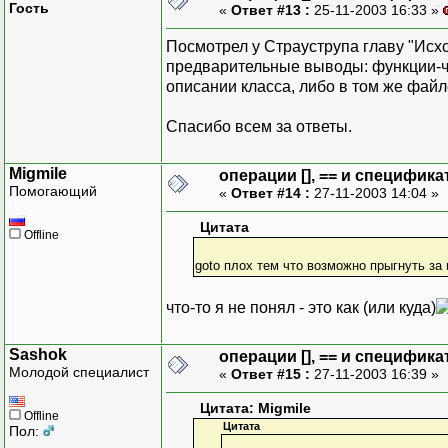
Гость
«
Ответ #13 :
25-11-2003 16:33 »
Посмотрел у Страуструпа главу "Исх
предварительные выводы: функции-чл
описании класса, либо в том же файле
Спасибо всем за ответы.
Migmile
операции [], == и специфика
Помогающий
«
Ответ #14 :
27-11-2003 14:04 »
Цитата
Offline
goto плох тем что возможно прыгнуть за
что-то я не понял - это как (или куда)
Sashok
операции [], == и специфика
Молодой специалист
«
Ответ #15 :
27-11-2003 16:39 »
Цитата: Migmile
Offline
Цитата
Пол: