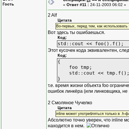
Гость
«
Ответ #11 :
24-11-2003 06:02 »
2 Alf
Цитата
Во-первых, перед тем, как использовать 
Вот здесь ты ошибаешься.
Код:
std::cout << foo().f();
Этот кусочек кода эквивалентен, сл
Код:
{
foo tmp;
std::cout << tmp.f()
}
т.е. время жизни объекта foo огранич
ошибок линкёра (или линковщика, не 
2 Смоляное Чучелко
Цитата
inline может употребляться только в .h-ф
Абсолютно точно уверен, что inline м
находится в нем.