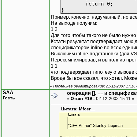
return 0;
}
Пример, конечно, надуманный, но все
На выходе получим:
1 2
Для того чтобы такого не было нужно
Кстати результат подтверждает мою д
спецификатором inline во всех едини
Выключим inline-подстановки (для VS
Перекомпилировав, и выполнив прог
1 1
что подтверждает гипотезу о вызове
Вроде бы все сказал, что хотел. Може
«
Последнее редактирование: 21-11-2007 17:16
SAA
операции [], == и специфика
Гость
«
Ответ #19 :
02-12-2003 15:11 »
Цитата: Mfcer__
Цитата
"C++ Primer" Stanley Lippman