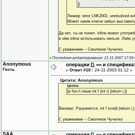
}
Линкер :error LNK2001: unresolved ext
Может какие ключи забыл выставит
Да нет, ты не понял. inline может употре
в нём inline использовать нельзя. Либо убери
С уважением -- Смоляное Чучелко
«
Последнее редактирование: 21-11-2007 17:09
Anonymous
операции [], == и специфика
Гость
«
Ответ #10 :
24-11-2003 01:12 »
Цитата: Anonymous
Цитата
(в foo.h пиши int f (int i) {return i;})
Виноват. Разумеется, int f (void) {return i;}
С уважением -- Смоляное Чучелко
SAA
операции [], == и специфика