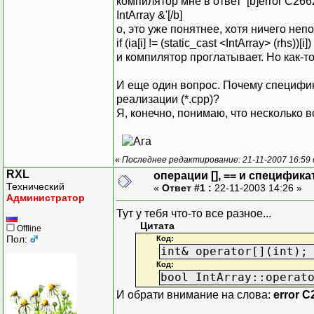
компилятор мне в ответ [b]error C2662: '[
IntArray &'[/b]
о, это уже понятнее, хотя ничего неп
if (ia[i] != (static_cast <IntArray> (rhs))[i])
и компилятор проглатывает. Но как-т
И еще один вопрос. Почему специфик
реализации (*.cpp)?
Я, конечно, понимаю, что несколько 
«
Последнее редактирование: 21-11-2007 16:59
RXL
операции [], == и специфика
Технический
«
Ответ #1 :
22-11-2003 14:26 »
Администратор
Тут у тебя что-то все разное...
Цитата
Offline
Пол:
Код:
int& operator[](int);
Код:
bool IntArray::operat
И обрати внимание на слова:
error C