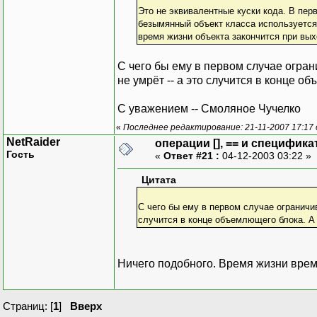
Это не эквивалентные куски кода. В пер
безымянный объект класса используется 
время жизни объекта закончится при выход
С чего бы ему в первом случае огран
не умрёт -- а это случится в конце об
С уважением -- Смоляное Чучелко
«
Последнее редактирование: 21-11-2007 17:17
NetRaider
операции [], == и специфика
Гость
«
Ответ #21 :
04-12-2003 03:22 »
Цитата
С чего бы ему в первом случае ограничив
случится в конце объемлющего блока. А г
Ничего подобного. Время жизни врем
Страниц: [
1
]
Вверх