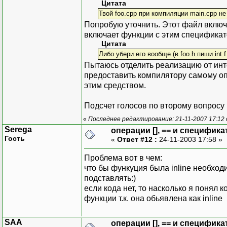
Цитата
Твой foo.cpp при компиляции main.cpp не 
Попробую уточнить. Этот файл включ
включает функции с этим спецификат
Цитата
Либо убери его вообще (в foo.h пиши int f (in
Пытаюсь отделить реализацию от ин
предоставить компилятору самому опре
этим средством.
Подсчет голосов по второму вопросу 
«
Последнее редактирование: 21-11-2007 17:12
Serega
операции [], == и специфика
Гость
«
Ответ #12 :
24-11-2003 17:58 »
Проблема вот в чем:
что бы функуция была inline необходи
подставлять:)
если кода нет, то насколько я понял 
функции т.к. она обьявлена как inline
SAA
операции [], == и специфика