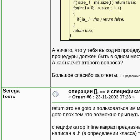
if( size_ != rhs.size() ) return false;
for(int i = 0; i < size_; i++)
{
if( ia_
!= rhs
) return false;
}
return true;
}
А ничего, что у тебя выход из процед
процедуры должен быть в одном месте
А как насчет второго вопроса?
Большое спасибо за ответы.
// "Продолжим 
Serega
операции [], == и специфика
Гость
«
Ответ #6 :
23-11-2003 07:28 »
return это не goto и пользоваться им
goto плох тем что возможно прыгнут
спецификатор inline какраз предназнач
написан в .h (в определении класса) 