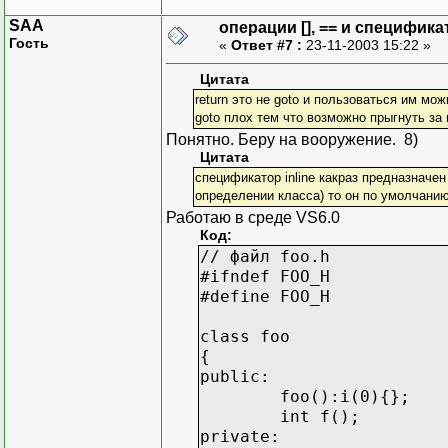
SAA
операции [], == и специфика
Гость
«
Ответ #7 :
23-11-2003 15:22 »
Цитата
return это не goto и пользоваться им мож
goto плох тем что возможно прыгнуть за
Понятно. Беру на вооружение. 8)
Цитата
спецификатор inline какраз предназначен 
определении класса) то он по умолчанию 
Работаю в среде VS6.0
Код:
// файл foo.h
#ifndef FOO_H
#define FOO_H
class foo
{
public:
foo():i(0){};
int f();
private: