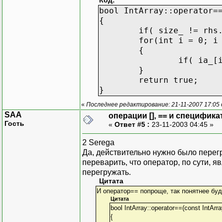
Код:
bool IntArray::operator=
{
if( size_ != rhs
for(int i = 0; i
{
if( ia_[
}
return true;
}
«
Последнее редактирование: 21-11-2007 17:05
SAA
операции [], == и специфика
Гость
«
Ответ #5 :
23-11-2003 04:45 »
2 Serega
Да, действительно нужно было перегру
переварить, что оператор, по сути, 
перегружать.
Цитата
И оператор== попроще, так понятнее буд
Цитата
bool IntArray::operator==(const IntArr
{