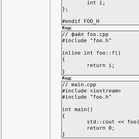
int i;
};
#endif FOO_H
Код:
// файл foo.cpp
#include "foo.h"
inline int foo::f()
{
return i;
}
Код:
// main.cpp
#include <iostream>
#include "foo.h"
int main()
{
std::cout << foo
return 0;
}