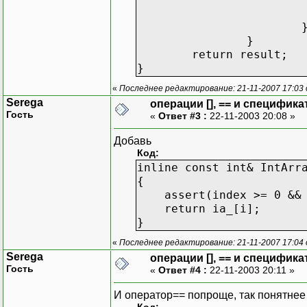
}
return result;
}
«
Последнее редактирование: 21-11-2007 17:03
Serega
операции [], == и специфика
Гость
«
Ответ #3 :
22-11-2003 20:08 »
Добавь
Код:
inline const int& IntArr
{
assert(index >= 0 && i
return ia_[i];
}
«
Последнее редактирование: 21-11-2007 17:04
Serega
операции [], == и специфика
Гость
«
Ответ #4 :
22-11-2003 20:11 »
И оператор== попроще, так понятнее