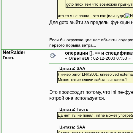
goto плох тем что возможно прыгну
что-то я не понял - это как (или куда)
Для goto выйти за пределы функции не
Если бы окружающие нас объекты содержа
первого порыва ветра...
NetRaider
операции [], == и специфика
Гость
«
Ответ #16 :
02-12-2003 07:53 »
Цитата: SAA
Линкер :error LNK2001: unresolved externa
Может какие ключи забыл выставить?
Это происходит потому, что inline-ф
котрой она используется.
Цитата: Гость
Да нет, ты не понял. inline может употре
Цитата: SAA