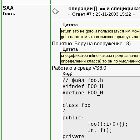
SAA
операции [], == и специфика
Гость
«
Ответ #7 :
23-11-2003 15:22 »
Цитата
return это не goto и пользоваться им мож
goto плох тем что возможно прыгнуть за
Понятно. Беру на вооружение. 8)
Цитата
спецификатор inline какраз предназначен 
определении класса) то он по умолчанию 
Работаю в среде VS6.0
Код:
// файл foo.h
#ifndef FOO_H
#define FOO_H
class foo
{
public:
foo():i(0){};
int f();
private: