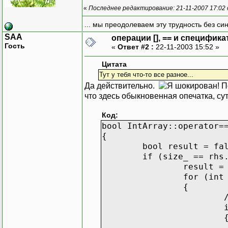
«
Последнее редактирование: 21-11-2007 17:02
... мы преодолеваем эту трудность без си
SAA
операции [], == и специфика
Гость
«
Ответ #2 :
22-11-2003 15:52 »
Цитата
Тут у тебя что-то все разное...
Да действительно.
По
что здесь обыкновенная опечатка, с
Код:
bool IntArray::operator=
{
bool result = fa
if (size_ == rhs
result =
for (int
{