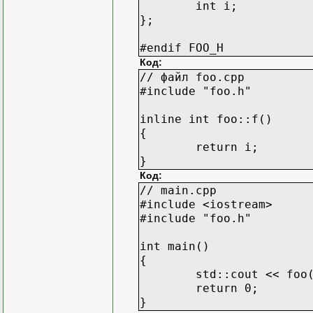
int i;
};
#endif FOO_H
Код:
// файл foo.cpp
#include "foo.h"
inline int foo::f()
{
return i;
}
Код:
// main.cpp
#include <iostream>
#include "foo.h"
int main()
{
std::cout << foo
return 0;
}