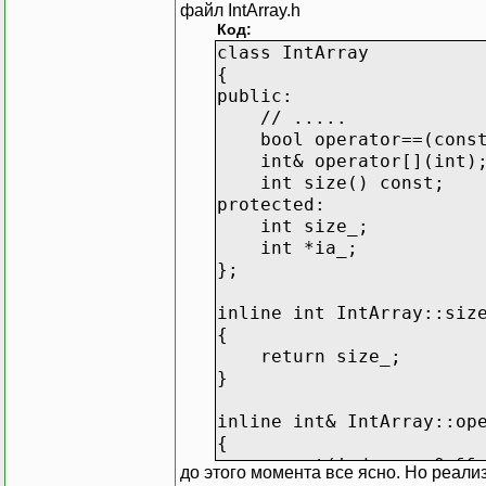
файл IntArray.h
Код:
class IntArray
{
public:
// .....
bool operator==(const 
int& operator[](int)
int size() const;
protected:
int size_;
int *ia_;
};
inline int IntArray::siz
{
return size_;
}
inline int& IntArray::op
{
assert(index >= 0 && i
до этого момента все ясно. Но реал