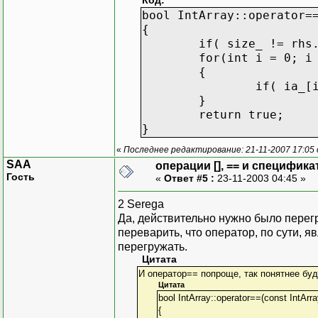
Код:
bool IntArray::operator=
{
if( size_ != rhs
for(int i = 0; i
{
if( ia_[
}
return true;
}
«
Последнее редактирование: 21-11-2007 17:05
SAA
операции [], == и специфика
Гость
«
Ответ #5 :
23-11-2003 04:45 »
2 Serega
Да, действительно нужно было перегру
переварить, что оператор, по сути, 
перегружать.
Цитата
И оператор== попроще, так понятнее буд
Цитата
bool IntArray::operator==(const IntArr
{