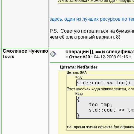
А что за книжка? Можно ее где - нибудь 
здесь, один из лучших ресурсов по т
P.S. Советую потратиться на бумажн
чем её электронный вариант. 8)
Смоляное Чучелко
операции [], == и специфика
Гость
«
Ответ #20 :
04-12-2003 01:16 »
Цитата: NetRaider
Цитата: SAA
Код:
std::cout << foo().
Этот кусочек кода эквивалентен, с
Код:
{
foo tmp;
std::cout << tmp
}
т.е. время жизни объекта foo ограни