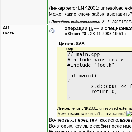
Линкер :error LNK2001: unresolved exte
Может какие ключи забыл выставить
«
Последнее редактирование: 21-11-2007 17:07
Alf
операции [], == и специфика
Гость
«
Ответ #8 :
23-11-2003 19:51 »
Цитата: SAA
Код:
// main.cpp
#include <iostream>
#include "foo.h"
int main()
{
std::cout << 
return 0;
}
Линкер :error LNK2001: unresolved externa
Может какие ключи забыл выставить?
Во-первых, перед тем, как использов
Во-вторых, круглые скобки после име
Если же есть необходимость вызвать 