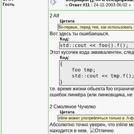
Гость
«
Ответ #11 :
24-11-2003 06:02 »
2 Alf
Цитата
Во-первых, перед тем, как использовать 
Вот здесь ты ошибаешься.
Код:
std::cout << foo().f();
Этот кусочек кода эквивалентен, сл
Код:
{
foo tmp;
std::cout << tmp.f()
}
т.е. время жизни объекта foo огранич
ошибок линкёра (или линковщика, не 
2 Смоляное Чучелко
Цитата
inline может употребляться только в .h-ф
Абсолютно точно уверен, что inline м
находится в нем.