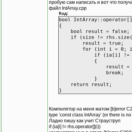
return ia_[i];
пробую сам написать и вот что получ
}
файл IntArray.cpp
Код:
bool IntArray::operator[
{
bool result = false;
if (size != rhs.size(
result = true;
for (int i = 0; int
if (ia[i] != rhs[i
{
result = fal
break;
}
return result;
}
Компилятор на меня матом [b]error C2678
type 'const class IntArray' (or there is n
Ладно пишу как учит Страуструп
if (ia[i] != rhs.operator[](i))