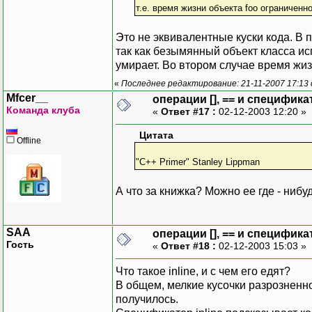
т.е. время жизни объекта foo ограниченн
Это не эквивалентные куски кода. В 
так как безымянный объект класса исп
умирает. Во втором случае время жизн
«
Последнее редактирование: 21-11-2007 17:13
Mfcer__
операции [], == и специфика
Команда клуба
«
Ответ #17 :
02-12-2003 12:20 »
Цитата
Offline
"C++ Primer" Stanley Lippman
А что за книжка? Можно ее где - нибу
SAA
операции [], == и специфика
Гость
«
Ответ #18 :
02-12-2003 15:03 »
Что такое inline, и с чем его едят?
В общем, мелкие кусочки разрозненн
получилось.