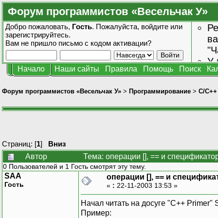
Форум программистов «Весельчак У»
Добро пожаловать,
Гость
. Пожалуйста,
войдите
или
Ре
зарегистрируйтесь
.
ва
Вам не пришло
письмо с кодом активации?
"Ч
У 
Начало
Наши сайты
Правила
Помощь
Поиск
Ка
от
зн
Форум программистов «Весельчак У»
>
Программирование
>
C/C++
Страниц: [
1
]
Вниз
Автор
Тема: операции [], == и спецификато
0 Пользователей и 1 Гость смотрят эту тему.
SAA
операции [], == и специфика
Гость
«
:
22-11-2003 13:53 »
Начал читать на досуге "C++ Primer" 
Пример: