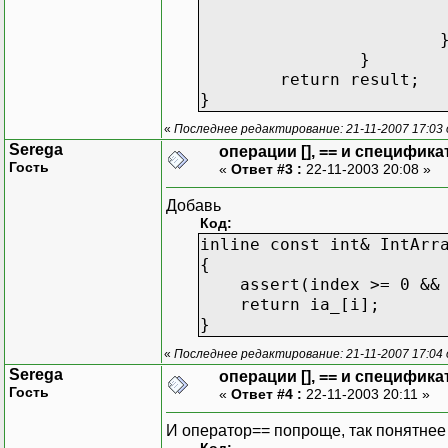
}
return result;
}
«
Последнее редактирование: 21-11-2007 17:03
Serega
операции [], == и специфика
Гость
«
Ответ #3 :
22-11-2003 20:08 »
Добавь
Код:
inline const int& IntArr
{
assert(index >= 0 && i
return ia_[i];
}
«
Последнее редактирование: 21-11-2007 17:04
Serega
операции [], == и специфика
Гость
«
Ответ #4 :
22-11-2003 20:11 »
И оператор== попроще, так понятнее