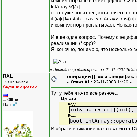
компилятор мне в ответ [b]error C2662: '[
IntArray &'[/b]
о, это уже понятнее, хотя ничего неп
if (ia[i] != (static_cast <IntArray> (rhs))[i])
и компилятор проглатывает. Но как-т
И еще один вопрос. Почему специфик
реализации (*.cpp)?
Я, конечно, понимаю, что несколько 
«
Последнее редактирование: 21-11-2007 16:59
RXL
операции [], == и специфика
Технический
«
Ответ #1 :
22-11-2003 14:26 »
Администратор
Тут у тебя что-то все разное...
Цитата
Offline
Пол:
Код:
int& operator[](int);
Код:
bool IntArray::operat
И обрати внимание на слова:
error C