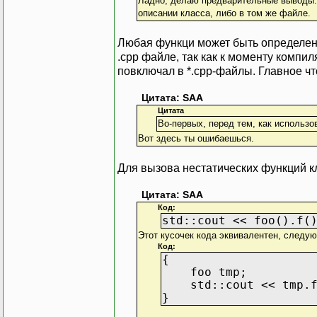
Ладно, делаю предварительные выводы: 
описании класса, либо в том же файле.
Любая функци может быть определена 
.cpp файле, так как к моменту компи
повключал в *.cpp-файлы. Главное ч
Цитата: SAA
Цитата
Во-первых, перед тем, как использо
Вот здесь ты ошибаешься.
Для вызова нестатических функций к
Цитата: SAA
Код:
std::cout << foo().f(
Этот кусочек кода эквивалентен, следу
Код:
{
foo tmp;
std::cout << tmp.f
}