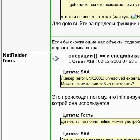
goto плох тем что возможно прыгну
что-то я не понял - это как (или куда)
Для goto выйти за пределы функции не
Если бы окружающие нас объекты содержа
первого порыва ветра...
NetRaider
операции [], == и специфика
Гость
«
Ответ #16 :
02-12-2003 07:53 »
Цитата: SAA
Линкер :error LNK2001: unresolved externa
Может какие ключи забыл выставить?
Это происходит потому, что inline-ф
котрой она используется.
Цитата: Гость
Да нет, ты не понял. inline может употре
Цитата: SAA