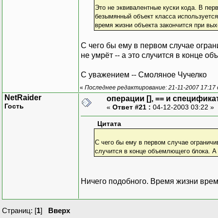
Это не эквивалентные куски кода. В пер
безымянный объект класса используется 
время жизни объекта закончится при выход
С чего бы ему в первом случае огран
не умрёт -- а это случится в конце об
С уважением -- Смоляное Чучелко
«
Последнее редактирование: 21-11-2007 17:17
NetRaider
операции [], == и специфика
Гость
«
Ответ #21 :
04-12-2003 03:22 »
Цитата
С чего бы ему в первом случае ограничив
случится в конце объемлющего блока. А г
Ничего подобного. Время жизни врем
Страниц: [
1
]
Вверх