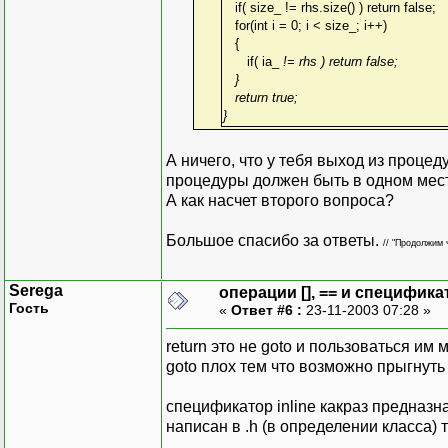
if( size_ != rhs.size() ) return false;
for(int i = 0; i < size_; i++)
{
if( ia_
!= rhs
) return false;
}
return true;
}
А ничего, что у тебя выход из процед
процедуры должен быть в одном месте
А как насчет второго вопроса?
Большое спасибо за ответы.
// "Продолжим 
Serega
операции [], == и специфика
Гость
«
Ответ #6 :
23-11-2003 07:28 »
return это не goto и пользоваться им
goto плох тем что возможно прыгнут
спецификатор inline какраз предназнач
написан в .h (в определении класса) 