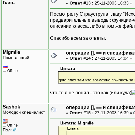
Гость
«
Ответ #13 :
25-11-2003 16:33 »
Посмотрел у Страуструпа главу "Исх
предварительные выводы: функции-чл
описании класса, либо в том же файле
Спасибо всем за ответы.
Migmile
операции [], == и специфика
Помогающий
«
Ответ #14 :
27-11-2003 14:04 »
Цитата
Offline
goto плох тем что возможно прыгнуть за
что-то я не понял - это как (или куда)
Sashok
операции [], == и специфика
Молодой специалист
«
Ответ #15 :
27-11-2003 16:39 »
Цитата: Migmile
Offline
Цитата
Пол: