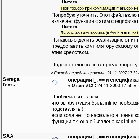
Цитата
Твой foo.cpp при компиляции main.cpp не 
Попробую уточнить. Этот файл включ
включает функции с этим спецификат
Цитата
Либо убери его вообще (в foo.h пиши int f (in
Пытаюсь отделить реализацию от ин
предоставить компилятору самому опре
этим средством.
Подсчет голосов по второму вопросу 
«
Последнее редактирование: 21-11-2007 17:12
Serega
операции [], == и специфика
Гость
«
Ответ #12 :
24-11-2003 17:58 »
Проблема вот в чем:
что бы функуция была inline необходи
подставлять:)
если кода нет, то насколько я понял 
функции т.к. она обьявлена как inline
SAA
операции [], == и специфика