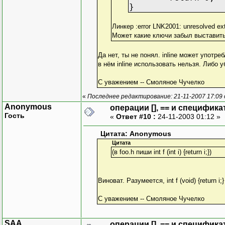
}
Линкер :error LNK2001: unresolved ext
Может какие ключи забыл выставит
Да нет, ты не понял. inline может употре
в нём inline использовать нельзя. Либо убери
С уважением -- Смоляное Чучелко
«
Последнее редактирование: 21-11-2007 17:09
Anonymous
операции [], == и специфика
Гость
«
Ответ #10 :
24-11-2003 01:12 »
Цитата: Anonymous
Цитата
(в foo.h пиши int f (int i) {return i;})
Виноват. Разумеется, int f (void) {return i;}
С уважением -- Смоляное Чучелко
SAA
операции [], == и специфика