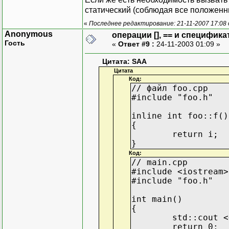
статический (соблюдая все положенн
«
Последнее редактирование: 21-11-2007 17:08
Anonymous
операции [], == и специфика
Гость
«
Ответ #9 :
24-11-2003 01:09 »
Цитата: SAA
Цитата
Код:
// файл foo.cpp
#include "foo.h"
inline int foo::f()
{
return i;
}
Код:
// main.cpp
#include <iostream>
#include "foo.h"
int main()
{
std::cout <
return 0;