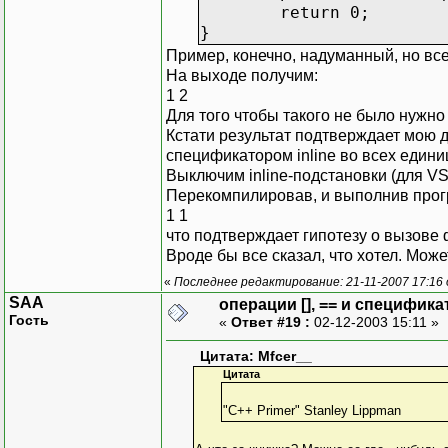
return 0;
}
Пример, конечно, надуманный, но все
На выходе получим:
1 2
Для того чтобы такого не было нужно
Кстати результат подтверждает мою д
спецификатором inline во всех едини
Выключим inline-подстановки (для VS
Перекомпилировав, и выполнив прог
1 1
что подтверждает гипотезу о вызове
Вроде бы все сказал, что хотел. Може
«
Последнее редактирование: 21-11-2007 17:16
SAA
операции [], == и специфика
Гость
«
Ответ #19 :
02-12-2003 15:11 »
Цитата: Mfcer__
Цитата
"C++ Primer" Stanley Lippman