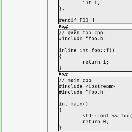
int i;
};
#endif FOO_H
Код:
// файл foo.cpp
#include "foo.h"
inline int foo::f()
{
return i;
}
Код:
// main.cpp
#include <iostream>
#include "foo.h"
int main()
{
std::cout << foo
return 0;
}