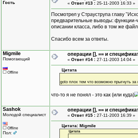
Гость
«
Ответ #13 :
25-11-2003 16:33 »
Посмотрел у Страуструпа главу "Исх
предварительные выводы: функции-чл
описании класса, либо в том же файле
Спасибо всем за ответы.
Migmile
операции [], == и специфика
Помогающий
«
Ответ #14 :
27-11-2003 14:04 »
Цитата
Offline
goto плох тем что возможно прыгнуть за
что-то я не понял - это как (или куда)
Sashok
операции [], == и специфика
Молодой специалист
«
Ответ #15 :
27-11-2003 16:39 »
Цитата: Migmile
Offline
Цитата
Пол: