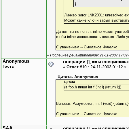
}
Линкер :error LNK2001: unresolved ext
Может какие ключи забыл выставит
Да нет, ты не понял. inline может употре
в нём inline использовать нельзя. Либо убери
С уважением -- Смоляное Чучелко
«
Последнее редактирование: 21-11-2007 17:09
Anonymous
операции [], == и специфика
Гость
«
Ответ #10 :
24-11-2003 01:12 »
Цитата: Anonymous
Цитата
(в foo.h пиши int f (int i) {return i;})
Виноват. Разумеется, int f (void) {return i;}
С уважением -- Смоляное Чучелко
SAA
операции [], == и специфика