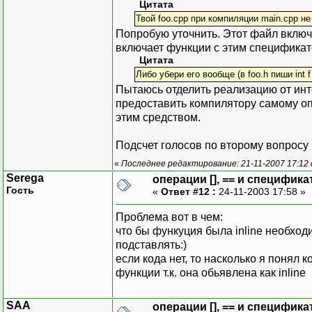
Цитата
Твой foo.cpp при компиляции main.cpp не 
Попробую уточнить. Этот файл включ
включает функции с этим спецификат
Цитата
Либо убери его вообще (в foo.h пиши int f (in
Пытаюсь отделить реализацию от ин
предоставить компилятору самому опре
этим средством.
Подсчет голосов по второму вопросу 
«
Последнее редактирование: 21-11-2007 17:12
Serega
операции [], == и специфика
Гость
«
Ответ #12 :
24-11-2003 17:58 »
Проблема вот в чем:
что бы функуция была inline необходи
подставлять:)
если кода нет, то насколько я понял 
функции т.к. она обьявлена как inline
SAA
операции [], == и специфика