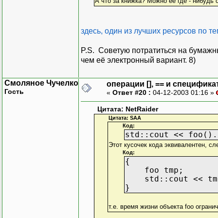
А что за книжка? Можно ее где - нибудь 
здесь, один из лучших ресурсов по т
P.S. Советую потратиться на бумажн
чем её электронный вариант. 8)
Смоляное Чучелко
операции [], == и специфика
Гость
«
Ответ #20 :
04-12-2003 01:16 »
Цитата: NetRaider
Цитата: SAA
Код:
std::cout << foo().
Этот кусочек кода эквивалентен, с
Код:
{
foo tmp;
std::cout << tmp
}
т.е. время жизни объекта foo ограни