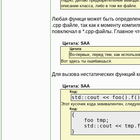
Ладно, делаю предварительные выводы: 
описании класса, либо в том же файле.
Любая функци может быть определена 
.cpp файле, так как к моменту компи
повключал в *.cpp-файлы. Главное ч
Цитата: SAA
Цитата
Во-первых, перед тем, как использо
Вот здесь ты ошибаешься.
Для вызова нестатических функций к
Цитата: SAA
Код:
std::cout << foo().f(
Этот кусочек кода эквивалентен, следу
Код:
{
foo tmp;
std::cout << tmp.f
}