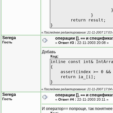
}
return result;
}
«
Последнее редактирование: 21-11-2007 17:03
Serega
операции [], == и специфика
Гость
«
Ответ #3 :
22-11-2003 20:08 »
Добавь
Код:
inline const int& IntArr
{
assert(index >= 0 && i
return ia_[i];
}
«
Последнее редактирование: 21-11-2007 17:04
Serega
операции [], == и специфика
Гость
«
Ответ #4 :
22-11-2003 20:11 »
И оператор== попроще, так понятнее