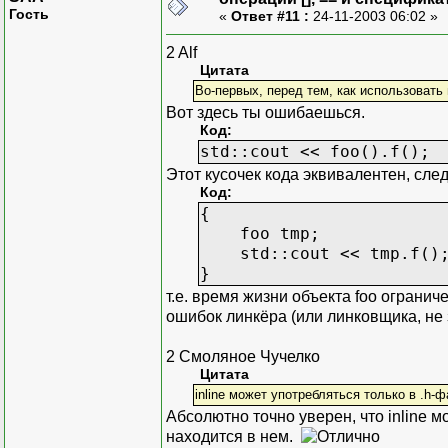
Гость
«
Ответ #11 :
24-11-2003 06:02 »
2 Alf
Цитата
Во-первых, перед тем, как использовать 
Вот здесь ты ошибаешься.
Код:
std::cout << foo().f();
Этот кусочек кода эквивалентен, сл
Код:
{
foo tmp;
std::cout << tmp.f()
}
т.е. время жизни объекта foo огранич
ошибок линкёра (или линковщика, не 
2 Смоляное Чучелко
Цитата
inline может употребляться только в .h-ф
Абсолютно точно уверен, что inline м
находится в нем.