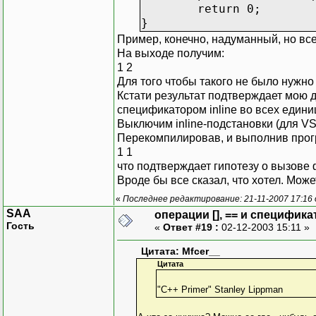
return 0;
}
Пример, конечно, надуманный, но все
На выходе получим:
1 2
Для того чтобы такого не было нужно
Кстати результат подтверждает мою д
спецификатором inline во всех едини
Выключим inline-подстановки (для VS
Перекомпилировав, и выполнив прог
1 1
что подтверждает гипотезу о вызове
Вроде бы все сказал, что хотел. Може
«
Последнее редактирование: 21-11-2007 17:16
SAA
операции [], == и специфика
Гость
«
Ответ #19 :
02-12-2003 15:11 »
Цитата: Mfcer__
Цитата
"C++ Primer" Stanley Lippman