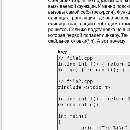
Спецификатор inline подсказывает ко
вызываемой функции. Именно подсказы
вызовы самой себя (рекурсия). Функ
единицах трансляции, где она исполь
единице трансляции необходимо компи
решится. Если же подстановка не вып
которая первой попадет линкеру. Так
файлы-заголовки(*.h). А вот почему:
Код:
// file1.cpp
inline int f() { return 
int g() { return f(); }
// file2.cpp
#include <stdio.h>
inline int f() { return 
extern int g();
int main()
{
printf("%i %i\n"