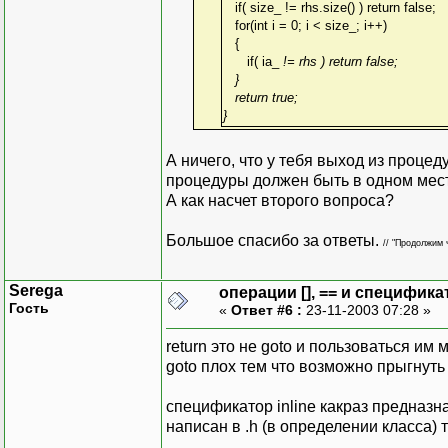
if( size_ != rhs.size() ) return false;
for(int i = 0; i < size_; i++)
{
if( ia_
!= rhs
) return false;
}
return true;
}
А ничего, что у тебя выход из процед
процедуры должен быть в одном месте
А как насчет второго вопроса?
Большое спасибо за ответы.
// "Продолжим 
Serega
операции [], == и специфика
Гость
«
Ответ #6 :
23-11-2003 07:28 »
return это не goto и пользоваться им
goto плох тем что возможно прыгнут
спецификатор inline какраз предназнач
написан в .h (в определении класса) 