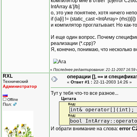
компилятор мне в ответ [b]error C2662: '[
IntArray &'[/b]
о, это уже понятнее, хотя ничего неп
if (ia[i] != (static_cast <IntArray> (rhs))[i])
и компилятор проглатывает. Но как-т
И еще один вопрос. Почему специфик
реализации (*.cpp)?
Я, конечно, понимаю, что несколько 
«
Последнее редактирование: 21-11-2007 16:59
RXL
операции [], == и специфика
Технический
«
Ответ #1 :
22-11-2003 14:26 »
Администратор
Тут у тебя что-то все разное...
Цитата
Offline
Пол:
Код:
int& operator[](int);
Код:
bool IntArray::operat
И обрати внимание на слова:
error C