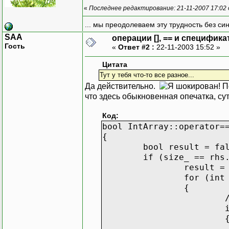
«
Последнее редактирование: 21-11-2007 17:02
... мы преодолеваем эту трудность без си
SAA
операции [], == и специфика
Гость
«
Ответ #2 :
22-11-2003 15:52 »
Цитата
Тут у тебя что-то все разное...
Да действительно.
По
что здесь обыкновенная опечатка, с
Код:
bool IntArray::operator=
{
bool result = fa
if (size_ == rhs
result =
for (int
{