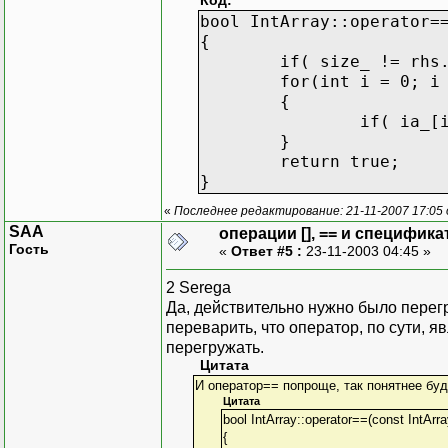
Код:
bool IntArray::operator=
{
if( size_ != rhs
for(int i = 0; i
{
if( ia_[
}
return true;
}
«
Последнее редактирование: 21-11-2007 17:05
SAA
операции [], == и специфика
Гость
«
Ответ #5 :
23-11-2003 04:45 »
2 Serega
Да, действительно нужно было перегру
переварить, что оператор, по сути, 
перегружать.
Цитата
И оператор== попроще, так понятнее буд
Цитата
bool IntArray::operator==(const IntArr
{