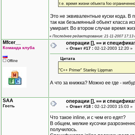
т.е. время жизни объекта foo ограниченн
Это не эквивалентные куски кода. В 
так как безымянный объект класса исп
умирает. Во втором случае время жизн
«
Последнее редактирование: 21-11-2007 17:13
Mfcer__
операции [], == и специфика
Команда клуба
«
Ответ #17 :
02-12-2003 12:20 »
Цитата
Offline
"C++ Primer" Stanley Lippman
А что за книжка? Можно ее где - нибу
SAA
операции [], == и специфика
Гость
«
Ответ #18 :
02-12-2003 15:03 »
Что такое inline, и с чем его едят?
В общем, мелкие кусочки разрозненн
получилось.