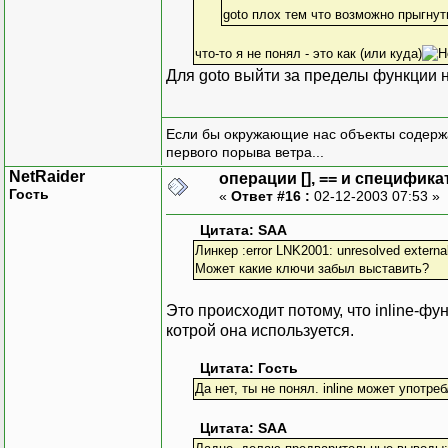
goto плох тем что возможно прыгну
что-то я не понял - это как (или куда)
Для goto выйти за пределы функции не
Если бы окружающие нас объекты содержа
первого порыва ветра...
NetRaider
операции [], == и специфика
Гость
«
Ответ #16 :
02-12-2003 07:53 »
Цитата: SAA
Линкер :error LNK2001: unresolved externa
Может какие ключи забыл выставить?
Это происходит потому, что inline-ф
котрой она используется.
Цитата: Гость
Да нет, ты не понял. inline может употре
Цитата: SAA