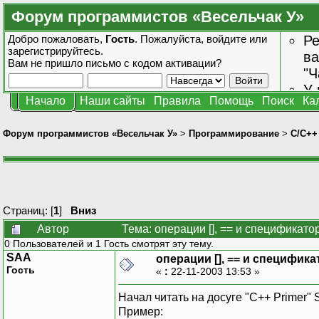
Форум программистов «Весельчак У»
Добро пожаловать,
Гость
. Пожалуйста,
войдите
или
Ре
зарегистрируйтесь
.
ва
Вам не пришло
письмо с кодом активации?
"Ч
У 
Начало
Наши сайты
Правила
Помощь
Поиск
Ка
от
зн
Форум программистов «Весельчак У»
>
Программирование
>
C/C++
Страниц: [
1
]
Вниз
Автор
Тема: операции [], == и спецификато
0 Пользователей и 1 Гость смотрят эту тему.
SAA
операции [], == и специфика
Гость
«
:
22-11-2003 13:53 »
Начал читать на досуге "C++ Primer" 
Пример: