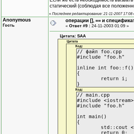
статический (соблюдая все положенн
«
Последнее редактирование: 21-11-2007 17:08
Anonymous
операции [], == и специфика
Гость
«
Ответ #9 :
24-11-2003 01:09 »
Цитата: SAA
Цитата
Код:
// файл foo.cpp
#include "foo.h"
inline int foo::f()
{
return i;
}
Код:
// main.cpp
#include <iostream>
#include "foo.h"
int main()
{
std::cout <
return 0;