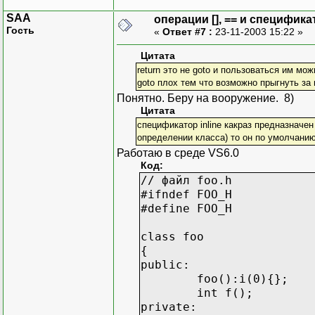
SAA
операции [], == и специфика
Гость
«
Ответ #7 :
23-11-2003 15:22 »
Цитата
return это не goto и пользоваться им мож
goto плох тем что возможно прыгнуть за
Понятно. Беру на вооружение. 8)
Цитата
спецификатор inline какраз предназначен 
определении класса) то он по умолчанию 
Работаю в среде VS6.0
Код:
// файл foo.h
#ifndef FOO_H
#define FOO_H
class foo
{
public:
foo():i(0){};
int f();
private: