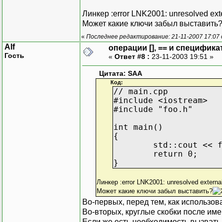
Линкер :error LNK2001: unresolved exte
Может какие ключи забыл выставить
«
Последнее редактирование: 21-11-2007 17:07
Alf
операции [], == и специфика
Гость
«
Ответ #8 :
23-11-2003 19:51 »
Цитата: SAA
Код:
// main.cpp
#include <iostream>
#include "foo.h"
int main()
{
std::cout << 
return 0;
}
Линкер :error LNK2001: unresolved externa
Может какие ключи забыл выставить?
Во-первых, перед тем, как использов
Во-вторых, круглые скобки после име
Если же есть необходимость вызвать 