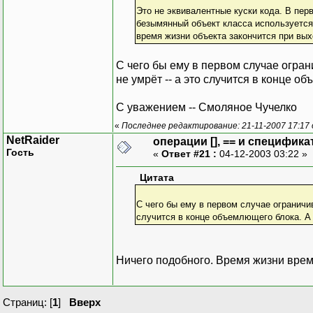
Это не эквивалентные куски кода. В пер
безымянный объект класса используется 
время жизни объекта закончится при выход
С чего бы ему в первом случае огран
не умрёт -- а это случится в конце об
С уважением -- Смоляное Чучелко
«
Последнее редактирование: 21-11-2007 17:17
NetRaider
операции [], == и специфика
Гость
«
Ответ #21 :
04-12-2003 03:22 »
Цитата
С чего бы ему в первом случае ограничив
случится в конце объемлющего блока. А г
Ничего подобного. Время жизни врем
Страниц: [
1
]
Вверх