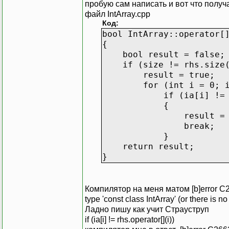
return ia_[i];
пробую сам написать и вот что получ
}
файл IntArray.cpp
Код:
bool IntArray::operator[
{
bool result = false;
if (size != rhs.size(
result = true;
for (int i = 0; int
if (ia[i] != rhs[i
{
result = fal
break;
}
return result;
}
Компилятор на меня матом [b]error C2678
type 'const class IntArray' (or there is n
Ладно пишу как учит Страуструп
if (ia[i] != rhs.operator[](i))