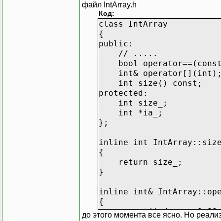
файл IntArray.h
Код:
class IntArray
{
public:
// .....
bool operator==(const 
int& operator[](int)
int size() const;
protected:
int size_;
int *ia_;
};
inline int IntArray::siz
{
return size_;
}
inline int& IntArray::op
{
assert(index >= 0 && i
до этого момента все ясно. Но реал