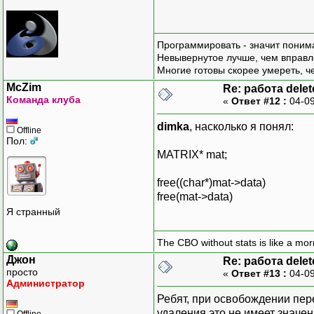
Программировать - значит понима
Невывернутое лучше, чем вправл
Многие готовы скорее умереть, ч
McZim
Re: работа delet
Команда клуба
«
Ответ #12 :
04-09
dimka
, насколько я понял:
Offline
Пол:
MATRIX* mat;
free((char*)mat->data)
free(mat->data)
Я странный
The CBO without stats is like a morn
Джон
Re: работа delet
просто
«
Ответ #13 :
04-09
Администратор
Ребят, при освобождении пере
удаления это не имеет значен
Offline