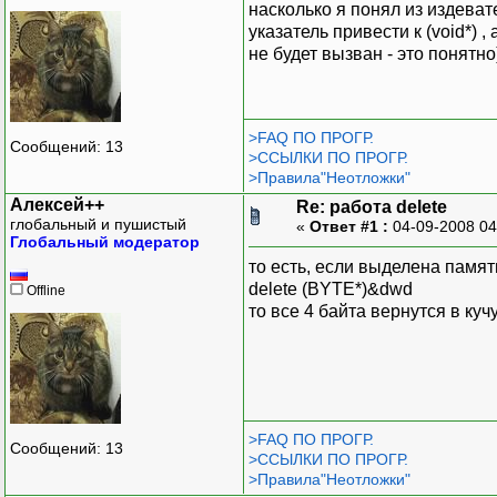
насколько я понял из издева
указатель привести к (void*) ,
не будет вызван - это понятно
>FAQ ПО ПРОГР.
Сообщений: 13
>ССЫЛКИ ПО ПРОГР.
>Правила"Неотложки"
Алексей++
Re: работа delete
глобальный и пушистый
«
Ответ #1 :
04-09-2008 04
Глобальный модератор
то есть, если выделена памя
delete (BYTE*)&dwd
Offline
то все 4 байта вернутся в кучу
>FAQ ПО ПРОГР.
Сообщений: 13
>ССЫЛКИ ПО ПРОГР.
>Правила"Неотложки"