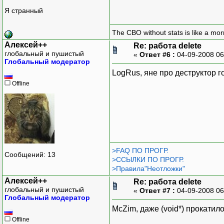
Я странный
The CBO without stats is like a morn
Алексей++
Re: работа delete
глобальный и пушистый
«
Ответ #6 :
04-09-2008 06
Глобальный модератор
LogRus, яне про деструктор го
Offline
>FAQ ПО ПРОГР.
Сообщений: 13
>ССЫЛКИ ПО ПРОГР.
>Правила"Неотложки"
Алексей++
Re: работа delete
глобальный и пушистый
«
Ответ #7 :
04-09-2008 06
Глобальный модератор
McZim, даже (void*) прокатило
Offline