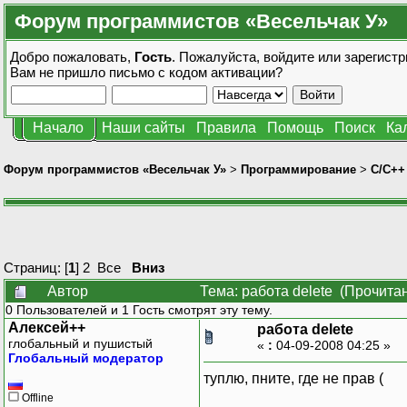
Форум программистов «Весельчак У»
Добро пожаловать,
Гость
. Пожалуйста,
войдите
или
зарегистр
Вам не пришло
письмо с кодом активации?
Начало
Наши сайты
Правила
Помощь
Поиск
Ка
Форум программистов «Весельчак У»
>
Программирование
>
C/C++
Страниц: [
1
]
2
Все
Вниз
Автор
Тема: работа delete (Прочита
0 Пользователей и 1 Гость смотрят эту тему.
Алексей++
работа delete
глобальный и пушистый
«
:
04-09-2008 04:25 »
Глобальный модератор
туплю, пните, где не прав (
Offline