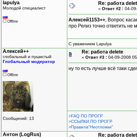
lapulya
Re: работа dele
Молодой специалист
«
Ответ #2 :
04-09
Алексей1153++
, Вопрос каса
Offline
про Релиз точно ответить не 
С уважением Lapulya
Алексей++
Re: работа delete
глобальный и пушистый
«
Ответ #3 :
04-09-2008 05
Глобальный модератор
ну то есть лучше всё таки сд
Offline
>FAQ ПО ПРОГР.
Сообщений: 13
>ССЫЛКИ ПО ПРОГР.
>Правила"Неотложки"
Антон (LogRus)
Re: работа dele