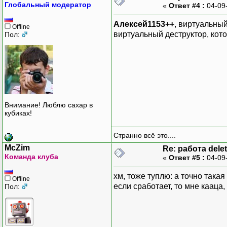
Глобальный модератор
«
Ответ #4 :
04-09
Алексей1153++
, виртуальны
Offline
виртуальный деструктор, кот
Пол:
Внимание! Люблю сахар в
кубиках!
Странно всё это....
McZim
Re: работа dele
Команда клуба
«
Ответ #5 :
04-09
хм, тоже туплю: а точно така
Offline
если сработает, то мне кааца,
Пол: