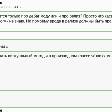
te
-2008 05:41 »
ется только про дебаг моду или и про релиз? Просто что касае
могу - не знаю. Но помоему вроде в релизе должны быть пр
:44 »
елать виртуальный метод и в производном классе чётко само
te