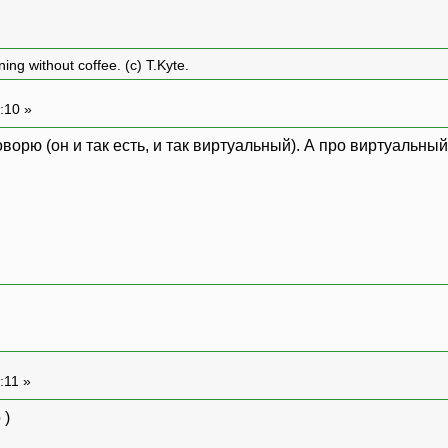
ing without coffee. (c) T.Kyte.
:10 »
ворю (он и так есть, и так виртуальный). А про виртуальный 
:11 »
 )