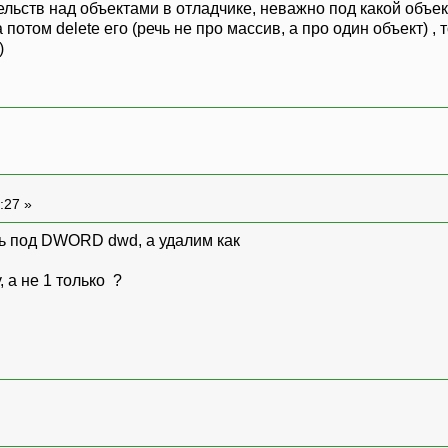
тельств над объектами в отладчике, неважно под какой объ
 а потом delete его (речь не про массив, а про один объект) 
)
:27 »
ть под DWORD dwd, а удалим как
, а не 1 только ?