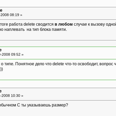
te
-2008 08:19 »
итоге работа delete сводится
в любом
случае к вызову одной
но наплевать на тип блока памяти.
e
-2008 09:52 »
е о типе. Понятное дело что delete что-то освободит, вопрос
))
e
-2008 10:30 »
в обычном C ты указываешь размер?