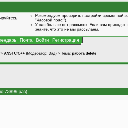
Рекомендуем проверить настройки временной зо
ируйтесь
.
"Часовой пояс:").
У нас больше нет рассылок. Если вам приходят п
знайте, что это не мы рассылаем.
лендарь
Почта
Войти
Регистрация
>
ANSI С/С++
(Модератор:
Вад
) > Тема:
работа delete
но 73899 раз)