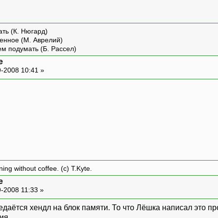
ть (К. Нюгард)
енное (М. Аврелий)
ем подумать (Б. Рассел)
e
-2008 10:41 »
ing without coffee. (c) T.Kyte.
e
-2008 11:33 »
даётся хендл на блок памяти. То что Лёшка написал это пр
ия.