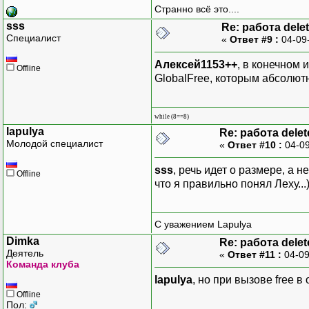
Странно всё это....
sss
Re: работа dele
Специалист
«
Ответ #9 :
04-09
Алексей1153++
, в конечном 
Offline
GlobalFree, которым абсолют
while (8==8)
lapulya
Re: работа delet
Молодой специалист
«
Ответ #10 :
04-09
sss
, речь идет о размере, а н
Offline
что я правильно понял Леху...)
С уважением Lapulya
Dimka
Re: работа delet
Деятель
«
Ответ #11 :
04-09
Команда клуба
lapulya
, но при вызове free 
Offline
Пол: