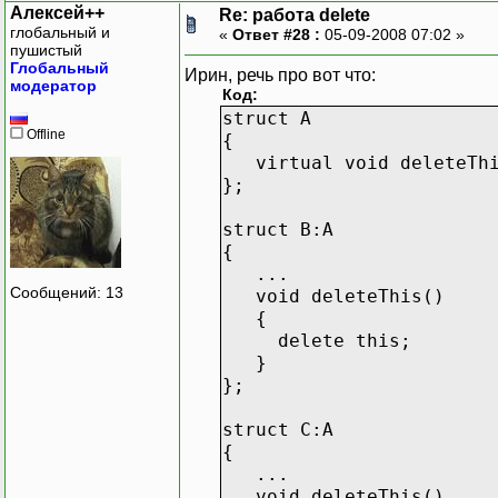
Алексей++
Re: работа delete
глобальный и
«
Ответ #28 :
05-09-2008 07:02 »
пушистый
Глобальный
Ирин, речь про вот что:
модератор
Код:
struct A
Offline
{
virtual void deleteThi
};
struct B:A
{
...
Сообщений: 13
void deleteThis()
{
delete this;
}
};
struct C:A
{
...
void deleteThis()