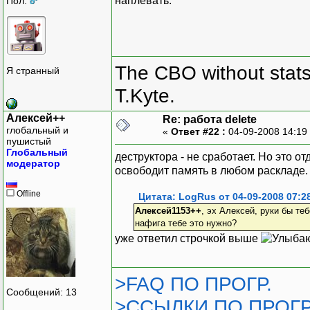
наплевать.
Пол:
The CBO without stats 
Я странный
T.Kyte.
Алексей++
Re: работа delete
глобальный и
«
Ответ #22 :
04-09-2008 14:19
пушистый
Глобальный
деструктора - не сработает. Но это от
модератор
освободит память в любом раскладе.
Offline
Цитата: LogRus от 04-09-2008 07:2
Алексей1153++
, эх Алексей, руки бы теб
нафига тебе это нужно?
уже ответил строчкой выше
>FAQ ПО ПРОГР.
Сообщений: 13
>ССЫЛКИ ПО ПРОГР