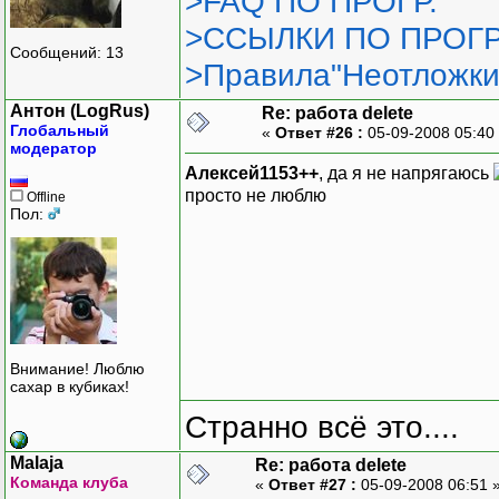
>FAQ ПО ПРОГР.
>ССЫЛКИ ПО ПРОГР
Сообщений: 13
>Правила"Неотложки
Антон (LogRus)
Re: работа delete
Глобальный
«
Ответ #26 :
05-09-2008 05:40
модератор
Алексей1153++
, да я не напрягаюсь
просто не люблю
Offline
Пол:
Внимание! Люблю
сахар в кубиках!
Странно всё это....
Malaja
Re: работа delete
Команда клуба
«
Ответ #27 :
05-09-2008 06:51 