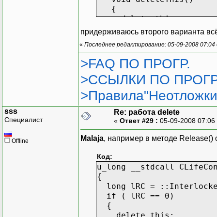
{
delete this;
}
придерживаюсь второго варианта вс
};
«
Последнее редактирование: 05-09-2008 07:04
//-------------
>FAQ ПО ПРОГР.
>ССЫЛКИ ПО ПРОГР
A* pVirt=0;
>Правила"Неотложки
if(условие)
{
sss
Re: работа delete
pVirt=new B;
Специалист
«
Ответ #29 :
05-09-2008 07:06
}
else
Malaja
, например в методе Release() 
Offline
{
pVirt=new C;
Код:
}
u_long __stdcall CLifeCo
{
...
long lRC = ::Interlocke
if ( lRC == 0)
//как удалять будем ?
{
delete this;