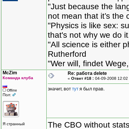
"Just because the lan
not mean that it’s the 
"Physics is like sex: s
that's not why we do i
"All science is either 
Rutherford
"Wer will, findet Wege,
McZim
Re: работа delete
Команда клуба
«
Ответ #18 :
04-09-2008 12:02
значит, вот
тут
я был прав.
Offline
Пол:
The CBO without stats 
Я странный