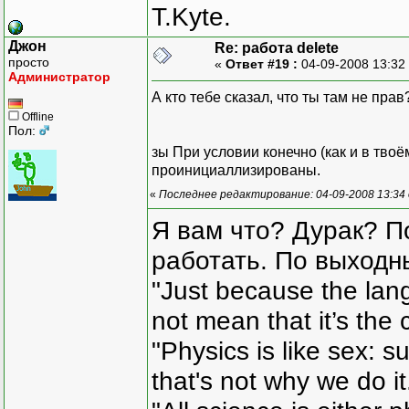
T.Kyte.
Джон
Re: работа delete
просто
«
Ответ #19 :
04-09-2008 13:32
Администратор
А кто тебе сказал, что ты там не прав
Offline
Пол:
зы При условии конечно (как и в твоё
проинициаллизированы.
«
Последнее редактирование: 04-09-2008 13:34
Я вам что? Дурак? П
работать. По выходн
"Just because the lan
not mean that it’s the 
"Physics is like sex: s
that's not why we do i