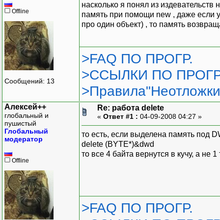
насколько я понял из издевательств 
Offline
память при помощи new , даже если ука
про один объект) , то память возвращ
>FAQ ПО ПРОГР.
>ССЫЛКИ ПО ПРОГР
Сообщений: 13
>Правила"Неотложки
Алексей++
Re: работа delete
глобальный и
«
Ответ #1 :
04-09-2008 04:27 »
пушистый
Глобальный
то есть, если выделена память под 
модератор
delete (BYTE*)&dwd
то все 4 байта вернутся в кучу, а не 1
Offline
>FAQ ПО ПРОГР.