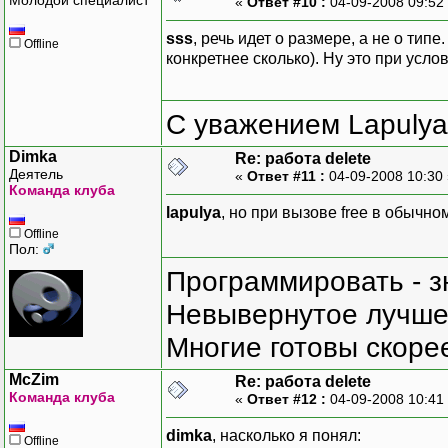
«
Ответ #10 :
04-09-2008 09:52
sss
, речь идет о размере, а не о типе
Offline
конкретнее сколько). Ну это при услов
С уважением Lapulya
Dimka
Re: работа delete
Деятель
«
Ответ #11 :
04-09-2008 10:30
Команда клуба
lapulya
, но при вызове free в обычн
Offline
Пол:
Программировать - з
Невывернутое лучше,
Многие готовы скорее
McZim
Re: работа delete
Команда клуба
«
Ответ #12 :
04-09-2008 10:41
dimka
, насколько я понял:
Offline