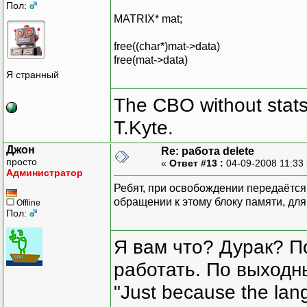
Пол:
MATRIX* mat;
free((char*)mat->data)
free(mat->data)
Я странный
The CBO without stats 
T.Kyte.
Джон
Re: работа delete
просто
«
Ответ #13 :
04-09-2008 11:33
Администратор
Ребят, при освобождении передаётся 
обращении к этому блоку памяти, для
Offline
Пол:
Я вам что? Дурак? П
работать. По выходн
"Just because the lan