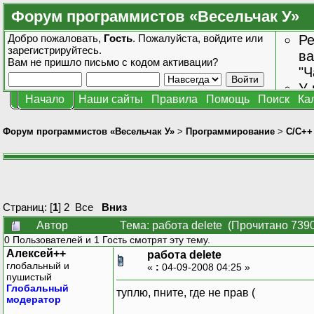
Форум программистов «Весельчак У»
Добро пожаловать,
Гость
. Пожалуйста,
войдите
или
Ре
зарегистрируйтесь
.
ва
Вам не пришло
письмо с кодом активации?
"Ч
У 
Начало
Наши сайты
Правила
Помощь
Поиск
Ка
от
зн
Форум программистов «Весельчак У»
>
Программирование
>
C/C++
Страниц: [
1
]
2
Все
Вниз
Автор
Тема: работа delete (Прочитано 7390
0 Пользователей и 1 Гость смотрят эту тему.
Алексей++
работа delete
глобальный и
«
:
04-09-2008 04:25 »
пушистый
Глобальный
туплю, пните, где не прав (
модератор