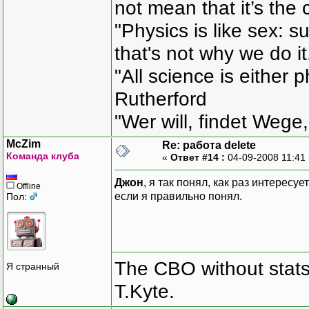
not mean that it’s the 
"Physics is like sex: s
that's not why we do i
"All science is either 
Rutherford
"Wer will, findet Wege,
McZim
Re: работа delete
Команда клуба
«
Ответ #14 :
04-09-2008 11:41
Джон
, я так понял, как раз интересу
Offline
если я правильно понял.
Пол:
The CBO without stats 
Я странный
T.Kyte.