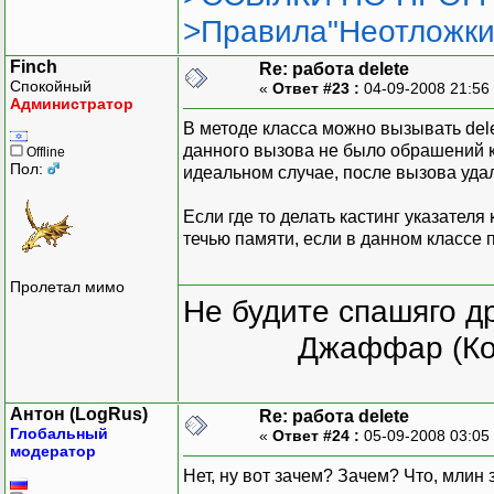
>Правила"Неотложки
Finch
Re: работа delete
Спокойный
«
Ответ #23 :
04-09-2008 21:56
Администратор
В методе класса можно вызывать dele
данного вызова не было обрашений к 
Offline
Пол:
идеальном случае, после вызова удал
Если где то делать кастинг указателя 
течью памяти, если в данном классе
Пролетал мимо
Не будите спашяго д
Джаффар (Ко
Антон (LogRus)
Re: работа delete
Глобальный
«
Ответ #24 :
05-09-2008 03:05
модератор
Нет, ну вот зачем? Зачем? Что, млин 