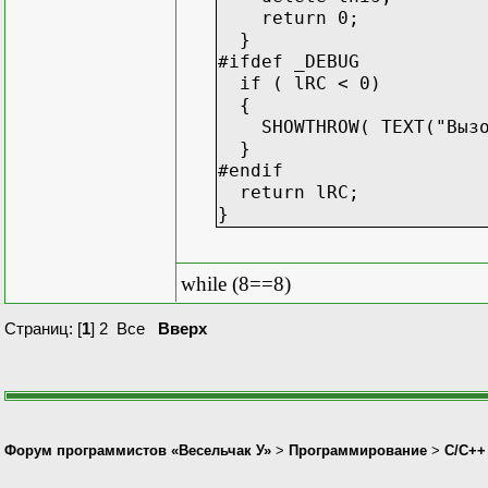
//так
return 0;
delete pVirt;
}
pVirt=0;
#ifdef _DEBUG
if ( lRC < 0)
//или так
{
pVirt->deleteThis();
SHOWTHROW( TEXT("Вызов 
pVirt=0;
}
#endif
return lRC;
}
while (8==8)
Страниц: [
1
]
2
Все
Вверх
Форум программистов «Весельчак У»
>
Программирование
>
C/C++