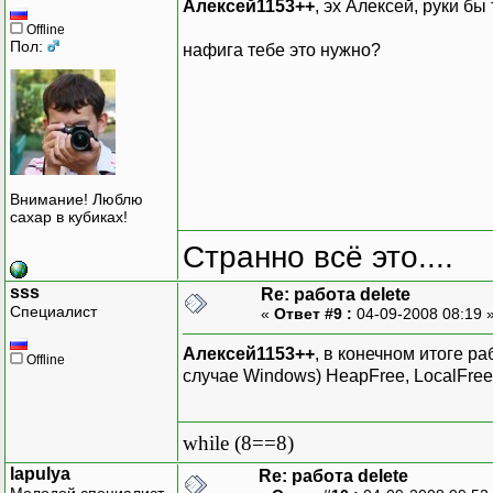
Алексей1153++
, эх Алексей, руки бы
Offline
Пол:
нафига тебе это нужно?
Внимание! Люблю
сахар в кубиках!
Странно всё это....
sss
Re: работа delete
Специалист
«
Ответ #9 :
04-09-2008 08:19 
Алексей1153++
, в конечном итоге ра
Offline
случае Windows) HeapFree, LocalFree
while (8==8)
lapulya
Re: работа delete
Молодой специалист