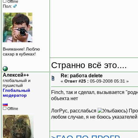
Offline
Пол:
Внимание! Люблю
сахар в кубиках!
Странно всё это....
Алексей++
Re: работа delete
глобальный и
«
Ответ #25 :
05-09-2008 05:31 »
пушистый
Глобальный
Finch, так и сделал, вызывается "род
модератор
объекта нет
Offline
ЛогРус, расслабься
) Про
любом случае, я не боюсь указателе