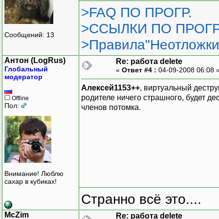
>FAQ ПО ПРОГР.
>ССЫЛКИ ПО ПРОГР
Сообщений: 13
>Правила"Неотложки
Антон (LogRus)
Re: работа delete
Глобальный
«
Ответ #4 :
04-09-2008 06:08 
модератор
Алексей1153++
, виртуальный дестру
родителе ничего страшного, будет д
Offline
Пол:
членов потомка.
Внимание! Люблю
сахар в кубиках!
Странно всё это....
McZim
Re: работа delete