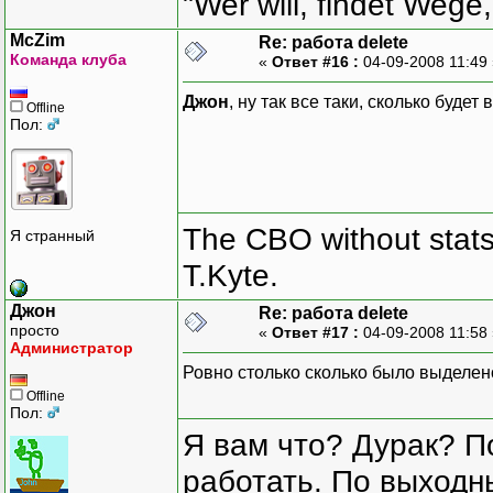
"Wer will, findet Wege,
McZim
Re: работа delete
Команда клуба
«
Ответ #16 :
04-09-2008 11:49
Джон
, ну так все таки, сколько будет
Offline
Пол:
The CBO without stats 
Я странный
T.Kyte.
Джон
Re: работа delete
просто
«
Ответ #17 :
04-09-2008 11:58
Администратор
Ровно столько сколько было выделено
Offline
Пол:
Я вам что? Дурак? П
работать. По выходн