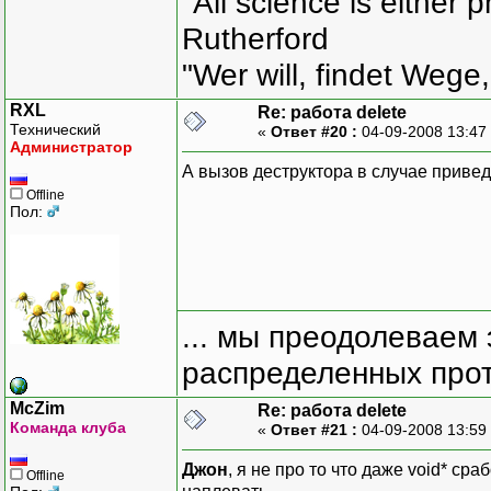
"All science is either 
Rutherford
"Wer will, findet Wege,
RXL
Re: работа delete
Технический
«
Ответ #20 :
04-09-2008 13:47
Администратор
А вызов деструктора в случае привед
Offline
Пол:
... мы преодолеваем 
распределенных прот
McZim
Re: работа delete
Команда клуба
«
Ответ #21 :
04-09-2008 13:59
Джон
, я не про то что даже void* сра
Offline