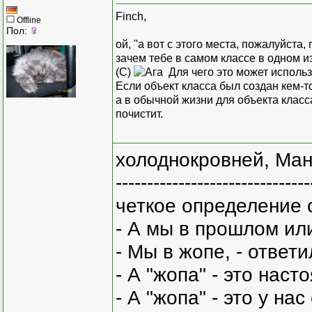
Finch,
Offline
Пол:
ой, "а вот с этого места, пожалуйста,
зачем тебе в самом классе в одном из
(С)
Для чего это может испол
Если объект класса был создан кем-то
а в обычной жизни для объекта класс
почистит.
холоднокровней, Ман
-------------------------------
четкое определение 
- А мы в прошлом ил
- Мы в жопе, - ответи
- А "жопа" - это нас
- А "жопа" - это у на