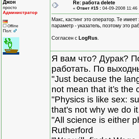
Джон
Re: работа delete
просто
«
Ответ #15 :
04-09-2008 11:46
Администратор
Макс, кастинг это оператор. Те имее
параметр - указатель, поэтому это раб
Offline
Пол:
Согласен с
LogRus
.
Я вам что? Дурак? П
работать. По выходн
"Just because the lan
not mean that it’s the 
"Physics is like sex: s
that's not why we do i
"All science is either 
Rutherford