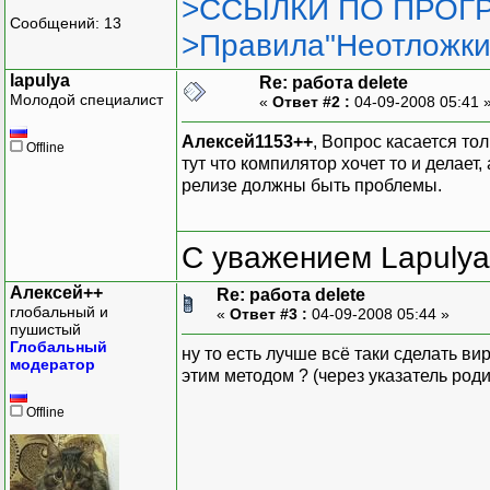
>ССЫЛКИ ПО ПРОГР
Сообщений: 13
>Правила"Неотложки
lapulya
Re: работа delete
Молодой специалист
«
Ответ #2 :
04-09-2008 05:41 
Алексей1153++
, Вопрос касается тол
Offline
тут что компилятор хочет то и делает,
релизе должны быть проблемы.
С уважением Lapulya
Алексей++
Re: работа delete
глобальный и
«
Ответ #3 :
04-09-2008 05:44 »
пушистый
Глобальный
ну то есть лучше всё таки сделать в
модератор
этим методом ? (через указатель роди
Offline