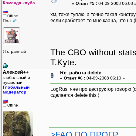
Команда клуба
«
Ответ #5 :
04-09-2008 06:08 
хм, тоже туплю: а точно такая констр
Offline
если сработает, то мне кааца, что на 
Пол:
The CBO without stats 
Я странный
T.Kyte.
Алексей++
Re: работа delete
глобальный и
«
Ответ #6 :
04-09-2008 06:10 »
пушистый
Глобальный
LogRus, яне про деструктор говорю (о
модератор
сделается delete this )
Offline
>FAQ ПО ПРОГР.