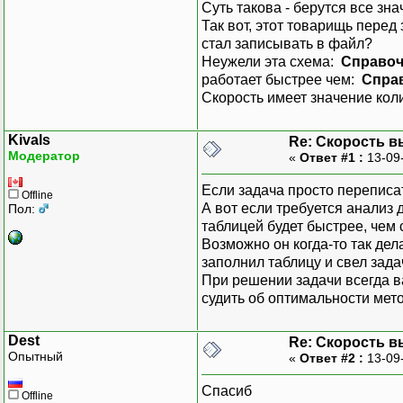
Суть такова - берутся все зн
Так вот, этот товарищь перед
стал записывать в файл?
Неужели эта схема:
Справоч
работает быстрее чем:
Спра
Скорость имеет значение кол
Kivals
Re: Скорость в
Модератор
«
Ответ #1 :
13-09
Если задача просто переписат
Offline
А вот если требуется анализ 
Пол:
таблицей будет быстрее, чем 
Возможно он когда-то так дел
заполнил таблицу и свел зада
При решении задачи всегда в
судить об оптимальности мето
Dest
Re: Скорость в
Опытный
«
Ответ #2 :
13-09
Спасиб
Offline