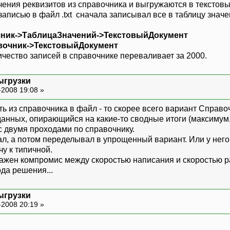
ачения реквизитов из справочника и выгружаются в текстов
 записью в файл .txt сначала записывал все в таблицу знач
ник->ТаблицаЗначений->ТекстовыйДокумент
вочник->ТекстовыйДокумент
ичество записей в справочнике переваливает за 2000.
ыгрузки
-2008 19:08 »
ь из справочника в файл - то скорее всего вариант Справо
данных, опирающийся на какие-то сводные итоги (максимум, 
с двумя проходами по справочнику.
ал, а потом переделывал в упрощенный вариант. Или у него
чу к типичной.
ажен компромис между скоростью написания и скоростью ра
да решения...
ыгрузки
-2008 20:19 »