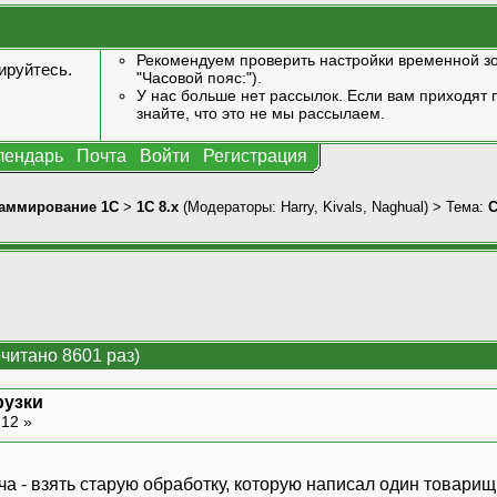
Рекомендуем проверить настройки временной зо
ируйтесь
.
"Часовой пояс:").
У нас больше нет рассылок. Если вам приходят п
знайте, что это не мы рассылаем.
лендарь
Почта
Войти
Регистрация
аммирование 1С
>
1С 8.x
(Модераторы:
Harry
,
Kivals
,
Naghual
) > Тема:
С
читано 8601 раз)
рузки
:12 »
а - взять старую обработку, которую написал один товарищ