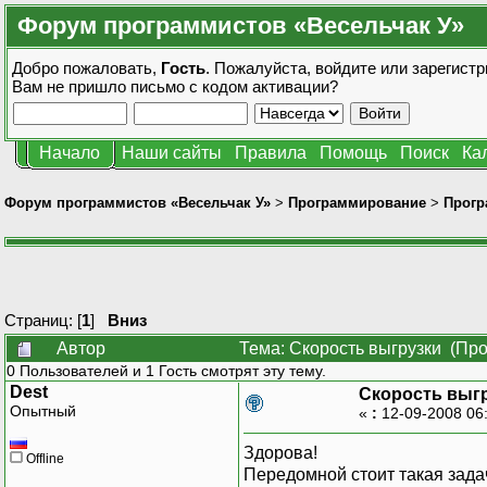
Форум программистов «Весельчак У»
Добро пожаловать,
Гость
. Пожалуйста,
войдите
или
зарегистр
Вам не пришло
письмо с кодом активации?
Начало
Наши сайты
Правила
Помощь
Поиск
Ка
Форум программистов «Весельчак У»
>
Программирование
>
Прогр
Страниц: [
1
]
Вниз
Автор
Тема: Скорость выгрузки (Про
0 Пользователей и 1 Гость смотрят эту тему.
Dest
Скорость выг
Опытный
«
:
12-09-2008 06
Здорова!
Offline
Передомной стоит такая задач