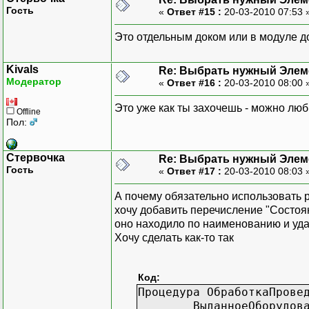
Гость
«
Ответ #15 :
20-03-2010 07:53 
Это отдельным доком или в модуле д
Kivals
Re: Выбрать нужный Элем
Модератор
«
Ответ #16 :
20-03-2010 08:00 
Это уже как ты захочешь - можно люб
Offline
Пол:
Стервочка
Re: Выбрать нужный Элем
Гость
«
Ответ #17 :
20-03-2010 08:03 
А почему обязательно использовать р
хочу добавить перечисление "Состоян
оно находило по наименованию и удал
Хочу сделать как-то так
Код:
Процедура ОбработкаПрове
ВыданноеОборудов