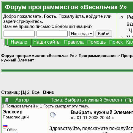
Форум программистов «Весельчак У»
Добро пожаловать,
Гость
. Пожалуйста,
войдите
или
Ре
зарегистрируйтесь
.
ва
Вам не пришло
письмо с кодом активации?
"Ч
У 
Начало
Наши сайты
Правила
Помощь
Поиск
Ка
от
зн
Форум программистов «Весельчак У»
>
Программирование
>
Прогр
нужный Элемент
Страниц: [
1
]
2
Все
Вниз
Автор
Тема: Выбрать нужный Элемент (Про
0 Пользователей и 1 Гость смотрят эту тему.
Элексир
Выбрать нужный Элемен
Помогающий
«
:
01-11-2008 20:44 »
Здравствуйте, подскажите пожалуйст
Offline