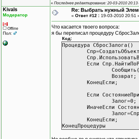
«
Последнее редактирование: 20-03-2010 20:13
Kivals
Re: Выбрать нужный Элем
Модератор
«
Ответ #12 :
19-03-2010 20:51 
Что касается твоего вопроса:
Offline
я бы переписал процедуру СбросЗало
Пол:
Код:
Процедура СбросЗалога()
Спр=СоздатьОбъек
Спр.Использовать
Если Спр.НайтиПо
Сообщить
Возврат;
КонецЕсли;
Если СостояниеПр
Залог=0;
ИначеЕсли Состоя
Залог=Сп
КонецЕсли;
КонецПроцедуры