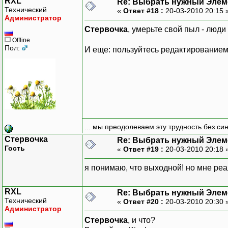
RXL
Re: Выбрать нужный Элем
Выданное
Технический
«
Ответ #18 :
20-03-2010 20:15 
Выданное
Администратор
ИначеЕсли Состоя
Стервочка
, умерьте свой пыл - лю
Выданное
Offline
КонецЕсли;
Пол:
И еще: пользуйтесь редактированием
КонецПроцедуры
... мы преодолеваем эту трудность без си
Стервочка
Re: Выбрать нужный Элем
Гость
«
Ответ #19 :
20-03-2010 20:18 
я понимаю, что выходной! но мне реа
RXL
Re: Выбрать нужный Элем
Технический
«
Ответ #20 :
20-03-2010 20:30 
Администратор
Стервочка
, и что?