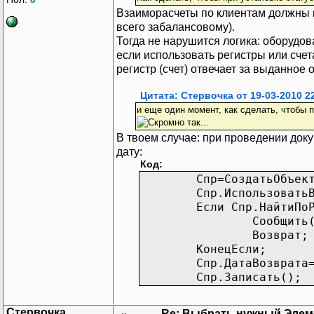
Взаиморасчеты по клиентам должны вы
всего забалансовому).
Тогда не нарушится логика: оборудов
если использовать регистры или счет
регистр (счет) отвечает за выданное
Цитата: Стервочка от 19-03-2010 2
и еще один момент, как сделать, чтобы
В твоем случае: при проведении до
дату:
Код:
Спр=СоздатьОбъек
Спр.Использовать
Если Спр.НайтиПо
Сообщить
Возврат;
КонецЕсли;
Спр.ДатаВозврата
Спр.Записать();
Стервочка
Re: Выбрать нужный Элем