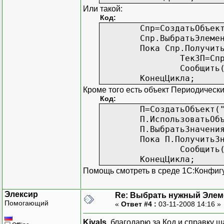
Или такой:
Код:
Спр=СоздатьОбъек
Спр.ВыбратьЭлеме
Пока Спр.Получит
ТекЗП=Сп
Сообщить
КонецЦикла;
Кроме того есть объект Периодическ
Код:
П=СоздатьОбъект(
П.ИспользоватьОб
П.ВыбратьЗначени
Пока П.ПолучитьЗ
Сообщить
КонецЦикла;
Помощь смотреть в среде 1С:Конфиг
Элексир
Re: Выбрать нужный Элем
Помогающий
«
Ответ #4 :
03-11-2008 14:16 »
Kivals
, благодарю за Код и справку 