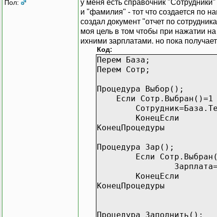
у меня есть справочник "Сотрудники"
Пол:
и "фамилия" - тот что создается по 
создал документ "отчет по сотрудника
моя цель в том чтобы при нажатии на
ихними зарплатами. но пока получае
Код:
Перем База;
Перем Сотр;
Процедура Выбор();
Если Сотр.Выбран()=1 
Сотрудник=База.Теку
КонецЕсли
КонецПроцедуры
Процедура Зар();
Если Сотр.Выбран
Зарплата
КонецЕсли
КонецПроцедуры
Процедура Заполнить();