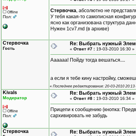
Стервочка
, абсолютно не представл
Offline
У тебя какая-то самописная конфигур
Пол:
ясно как организована структура данн
Нужен 1cv7.md (в архиве)
Стервочка
Re: Выбрать нужный Элем
Гость
«
Ответ #7 :
19-03-2010 16:30 »
Aaaaaa! Пойду тогда вешаться....
а если я тебе кину настройку, сможеш
«
Последнее редактирование: 20-03-2010 20:13
Kivals
Re: Выбрать нужный Элем
Модератор
«
Ответ #8 :
19-03-2010 16:34 »
Прицепи к сообщению (кнопка: Предв
Offline
сархивировать не забудь
Пол:
Стервочка
Re: Выбрать нужный Элем