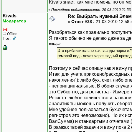
Kivals знает, как мне помочь, но он ме
«
Последнее редактирование: 20-03-2010 21:53
Kivals
Re: Выбрать нужный Элем
Модератор
«
Ответ #28 :
21-03-2010 12:58 
Разобраться как правильно поступить
Offline
Я такого обычно не делаю даже за де
Пол:
Offtopic:
Это приблизительно как гланды через ж**
геморой ведь лечат через задний проход
Поэтому я сейчас опишу как я вижу п
Итак: для учета приходно/расходных 
накопления"): либо бух. счет, либо 
- непринципиальные. В обоих случаях
это Субконто, для регистра - Измере
Регистр: любое количество и названи
аналитик ты можешь получить оборот
Мне удобнее пользоваться бух.счетам
регистров это невозможно). Но их ис
ВалСумма) и стандартыми отчетами (
В рамках твоей задачи я вижу пока 2