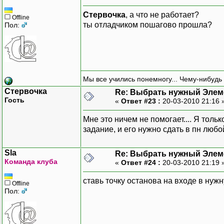
Стервочка
, а что не работает?
Offline
ты отладчиком пошагово прошла?
Пол:
Мы все учились понемногу... Чему-нибудь 
Стервочка
Re: Выбрать нужный Элем
Гость
«
Ответ #23 :
20-03-2010 21:16 
Мне это ничем не помогает.... Я толь
задание, и его нужно сдать в пн любой
Sla
Re: Выбрать нужный Элем
Команда клуба
«
Ответ #24 :
20-03-2010 21:19 
ставь точку останова на входе в ну
Offline
Пол: