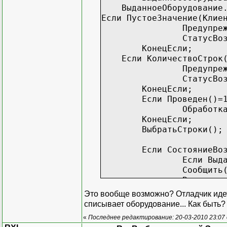
ВыданноеОборудование.И
Если ПустоеЗначение(Клие
Предупре
СтатусВо
КонецЕсли;
Если КоличествоСтрок(
Предупре
СтатусВо
КонецЕсли;
Если Проведен()=
Обработк
КонецЕсли;
ВыбратьСтроки();
Если СостояниеВо
Если Выд
Сообщить
Возврат;
КонецЕсл
Это вообще возможно? Отладчик идет
Выданное
списывает оборудование... Как быть?
Выданное
«
Последнее редактирование: 20-03-2010 23:07
Выданное