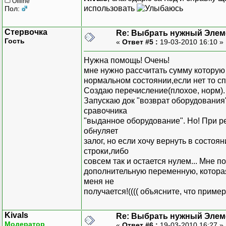
Offline
использовать
Пол:
Стервочка
Re: Выбрать нужный Элем
Гость
«
Ответ #5 :
19-03-2010 16:10 »
Нужна помощь! Очень!
мне нужно рассчитать сумму которую
нормальном состоянии,если нет то с
Создаю перечисление(плохое, норм).
Запускаю док "возврат оборудования"
сравочника
"выданное оборудование". Но! При ре
обнуляет
залог, но если хочу вернуть в состоян
строки,либо
совсем так и остается нулем... Мне 
дополнительную переменную, которая
меня не
получается!(((( объясните, что приме
Kivals
Re: Выбрать нужный Элем
Модератор
«
Ответ #6 :
19-03-2010 16:27 »