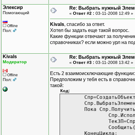
Элексир
Re: Выбрать нужный Элем
Помогающий
«
Ответ #2 :
03-11-2008 12:49 »
Kivals
, спасибо за ответ.
Offline
Хотел бы задать еще такой вопрос.
Пол:
Какие функции отвечают за получение
справочниках? если можно урл на по
Kivals
Re: Выбрать нужный Элем
Модератор
«
Ответ #3 :
03-11-2008 13:42 »
Есть 2 взаимоисключающие функции
Offline
Предположим у тебя есть в справочни
Пол:
такой:
Код:
Спр=СоздатьОбъек
Спр.ВыбратьЭлеме
Пока Спр.Получит
Спр.Испо
ТекЗП=Сп
Сообщить
КонецЦикла;