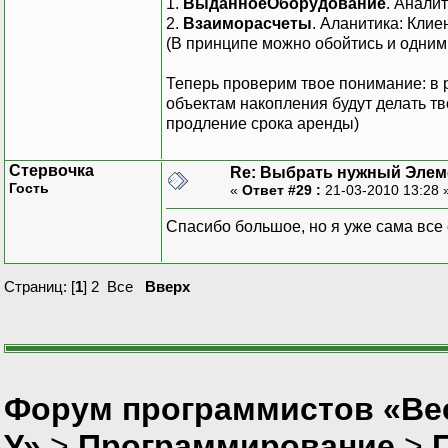
1.
ВыданноеОборудование
. Анали
2.
Взаиморасчеты
. Аланитика: Клие
(В принципе можно обойтись и одним
Теперь проверим твое понимание: в 
объектам накопления будут делать т
продление срока аренды)
Стервочка
Re: Выбрать нужный Элем
Гость
«
Ответ #29 :
21-03-2010 13:28 
Спасибо большое, но я уже сама все 
Страниц: [
1
]
2
Все
Вверх
Форум программистов «Ве
У»
>
Программирование
>