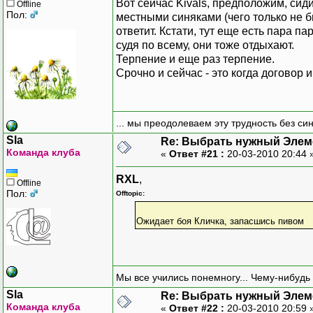
Вот сейчас Kivals, предположим, сиди
Offline
Пол:
местными синяками (чего только не быв
ответит. Кстати, тут еще есть пара 
судя по всему, они тоже отдыхают.
Терпение и еще раз терпение.
Срочно и сейчас - это когда договор и
... мы преодолеваем эту трудность без си
Sla
Re: Выбрать нужный Элем
Команда клуба
«
Ответ #21 :
20-03-2010 20:44 
RXL
,
Offline
Пол:
Offtopic:
Ожидает боя Кличка, запасшись пивом
Мы все учились понемногу... Чему-нибудь 
Sla
Re: Выбрать нужный Элем
Команда клуба
«
Ответ #22 :
20-03-2010 20:59 