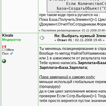
Если КоличествоС
База=СоздатьОбъект("Сп
База.ВыбратьЭлементы(
при таком коде прога ругается на :
Пока База.Получи
Пока База.ПолучитьЭлемент()=1 Цик
НоваяСтр
{Документ.ОтчетПоСотрудникам.Форма
Сотр=Баз
«
Последнее редактирование: 01-11-2008 20:46
Выбор();
Kivals
Re: Выбрать нужный Элем
Зар();
Модератор
«
Ответ #1 :
02-11-2008 19:45 »
КонецЦик
КонецЕсли
Ты меняешь позицинирование в спра
Offline
КонецПроцедуры
Вообще-то метод НайтиПоНаименов
Пол:
или 1 в азвисимости от результата по
Тебе нужно написать
Зарплата=База
Зарплата=База.Зарплата;
Пара замечаний к самому коду:
меньше используй глобальные пере
(процедуру)
да и сам цикл заполнения можно нап
проверки Если Сотр.Выбран()=1 Тогда
тебя просто вернется пустое значен