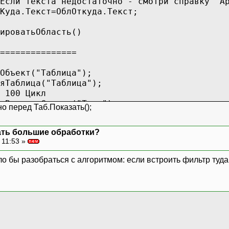
Если текста недостаточно - смотри справку "А
Куда.Текст=ОблОткуда.Текст;
ироватьОбласть()
===============
Объект("Таблица");
яТаблица("Таблица");
 100 Цикл
.ВывестиСекцию("Тест");
но перед Таб.Показать();
ь();
ать большие обработки?
 11:53 »
инаТаблицы();
 Таб.ВысотаТаблицы() Цикл
 бы разобраться с алгоритмом: если встроить фильтр туда, 
и И1%2=0 Тогда Стр=Стр+1; КонецЕсли;
и Стр=0 Тогда Продолжить; КонецЕсли;
и Стр=И1 Тогда Продолжить; КонецЕсли;
ироватьОбласть(Таб, Стр, И1);
оставшиеся строки