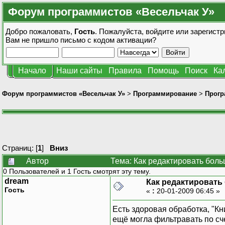
Форум программистов «Весельчак У»
Добро пожаловать,
Гость
. Пожалуйста,
войдите
или
зарегистр
Вам не пришло
письмо с кодом активации?
Начало
Наши сайты
Правила
Помощь
Поиск
Ка
Форум программистов «Весельчак У»
>
Программирование
>
Прогр
Страниц: [
1
]
Вниз
Автор
Тема: Как редактировать боль
0 Пользователей и 1 Гость смотрят эту тему.
dream
Как редактировать
Гость
«
:
20-01-2009 06:45 »
Есть здоровая обработка, "Кн
ещё могла фильтравать по сче