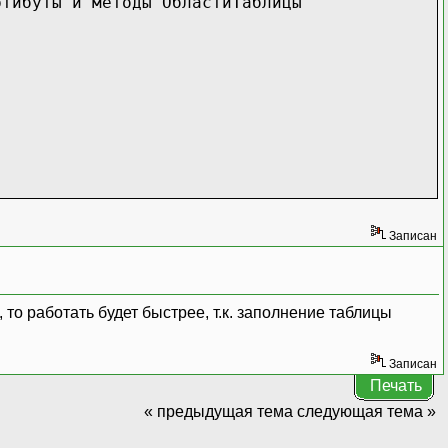
ртибуты и методы ОбластиТаблицы"
Записан
то работать будет быстрее, т.к. заполнение таблицы
Записан
Печать
« предыдущая тема
следующая тема »