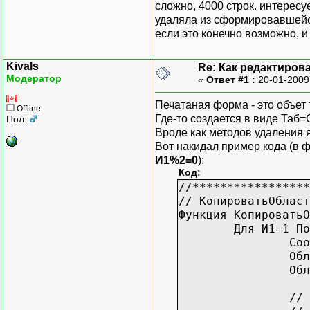
сложно, 4000 строк. интересу
удаляла из сформировавшейся
если это конечно возможно, 
Kivals
Re: Как редактиров
Модератор
«
Ответ #1 :
20-01-2009
Печатаная форма - это объет
Offline
Где-то создается в виде Таб=
Пол:
Вроде как методов удаления 
Вот накидал пример кода (в ф
И1%2=0
):
Код:
//*****************
// КопироватьОбласт
Функция КопироватьО
Для И1=1 По
Соо
Обл
Обл
// 