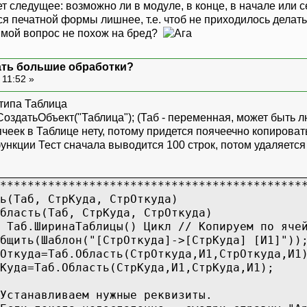
ет следущее: возможно ли в модуле, в конце, в начале или
 печатной формы лишнее, т.е. чтоб не приходилось делать 
и мой вопрос не похож на бред?
ать большие обработки?
 11:52 »
 типа Таблица
СоздатьОбъект("Таблица"); (Таб - переменная, может быть 
ячеек в Таблице нету, потому придется поячеечно копирова
ункции Тест сначала выводится 100 строк, потом удаляется к
********************************************
ь(Таб, СтрКуда, СтрОткуда)
бласть(Таб, СтрКуда, СтрОткуда)
 Таб.ШиринаТаблицы() Цикл // Копируем по яче
бщить(Шаблон("[СтрОткуда]->[СтрКуда] [И1]"))
Откуда=Таб.Область(СтрОткуда,И1,СтрОткуда,И1
Куда=Таб.Область(СтрКуда,И1,СтрКуда,И1);
Устанавливаем нужные реквизиты.