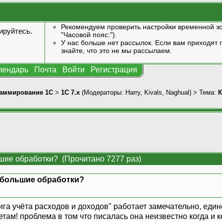
Рекомендуем проверить настройки временной зо
ируйтесь
.
"Часовой пояс:").
У нас больше нет рассылок. Если вам приходят п
знайте, что это не мы рассылаем.
лендарь
Почта
Войти
Регистрация
аммирование 1С
>
1С 7.x
(Модераторы:
Harry
,
Kivals
,
Naghual
) > Тема:
К
шие обработки? (Прочитано 7277 раз)
 большие обработки?
ига учёта расходов и доходов" работает замечательно, еди
там! проблема в том что писалась она неизвестно когда и 