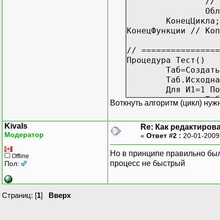
// 
Обл
КонецЦикла;
КонецФункции // Коп
// ================
Процедура Тест()
Таб=Создать
Таб.Исходна
Для И1=1 По
Таб
Воткнуть алгоритм (цикл) нуж
КонецЦикла;
Таб.Показат
Kivals
Re: Как редактиров
Стр=0;
Модератор
«
Ответ #2 :
20-01-2009
Шир=Таб.Шир
Для И1=1 По
Но в принципе правильно было
Offline
Есл
процесс не быстрый
Пол:
Есл
Есл
Страниц: [
1
]
Вверх
Коп
КонецЦикла;
// Очистим 