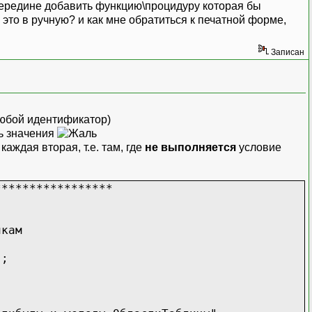
 середине добавить функцию\процидуру которая бы
это в ручную? и как мне обратиться к печатной форме,
Записан
любой идентификатор)
ть значения
аждая вторая, т.е. там, где
не выполняется
условие
*****************
йкам
;
);