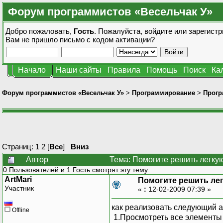
Форум программистов «Весельчак У»
Добро пожаловать,
Гость
. Пожалуйста,
войдите
или
зарегистр
Вам не пришло
письмо с кодом активации?
Начало
Наши сайты
Правила
Помощь
Поиск
Ка
Форум программистов «Весельчак У»
>
Программирование
>
Прогр
Страниц:
1
2
[
Все
]
Вниз
Автор
Тема: Помогите решить легкую
0 Пользователей и 1 Гость смотрят эту тему.
ArtMari
Помогите решить легк
Участник
«
:
12-02-2009 07:39 »
как реализовать следующий а
Offline
1.Просмотреть все элементы