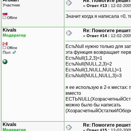
Re: Помогите решить
Участник
«
Ответ #13 :
12-02-200
Значит когда я написала =0, т
Offline
Kivals
Re: Помогите решить
Модератор
«
Ответ #14 :
12-02-200
ЕстьNull нужно только для з
Offline
эта функция возвращает перв
Пол:
ЕстьNull(1,2,3)=1
ЕстьNull(NULL,2,3)=2
ЕстьNull(1,NULL,NULL)=1
ЕстьNull(NULL,NULL,3)=3
я ее использую в 2-х местах:
вместо
ЕСТЬNULL(ХозрасчетныйОста
можно было бы написать
(ХозрасчетныйОстаткиИОбор
Kivals
Re: Помогите решить
Модератор
«
Ответ #15 :
12-02-200