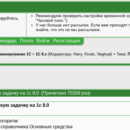
Рекомендуем проверить настройки временной зо
ируйтесь
.
"Часовой пояс:").
У нас больше нет рассылок. Если вам приходят п
знайте, что это не мы рассылаем.
лендарь
Почта
Войти
Регистрация
аммирование 1С
>
1С 8.x
(Модераторы:
Harry
,
Kivals
,
Naghual
) > Тема:
П
 задачку на 1с 8.0 (Прочитано 70269 раз)
ую задачку на 1с 8.0
лгоритм:
 справочника Основные средства