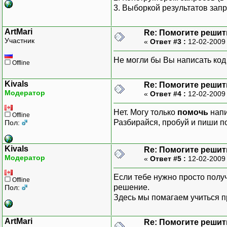
3. Выборкой результатов зап
ArtMari
Re: Помогите решить
Участник
«
Ответ #3 :
12-02-2009
Не могли бы Вы написать код
Offline
Kivals
Re: Помогите решить
Модератор
«
Ответ #4 :
12-02-2009
Нет. Могу только
помочь
напи
Offline
Разбирайся, пробуй и пиши п
Пол:
Kivals
Re: Помогите решить
Модератор
«
Ответ #5 :
12-02-2009
Если тебе нужно просто получ
Offline
решение.
Пол:
Здесь мы помагаем учиться п
ArtMari
Re: Помогите решить