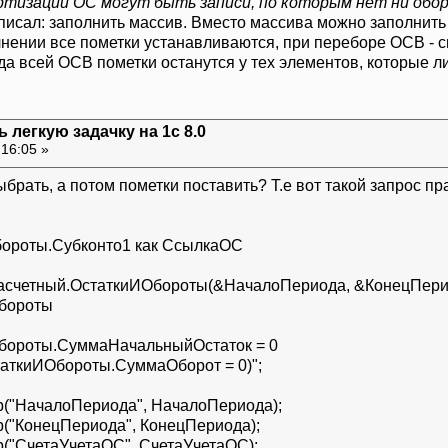
ртизации ОС могут быть записи, по которым нет ни обо
исал: заполнить массив. Вместо массива можно заполнить с
лнении все пометки устанавливаются, при переборе ОСВ - с
да всей ОСВ пометки останутся у тех элементов, которые л
 легкую задачку на 1с 8.0
 16:05 »
брать, а потом пометки поставить? Т.е вот такой запрос п
ороты.Субконто1 как СсылкаОС
счетный.ОстаткиИОбороты(&НачалоПериода, &КонецПериода
бороты
бороты.СуммаНачальныйОстаток = 0
киИОбороты.СуммаОборот = 0)";
("НачалоПериода", НачалоПериода);
("КонецПериода", КонецПериода);
"СчетаУчетаОС", СчетаУчетаОС);