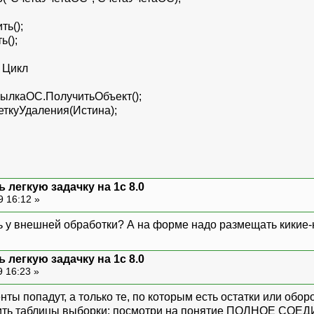
ь();
ь();
 Цикл
каОС.ПолучитьОбъект();
куУдаления(Истина);
 легкую задачку на 1с 8.0
9 16:12 »
ь у внешней обработки? А на форме надо размещать кикие
 легкую задачку на 1с 8.0
9 16:23 »
енты попадут, а только те, по которым есть остатки или обор
ить таблицы выборки: посмотри на понятие ПОЛНОЕ СОЕД