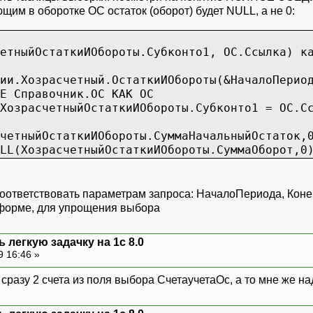
ющим в оборотке ОС остаток (оборот) будет NULL, а не 0:
ныйОстаткиИОбороты.Субконто1, ОС.Ссылка) ка
.Хозрасчетный.ОстаткиИОбороты(&НачалоПериода
 Справочник.ОС КАК ОС
ХозрасчетныйОстаткиИОбороты.Субконто1 = ОС.С
тныйОстаткиИОбороты.СуммаНачальныйОстаток,0
расчетныйОстаткиИОбороты.СуммаОборот,0)
соответствовать параметрам запроса: НачалоПериода, Кон
 форме, для упрощения выбора
 легкую задачку на 1с 8.0
9 16:46 »
 сразу 2 счета из поля выбора СчетаучетаОс, а то мне же на