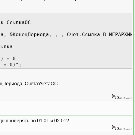
к СсылкаОС
, &КонецПериода, , , Счет.Ссылка В ИЕРАРХИИ 
сылка
) = 0
 = 0)";
ецПериода, СчетаУчетаОС
Записан
до проверять по 01.01 и 02.01?
Записан