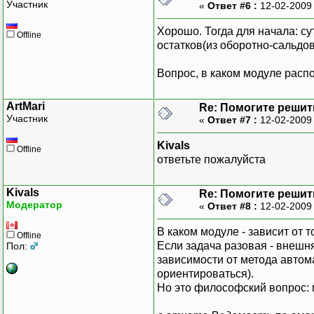
Участник
«
Ответ #6 :
12-02-2009
Хорошо. Тогда для начала: су
Offline
остатков(из оборотно-сальдо
Вопрос, в каком модуле распо
ArtMari
Re: Помогите решить
Участник
«
Ответ #7 :
12-02-2009
Kivals
Offline
ответьте пожалуйста
Kivals
Re: Помогите решить
Модератор
«
Ответ #8 :
12-02-2009
В каком модуле - зависит от т
Offline
Если задача разовая - внешня
Пол:
зависимости от метода автом
ориентироваться).
Но это философский вопрос: м