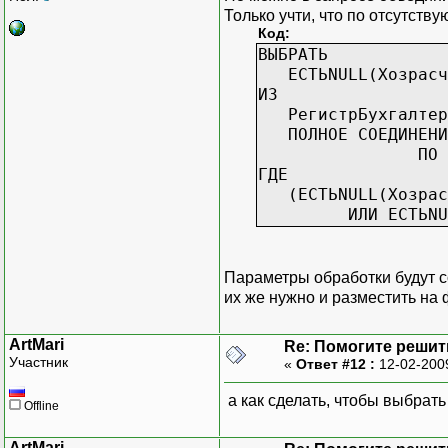
Только учти, что по отсутству
Код:
ВЫБРАТЬ
ЕСТЬNULL(Хозрасчет
ИЗ
РегистрБухгалтерии
ПОЛНОЕ СОЕДИНЕНИЕ
ПО 
ГДЕ
(ЕСТЬNULL(Хозрасче
ИЛИ ЕСТЬNULL(Хоз
Параметры обработки будут 
их же нужно и разместить на
ArtMari
Re: Помогите решить
Участник
«
Ответ #12 :
12-02-200
а как сделать, чтобы выбрать
Offline
ArtMari