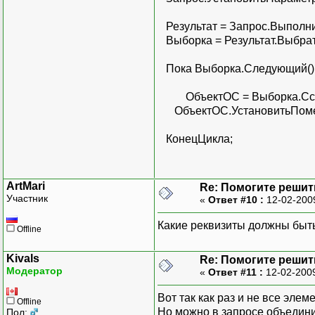
Результат = Запрос.Выполнит
Выборка = Результат.Выбрат
Пока Выборка.Следующий()
ОбъектОС = Выборка.Ссыл
ОбъектОС.УстановитьПомет
КонецЦикла;
ArtMari
Re: Помогите решить
Участник
«
Ответ #10 :
12-02-200
Какие реквизиты должны быт
Offline
Kivals
Re: Помогите решить
Модератор
«
Ответ #11 :
12-02-200
Вот так как раз и не все элем
Offline
Но можно в запросе объедин
Пол: