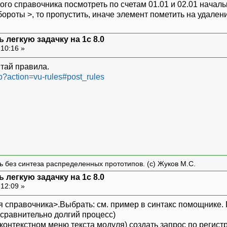
того справочника посмотреть по счетам 01.01 и 02.01 начал
бороты >, то пропустить, иначе элемент пометить на удален
 легкую задачку на 1с 8.0
 10:16 »
итай правила.
hp?action=vu-rules#post_rules
ть без синтеза распределенных прототипов. (с) Жуков М.С.
 легкую задачку на 1с 8.0
 12:09 »
справочника>.Выбрать: см. пример в синтакс помощнике. П
о сравнительно долгий процесс)
 контекстном меню текста модуля) создать запрос по регист