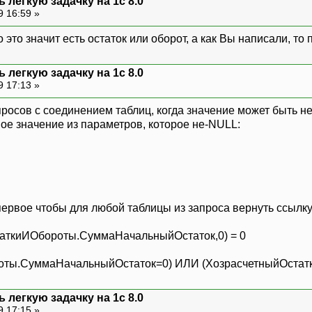
 легкую задачку на 1с 8.0
9 16:59 »
о это значит есть остаток или оборот, а как Вы написали, то
 легкую задачку на 1с 8.0
9 17:13 »
апросов с соединением таблиц, когда значение может быть 
ое значение из параметров, которое не-NULL:
 первое чтобы для любой таблицы из запроса вернуть ссылку,
ткиИОбороты.СуммаНачальныйОстаток,0) = 0
оты.СуммаНачальныйОстаток=0) ИЛИ (ХозрасчетныйОста
 легкую задачку на 1с 8.0
9 17:15 »