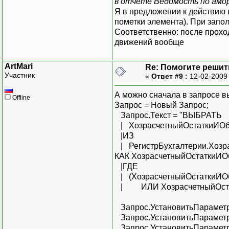
в отчете Ведомость по амо
Я в предложении к действию п
пометки элемента). При запо
Соответственно: после прохо
движений вообще
ArtMari
Re: Помогите решить
Участник
«
Ответ #9 :
12-02-2009
А можно сначала в запросе вы
Offline
Запрос = Новый Запрос;
Запрос.Текст = "ВЫБРАТЬ
| ХозрасчетныйОстаткиИОб
|ИЗ
| РегистрБухгалтерии.Хозра
КАК ХозрасчетныйОстаткиИО
|ГДЕ
| (ХозрасчетныйОстаткиИО
| ИЛИ ХозрасчетныйОстат
Запрос.УстановитьПараметр
Запрос.УстановитьПараметр
Запрос.УстановитьПараметр(