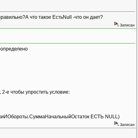
 правильно?А что такое ЕстьNull -что он дает?
Записан
неопределено
 2-е чтобы упростить условие:
ткиИОбороты.СуммаНачальныйОстаток ЕСТЬ NULL)
Записан