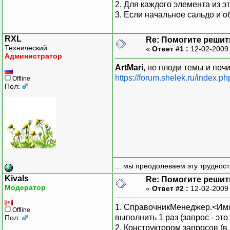
2. Для каждого элемента из э
3. Если начальное сальдо и о
RXL
Re: Помогите решить
Технический
«
Ответ #1 :
12-02-2009
Администратор
ArtMari
, не плоди темы и поч
https://forum.shelek.ru/index.p
Offline
Пол:
... мы преодолеваем эту труднос
Kivals
Re: Помогите решить
Модератор
«
Ответ #2 :
12-02-2009
1. СправочникМенеджер.<Имя 
Offline
выполнить 1 раз (запрос - эт
Пол:
2. Конструктором запросов (в