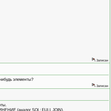
Записан
-нибудь элементы?
Записан
оты.
ИНЕНИЕ (аналог SQL: FULL JOIN).