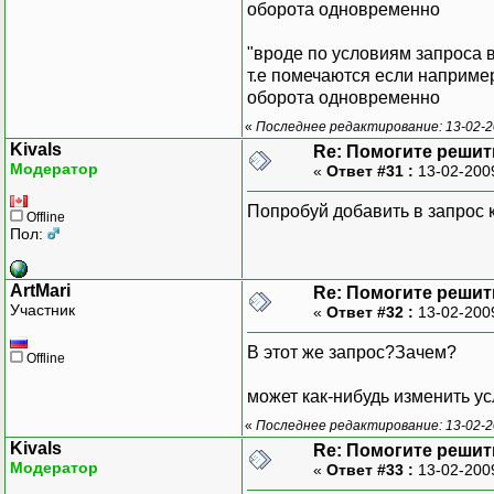
оборота одновременно
"вроде по условиям запроса в
т.е помечаются если например
оборота одновременно
«
Последнее редактирование: 13-02-2
Kivals
Re: Помогите решить
Модератор
«
Ответ #31 :
13-02-200
Попробуй добавить в запрос ко
Offline
Пол:
ArtMari
Re: Помогите решить
Участник
«
Ответ #32 :
13-02-200
В этот же запрос?Зачем?
Offline
может как-нибудь изменить ус
«
Последнее редактирование: 13-02-2
Kivals
Re: Помогите решить
Модератор
«
Ответ #33 :
13-02-200