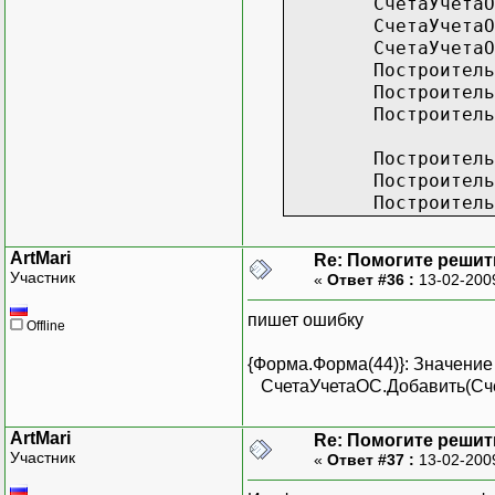
СчетаУчетаО
СчетаУчетаО
СчетаУчетаО
Построитель
Построитель
Построитель
Построитель
Построитель
Построитель
ArtMari
Re: Помогите решить
Участник
«
Ответ #36 :
13-02-200
пишет ошибку
Offline
{Форма.Форма(44)}: Значение
СчетаУчетаОС.Добавить(Сче
ArtMari
Re: Помогите решить
Участник
«
Ответ #37 :
13-02-200