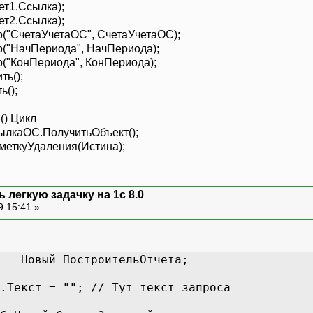
т1.Ссылка);
т2.Ссылка);
"СчетаУчетаОС", СчетаУчетаОС);
("НачПериода", НачПериода);
"КонПериода", КонПериода);
ь();
ь();
) Цикл
каОС.ПолучитьОбъект();
ткуУдаления(Истина);
 легкую задачку на 1с 8.0
9 15:41 »
 = Новый ПостроительОтчета;
.Текст = ""; // Тут текст запроса