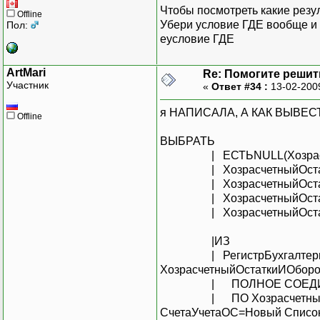
Чтобы посмотреть какие резул
Offline
Убери условие ГДЕ вообще и 
Пол:
еусловие ГДЕ
ArtMari
Re: Помогите решить
Участник
«
Ответ #34 :
13-02-200
я НАПИСАЛА, А КАК ВЫВЕ
Offline
ВЫБРАТЬ
| ЕСТЬNULL(Хозрасчетны
| ХозрасчетныйОстатки
| ХозрасчетныйОстаткиИ
| ХозрасчетныйОстатки
| ХозрасчетныйОстатки
|ИЗ
| РегистрБухгалтерии.Хозр
ХозрасчетныйОстаткиИОбор
| ПОЛНОЕ СОЕДИНЕНИЕ 
| ПО ХозрасчетныйОста
СчетаУчетаОС=Новый Список