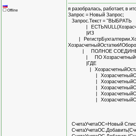
я разобралась, работает, в ит
Offline
Запрос = Новый Запрос;
Запрос.Текст = "ВЫБРАТЬ
| ЕСТЬNULL(Хозрасчетный
|ИЗ
| РегистрБухгалтерии.Хозр
ХозрасчетныйОстаткиИОбор
| ПОЛНОЕ СОЕДИНЕНИЕ С
| ПО ХозрасчетныйОстат
|ГДЕ
| ХозрасчетныйОстаткиИ
| ХозрасчетныйОстатки
| ХозрасчетныйОстатк
| ХозрасчетныйОстатки
| ХозрасчетныйОстатки
| ХозрасчетныйОстатки
СчетаУчетаОС=Новый Списо
СчетаУчетаОС.Добавить(Сче