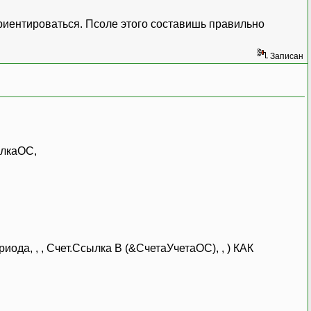
риентироваться. Псоле этого составишь правильно
Записан
лкаОС,
, , Счет.Ссылка В (&СчетаУчетаОС), , ) КАК