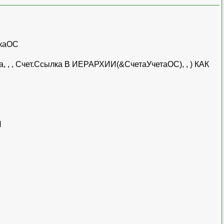
каОС
 , Счет.Ссылка В ИЕРАРХИИ(&СчетаУчетаОС), , ) КАК
И