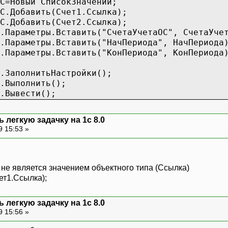
С=Новый СписокЗначений;
С.Добавить(Счет1.Ссылка);
С.Добавить(Счет2.Ссылка);
.Параметры.Вставить("СчетаУчетаОС", СчетаУче
.Параметры.Вставить("НачПериода", НачПериода
.Параметры.Вставить("КонПериода", КонПериода
.ЗаполнитьНастройки();
.Выполнить();
.Вывести();
 легкую задачку на 1с 8.0
9 15:53 »
 не является значением объектного типа (Ссылка)
т1.Ссылка);
 легкую задачку на 1с 8.0
9 15:56 »