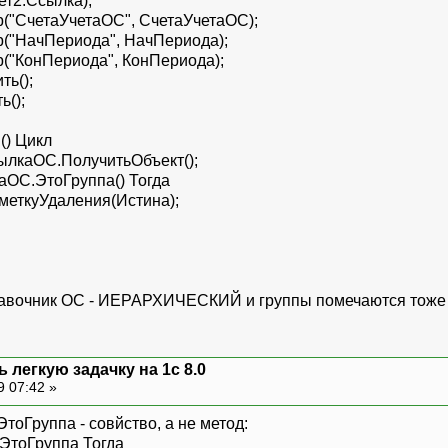
т2.Ссылка);
"СчетаУчетаОС", СчетаУчетаОС);
("НачПериода", НачПериода);
"КонПериода", КонПериода);
ь();
ь();
) Цикл
каОС.ПолучитьОбъект();
С.ЭтоГруппа() Тогда
ткуУдаления(Истина);
равочник ОС - ИЕРАРХИЧЕСКИЙ и группы помечаются тоже на
 легкую задачку на 1с 8.0
9 07:42 »
ЭтоГруппа - совйство, а не метод:
ЭтоГруппа Тогда