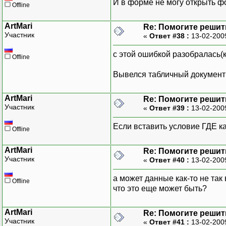
И в форме не могу открыть ф
Offline
ArtMari
Re: Помогите решить
Участник
«
Ответ #38 :
13-02-200
с этой ошибкой разобралась(к
Offline
Вывелся табличный документ и
ArtMari
Re: Помогите решить
Участник
«
Ответ #39 :
13-02-200
Если вставить условие ГДЕ ка
Offline
ArtMari
Re: Помогите решить
Участник
«
Ответ #40 :
13-02-200
а может данные как-то не так
Offline
что это еще может быть?
ArtMari
Re: Помогите решить
Участник
«
Ответ #41 :
13-02-200