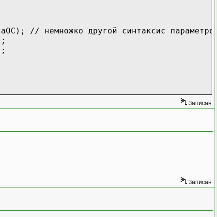
таОС); // немножко другой синтаксис параметро
);
);
Записан
Записан