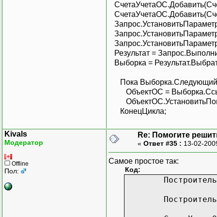
СчетаУчетаОС.Добавить(Сче
СчетаУчетаОС.Добавить(Сче
Запрос.УстановитьПараметр(
Запрос.УстановитьПараметр
Запрос.УстановитьПараметр(
Результат = Запрос.Выполнит
Выборка = Результат.Выбрат
Пока Выборка.Следующий(
ОбъектОС = Выборка.Ссыл
ОбъектОС.УстановитьПоме
КонецЦикла;
Kivals
Re: Помогите решить
Модератор
«
Ответ #35 :
13-02-200
Самое простое так:
Offline
Код:
Пол:
Построитель
Построитель