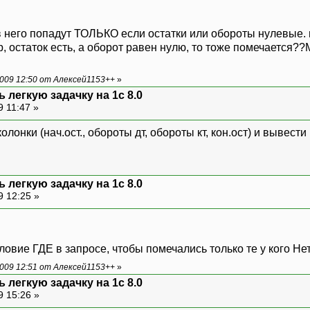
 него попадут ТОЛЬКО если остатки или обороты нулевые. и
, остаток есть, а оборот равен нулю, то тоже помечается??М
009 12:50 от Алексей1153++
»
 легкую задачку на 1с 8.0
9 11:47 »
лонки (нач.ост., обороты дт, обороты кт, кон.ост) и вывести
 легкую задачку на 1с 8.0
9 12:25 »
ловие ГДЕ в запросе, чтобы помечались только те у кого Не
009 12:51 от Алексей1153++
»
 легкую задачку на 1с 8.0
9 15:26 »