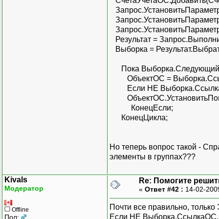
СчетаУчетаОС.Добавить(Сче
Запрос.УстановитьПараметр(
Запрос.УстановитьПараметр
Запрос.УстановитьПараметр(
Результат = Запрос.Выполнит
Выборка = Результат.Выбрат
Пока Выборка.Следующий(
ОбъектОС = Выборка.Ссыл
Если НЕ Выборка.СсылкаО
ОбъектОС.УстановитьПоме
КонецЕсли;
КонецЦикла;
Но теперь вопрос такой - Сп
элементы в группах???
Kivals
Re: Помогите решить
Модератор
«
Ответ #42 :
14-02-200
Почти все правильно, только 
Offline
Если НЕ Выборка.СсылкаОС.
Пол: