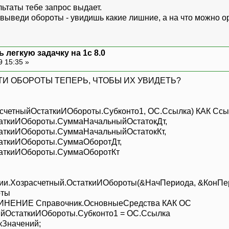
ьтаты тебе запрос выдает.
выведи обороты - увидишь какие лишние, а на что можно о
 легкую задачку на 1с 8.0
9 15:35 »
СТИ ОБОРОТЫ ТЕПЕРЬ, ЧТОБЫ ИХ УВИДЕТЬ?
йОстаткиИОбороты.Субконто1, ОС.Ссылка) КАК Ссы
ИОбороты.СуммаНачальныйОстатокДт,
Обороты.СуммаНачальныйОстатокКт,
ИОбороты.СуммаОборотДт,
ИОбороты.СуммаОборотКт
асчетный.ОстаткиИОбороты(&НачПериода, &КонПериода, 
оты
Справочник.ОсновныеСредства КАК ОС
ткиИОбороты.Субконто1 = ОС.Ссылка
Значений;