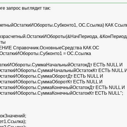
оге запрос выглядит так:
ОстаткиИОбороты.Субконто1, ОС.Ссылка) КАК Ссыл
асчетный.ОстаткиИОбороты(&НачПериода, &КонПериода, ,
оты
правочник.ОсновныеСредства КАК ОС
киИОбороты.Субконто1 = ОС.Ссылка
Обороты.СуммаНачальныйОстатокДт ЕСТЬ NULL И
ИОбороты.СуммаНачальныйОстатокКт ЕСТЬ NULL 
иИОбороты.СуммаОборотДт ЕСТЬ NULL И
ИОбороты.СуммаОборотКт ЕСТЬ NULL И
ИОбороты.СуммаКонечныйОстатокДт ЕСТЬ NULL И
ИОбороты.СуммаКонечныйОстатокКт ЕСТЬ NULL";
кЗначений;
т1.Ссылка);