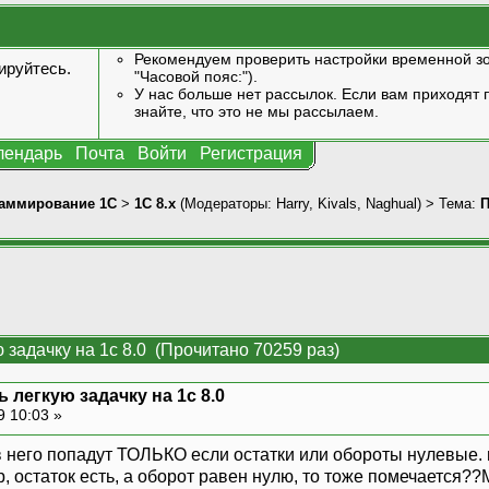
Рекомендуем проверить настройки временной зо
ируйтесь
.
"Часовой пояс:").
У нас больше нет рассылок. Если вам приходят п
знайте, что это не мы рассылаем.
лендарь
Почта
Войти
Регистрация
аммирование 1С
>
1С 8.x
(Модераторы:
Harry
,
Kivals
,
Naghual
) > Тема:
П
 задачку на 1с 8.0 (Прочитано 70259 раз)
 легкую задачку на 1с 8.0
9 10:03 »
 него попадут ТОЛЬКО если остатки или обороты нулевые. и
, остаток есть, а оборот равен нулю, то тоже помечается??М