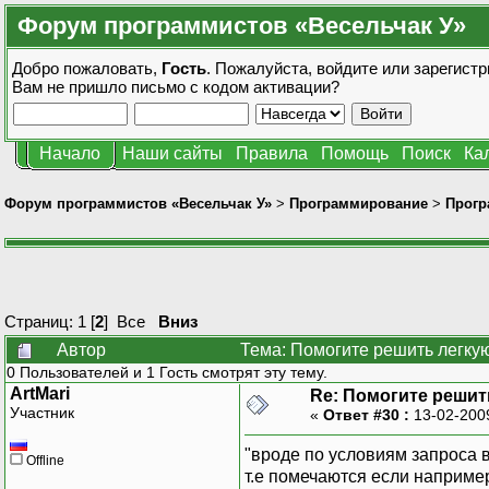
Форум программистов «Весельчак У»
Добро пожаловать,
Гость
. Пожалуйста,
войдите
или
зарегистр
Вам не пришло
письмо с кодом активации?
Начало
Наши сайты
Правила
Помощь
Поиск
Ка
Форум программистов «Весельчак У»
>
Программирование
>
Прогр
Страниц:
1
[
2
]
Все
Вниз
Автор
Тема: Помогите решить легкую
0 Пользователей и 1 Гость смотрят эту тему.
ArtMari
Re: Помогите решить
Участник
«
Ответ #30 :
13-02-200
"вроде по условиям запроса в
Offline
т.е помечаются если например