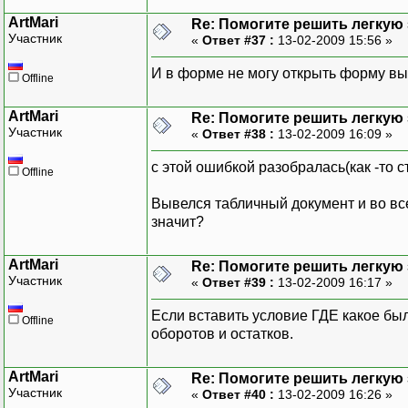
ArtMari
Re: Помогите решить легкую з
Участник
«
Ответ #37 :
13-02-2009 15:56 »
И в форме не могу открыть форму вы
Offline
ArtMari
Re: Помогите решить легкую з
Участник
«
Ответ #38 :
13-02-2009 16:09 »
с этой ошибкой разобралась(как -то с
Offline
Вывелся табличный документ и во все
значит?
ArtMari
Re: Помогите решить легкую з
Участник
«
Ответ #39 :
13-02-2009 16:17 »
Если вставить условие ГДЕ какое было
Offline
оборотов и остатков.
ArtMari
Re: Помогите решить легкую з
Участник
«
Ответ #40 :
13-02-2009 16:26 »