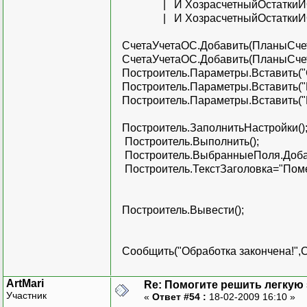
| И ХозрасчетныйОстаткиИОбо
| И ХозрасчетныйОстаткиИОбор
СчетаУчетаОС.Добавить(ПланыСчето
СчетаУчетаОС.Добавить(ПланыСчето
Построитель.Параметры.Вставить("
Построитель.Параметры.Вставить("
Построитель.Параметры.Вставить("
Построитель.ЗаполнитьНастройки()
Построитель.Выполнить();
Построитель.ВыбранныеПоля.Добав
Построитель.ТекстЗаголовка="Поме
Построитель.Вывести();
Сообщить("Обработка закончена!",
ArtMari
Re: Помогите решить легкую з
Участник
«
Ответ #54 :
18-02-2009 16:10 »