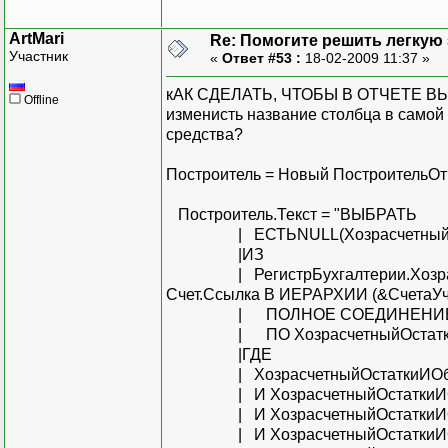
ArtMari
Re: Помогите решить легкую з
Участник
«
Ответ #53 :
18-02-2009 11:37 »
кАК СДЕЛАТЬ, ЧТОБЫ В ОТЧЕТЕ 
Offline
изменисть название столбца в самой
средства?
Построитель = Новый ПостроительОт
Построитель.Текст = "ВЫБРАТЬ
| ЕСТЬNULL(ХозрасчетныйОстат
|ИЗ
| РегистрБухгалтерии.Хозрасчет
Счет.Ссылка В ИЕРАРХИИ (&СчетаУче
| ПОЛНОЕ СОЕДИНЕНИЕ Справ
| ПО ХозрасчетныйОстаткиИОб
|ГДЕ
| ХозрасчетныйОстаткиИОборо
| И ХозрасчетныйОстаткиИОбо
| И ХозрасчетныйОстаткиИОбо
| И ХозрасчетныйОстаткиИОбо