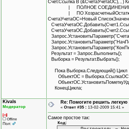
Счет.Ссылка В (&СчетаУчетаОС), , )
| ПОЛНОЕ СОЕДИНЕНИЕ Справ
| ПО ХозрасчетныйОстаткиИОб
СчетаУчетаОС=Новый СписокЗначен
СчетаУчетаОС.Добавить(Счет1.Ссыл
СчетаУчетаОС.Добавить(Счет2.Ссыл
Запрос.УстановитьПараметр("Счета
Запрос.УстановитьПараметр("НачПе
Запрос.УстановитьПараметр("КонПе
Результат = Запрос.Выполнить();
Выборка = Результат.Выбрать();
Пока Выборка.Следующий() Цикл
ОбъектОС = Выборка.СсылкаОС.По
ОбъектОС.УстановитьПометкуУдал
КонецЦикла;
Kivals
Re: Помогите решить легкую з
Модератор
«
Ответ #35 :
13-02-2009 15:41 »
Самое простое так:
Offline
Код:
Пол:
Построитель = Но