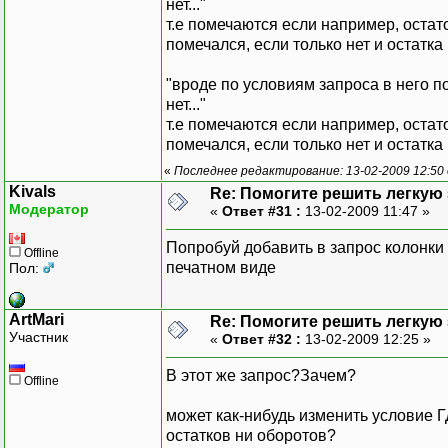
нет..."
т.е помечаются если например, остат
помечался, если только нет и остатк
"вроде по условиям запроса в него 
нет..."
т.е помечаются если например, остат
помечался, если только нет и остатк
«
Последнее редактирование: 13-02-2009 12:50
Kivals
Re: Помогите решить легкую з
Модератор
«
Ответ #31 :
13-02-2009 11:47 »
Попробуй добавить в запрос колонки (н
Offline
печатном виде
Пол:
ArtMari
Re: Помогите решить легкую з
Участник
«
Ответ #32 :
13-02-2009 12:25 »
В этот же запрос?Зачем?
Offline
может как-нибудь изменить условие Г
остатков ни оборотов?