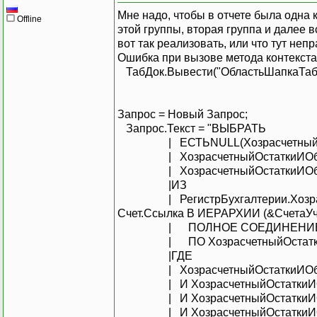
Мне надо, чтобы в отчете была одна 
Offline
этой группы, вторая группа и далее 
вот так реализовать, или что тут не
Ошибка при вызове метода контекста 
ТабДок.Вывести("ОбластьШапкаТаб
Запрос = Новый Запрос;
Запрос.Текст = "ВЫБРАТЬ
| ЕСТЬNULL(ХозрасчетныйОстат
| ХозрасчетныйОстаткиИОбор
| ХозрасчетныйОстаткиИОборот
|ИЗ
| РегистрБухгалтерии.Хозрасчет
Счет.Ссылка В ИЕРАРХИИ (&СчетаУче
| ПОЛНОЕ СОЕДИНЕНИЕ Справ
| ПО ХозрасчетныйОстаткиИОб
|ГДЕ
| ХозрасчетныйОстаткиИОборо
| И ХозрасчетныйОстаткиИОбо
| И ХозрасчетныйОстаткиИОбо
| И ХозрасчетныйОстаткиИОбо