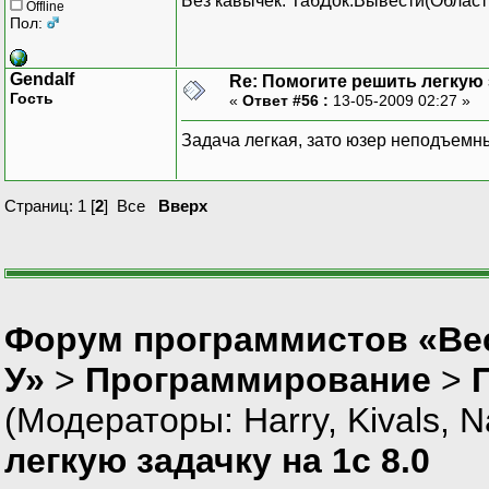
Без кавычек: ТабДок.Вывести(Облас
Offline
Пол:
Gendalf
Re: Помогите решить легкую з
Гость
«
Ответ #56 :
13-05-2009 02:27 »
Задача легкая, зато юзер неподъемн
Страниц:
1
[
2
]
Все
Вверх
Форум программистов «Ве
У»
>
Программирование
>
(Модераторы:
Harry
,
Kivals
,
N
легкую задачку на 1с 8.0