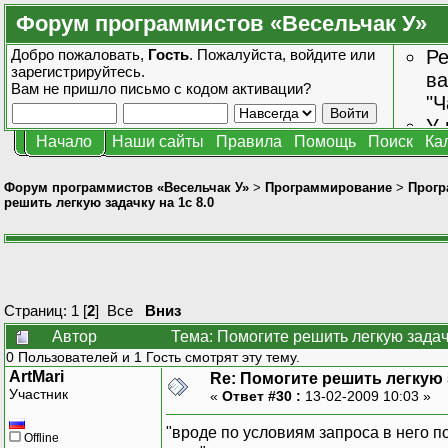
Форум программистов «Весельчак У»
Добро пожаловать,
Гость
. Пожалуйста,
войдите
или
Ре
зарегистрируйтесь
.
ва
Вам не пришло
письмо с кодом активации?
"Ч
У 
Начало
Наши сайты
Правила
Помощь
Поиск
Ка
от
зн
Форум программистов «Весельчак У»
>
Программирование
>
Прогр
решить легкую задачку на 1с 8.0
Страниц:
1
[
2
]
Все
Вниз
Автор
Тема: Помогите решить легкую задач
0 Пользователей и 1 Гость смотрят эту тему.
ArtMari
Re: Помогите решить легкую з
Участник
«
Ответ #30 :
13-02-2009 10:03 »
"вроде по условиям запроса в него 
Offline