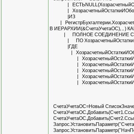
| ЕСТЬNULL(ХозрасчетныйОстатк
| ХозрасчетныйОстаткиИОбор
|ИЗ
| РегистрБухгалтерии.Хозрасчетны
В ИЕРАРХИИ(&СчетаУчетаОС), , ) К
| ПОЛНОЕ СОЕДИНЕНИЕ Справо
| ПО ХозрасчетныйОстаткиИОб
|ГДЕ
| ХозрасчетныйОстаткиИОборо
| ХозрасчетныйОстаткиИОборо
| ХозрасчетныйОстаткиИОбор
| ХозрасчетныйОстаткиИОбор
| ХозрасчетныйОстаткиИОборо
| ХозрасчетныйОстаткиИОборо
СчетаУчетаОС=Новый СписокЗначе
СчетаУчетаОС.Добавить(Счет1.Ссыл
СчетаУчетаОС.Добавить(Счет2.Ссыл
Запрос.УстановитьПараметр("Счета
Запрос.УстановитьПараметр("НачПе