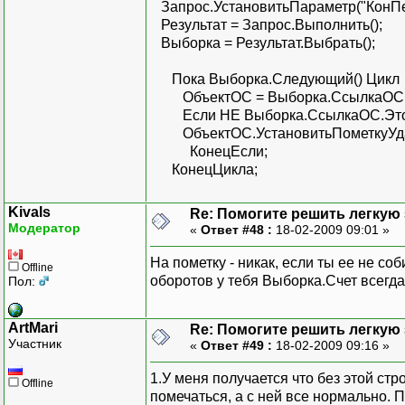
Запрос.УстановитьПараметр("КонПе
Результат = Запрос.Выполнить();
Выборка = Результат.Выбрать();
Пока Выборка.Следующий() Цикл
ОбъектОС = Выборка.СсылкаОС.По
Если НЕ Выборка.СсылкаОС.ЭтоГр
ОбъектОС.УстановитьПометкуУдал
КонецЕсли;
КонецЦикла;
Kivals
Re: Помогите решить легкую з
Модератор
«
Ответ #48 :
18-02-2009 09:01 »
На пометку - никак, если ты ее не соб
Offline
оборотов у тебя Выборка.Счет всегд
Пол:
ArtMari
Re: Помогите решить легкую з
Участник
«
Ответ #49 :
18-02-2009 09:16 »
1.У меня получается что без этой ст
Offline
помечаться, а с ней все нормально. 