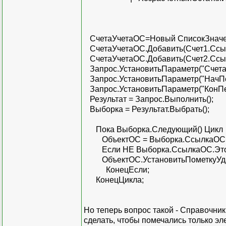
СчетаУчетаОС=Новый СписокЗначе
СчетаУчетаОС.Добавить(Счет1.Ссыл
СчетаУчетаОС.Добавить(Счет2.Ссыл
Запрос.УстановитьПараметр("Счета
Запрос.УстановитьПараметр("НачПе
Запрос.УстановитьПараметр("КонПе
Результат = Запрос.Выполнить();
Выборка = Результат.Выбрать();
Пока Выборка.Следующий() Цикл
ОбъектОС = Выборка.СсылкаОС.По
Если НЕ Выборка.СсылкаОС.ЭтоГр
ОбъектОС.УстановитьПометкуУдал
КонецЕсли;
КонецЦикла;
Но теперь вопрос такой - Справочн
сделать, чтобы помечались только э