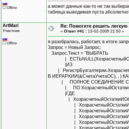
а может данные как-то не так выбираю
Offline
таблица выводимая пуста абсолютно?
ArtMari
Re: Помогите решить легкую з
Участник
«
Ответ #41 :
13-02-2009 21:50 »
я разобралась, работает, в итоге запр
Offline
Запрос = Новый Запрос;
Запрос.Текст = "ВЫБРАТЬ
| ЕСТЬNULL(ХозрасчетныйОстатк
|ИЗ
| РегистрБухгалтерии.Хозрасчетны
В ИЕРАРХИИ(&СчетаУчетаОС), , ) К
| ПОЛНОЕ СОЕДИНЕНИЕ Справо
| ПО ХозрасчетныйОстаткиИОб
|ГДЕ
| ХозрасчетныйОстаткиИОборо
| ХозрасчетныйОстаткиИОборо
| ХозрасчетныйОстаткиИОбор
| ХозрасчетныйОстаткиИОбор
| ХозрасчетныйОстаткиИОборо
| ХозрасчетныйОстаткиИОборо