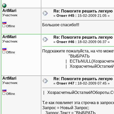
ArtMari
Re: Помогите решить легкую з
Участник
«
Ответ #45 :
15-02-2009 21:05 »
Большое спасибо!!!
Offline
ArtMari
Re: Помогите решить легкую з
Участник
«
Ответ #46 :
18-02-2009 06:37 »
Подскажите пожалуйста, на что может
Offline
"ВЫБРАТЬ
| ЕСТЬNULL(ХозрасчетныйОстат
| ХозрасчетныйОстаткиИОб
ArtMari
Re: Помогите решить легкую з
Участник
«
Ответ #47 :
18-02-2009 07:45 »
| ХозрасчетныйОстаткиИОбороты.С
Offline
Т.е как повлияет эта строчка в запро
Запрос = Новый Запрос;
Запрос.Текст = "ВЫБРАТЬ