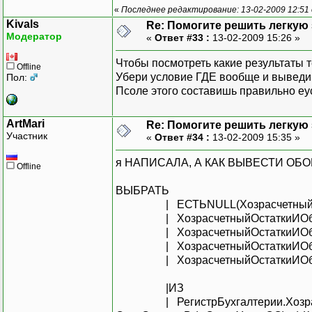
«
Последнее редактирование: 13-02-2009 12:51
Kivals
Re: Помогите решить легкую з
Модератор
«
Ответ #33 :
13-02-2009 15:26 »
Чтобы посмотреть какие результаты т
Offline
Убери условие ГДЕ вообще и выведи 
Пол:
Псоле этого составишь правильно е
ArtMari
Re: Помогите решить легкую з
Участник
«
Ответ #34 :
13-02-2009 15:35 »
я НАПИСАЛА, А КАК ВЫВЕСТИ ОБ
Offline
ВЫБРАТЬ
| ЕСТЬNULL(ХозрасчетныйОстат
| ХозрасчетныйОстаткиИОборо
| ХозрасчетныйОстаткиИОборо
| ХозрасчетныйОстаткиИОбор
| ХозрасчетныйОстаткиИОбор
|ИЗ
| РегистрБухгалтерии.Хозрасчет