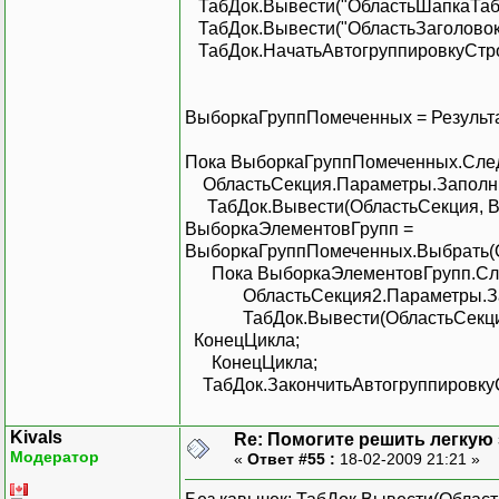
ТабДок.Вывести("ОбластьШапкаТаб
ТабДок.Вывести("ОбластьЗаголовок"
ТабДок.НачатьАвтогруппировкуСтро
ВыборкаГруппПомеченных = Результа
Пока ВыборкаГруппПомеченных.Сле
ОбластьСекция.Параметры.Заполни
ТабДок.Вывести(ОбластьСекция, Вы
ВыборкаЭлементовГрупп =
ВыборкаГруппПомеченных.Выбрать(О
Пока ВыборкаЭлементовГрупп.Сле
ОбластьСекция2.Параметры.Запо
ТабДок.Вывести(ОбластьСекция2,
КонецЦикла;
КонецЦикла;
ТабДок.ЗакончитьАвтогруппировкуС
Kivals
Re: Помогите решить легкую з
Модератор
«
Ответ #55 :
18-02-2009 21:21 »