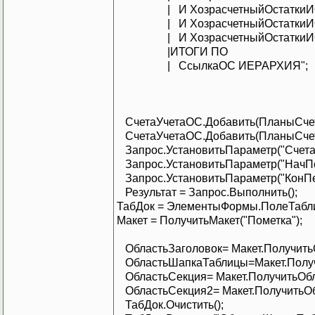
| И ХозрасчетныйОстаткиИОбо
| И ХозрасчетныйОстаткиИОбо
| И ХозрасчетныйОстаткиИОбор
|ИТОГИ ПО
| СсылкаОС ИЕРАРХИЯ";
СчетаУчетаОС.Добавить(ПланыСчето
СчетаУчетаОС.Добавить(ПланыСчето
Запрос.УстановитьПараметр("Счета
Запрос.УстановитьПараметр("НачПе
Запрос.УстановитьПараметр("КонПе
Результат = Запрос.Выполнить();
ТабДок = ЭлементыФормы.ПолеТабл
Макет = ПолучитьМакет("Пометка");
ОбластьЗаголовок= Макет.ПолучитьО
ОбластьШапкаТаблицы=Макет.Получ
ОбластьСекция= Макет.ПолучитьОбла
ОбластьСекция2= Макет.ПолучитьОбл
ТабДок.Очистить();