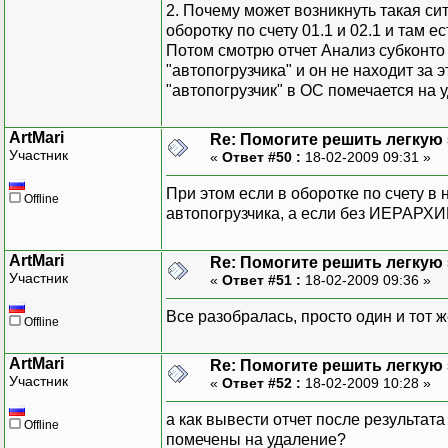
2. Почему может возникнуть такая си
оборотку по счету 01.1 и 02.1 и там е
Потом смотрю отчет Анализ субконто 
"автопогрузчика" и он не находит за 
"автопогрузчик" в ОС помечается на 
ArtMari
Re: Помогите решить легкую з
Участник
«
Ответ #50 :
18-02-2009 09:31 »
При этом если в оборотке по счету в
Offline
автопогрузчика, а если без ИЕРАРХИ
ArtMari
Re: Помогите решить легкую з
Участник
«
Ответ #51 :
18-02-2009 09:36 »
Все разобралась, просто один и тот 
Offline
ArtMari
Re: Помогите решить легкую з
Участник
«
Ответ #52 :
18-02-2009 10:28 »
а как вывести отчет после результат
Offline
помечены на удаление?