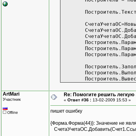
Построитель.Текс
СчетаУчетаОС=Нов
СчетаУчетаОС.Доб
СчетаУчетаОС.Доб
Построитель.Пара
Построитель.Пара
Построитель.Пара
Построитель.Запо
Построитель.Выпо
Построитель.Выве
ArtMari
Re: Помогите решить легкую з
Участник
«
Ответ #36 :
13-02-2009 15:53 »
пишет ошибку
Offline
{Форма.Форма(44)}: Значение не явля
СчетаУчетаОС.Добавить(Счет1.Ссыл