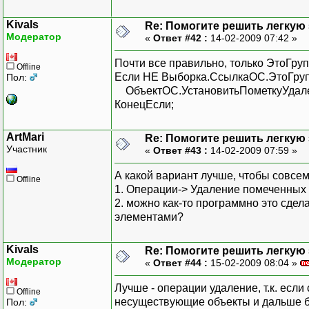
Kivals
Re: Помогите решить легкую з
Модератор
«
Ответ #42 :
14-02-2009 07:42 »
Почти все правильно, только ЭтоГрупп
Offline
Если НЕ Выборка.СсылкаОС.ЭтоГруп
Пол:
ОбъектОС.УстановитьПометкуУдале
КонецЕсли;
ArtMari
Re: Помогите решить легкую з
Участник
«
Ответ #43 :
14-02-2009 07:59 »
А какой вариант лучше, чтобы совсе
Offline
1. Операции-> Удаление помеченных 
2. можно как-то программно это сдел
элементами?
Kivals
Re: Помогите решить легкую з
Модератор
«
Ответ #44 :
15-02-2009 08:04 »
Лучше - операции удаление, т.к. если
Offline
несуществующие объекты и дальше б
Пол: