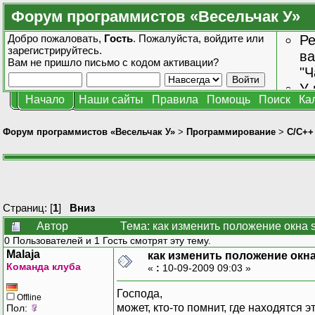
Форум программистов «Весельчак У»
Добро пожаловать,
Гость
. Пожалуйста,
войдите
или
Ре
зарегистрируйтесь
.
ва
Вам не пришло
письмо с кодом активации?
"Ч
У 
Начало
Наши сайты
Правила
Помощь
Поиск
Ка
от
зн
Форум программистов «Весельчак У»
>
Программирование
>
C/C++
Страниц: [
1
]
Вниз
Автор
Тема: как изменить положение окна s
0 Пользователей и 1 Гость смотрят эту тему.
Malaja
как изменить положение окна 
Команда клуба
«
:
10-09-2009 09:03 »
Господа,
Offline
может, кто-то помнит, где находятся 
Пол: