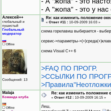
- А "жопа" - это нас
- А "жопа" - это у на
Алексей++
Re: как изменить положение окна
глобальный и
«
Ответ #11 :
10-09-2009 16:03 »
пушистый
Глобальный
схема горклавиш выбирается - выбе
модератор
сервис->параметры->(+)среда(+)клав
Offline
схема Visual C++ 6
>FAQ ПО ПРОГР.
>ССЫЛКИ ПО ПРОГР
Сообщений: 13
>Правила"Неотложки
Malaja
Re: как изменить положение ок
Команда клуба
«
Ответ #12 :
10-09-2009 16:15 »
Леш,
Offline