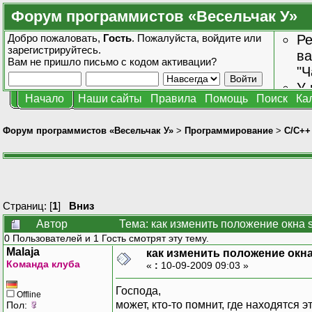
Форум программистов «Весельчак У»
Добро пожаловать,
Гость
. Пожалуйста,
войдите
или
Ре
зарегистрируйтесь
.
ва
Вам не пришло
письмо с кодом активации?
"Ч
У 
Начало
Наши сайты
Правила
Помощь
Поиск
Ка
от
зн
Форум программистов «Весельчак У»
>
Программирование
>
C/C++
Страниц: [
1
]
Вниз
Автор
Тема: как изменить положение окна s
0 Пользователей и 1 Гость смотрят эту тему.
Malaja
как изменить положение окна 
Команда клуба
«
:
10-09-2009 09:03 »
Господа,
Offline
может, кто-то помнит, где находятся 
Пол: