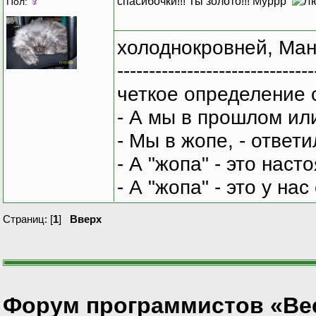
спасибочки!!! Ты золото!!! Муррр
Пол:
холоднокровней, Ман
-------------------------------
четкое определение 
- А мы в прошлом ил
- Мы в жопе, - ответи
- А "жопа" - это нас
- А "жопа" - это у на
Страниц: [
1
]
Вверх
Форум программистов «Ве