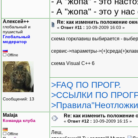
- А "жопа" - это нас
- А "жопа" - это у на
Алексей++
Re: как изменить положение окна
глобальный и
«
Ответ #11 :
10-09-2009 16:03 »
пушистый
Глобальный
схема горклавиш выбирается - выбе
модератор
сервис->параметры->(+)среда(+)клав
Offline
схема Visual C++ 6
>FAQ ПО ПРОГР.
>ССЫЛКИ ПО ПРОГР
Сообщений: 13
>Правила"Неотложки
Malaja
Re: как изменить положение ок
Команда клуба
«
Ответ #12 :
10-09-2009 16:15 »
Леш,
Offline