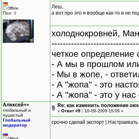
Леш,
Offline
а вот про это я вообще как-то и не 
Пол:
холоднокровней, Ман
-------------------------------
четкое определение 
- А мы в прошлом ил
- Мы в жопе, - ответи
- А "жопа" - это нас
- А "жопа" - это у на
Алексей++
Re: как изменить положение окна
глобальный и
«
Ответ #9 :
10-09-2009 15:05 »
пушистый
Глобальный
срочно сделай экспорт ) Настраивать
модератор
Offline