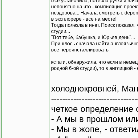
Все установила, потерла ручки и нача
непонятно на что - компиляция проект
нездорова... Начала смотреть с depe
в эксплорере - все на месте!
Тогда полезла в инет. Поиск показал
студии...
"Вот тебе, бабушка, и Юрьев день"...
Пришлось сначала найти англоязычну
все переинсталлировать.
кстати, обнаружила, что если в немец
родной 6-ой студии), то в англицкой - н
холоднокровней, Ман
-------------------------------
четкое определение 
- А мы в прошлом ил
- Мы в жопе, - ответи