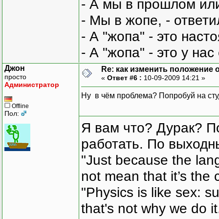
- А мы в прошлом ил
- Мы в жопе, - ответи
- А "жопа" - это нас
- А "жопа" - это у на
Джон
Re: как изменить положение ок
просто
«
Ответ #6 :
10-09-2009 14:21 »
Администратор
Ну в чём проблема? Попробуй на ст
Offline
Пол:
Я вам что? Дурак? П
работать. По выходн
"Just because the lan
not mean that it’s the 
"Physics is like sex: s
that's not why we do i