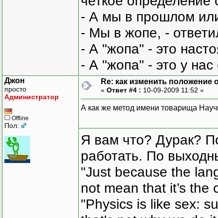
четкое определение 
- А мы в прошлом ил
- Мы в жопе, - ответи
- А "жопа" - это нас
- А "жопа" - это у на
Джон
Re: как изменить положение ок
просто
«
Ответ #4 :
10-09-2009 11:52 »
Администратор
А как же метод имени товарища Нау
Offline
Пол:
Я вам что? Дурак? П
работать. По выходн
"Just because the lan
not mean that it’s the 
"Physics is like sex: s