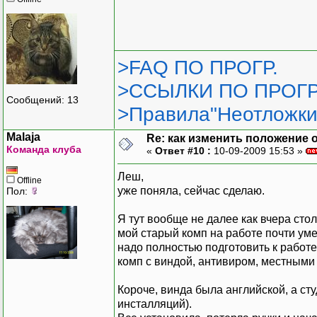
>FAQ ПО ПРОГР.
>ССЫЛКИ ПО ПРОГР
Сообщений: 13
>Правила"Неотложки
Malaja
Re: как изменить положение ок
Команда клуба
«
Ответ #10 :
10-09-2009 15:53 »
Леш,
Offline
уже поняла, сейчас сделаю.
Пол:
Я тут вообще не далее как вчера сто
мой старый комп на работе почти умер,
надо полностью подготовить к работе! 
комп с виндой, антивиром, местным
Короче, винда была английской, а ст
инсталляций).