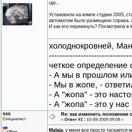
где...
Установила на компе студию 2005, стар
автоматом было размещено справа, а 
И как его перекинуть? Посмотрела в t
холоднокровней, Ман
-------------------------------
четкое определение 
- А мы в прошлом ил
- Мы в жопе, - ответи
- А "жопа" - это нас
- А "жопа" - это у на
sss
Re: как изменить положение ок
Специалист
«
Ответ #1 :
10-09-2009 09:08 »
Malaja
, у меня все просто таскается
Offline