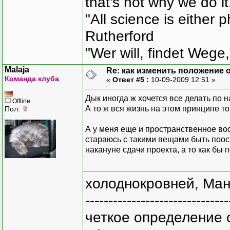
that's not why we do i
"All science is either 
Rutherford
"Wer will, findet Wege,
Malaja
Re: как изменить положение ок
Команда клуба
«
Ответ #5 :
10-09-2009 12:51 »
Дык иногда ж хочется все делать по 
Offline
А то ж вся жизнь на этом принципе т
Пол:
А у меня еще и пространственное воо
стараюсь с такими вещами быть поос
накануне сдачи проекта, а то как б
холоднокровней, Ман
-------------------------------
четкое определение 