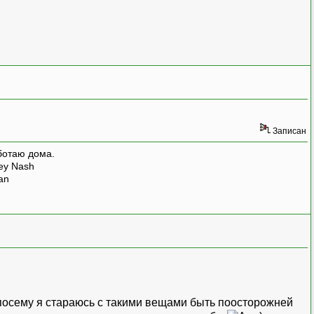
Записан
ботаю дома.
rey Nash
man
 посему я стараюсь с такими вещами быть поосторожней