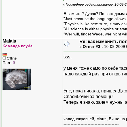
«
Последнее редактирование: 10-09-2
Я вам что? Дурак? По выходным 
"Just because the language allows y
"Physics is like sex: sure, it may g
"All science is either physics or st
"Wer will, findet Wege, wer nicht wil
Malaja
Re: как изменить пол
Команда клуба
«
Ответ #3 :
10-09-2009 
sss,
Offline
Пол:
у меня тоже само по себе тас
надо каждый раз при открытии
Упс, пока писала, пришел Дж
Спасибочки за помощь!
Теперь я знаю, зачем нужны 
холоднокровней, Маня, Ви не на 
---------------------------------------