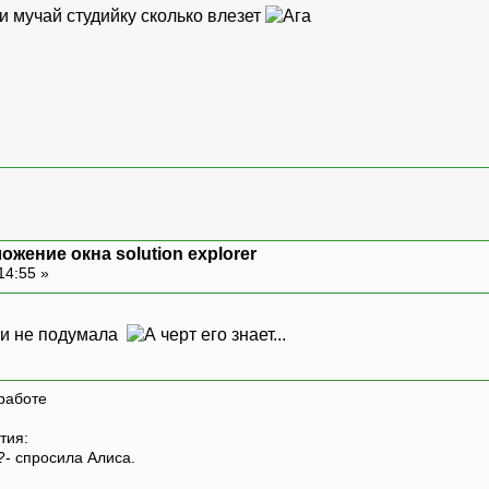
и мучай студийку сколько влезет
ожение окна solution explorer
14:55 »
о и не подумала
работе
тия:
?- спросила Алиса.