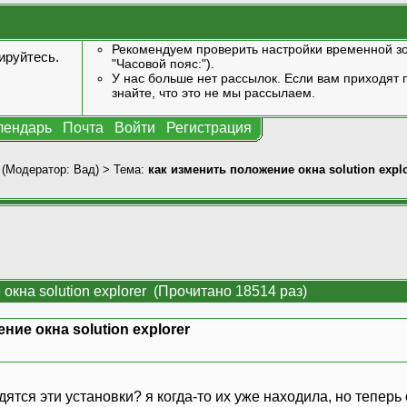
Рекомендуем проверить настройки временной зо
ируйтесь
.
"Часовой пояс:").
У нас больше нет рассылок. Если вам приходят п
знайте, что это не мы рассылаем.
лендарь
Почта
Войти
Регистрация
(Модератор:
Вад
) > Тема:
как изменить положение окна solution explo
окна solution explorer (Прочитано 18514 раз)
ние окна solution explorer
одятся эти установки? я когда-то их уже находила, но теперь 