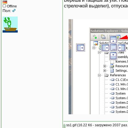
Берёшь и тащишь за ухи. Пок
стрелочкой выделил), отпуска
Offline
Пол:
ss1.gif
(16.22 Кб - загружено 2037 раз.