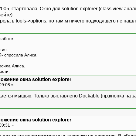
005, стартовала. Окно для solution explorer (class view а
бейте).
ела в tools->options, но там,м ничего подходящего не нашла
работе
тия:
?- спросила Алиса.
росила Алиса.
ости.
ожение окна solution explorer
09:08 »
скается мышью. Только выставлено Dockable (пр.кнопка на заг
ожение окна solution explorer
09:31 »