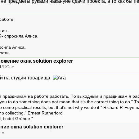
 мне предметы руками накануне сдачи проекта, а то как бы
работе
тия:
?- спросила Алиса.
росила Алиса.
ости.
ожение окна solution explorer
14:21 »
й на студии товарища.
и праздникам на работе работать. По выходным и праздникам я ра
ou to do something does not mean that it’s the correct thing to do." T
ive some practical results, but that's not why we do it." Richard P. Feyn
amp collecting." Ernest Rutherford
l, findet Gründe."
ие окна solution explorer
3 »