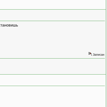
установишь
Записан