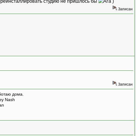
 переинсталлировать студию не пришлось бы
)
Записан
Записан
ботаю дома.
rey Nash
man