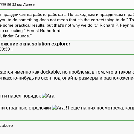
009 09:33 от Джон
»
и праздникам на работе работать. По выходным и праздникам я ра
ou to do something does not mean that it’s the correct thing to do." T
ive some practical results, but that's not why we do it." Richard P. Feyn
amp collecting." Ernest Rutherford
l, findet Gründe."
ожение окна solution explorer
09:39 »
кается именно как dockable, но проблема в том, что в таком
 какого-нибудь из окон подгонайть размеры и расположение
он и навел порядок
эти странные стрелочки
Я еще на них посмотрела, когд
работе