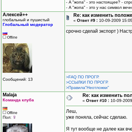
- А "жопа" - это настоящее? - сп
- А "жопа" - это у нас символ вечн
Алексей++
Re: как изменить положен
глобальный и пушистый
«
Ответ #9 :
10-09-2009 15:0
Глобальный модератор
срочно сделай экспорт ) Наст
Offline
>FAQ ПО ПРОГР.
Сообщений: 13
>ССЫЛКИ ПО ПРОГР.
>Правила"Неотложки"
Malaja
Re: как изменить пол
Команда клуба
«
Ответ #10 :
10-09-2009
Леш,
Offline
уже поняла, сейчас сделаю.
Пол:
Я тут вообще не далее как вч