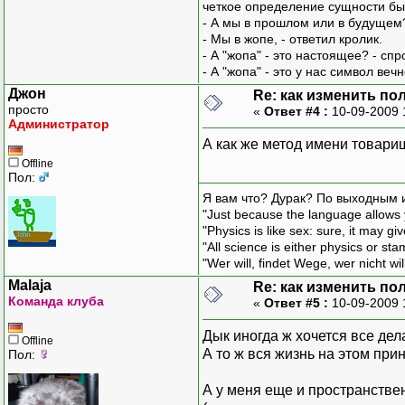
четкое определение сущности бы
- А мы в прошлом или в будущем
- Мы в жопе, - ответил кролик.
- А "жопа" - это настоящее? - сп
- А "жопа" - это у нас символ вечн
Джон
Re: как изменить пол
просто
«
Ответ #4 :
10-09-2009 
Администратор
А как же метод имени товар
Offline
Пол:
Я вам что? Дурак? По выходным 
"Just because the language allows y
"Physics is like sex: sure, it may g
"All science is either physics or st
"Wer will, findet Wege, wer nicht wil
Malaja
Re: как изменить пол
Команда клуба
«
Ответ #5 :
10-09-2009 
Дык иногда ж хочется все дел
Offline
А то ж вся жизнь на этом при
Пол:
А у меня еще и пространстве