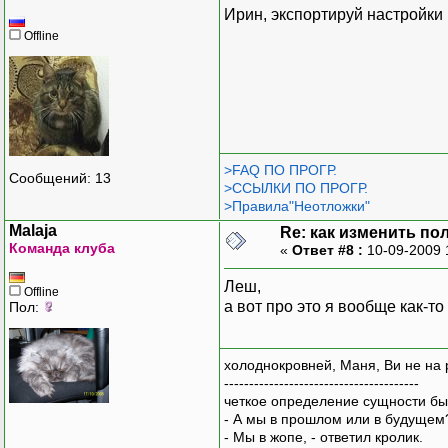
Ирин, экспортируй настройки 
Offline
>FAQ ПО ПРОГР.
Сообщений: 13
>ССЫЛКИ ПО ПРОГР.
>Правила"Неотложки"
Malaja
Re: как изменить пол
Команда клуба
«
Ответ #8 :
10-09-2009 
Леш,
Offline
а вот про это я вообще как-т
Пол:
холоднокровней, Маня, Ви не на 
---------------------------------------
четкое определение сущности бы
- А мы в прошлом или в будущем
- Мы в жопе, - ответил кролик.