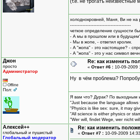
(т.е. не трогатъ неизвестные
холоднокровней, Маня, Ви не на 
---------------------------------------
четкое определение сущности бы
- А мы в прошлом или в будущем
- Мы в жопе, - ответил кролик.
- А "жопа" - это настоящее? - сп
- А "жопа" - это у нас символ вечн
Джон
Re: как изменить пол
просто
«
Ответ #6 :
10-09-2009 
Администратор
Ну в чём проблема? Попробу
Offline
Пол:
Я вам что? Дурак? По выходным 
"Just because the language allows y
"Physics is like sex: sure, it may g
"All science is either physics or st
"Wer will, findet Wege, wer nicht wil
Алексей++
Re: как изменить положен
глобальный и пушистый
«
Ответ #7 :
10-09-2009 14:3
Глобальный модератор