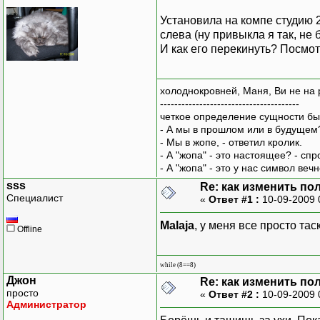
Установила на компе студию 2
слева (ну привыкла я так, не 
И как его перекинуть? Посмотр
холоднокровней, Маня, Ви не на 
---------------------------------------
четкое определение сущности бы
- А мы в прошлом или в будущем
- Мы в жопе, - ответил кролик.
- А "жопа" - это настоящее? - сп
- А "жопа" - это у нас символ вечн
sss
Re: как изменить пол
Специалист
«
Ответ #1 :
10-09-2009 
Malaja
, у меня все просто та
Offline
while (8==8)
Джон
Re: как изменить пол
просто
«
Ответ #2 :
10-09-2009 
Администратор