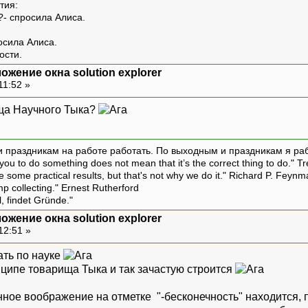
тия:
?- спросила Алиса.
росила Алиса.
ости.
ожение окна solution explorer
11:52 »
ища Научного Тыка?
и праздникам на работе работать. По выходным и праздникам я ра
ou to do something does not mean that it’s the correct thing to do." T
ive some practical results, but that's not why we do it." Richard P. Feyn
amp collecting." Ernest Rutherford
l, findet Gründe."
ожение окна solution explorer
12:51 »
ать по науке
нципе товарища Тыка и так зачастую строится
нное воображение на отметке "-бесконечность" находится,