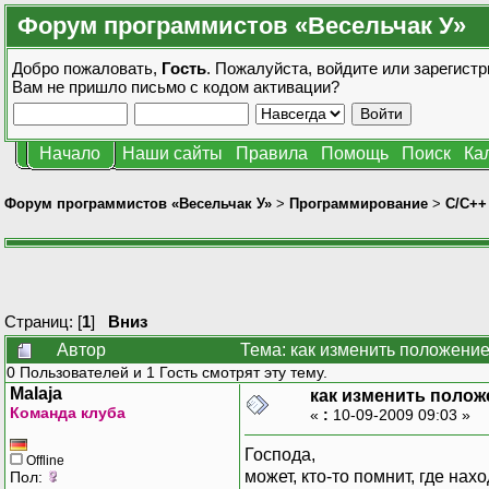
Форум программистов «Весельчак У»
Добро пожаловать,
Гость
. Пожалуйста,
войдите
или
зарегистр
Вам не пришло
письмо с кодом активации?
Начало
Наши сайты
Правила
Помощь
Поиск
Ка
Форум программистов «Весельчак У»
>
Программирование
>
C/C++
Страниц: [
1
]
Вниз
Автор
Тема: как изменить положение 
0 Пользователей и 1 Гость смотрят эту тему.
Malaja
как изменить положе
Команда клуба
«
:
10-09-2009 09:03 »
Господа,
Offline
может, кто-то помнит, где нах
Пол: