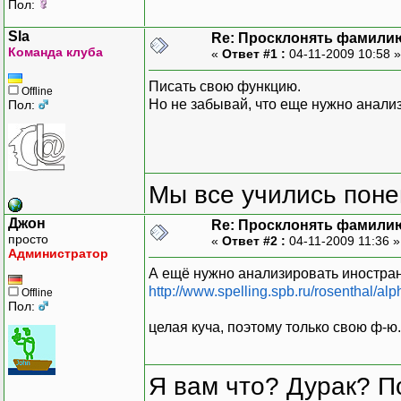
Пол:
Sla
Re: Просклонять фамили
Команда клуба
«
Ответ #1 :
04-11-2009 10:58 
Писать свою функцию.
Offline
Но не забывай, что еще нужно анали
Пол:
Мы все учились понем
Джон
Re: Просклонять фамили
просто
«
Ответ #2 :
04-11-2009 11:36 
Администратор
А ещё нужно анализировать иностра
http://www.spelling.spb.ru/rosenthal/al
Offline
Пол:
целая куча, поэтому только свою ф-ю.
Я вам что? Дурак? П