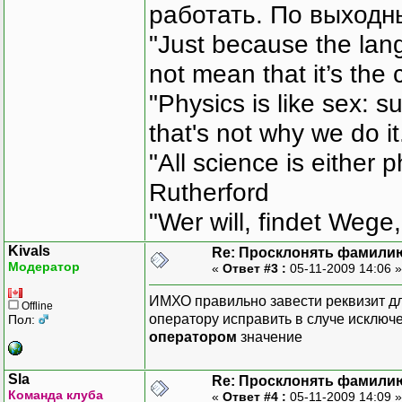
работать. По выходн
"Just because the lan
not mean that it’s the 
"Physics is like sex: s
that's not why we do i
"All science is either 
Rutherford
"Wer will, findet Wege,
Kivals
Re: Просклонять фамили
Модератор
«
Ответ #3 :
05-11-2009 14:06 
ИМХО правильно завести реквизит дл
Offline
оператору исправить в случе исключе
Пол:
оператором
значение
Sla
Re: Просклонять фамили
Команда клуба
«
Ответ #4 :
05-11-2009 14:09 