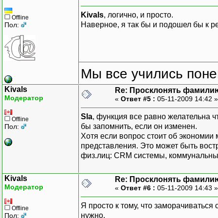
Kivals
, логично, и просто.
Offline
Наверное, я так бы и подошел бы к р
Пол:
Мы все учились понем
Kivals
Re: Просклонять фамили
Модератор
«
Ответ #5 :
05-11-2009 14:42 
Sla
, функция все равно желательна 
Offline
бы запомнить, если он изменен.
Пол:
Хотя если вопрос стоит об экономии 
представления. Это может быть вост
физ.лиц: CRM системы, коммунальные
Kivals
Re: Просклонять фамили
Модератор
«
Ответ #6 :
05-11-2009 14:43 
Я просто к тому, что заморачиватьс
Offline
нужно.
Пол: