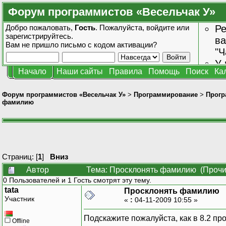
Форум программистов «Весельчак У»
Добро пожаловать,
Гость
. Пожалуйста,
войдите
или
Ре
зарегистрируйтесь
.
ва
Вам не пришло
письмо с кодом активации?
"Ч
У 
Начало
Наши сайты
Правила
Помощь
Поиск
Ка
от
зн
Форум программистов «Весельчак У»
>
Программирование
>
Прогр
фамилию
Страниц: [
1
]
Вниз
Автор
Тема: Просклонять фамилию (Прочи
0 Пользователей и 1 Гость смотрят эту тему.
tata
Просклонять фамилию
Участник
«
:
04-11-2009 10:55 »
Подскажите пожалуйста, как в 8.2 п
Offline