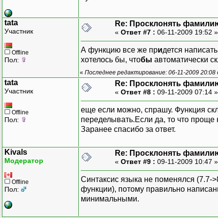
tata
Re: Просклонять фамили
Участник
«
Ответ #7 :
06-11-2009 19:52 
А функцию все же пр
и
дется написать
Offline
хотелось бы, что
бы
автоматически с
Пол:
«
Последнее редактирование: 06-11-2009 20:08 
tata
Re: Просклонять фамили
Участник
«
Ответ #8 :
09-11-2009 07:14 
еще если можно, спрашу. Функция скло
Offline
переделывать.Если да, то что проще
Пол:
Заранее спасибо за ответ.
Kivals
Re: Просклонять фамили
Модератор
«
Ответ #9 :
09-11-2009 10:47 
Синтаксис языка не поменялся (7.7->
Offline
функции), потому правильно написан
Пол:
минимальными.