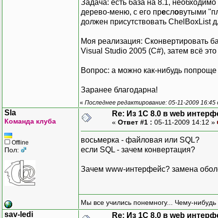
Задача: есть база на 8.1, необходимо
дерево-меню, с его пр
е
сл
о
вутыми "п
должен присутствовать ChelBoxList д
Моя реализация: Сконвертировать ба
Visual Studio 2005 (C#), затем всё это
Вопрос: а можно как-нибудь попроще
Заранее благодарна!
«
Последнее редактирование: 05-11-2009 16:45 
Sla
Re: Из 1С 8.0 в web интерф
Команда клуба
«
Ответ #1 :
05-11-2009 14:12 »
восьмерка - файловая или SQL?
Offline
если SQL - зачем конвертация?
Пол:
Зачем www-интерфейс? замена обол
Мы все учились понемногу... Чему-нибудь 
sav-ledi
Re: Из 1С 8.0 в web интерф