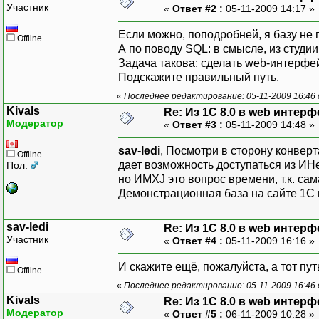
Участник
«
Ответ #2 :
05-11-2009 14:17 »
Если можно, поподробней, я базу не 
Offline
А по поводу SQL: в смысле, из студи
Задача такова: сделать web-интерфе
Подскажите правильный путь.
«
Последнее редактирование: 05-11-2009 16:46 
Kivals
Re: Из 1С 8.0 в web интерф
Модератор
«
Ответ #3 :
05-11-2009 14:48 »
sav-ledi
, Посмотри в сторону конверт
Offline
дает возможность доступаться из ИНе
Пол:
но ИМХJ это вопрос времени, т.к. са
Демонстрационная база на сайте 1С 
sav-ledi
Re: Из 1С 8.0 в web интерф
Участник
«
Ответ #4 :
05-11-2009 16:16 »
И скажите ещё, пожалуйста, а тот пут
Offline
«
Последнее редактирование: 05-11-2009 16:46 
Kivals
Re: Из 1С 8.0 в web интерф
Модератор
«
Ответ #5 :
06-11-2009 10:28 »