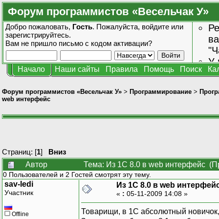
Форум программистов «Весельчак У»
Добро пожаловать,
Гость
. Пожалуйста,
войдите
или
Ре
зарегистрируйтесь
.
ва
Вам не пришло
письмо с кодом активации?
"Ч
У 
Начало
Наши сайты
Правила
Помощь
Поиск
Ка
от
зн
Форум программистов «Весельчак У»
>
Программирование
>
Прогр
web интерфейс
Страниц: [
1
]
Вниз
Автор
Тема: Из 1С 8.0 в web интерфейс (П
0 Пользователей и 2 Гостей смотрят эту тему.
sav-ledi
Из 1С 8.0 в web интерфей
Участник
«
:
05-11-2009 14:08 »
Товарищи, в 1С абсолютный новичок, 
Offline