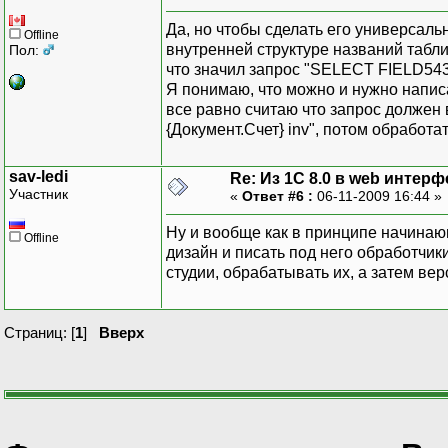
Да, но чтобы сделать его универсал
Offline
внутренней структуре названий табли
Пол:
что значил запрос "SELECT FIELD5
Я понимаю, что можно и нужно напи
все равно считаю что запрос должен
{Документ.Счет} inv", потом обработ
sav-ledi
Re: Из 1С 8.0 в web интерф
Участник
«
Ответ #6 :
06-11-2009 16:44 »
Ну и вообще как в принципе начинающ
Offline
дизайн и писать под него обработчик
студии, обрабатывать их, а затем ве
Страниц: [
1
]
Вверх