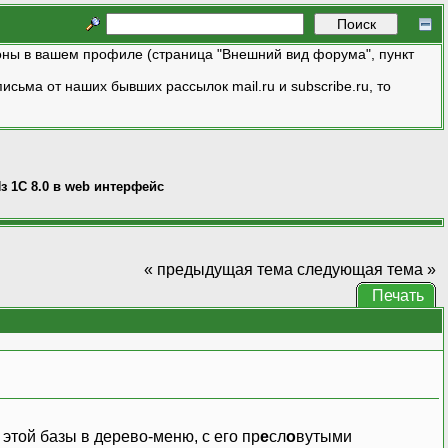
ны в вашем профиле (страница "Внешний вид форума", пункт
исьма от наших бывших рассылок mail.ru и subscribe.ru, то
з 1С 8.0 в web интерфейс
« предыдущая тема
следующая тема »
Печать
 этой базы в дерево-меню, с его пр
е
сл
о
вутыми