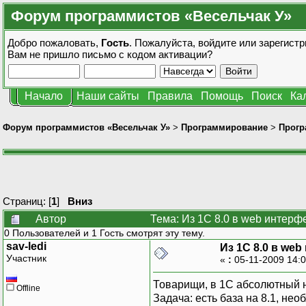
Форум программистов «Весельчак У»
Добро пожаловать,
Гость
. Пожалуйста,
войдите
или
зарегистр
Вам не пришло
письмо с кодом активации?
Начало
Наши сайты
Правила
Помощь
Поиск
Ка
Форум программистов «Весельчак У»
>
Программирование
>
Прогр
Страниц: [
1
]
Вниз
Автор
Тема: Из 1С 8.0 в web интерф
0 Пользователей и 1 Гость смотрят эту тему.
sav-ledi
Из 1С 8.0 в we
Участник
«
:
05-11-2009 14:
Товарищи, в 1С абсолютный но
Offline
Задача: есть база на 8.1, нео