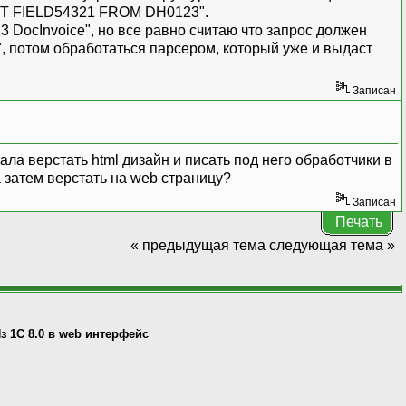
ECT FIELD54321 FROM DH0123".
ocInvoice", но все равно считаю что запрос должен
", потом обработаться парсером, который уже и выдаст
Записан
ла верстать html дизайн и писать под него обработчики в
а затем верстать на web страницу?
Записан
Печать
« предыдущая тема
следующая тема »
з 1С 8.0 в web интерфейс