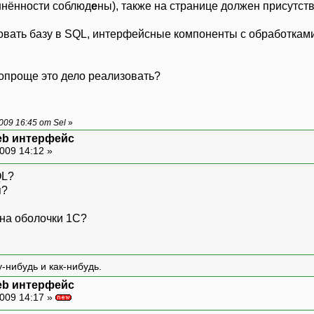
и
нённости соблюд
е
ны), также на странице должен присутств
ать базу в SQL, интерфейсные компоненты с обработками на
попроще это дело реализовать?
09 16:45 от Sel
»
web интерфейс
009 14:12 »
QL?
я?
на оболочки 1С?
-нибудь и как-нибудь.
web интерфейс
009 14:17 »