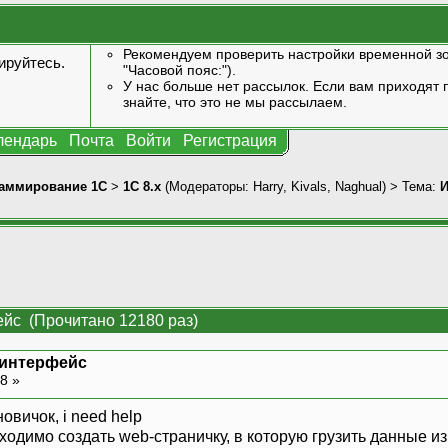
Рекомендуем проверить настройки временной зо
ируйтесь
.
"Часовой пояс:").
У нас больше нет рассылок. Если вам приходят п
знайте, что это не мы рассылаем.
лендарь
Почта
Войти
Регистрация
аммирование 1С
>
1С 8.x
(Модераторы:
Harry
,
Kivals
,
Naghual
) > Тема:
И
ейс (Прочитано 12180 раз)
b интерфейс
08 »
вичок, i need help
бходимо создать web-страничку, в которую грузить данные из