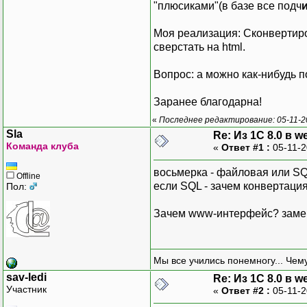
"плюсиками"(в базе все подч
Моя реализация: Сконвертиров
сверстать на html.
Вопрос: а можно как-нибудь 
Заранее благодарна!
«
Последнее редактирование: 05-11-20
Sla
Re: Из 1С 8.0 в 
Команда клуба
«
Ответ #1 :
05-11-2
восьмерка - файловая или S
Offline
если SQL - зачем конвертаци
Пол:
Зачем www-интерфейс? заме
Мы все учились понемногу... Чему
sav-ledi
Re: Из 1С 8.0 в 
Участник
«
Ответ #2 :
05-11-2