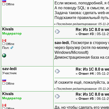
Если можно, поподробней, я б
Offline
А по поводу SQL: в смысле, и
Задача такова: сделать web-
Подскажите правильный путь
«
Последнее редактирование: 05-11-20
Kivals
Re: Из 1С 8.0 в 
Модератор
«
Ответ #3 :
05-11-2
sav-ledi
, Посмотри в сторону
Offline
через броузер (хотя по-моем
Пол:
Windows/Microsoft)
Демонстрационная база на са
sav-ledi
Re: Из 1С 8.0 в 
Участник
«
Ответ #4 :
05-11-2
И скажите ещё, пожалуйста, а 
Offline
«
Последнее редактирование: 05-11-20
Kivals
Re: Из 1С 8.0 в 
Модератор
«
Ответ #5 :
06-11-2
Да, но чтобы сделать его ун
Offline