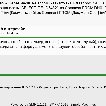
чтобы через месяц не вспоминать что значил запрос "SEL
о написать "SELECT FIELD54321 as Comment FROM DH0123 D
CT inv.{Комментарий} as Comment FROM {Документ.Счет} inv
web интерфейс
009 16:44 »
ачинающий программер, вопрос(скорее всего глупый), снача
накидывать на форму элеменкты в студии, обрабатывать их, 
аммирование 1С
>
1С 8.x
(Модераторы:
Harry
,
Kivals
,
Naghual
) > Тема:
И
Powered by SMF 1.1.21
|
SMF © 2015, Simple Machines