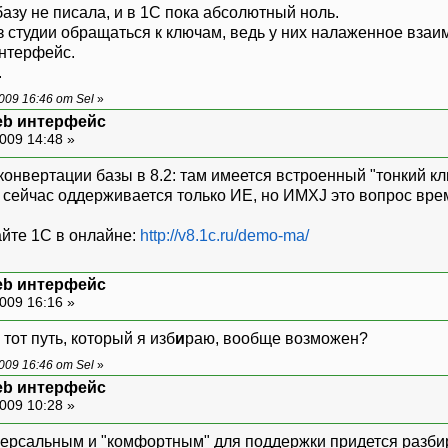
азу не писала, и в 1С пока абсолютный ноль.
з студии обращаться к ключам, ведь у них налаженное взаи
интерфейс.
.
09 16:46 от Sel
»
web интерфейс
009 14:48 »
 конвертации базы в 8.2: там имеется встроенный "тонкий к
у сейчас оддерживается только ИЕ, но ИМХJ это вопрос вре
йте 1С в онлайне:
http://v8.1c.ru/demo-ma/
web интерфейс
009 16:16 »
тот путь, который я изб
и
раю, вообще возможен?
09 16:46 от Sel
»
web интерфейс
009 10:28 »
иверсальным и "комфортным" для поддержки придется разбир