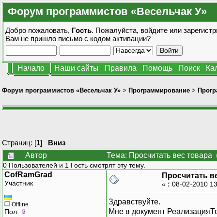
Форум программистов «Весельчак У»
Добро пожаловать,
Гость
. Пожалуйста,
войдите
или
зарегистр
Вам не пришло
письмо с кодом активации?
Начало
Наши сайты
Правила
Помощь
Поиск
Ка
Форум программистов «Весельчак У»
>
Программирование
>
Прогр
Страниц: [
1
]
Вниз
Автор
Тема: Просчитать вес товара 
0 Пользователей и 1 Гость смотрят эту тему.
CofRamGrad
Просчитать в
Участник
«
:
08-02-2010 13
Здравствуйте.
Offline
Мне в документ РеализацияТо
Пол: