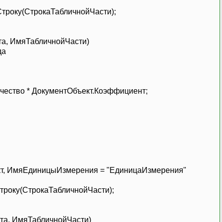
року(СтрокаТабличнойЧасти);
а, ИмяТабличнойЧасти)
да
;
ство * ДокументОбъект.Коэффициент;
т, ИмяЕдиницыИзмерения = "ЕдиницаИзмерения"
оку(СтрокаТабличнойЧасти);
та, ИмяТабличнойЧасти)