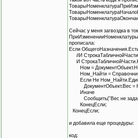
ТоварыНоменклатураПриИзм
ТоварыНоменклатураНачало
ТоварыНоменклатураОкончан
Сейчас у меня загвоздка в т
ПриИзмененииНоменклатурыТ
прописала:
Если ОбщегоНазначения.Есть
//И СтрокаТабличнойЧасти.
И СтрокаТабличнойЧасти.Но
Ном = Докумен
Ном_Найти = Справочн
Если Не Ном_Найти.
ДокументОбъект.Вес = Ном_
Ин
Сообщить("Вес не зад
КонецЕсли;
КонецЕсли;
и добавила еще процедуры:
код: