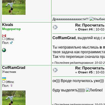
Драаааааааааааасти!!!
Kivals
Re: Просчитать
Модератор
«
Ответ #4 :
10-02
CofRamGrad
, выделяй код с 
Offline
Пол:
Ты неправильно мыслишь
в 
твоя задача как программист
Так что перепиши сначала прав
«
Последнее редактирование: 10-02-20
CofRamGrad
Re: Просчитать
Участник
«
Ответ #5 :
10-02
ок))) Вроде получилось уже)))
Offline
Пол:
буду выделять))))))
«
Последнее редактирование: 10-02-20