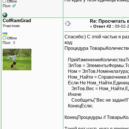
Offline
Пол:
CofRamGrad
Re: Просчитать 
Участник
«
Ответ #2 :
09-02-2
Спасибо:) С этой частью я ра
Offline
код:
Пол:
Процедура ТоварыКоличеств
ПриИзмененииКоличестваТо
ЭлТов = ЭлементыФор
Ном = ЭлТов.Но
Ном_Найти = Справочники
Если Не Ном_Найти.Един
ЭлТов.Вес = Ном_Найти.Еди
Ина
Сообщить("Вес не задан!!
КонецЕ
КонецПроцедуры // ТоварыК
Такой вот часть кода я пропи