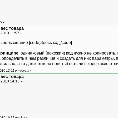
 вес товара
-2010 11:57 »
использование [code]Здесь код[/code]
принципе
: одинаковый (похожий) код нужно
не копировать
,
а определить в чем различия и создать для них параметры
ильно, а то даже тяжело понять6 есть ли в коде какие отлич
10 12:01 от Kivals
»
 вес товара
-2010 14:13 »
10 19:51 от Sel
»