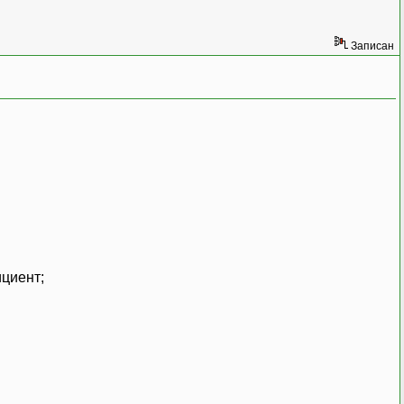
Записан
циент;