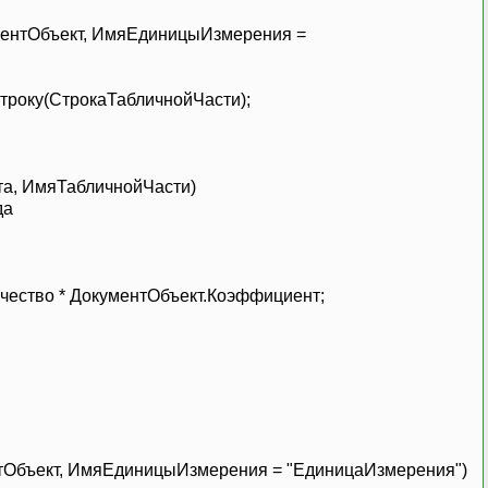
ментОбъект, ИмяЕдиницыИзмерения =
оку(СтрокаТабличнойЧасти);
а, ИмяТабличнойЧасти)
да
;
ство * ДокументОбъект.Коэффициент;
тОбъект, ИмяЕдиницыИзмерения = "ЕдиницаИзмерения")