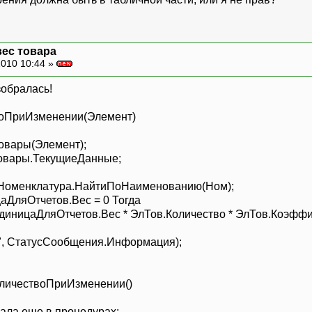
вес товара
010 10:44 »
зобралась!
оПриИзменении(Элемент)
вары(Элемент);
мы.Товары.ТекущиеДанные;
менклатура;
.Номенклатура.НайтиПоНаименованию(Ном);
ицаДляОтчетов.Вес = 0 Тогда
ницаДляОтчетов.Вес * ЭлТов.Количество * ЭлТов.Коэффи
че
!", СтатусСообщения.Информация);
сли;
оличествоПриИзменении()
сала еще в процедурах: