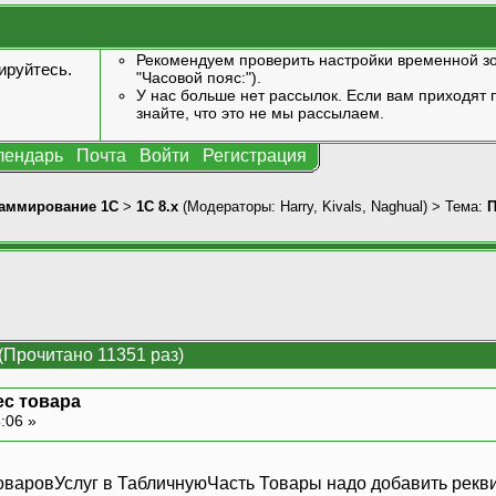
Рекомендуем проверить настройки временной зо
ируйтесь
.
"Часовой пояс:").
У нас больше нет рассылок. Если вам приходят п
знайте, что это не мы рассылаем.
лендарь
Почта
Войти
Регистрация
аммирование 1С
>
1С 8.x
(Модераторы:
Harry
,
Kivals
,
Naghual
) > Тема:
П
(Прочитано 11351 раз)
ес товара
:06 »
варовУслуг в ТабличнуюЧасть Товары надо добавить реквиз