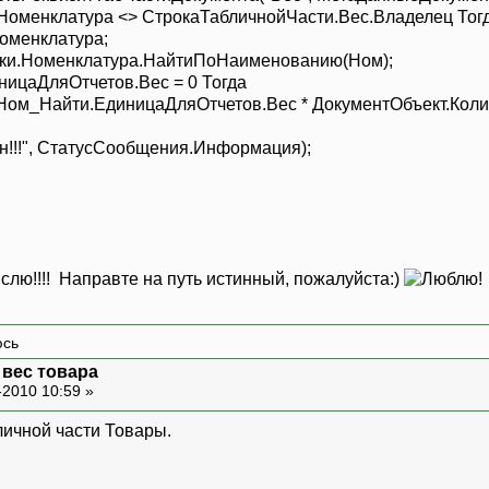
менклатура <> СтрокаТабличнойЧасти.Вес.Владелец Тог
тОбъект.Номенклатура;
ики.Номенклатура.НайтиПоНаименованию(Ном)
ЕдиницаДляОтчетов.Вес = 0 Тогда
Найти.ЕдиницаДляОтчетов.Вес * ДокументОбъект.Количе
аче
н!!!", СтатусСообщения.Информация);
слю!!!! Направте на путь истинный, пожалуйста:)
 вес товара
-2010 10:59 »
ичной части Товары.