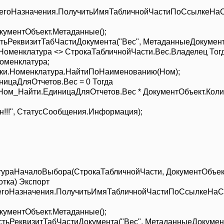
гоНазначения.ПолучитьИмяТабличнойЧастиПоСсылкеНаСт
ументОбъект.Метаданные();
ьРеквизитТабЧастиДокумента("Вес", МетаданныеДокумент
менклатура <> СтрокаТабличнойЧасти.Вес.Владелец Тог
тОбъект.Номенклатура;
ики.Номенклатура.НайтиПоНаименованию(Ном)
ЕдиницаДляОтчетов.Вес = 0 Тогда
Найти.ЕдиницаДляОтчетов.Вес * ДокументОбъект.Количе
аче
ан!!!", СтатусСообщения.Информация);
сли;
ураНачалоВыбора(СтрокаТабличнойЧасти, ДокументОбъек
тка) Экспорт
оНазначения.ПолучитьИмяТабличнойЧастиПоСсылкеНаСтр
ументОбъект.Метаданные();
ьРеквизитТабЧастиДокумента("Вес", МетаданныеДокумен