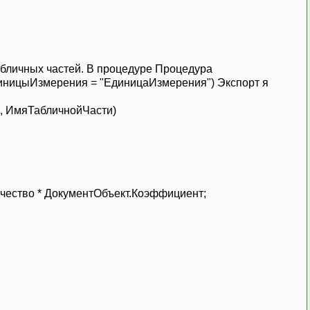
абличных частей. В процедуре Процедура
ницыИзмерения = "ЕдиницаИзмерения") Экспорт я
, ИмяТабличнойЧасти)
;
ство * ДокументОбъект.Коэффициент;