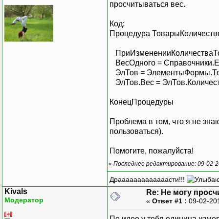
просчитываться вес.
Код:
Процедура ТоварыКоличеств
ПриИзмененииКоличестваТо
ВесОдного = Справочники.Е
ЭлТов = ЭлементыФормы.То
ЭлТов.Вес = ЭлТов.Количест
КонецПроцедуры
Проблема в том, что я не зна
пользоваться).
Помогите, пожалуйста!
«
Последнее редактирование: 09-02-20
Драаааааааааааасти!!!
Kivals
Re: Не могу просч
Модератор
«
Ответ #1 :
09-02-20
По идее у тебя единица измер