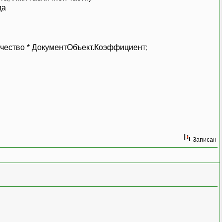
да
;
ство * ДокументОбъект.Коэффициент;
Записан