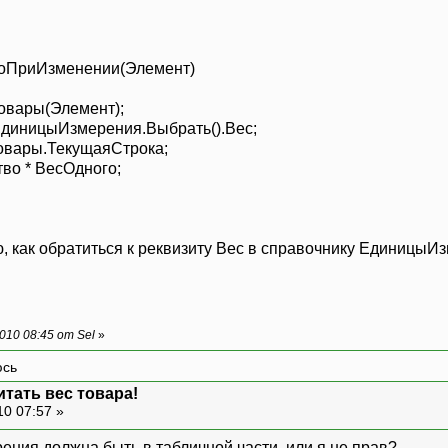
оПриИзменении(Элемент)
вары(Элемент);
диницыИзмерения.Выбрать().Вес;
вары.ТекущаяСтрока;
во * ВесОдного;
ю, как обратиться к реквизиту Вес в справочнику ЕдиницыИ
10 08:45 от Sel
»
итать вес товара!
10 07:57 »
ения должна быть в табличной части, или я не прав?