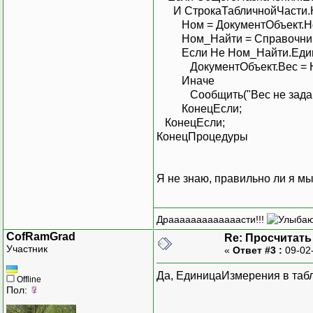
И СтрокаТабличнойЧасти.Но
Ном = Докумен
Ном_Найти = Справочн
Если Не Ном_Найти.
ДокументОбъект.Вес = Ном_
Ин
Сообщить("Вес не зада
КонецЕсли;
КонецЕсли;
КонецПроцедуры
Я не знаю, правильно ли я мы
Драаааааааааааасти!!!
CofRamGrad
Re: Просчитать
Участник
«
Ответ #3 :
09-02
Да, ЕдиницаИзмерения в табл
Offline
Пол: