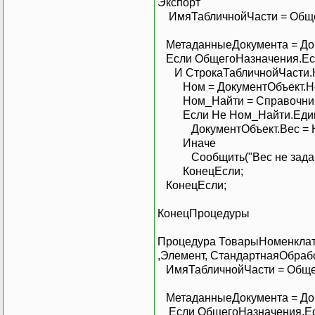
Экспорт
ИмяТабличнойЧасти = Обще
МетаданныеДокумента = Док
Если ОбщегоНазначения.Ест
И СтрокаТабличнойЧасти.Но
Ном = Докумен
Ном_Найти = Справочн
Если Не Ном_Найти.
ДокументОбъект.Вес = Ном_
Ин
Сообщить("Вес не зад
КонецЕсли;
КонецЕ
КонецПроцедуры
Процедура ТоварыНоменклат
,Элемент, СтандартнаяОбрабо
ИмяТабличнойЧасти = Общег
МетаданныеДокумента = Док
Если ОбщегоНазначения.Ест