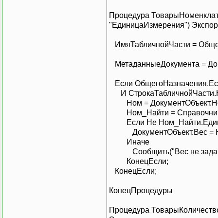
Процедура ТоварыНоменклат
"ЕдиницаИзмерения") Экспор
ИмяТабличнойЧасти = Общег
МетаданныеДокумента = Док
Если ОбщегоНазначения.Ест
И СтрокаТабличнойЧасти.Но
Ном = Докумен
Ном_Найти = Справочн
Если Не Ном_Найти.
ДокументОбъект.Вес = Ном_
Ин
Сообщить("Вес не зад
КонецЕсли;
Конец
КонецПроцедуры
Процедура ТоварыКоличеств