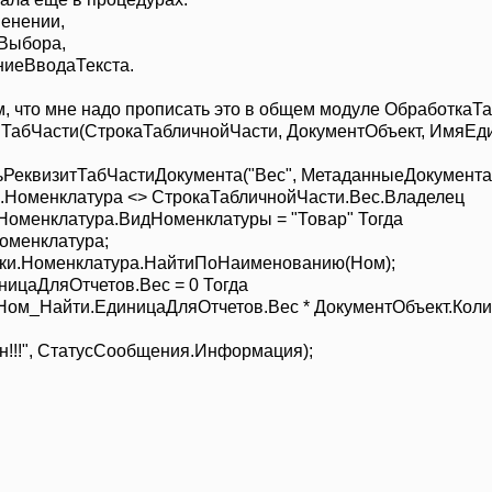
енении,
Выбора,
иеВводаТекста.
ом, что мне надо прописать это в общем модуле ОбработкаТ
абЧасти(СтрокаТабличнойЧасти, ДокументОбъект, ИмяЕди
РеквизитТабЧастиДокумента("Вес", МетаданныеДокумента
Номенклатура <> СтрокаТабличнойЧасти.Вес.Владелец
менклатура.ВидНоменклатуры = "Товар" Тогда
тОбъект.Номенклатура;
ики.Номенклатура.НайтиПоНаименованию(Ном)
ЕдиницаДляОтчетов.Вес = 0 Тогда
Найти.ЕдиницаДляОтчетов.Вес * ДокументОбъект.Количе
аче
ан!!!", СтатусСообщения.Информация);