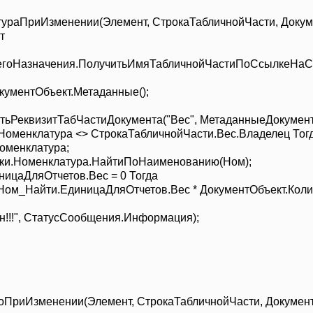
ураПриИзменении(Элемент, СтрокаТабличнойЧасти, Доку
т
оНазначения.ПолучитьИмяТабличнойЧастиПоСсылкеНаСтр
ументОбъект.Метаданные();
ьРеквизитТабЧастиДокумента("Вес", МетаданныеДокумент
менклатура <> СтрокаТабличнойЧасти.Вес.Владелец Тог
тОбъект.Номенклатура;
ики.Номенклатура.НайтиПоНаименованию(Ном)
ЕдиницаДляОтчетов.Вес = 0 Тогда
Найти.ЕдиницаДляОтчетов.Вес * ДокументОбъект.Количе
аче
ан!!!", СтатусСообщения.Информация);
Если;
оПриИзменении(Элемент, СтрокаТабличнойЧасти, Докумен